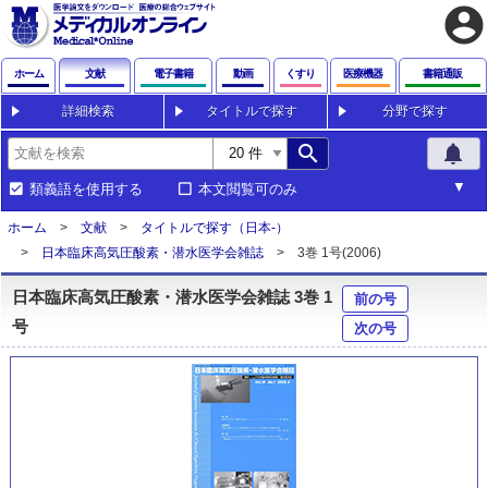
account_circle
ホーム
文献
電子書籍
動画
くすり
医療機器
書籍通販
詳細検索
タイトルで探す
分野で探す
search
notifications
類義語を使用する
本文閲覧可のみ
ホーム
文献
タイトルで探す（日本-）
日本臨床高気圧酸素・潜水医学会雑誌
3巻 1号(2006)
日本臨床高気圧酸素・潜水医学会雑誌 3巻 1
前の号
号
次の号