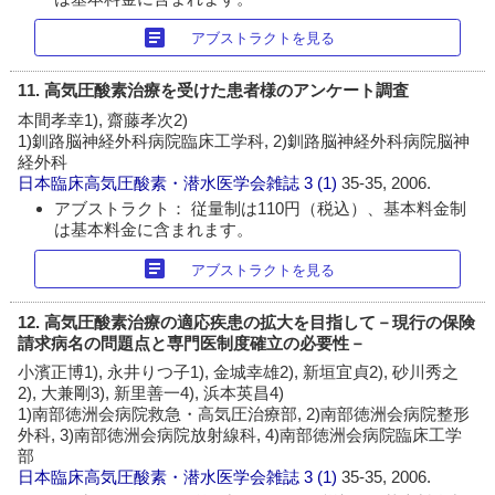
article
アブストラクトを見る
11. 高気圧酸素治療を受けた患者様のアンケート調査
本間孝幸1), 齋藤孝次2)
1)釧路脳神経外科病院臨床工学科, 2)釧路脳神経外科病院脳神
経外科
日本臨床高気圧酸素・潜水医学会雑誌
3 (1)
35-35, 2006.
アブストラクト： 従量制は110円（税込）、基本料金制
は基本料金に含まれます。
article
アブストラクトを見る
12. 高気圧酸素治療の適応疾患の拡大を目指して－現行の保険
請求病名の問題点と専門医制度確立の必要性－
小濱正博1), 永井りつ子1), 金城幸雄2), 新垣宜貞2), 砂川秀之
2), 大兼剛3), 新里善一4), 浜本英昌4)
1)南部徳洲会病院救急・高気圧治療部, 2)南部徳洲会病院整形
外科, 3)南部徳洲会病院放射線科, 4)南部徳洲会病院臨床工学
部
日本臨床高気圧酸素・潜水医学会雑誌
3 (1)
35-35, 2006.