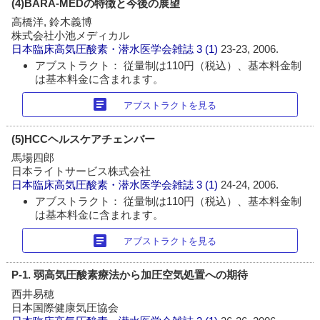
(4)BARA-MEDの特徴と今後の展望
高橋洋, 鈴木義博
株式会社小池メディカル
日本臨床高気圧酸素・潜水医学会雑誌
3 (1)
23-23, 2006.
アブストラクト： 従量制は110円（税込）、基本料金制
は基本料金に含まれます。
article
アブストラクトを見る
(5)HCCヘルスケアチェンバー
馬場四郎
日本ライトサービス株式会社
日本臨床高気圧酸素・潜水医学会雑誌
3 (1)
24-24, 2006.
アブストラクト： 従量制は110円（税込）、基本料金制
は基本料金に含まれます。
article
アブストラクトを見る
P-1. 弱高気圧酸素療法から加圧空気処置への期待
西井易穂
日本国際健康気圧協会