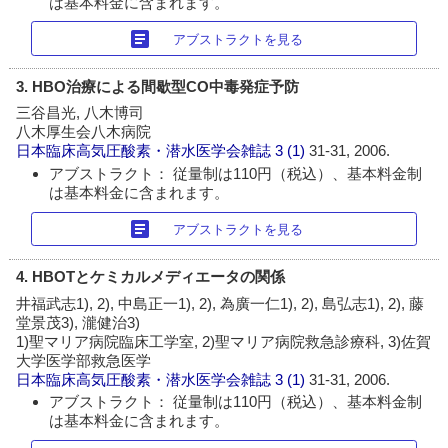
は基本料金に含まれます。
article
アブストラクトを見る
3. HBO治療による間歇型CO中毒発症予防
三谷昌光, 八木博司
八木厚生会八木病院
日本臨床高気圧酸素・潜水医学会雑誌
3 (1)
31-31, 2006.
アブストラクト： 従量制は110円（税込）、基本料金制
は基本料金に含まれます。
article
アブストラクトを見る
4. HBOTとケミカルメディエータの関係
井福武志1), 2), 中島正一1), 2), 為廣一仁1), 2), 島弘志1), 2), 藤
堂景茂3), 瀧健治3)
1)聖マリア病院臨床工学室, 2)聖マリア病院救急診療科, 3)佐賀
大学医学部救急医学
日本臨床高気圧酸素・潜水医学会雑誌
3 (1)
31-31, 2006.
アブストラクト： 従量制は110円（税込）、基本料金制
は基本料金に含まれます。