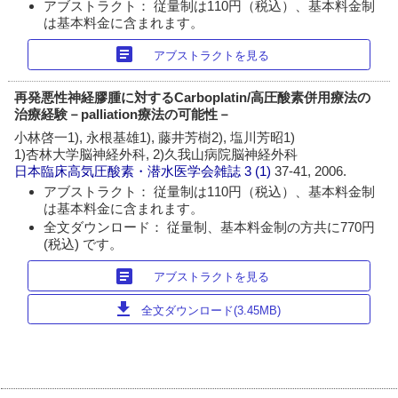
アブストラクト： 従量制は110円（税込）、基本料金制
は基本料金に含まれます。
article
アブストラクトを見る
再発悪性神経膠腫に対するCarboplatin/高圧酸素併用療法の
治療経験－palliation療法の可能性－
小林啓一1), 永根基雄1), 藤井芳樹2), 塩川芳昭1)
1)杏林大学脳神経外科, 2)久我山病院脳神経外科
日本臨床高気圧酸素・潜水医学会雑誌
3 (1)
37-41, 2006.
アブストラクト： 従量制は110円（税込）、基本料金制
は基本料金に含まれます。
全文ダウンロード： 従量制、基本料金制の方共に770円
(税込) です。
article
アブストラクトを見る
download
全文ダウンロード(3.45MB)