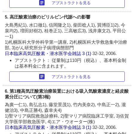
article
アブストラクトを見る
5. 高圧酸素治療のビリルビン代謝への影響
大島秀紀1), 水口徹1), 信岡隆之1), 柴田稔人1), 巽博臣1)2), 今
泉均2), 増田好樹2), 桂巻正1), 三高敏広3), 浅井康文2), 平田公
一1)
1)札幌医科大学外科学第一講座, 2)札幌医科大学救急集中治療
部, 3)がん研究所分子病理病態部門
日本臨床高気圧酸素・潜水医学会雑誌
3 (1)
32-32, 2006.
アブストラクト： 従量制は110円（税込）、基本料金制
は基本料金に含まれます。
article
アブストラクトを見る
6. 第1種高気圧酸素治療装置における吸入気酸素濃度と経皮酸
素分圧について(第3報)
為廣一仁1), 島弘志1), 藤堂景茂1), 竹内美奈2), 中島正一2), 瀧
健治3), 中島正勝4), 森幸夫4)
1)聖マリア病院救急診療科, 2)聖マリア病院臨床工学室, 3)佐賀
大学医学部救急医学, 4)エア・ウオーター(株)
日本臨床高気圧酸素・潜水医学会雑誌
3 (1)
32-32, 2006.