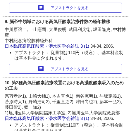
article
アブストラクトを見る
9. 脳卒中領域における高気圧酸素治療件数の経年推移
中川原譲二, 上山憲司, 大里俊明, 武田利兵衛, 堀田隆史, 中村博
彦
中村記念病院脳神経外科
日本臨床高気圧酸素・潜水医学会雑誌
3 (1)
34-34, 2006.
アブストラクト： 従量制は110円（税込）、基本料金制
は基本料金に含まれます。
article
アブストラクトを見る
10. 第2種高気圧酸素治療装置における高濃度酸素吸入のため
の工夫
宗万孝次1), 山崎大輔1), 本吉宣也1), 南谷克明1), 与坂定義1),
菅原時人1), 野崎浩司2), 千里直之2), 津田尚也2), 藤本一弘2),
藤田智2), 郷一知2)
1)旭川医科大学病院臨床工学室, 2)旭川医科大学病院救急部
日本臨床高気圧酸素・潜水医学会雑誌
3 (1)
34-34, 2006.
アブストラクト： 従量制は110円（税込）、基本料金制
は基本料金に含まれます。