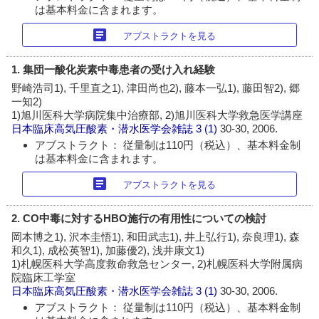
は基本料金に含まれます。
article
アブストラクトを見る
1. 集団一酸化炭素中毒患者の受け入れ経験
野崎浩司1), 千里直之1), 津田尚也2), 藤本一弘1), 藤田智2), 郷
一知2)
1)旭川医科大学病院集中治療部, 2)旭川医科大学救急医学講座
日本臨床高気圧酸素・潜水医学会雑誌
3 (1)
30-30, 2006.
アブストラクト： 従量制は110円（税込）、基本料金制
は基本料金に含まれます。
article
アブストラクトを見る
2. CO中毒に対するHBO施行の有用性についての検討
岡本博之1), 沢本圭悟1), 和田武志1), 井上弘行1), 奈良理1), 森
和久1), 成松英智1), 加藤優2), 浅井康文1)
1)札幌医科大学高度救命救急センター, 2)札幌医科大学附属病
院臨床工学室
日本臨床高気圧酸素・潜水医学会雑誌
3 (1)
30-30, 2006.
アブストラクト： 従量制は110円（税込）、基本料金制