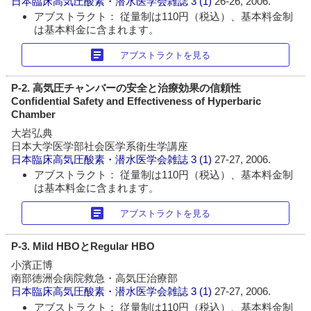
日本臨床高気圧酸素・潜水医学会雑誌
3 (1)
26-26, 2006.
アブストラクト： 従量制は110円（税込）、基本料金制
は基本料金に含まれます。
article
アブストラクトを見る
P-2. 高気圧チャンバーの安全と治療効果の信頼性
Confidential Safety and Effectiveness of Hyperbaric
Chamber
大岩弘典
日本大学医学部社会医学系衛生学講座
日本臨床高気圧酸素・潜水医学会雑誌
3 (1)
27-27, 2006.
アブストラクト： 従量制は110円（税込）、基本料金制
は基本料金に含まれます。
article
アブストラクトを見る
P-3. Mild HBOとRegular HBO
小濱正博
南部徳洲会病院救急・高気圧治療部
日本臨床高気圧酸素・潜水医学会雑誌
3 (1)
27-27, 2006.
アブストラクト： 従量制は110円（税込）、基本料金制