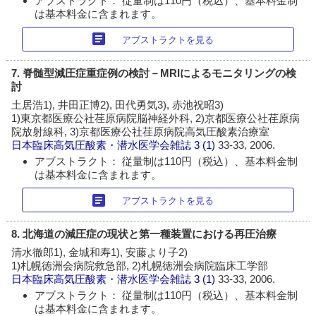
アブストラクト： 従量制は110円（税込）、基本料金制
は基本料金に含まれます。
article
アブストラクトを見る
7. 脊髄型減圧症重症例の検討－MRIによるモニタリングの検
討
土居浩1), 井田正博2), 田代勇気3), 赤池祝昭3)
1)東京都医療公社荏原病院脳神経外科, 2)京都医療公社荏原病
院放射線科, 3)京都医療公社荏原病院高気圧酸素治療室
日本臨床高気圧酸素・潜水医学会雑誌
3 (1)
33-33, 2006.
アブストラクト： 従量制は110円（税込）、基本料金制
は基本料金に含まれます。
article
アブストラクトを見る
8. 北海道の減圧症の現状と第一種装置における再圧治療
清水徹郎1), 金城和寿1), 安藤より子2)
1)札幌徳洲会病院救急部, 2)札幌徳洲会病院臨床工学部
日本臨床高気圧酸素・潜水医学会雑誌
3 (1)
33-33, 2006.
アブストラクト： 従量制は110円（税込）、基本料金制
は基本料金に含まれます。