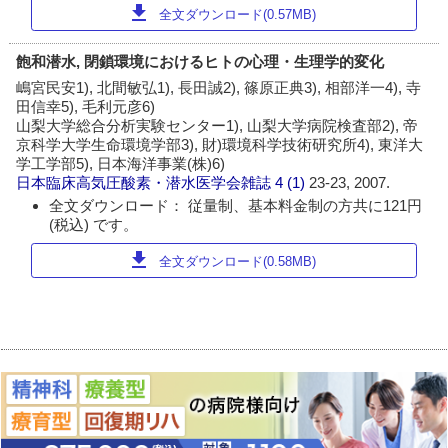
download
全文ダウンロード(0.57MB)
飽和潜水, 閉鎖環境におけるヒトの心理・生理学的変化
嶋宮民安1), 北間敏弘1), 長田誠2), 篠原正典3), 相部洋一4), 寺
田信幸5), 毛利元彦6)
山梨大学総合分析実験センター1), 山梨大学病院検査部2), 帝
京科学大学生命環境学部3), 財)環境科学技術研究所4), 東洋大
学工学部5), 日本海洋事業(株)6)
日本臨床高気圧酸素・潜水医学会雑誌
4 (1)
23-23, 2007.
全文ダウンロード： 従量制、基本料金制の方共に121円
(税込) です。
download
全文ダウンロード(0.58MB)