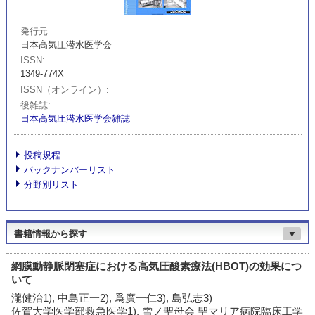
発行元
日本高気圧潜水医学会
ISSN
1349-774X
ISSN（オンライン）
後雑誌
日本高気圧潜水医学会雑誌
投稿規程
バックナンバーリスト
分野別リスト
書籍情報から探す
▼
網膜動静脈閉塞症における高気圧酸素療法(HBOT)の効果につ
いて
瀧健治1), 中島正一2), 爲廣一仁3), 島弘志3)
佐賀大学医学部救急医学1), 雪ノ聖母会 聖マリア病院臨床工学