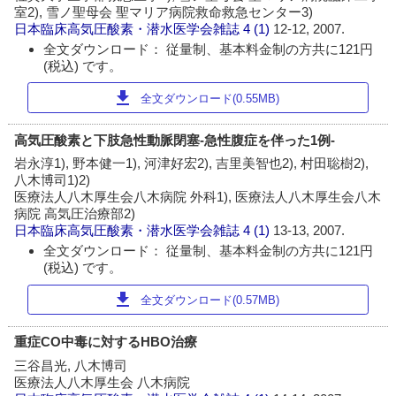
室2), 雪ノ聖母会 聖マリア病院救命救急センター3)
日本臨床高気圧酸素・潜水医学会雑誌
4 (1)
12-12, 2007.
全文ダウンロード： 従量制、基本料金制の方共に121円
(税込) です。
download
全文ダウンロード(0.55MB)
高気圧酸素と下肢急性動脈閉塞-急性腹症を伴った1例-
岩永淳1), 野本健一1), 河津好宏2), 吉里美智也2), 村田聡樹2),
八木博司1)2)
医療法人八木厚生会八木病院 外科1), 医療法人八木厚生会八木
病院 高気圧治療部2)
日本臨床高気圧酸素・潜水医学会雑誌
4 (1)
13-13, 2007.
全文ダウンロード： 従量制、基本料金制の方共に121円
(税込) です。
download
全文ダウンロード(0.57MB)
重症CO中毒に対するHBO治療
三谷昌光, 八木博司
医療法人八木厚生会 八木病院