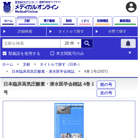
account_circle
ホーム
文献
電子書籍
動画
くすり
医療機器
書籍通販
詳細検索
タイトルで探す
分野で探す
search
notifications
類義語を使用する
本文閲覧可のみ
ホーム
文献
タイトルで探す（日本-）
日本臨床高気圧酸素・潜水医学会雑誌
4巻 1号(2007)
日本臨床高気圧酸素・潜水医学会雑誌 4巻 1
前の号
号
次の号