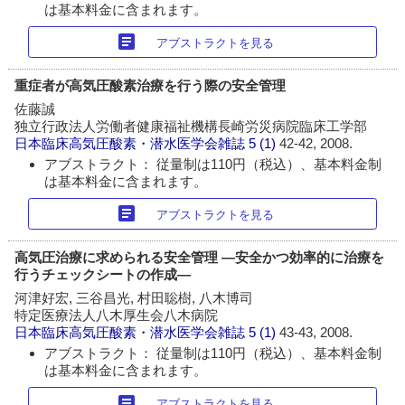
は基本料金に含まれます。
article
アブストラクトを見る
重症者が高気圧酸素治療を行う際の安全管理
佐藤誠
独立行政法人労働者健康福祉機構長崎労災病院臨床工学部
日本臨床高気圧酸素・潜水医学会雑誌
5 (1)
42-42, 2008.
アブストラクト： 従量制は110円（税込）、基本料金制
は基本料金に含まれます。
article
アブストラクトを見る
高気圧治療に求められる安全管理 ―安全かつ効率的に治療を
行うチェックシートの作成―
河津好宏, 三谷昌光, 村田聡樹, 八木博司
特定医療法人八木厚生会八木病院
日本臨床高気圧酸素・潜水医学会雑誌
5 (1)
43-43, 2008.
アブストラクト： 従量制は110円（税込）、基本料金制
は基本料金に含まれます。
article
アブストラクトを見る