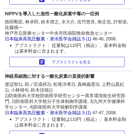
NIPPVを導入した急性一酸化炭素中毒の一症例
徳田剛宏, 林卓郎, 鈴木啓之, 水大介, 佐竹悠良, 南丈也, 許智栄,
佐藤愼一
神戸市立医療センター中央市民病院救命救急センター
日本臨床高気圧酸素・潜水医学会雑誌
5 (1)
46-46, 2008.
アブストラクト： 従量制は110円（税込）、基本料金制
は基本料金に含まれます。
article
アブストラクトを見る
神経系細胞に対する一酸化炭素の直接的影響
渡辺智1), 四ノ宮成祥2), 松尾洋孝2), 真崎義憲3), 上野山真紀
1), 小林靖4), 鈴木信哉1)
1)防衛医科大学校防衛医学研究センター異常環境衛生研究部
門, 2)防衛医科大学校分子生体制御学講座, 3)九州大学健康科
学センター, 4)防衛医科大学校解剖学講座
日本臨床高気圧酸素・潜水医学会雑誌
5 (1)
47-47, 2008.
アブストラクト： 従量制は110円（税込）、基本料金制
は基本料金に含まれます。