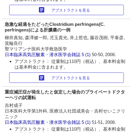
article
アブストラクトを見る
急激な経過をたどったClostridium perfringens(C.
perfringens)による肝膿瘍の一例
柳井真知, 森澤健一郎, 児玉貴光, 井上哲也, 藤谷茂樹, 平泰彦,
箕輪良行
聖マリアンナ医科大学救急医学
日本臨床高気圧酸素・潜水医学会雑誌
5 (1)
50-50, 2008.
アブストラクト： 従量制は110円（税込）、基本料金制
は基本料金に含まれます。
article
アブストラクトを見る
重症減圧症が発生したと仮定した場合のプライベートドクタ
ーヘリの試運転
吉村成子
日本医科大学第1外科, 医療法人社団成美会・吉村せいこクリ
ニック
日本臨床高気圧酸素・潜水医学会雑誌
5 (1)
51-51, 2008.
アブストラクト： 従量制は110円（税込）、基本料金制