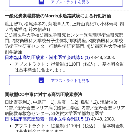
article
アブストラクトを見る
一酸化炭素曝露後のMorris水迷路試験による行動評価
渡辺智1), 松尾洋孝2), 菊池章人3), 上野山真紀1), 小林靖4), 四
ノ宮成祥2), 鈴木信哉1)
1)防衛医科大学校防衛医学研究センター異常環境衛生研究部
門, 2)防衛医科大学校分子生体制御学講座, 3)防衛医科大学校
防衛医学研究センター行動科学研究部門, 4)防衛医科大学校解
剖学講座
日本臨床高気圧酸素・潜水医学会雑誌
5 (1)
48-48, 2008.
アブストラクト： 従量制は110円（税込）、基本料金制
は基本料金に含まれます。
article
アブストラクトを見る
間歇型CO中毒に対する高気圧酸素療法
日比野英利1), 中島正一1), 為廣一仁2), 島弘志2), 瀧健治3)
1)雪ノ聖母会聖マリア病院臨床工学室, 2)雪ノ聖母会聖マリア
病院救命救急センター, 3)佐賀大学医学部救急医学
日本臨床高気圧酸素・潜水医学会雑誌
5 (1)
49-49, 2008.
アブストラクト： 従量制は110円（税込）、基本料金制
は基本料金に含まれます。