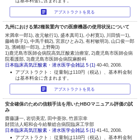
は基本料金に含まれます。
article
アブストラクトを見る
九州における第2種装置内での医療機器の使用状況について
米満幸一郎1), 改元敏行1), 盛本真司1), 小村寛1), 川田慎一1),
藤崎恭子1), 中馬千鶴2), 宮原ひとみ2), 有村敏明3), 山口俊一郎
3), 濱崎順一郎3), 上野剛3)
1)鹿児島市医師会病院高気圧酸素治療室, 2)鹿児島市医師会病
院看護部, 3)鹿児島市医師会病院麻酔科
日本臨床高気圧酸素・潜水医学会雑誌
5 (1)
40-40, 2008.
アブストラクト： 従量制は110円（税込）、基本料金制
は基本料金に含まれます。
article
アブストラクトを見る
安全確保のための信頼手法を用いたHBOマニュアル評価の試
み
齋藤謙一, 岩切美宏, 田中亜弥, 竹原宗幸
財団法人昭和会今給黎総合病院臨床工学部
日本臨床高気圧酸素・潜水医学会雑誌
5 (1)
41-41, 2008.
アブストラクト： 従量制は110円（税込）、基本料金制