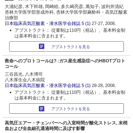
大浦紀彦, 木下幹雄, 岡崎睦, 多久嶋亮彦, 萬知子, 波利井清紀
杏林大学医学部形成外科, 杏林大学医学部麻酔科・高気圧酸素
治療部
日本臨床高気圧酸素・潜水医学会雑誌
5 (1)
27-27, 2008.
アブストラクト： 従量制は110円（税込）、基本料金制
は基本料金に含まれます。
article
アブストラクトを見る
救命へのプロトコールは? :ガス産生感染症へのHBOTプロト
コール
三谷昌光, 八木博司
八木厚生会八木病院
日本臨床高気圧酸素・潜水医学会雑誌
5 (1)
28-28, 2008.
アブストラクト： 従量制は110円（税込）、基本料金制
は基本料金に含まれます。
article
アブストラクトを見る
高気圧エアー・チェンバーへの入室時間が酸化ストレス, 末梢
血および全血細孔通過時間に及ぼす影響