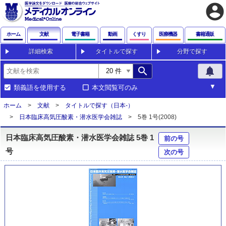
account_circle
ホーム
文献
電子書籍
動画
くすり
医療機器
書籍通販
詳細検索
タイトルで探す
分野で探す
search
notifications
類義語を使用する
本文閲覧可のみ
ホーム
文献
タイトルで探す（日本-）
日本臨床高気圧酸素・潜水医学会雑誌
5巻 1号(2008)
日本臨床高気圧酸素・潜水医学会雑誌 5巻 1
前の号
号
次の号