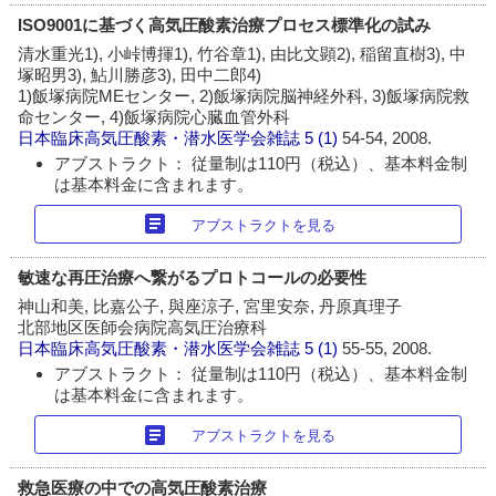
ISO9001に基づく高気圧酸素治療プロセス標準化の試み
清水重光1), 小峠博揮1), 竹谷章1), 由比文顕2), 稲留直樹3), 中
塚昭男3), 鮎川勝彦3), 田中二郎4)
1)飯塚病院MEセンター, 2)飯塚病院脳神経外科, 3)飯塚病院救
命センター, 4)飯塚病院心臓血管外科
日本臨床高気圧酸素・潜水医学会雑誌
5 (1)
54-54, 2008.
アブストラクト： 従量制は110円（税込）、基本料金制
は基本料金に含まれます。
article
アブストラクトを見る
敏速な再圧治療へ繋がるプロトコールの必要性
神山和美, 比嘉公子, 與座涼子, 宮里安奈, 丹原真理子
北部地区医師会病院高気圧治療科
日本臨床高気圧酸素・潜水医学会雑誌
5 (1)
55-55, 2008.
アブストラクト： 従量制は110円（税込）、基本料金制
は基本料金に含まれます。
article
アブストラクトを見る
救急医療の中での高気圧酸素治療