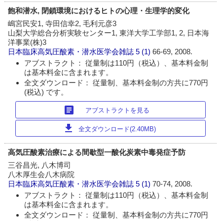
飽和潜水, 閉鎖環境におけるヒトの心理・生理学的変化
嶋宮民安1, 寺田信幸2, 毛利元彦3
山梨大学総合分析実験センター1, 東洋大学工学部1, 2, 日本海
洋事業(株)3
日本臨床高気圧酸素・潜水医学会雑誌
5 (1)
66-69, 2008.
アブストラクト： 従量制は110円（税込）、基本料金制
は基本料金に含まれます。
全文ダウンロード： 従量制、基本料金制の方共に770円
(税込) です。
article
アブストラクトを見る
download
全文ダウンロード(2.40MB)
高気圧酸素治療による間歇型一酸化炭素中毒発症予防
三谷昌光, 八木博司
八木厚生会八木病院
日本臨床高気圧酸素・潜水医学会雑誌
5 (1)
70-74, 2008.
アブストラクト： 従量制は110円（税込）、基本料金制
は基本料金に含まれます。
全文ダウンロード： 従量制、基本料金制の方共に770円