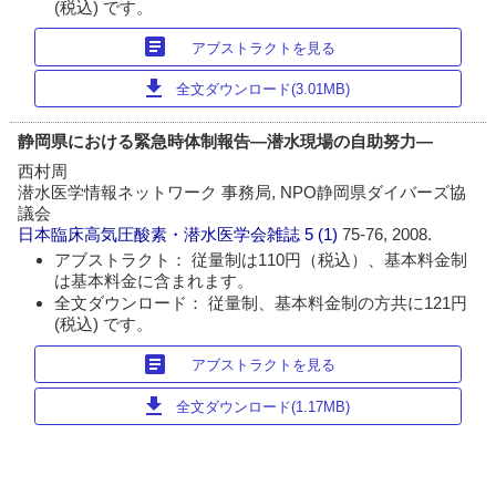
(税込) です。
article
アブストラクトを見る
download
全文ダウンロード(3.01MB)
静岡県における緊急時体制報告―潜水現場の自助努力―
西村周
潜水医学情報ネットワーク 事務局, NPO静岡県ダイバーズ協
議会
日本臨床高気圧酸素・潜水医学会雑誌
5 (1)
75-76, 2008.
アブストラクト： 従量制は110円（税込）、基本料金制
は基本料金に含まれます。
全文ダウンロード： 従量制、基本料金制の方共に121円
(税込) です。
article
アブストラクトを見る
download
全文ダウンロード(1.17MB)