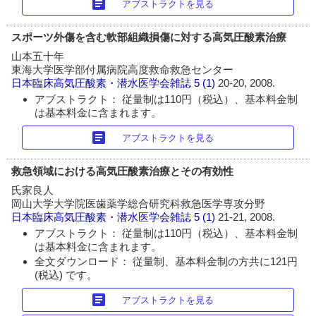
article
アブストラクトを見る
スポーツ外傷を含む軟部組織損傷に対する高気圧酸素治療
山本五十年
東海大学医学部付属病院高度救命救急センター
日本臨床高気圧酸素・潜水医学会雑誌
5 (1)
20-20, 2008.
アブストラクト： 従量制は110円（税込）、基本料金制
は基本料金に含まれます。
article
アブストラクトを見る
救急領域における高気圧酸素治療とその有効性
氏家良人
岡山大学大学院医歯薬学総合研究科救急医学専攻分野
日本臨床高気圧酸素・潜水医学会雑誌
5 (1)
21-21, 2008.
アブストラクト： 従量制は110円（税込）、基本料金制
は基本料金に含まれます。
全文ダウンロード： 従量制、基本料金制の方共に121円
(税込) です。
article
アブストラクトを見る