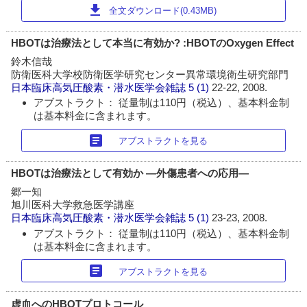
download
全文ダウンロード(0.43MB)
HBOTは治療法として本当に有効か? :HBOTのOxygen Effect
鈴木信哉
防衛医科大学校防衛医学研究センター異常環境衛生研究部門
日本臨床高気圧酸素・潜水医学会雑誌
5 (1)
22-22, 2008.
アブストラクト： 従量制は110円（税込）、基本料金制
は基本料金に含まれます。
article
アブストラクトを見る
HBOTは治療法として有効か ―外傷患者への応用―
郷一知
旭川医科大学救急医学講座
日本臨床高気圧酸素・潜水医学会雑誌
5 (1)
23-23, 2008.
アブストラクト： 従量制は110円（税込）、基本料金制
は基本料金に含まれます。
article
アブストラクトを見る
虚血へのHBOTプロトコール