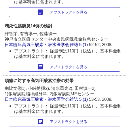
は基本料金に含まれます。
article
アブストラクトを見る
壊死性筋膜炎14例の検討
許智栄, 有吉孝一, 佐藤愼一
神戸市立医療センター中央市民病院救命救急センター
日本臨床高気圧酸素・潜水医学会雑誌
5 (1)
52-52, 2008.
アブストラクト： 従量制は110円（税込）、基本料金制
は基本料金に含まれます。
article
アブストラクトを見る
頭痛に対する高気圧酸素治療の効果
由比文顕1), 小峠博揮2), 清水重光2), 田村慎一2)
1)飯塚病院脳神経外科, 2)飯塚病院MEセンター
日本臨床高気圧酸素・潜水医学会雑誌
5 (1)
53-53, 2008.
アブストラクト： 従量制は110円（税込）、基本料金制
は基本料金に含まれます。
article
アブストラクトを見る