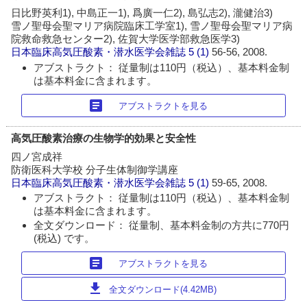
日比野英利1), 中島正一1), 爲廣一仁2), 島弘志2), 瀧健治3)
雪ノ聖母会聖マリア病院臨床工学室1), 雪ノ聖母会聖マリア病
院救命救急センター2), 佐賀大学医学部救急医学3)
日本臨床高気圧酸素・潜水医学会雑誌
5 (1)
56-56, 2008.
アブストラクト： 従量制は110円（税込）、基本料金制
は基本料金に含まれます。
article
アブストラクトを見る
高気圧酸素治療の生物学的効果と安全性
四ノ宮成祥
防衛医科大学校 分子生体制御学講座
日本臨床高気圧酸素・潜水医学会雑誌
5 (1)
59-65, 2008.
アブストラクト： 従量制は110円（税込）、基本料金制
は基本料金に含まれます。
全文ダウンロード： 従量制、基本料金制の方共に770円
(税込) です。
article
アブストラクトを見る
download
全文ダウンロード(4.42MB)