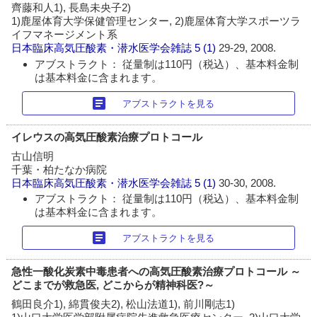
齊藤和人1), 長島未央子2)
1)鹿屋体育大学保健管理センター, 2)鹿屋体育大学スポーツラ
イフマネージメント系
日本臨床高気圧酸素・潜水医学会雑誌
5 (1)
29-29, 2008.
アブストラクト： 従量制は110円（税込）、基本料金制
は基本料金に含まれます。
article
アブストラクトを見る
イレウスの高気圧酸素治療プロトコール
古山信明
千葉・柏たなか病院
日本臨床高気圧酸素・潜水医学会雑誌
5 (1)
30-30, 2008.
アブストラクト： 従量制は110円（税込）、基本料金制
は基本料金に含まれます。
article
アブストラクトを見る
急性一酸化炭素中毒患者への高気圧酸素治療プロトコール ～
どこまでが救急医, どこからが精神科医?～
鶴田良介1), 綿貫俊夫2), 松山法道1), 前川剛志1)