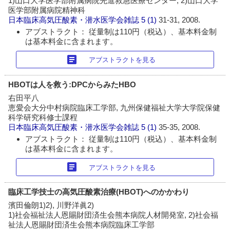
1)山口大学医学部附属病院先進救急医療センター, 2)山口大学
医学部附属病院精神科
日本臨床高気圧酸素・潜水医学会雑誌
5 (1)
31-31, 2008.
アブストラクト： 従量制は110円（税込）、基本料金制
は基本料金に含まれます。
article
アブストラクトを見る
HBOTは人を救う:DPCからみたHBO
右田平八
恵愛会大分中村病院臨床工学部, 九州保健福祉大学大学院保健
科学研究科修士課程
日本臨床高気圧酸素・潜水医学会雑誌
5 (1)
35-35, 2008.
アブストラクト： 従量制は110円（税込）、基本料金制
は基本料金に含まれます。
article
アブストラクトを見る
臨床工学技士の高気圧酸素治療(HBOT)へのかかわり
濱田倫朗1)2), 川野洋眞2)
1)社会福祉法人恩賜財団済生会熊本病院人材開発室, 2)社会福
祉法人恩賜財団済生会熊本病院臨床工学部