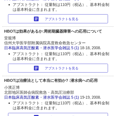
アブストラクト： 従量制は110円（税込）、基本料金制
は基本料金に含まれます。
article
アブストラクトを見る
HBOTは効果があるか:周術期臓器障害への応用について
堂籠博
信州大学医学部附属病院高度救命救急センター
日本臨床高気圧酸素・潜水医学会雑誌
5 (1)
18-18, 2008.
アブストラクト： 従量制は110円（税込）、基本料金制
は基本料金に含まれます。
article
アブストラクトを見る
HBOTは治療法として本当に有効か? :潜水病への応用
小濱正博
北部地区医師会病院救急・高気圧治療部
日本臨床高気圧酸素・潜水医学会雑誌
5 (1)
19-19, 2008.
アブストラクト： 従量制は110円（税込）、基本料金制
は基本料金に含まれます。