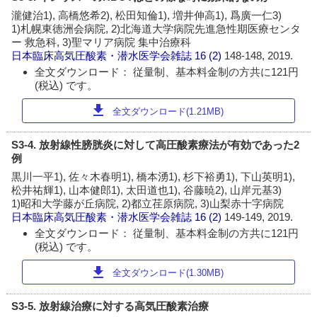
瀧健治1), 高橋悠希2), 松田知倫1), 増井伸高1), 爲廣一仁3)
1)札幌東徳洲会病院, 2)北海道大学病院先進急性期医療センタ
ー 救急科, 3)聖マリア病院 集中治療科
日本臨床高気圧酸素・潜水医学会雑誌
16 (2)
148-148, 2019.
全文ダウンロード： 従量制、基本料金制の方共に121円
(税込) です。
download
全文ダウンロード(1.21MB)
S3-4. 放射線性膀胱炎に対して高圧酸素療法が有効であった2
例
黒川一平1), 佐々木春明1), 橋本湧1), 杉下裕勇1), 下山英明1),
松井祐輝1), 山本健郎1), 太田道也1), 谷藤暁2), 山岸元基3)
1)昭和大学藤が丘病院, 2)都立荏原病院, 3)山梨赤十字病院
日本臨床高気圧酸素・潜水医学会雑誌
16 (2)
149-149, 2019.
全文ダウンロード： 従量制、基本料金制の方共に121円
(税込) です。
download
全文ダウンロード(1.30MB)
S3-5. 放射線治療に対する高気圧酸素治療