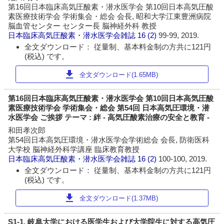
第16回日本臨床高気圧酸素・潜水医学会 第10回日本高気圧酸
素医療技術学会 学術集会・総会 会長, 昭和大学江東豊洲病院
脳血管センター センター長 脳神経外科 教授
日本臨床高気圧酸素・潜水医学会雑誌
16 (2)
99-99, 2019.
全文ダウンロード： 従量制、基本料金制の方共に121円
(税込) です。
download
全文ダウンロード(1.65MB)
第16回日本臨床高気圧酸素・潜水医学会 第10回日本高気圧酸
素医療技術学会 学術集会・総会 第54回 日本高気圧環境・潜
水医学会 ご挨拶 テーマ : 絆 - 高気圧酸素治療の安全と教育 -
和田孝次郎
第54回日本高気圧環境・潜水医学会学術総会 会長, 防衛医科
大学校 脳神経外科学講座 臨床教育教授
日本臨床高気圧酸素・潜水医学会雑誌
16 (2)
100-100, 2019.
全文ダウンロード： 従量制、基本料金制の方共に121円
(税込) です。
download
全文ダウンロード(1.37MB)
S1-1. 岐阜大学における医学生および大学院生に対する高気圧