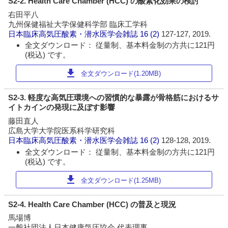
S2-2. Health Care Chamber (HCC) の酸素化効果の検討
右田平八
九州保健福祉大学保健科学部 臨床工学科
日本臨床高気圧酸素・潜水医学会雑誌
16 (2)
127-127, 2019.
全文ダウンロード： 従量制、基本料金制の方共に121円
(税込) です。
download
全文ダウンロード(1.20MB)
S2-3. 軽度な高気圧環境への習慣的な暴露が骨格筋におけるサ
イトカインの発現に及ぼす影響
藤田直人
広島大学大学院医系科学研究科
日本臨床高気圧酸素・潜水医学会雑誌
16 (2)
128-128, 2019.
全文ダウンロード： 従量制、基本料金制の方共に121円
(税込) です。
download
全文ダウンロード(1.25MB)
S2-4. Health Care Chamber (HCC) の普及と現況
馬場博
一般社団法人日本健康気圧協会 代表理事