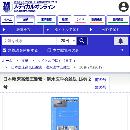
account_circle
ホーム
文献
電子書籍
動画
くすり
医療機器
書籍通販
詳細検索
タイトルで探す
分野で探す
search
notifications
類義語を使用する
本文閲覧可のみ
ホーム
文献
タイトルで探す（日本-）
日本臨床高気圧酸素・潜水医学会雑誌
16巻 2号(2019)
日本臨床高気圧酸素・潜水医学会雑誌 16巻 2
前の号
号
次の号