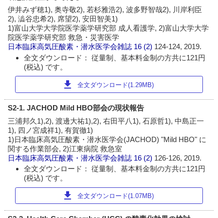
伊井みず穂1), 奥寺敬2), 若杉雅浩2), 波多野智哉2), 川岸利臣
2), 澁谷忠希2), 席望2), 安田智美1)
1)富山大学大学院医学薬学研究部 成人看護学, 2)富山大学大学
院医学薬学研究部 救急・災害医学
日本臨床高気圧酸素・潜水医学会雑誌
16 (2)
124-124, 2019.
全文ダウンロード： 従量制、基本料金制の方共に121円
(税込) です。
download
全文ダウンロード(1.29MB)
S2-1. JACHOD Mild HBO部会の現状報告
三浦邦久1),2), 渡邊大祐1),2), 右田平八1), 石原哲1), 中島正一
1), 四ノ宮成祥1), 有賀徹1)
1)日本臨床高気圧酸素・潜水医学会(JACHOD) "Mild HBO" に
関する作業部会, 2)江東病院 救急室
日本臨床高気圧酸素・潜水医学会雑誌
16 (2)
126-126, 2019.
全文ダウンロード： 従量制、基本料金制の方共に121円
(税込) です。
download
全文ダウンロード(1.07MB)