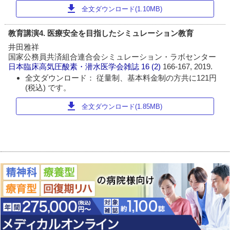
download
全文ダウンロード(1.10MB)
教育講演4. 医療安全を目指したシミュレーション教育
井田雅祥
国家公務員共済組合連合会シミュレーション・ラボセンター
日本臨床高気圧酸素・潜水医学会雑誌
16 (2)
166-167, 2019.
全文ダウンロード： 従量制、基本料金制の方共に121円
(税込) です。
download
全文ダウンロード(1.85MB)