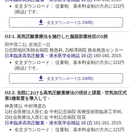
全文ダウンロード： 従量制、基本料金制の方共に121円
(税込) です。
download
全文ダウンロード(1.33MB)
O2-1. 高気圧酸素療法を施行した脳脂肪塞栓症の1例
田中浩二1), 吉池正一2)
1)北部地区医師会病院 救急科, 2)相澤病院 救命救急センター
日本臨床高気圧酸素・潜水医学会雑誌
16 (2)
160-160, 2019.
全文ダウンロード： 従量制、基本料金制の方共に121円
(税込) です。
download
全文ダウンロード(1.10MB)
O2-2. 当院における高気圧酸素療法の現状と課題 - 空気加圧式
第1種装置を導入して -
神貴博1), 中村博彦2)
1)社会医療法人医仁会 中村記念病院 医療技術部臨床工学科,
2)社会医療法人医仁会 中村記念病院 院長
日本臨床高気圧酸素・潜水医学会雑誌
16 (2)
161-161, 2019.
全文ダウンロード： 従量制、基本料金制の方共に121円