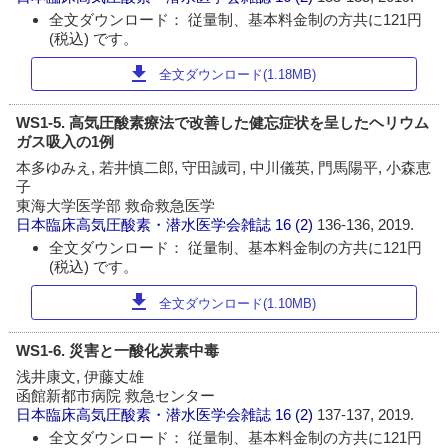
全文ダウンロード： 従量制、基本料金制の方共に121円
(税込) です。
download
全文ダウンロード(1.18MB)
WS1-5. 高気圧酸素療法で改善した健忘症状を呈したヘリウム
ガス吸入の1例
本多ゆみえ, 若井慎二郎, 守田誠司, 中川儀英, 門馬陽平, 小森恵
子
東海大学医学部 救命救急医学
日本臨床高気圧酸素・潜水医学会雑誌
16 (2)
136-136, 2019.
全文ダウンロード： 従量制、基本料金制の方共に121円
(税込) です。
download
全文ダウンロード(1.10MB)
WS1-6. 災害と一酸化炭素中毒
浅井康文, 伊藤丈雄
函館新都市病院 救急センター
日本臨床高気圧酸素・潜水医学会雑誌
16 (2)
137-137, 2019.
全文ダウンロード： 従量制、基本料金制の方共に121円