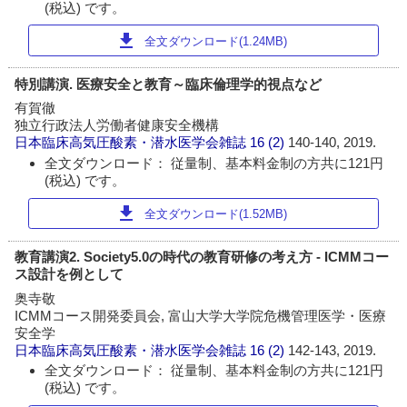
(税込) です。
download
全文ダウンロード(1.24MB)
特別講演. 医療安全と教育～臨床倫理学的視点など
有賀徹
独立行政法人労働者健康安全機構
日本臨床高気圧酸素・潜水医学会雑誌
16 (2)
140-140, 2019.
全文ダウンロード： 従量制、基本料金制の方共に121円
(税込) です。
download
全文ダウンロード(1.52MB)
教育講演2. Society5.0の時代の教育研修の考え方 - ICMMコー
ス設計を例として
奥寺敬
ICMMコース開発委員会, 富山大学大学院危機管理医学・医療
安全学
日本臨床高気圧酸素・潜水医学会雑誌
16 (2)
142-143, 2019.
全文ダウンロード： 従量制、基本料金制の方共に121円
(税込) です。