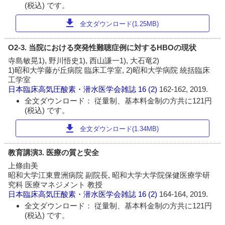
(税込) です。
download
全文ダウンロード(1.25MB)
O2-3. 当院における突発性難聴症例に対するHBOの現状
寺島敏晃1), 野川悟史1), 西山謙一1), 大石竜2)
1)昭和大学藤が丘病院 臨床工学室, 2)昭和大学病院 統括臨床
工学室
日本臨床高気圧酸素・潜水医学会雑誌
16 (2)
162-162, 2019.
全文ダウンロード： 従量制、基本料金制の方共に121円
(税込) です。
download
全文ダウンロード(1.34MB)
教育講演3. 医療の質と安全
上條由美
昭和大学江東豊洲病院 副院長, 昭和大学大学院保健医療学研
究科 医療マネジメント 教授
日本臨床高気圧酸素・潜水医学会雑誌
16 (2)
164-164, 2019.
全文ダウンロード： 従量制、基本料金制の方共に121円
(税込) です。