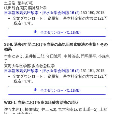
土居浩, 荒井好範
牧田総合病院 脳神経外科
日本臨床高気圧酸素・潜水医学会雑誌
16 (2)
150-150, 2019.
全文ダウンロード： 従量制、基本料金制の方共に121円
(税込) です。
download
全文ダウンロード(1.11MB)
S3-6. 過去3年間における当院の高気圧酸素療法の実態とその
効果
本多ゆみえ, 若井慎二郎, 守田誠司, 中川儀英, 門馬陽平, 小森恵
子
東海大学医学部 救命救急医学
日本臨床高気圧酸素・潜水医学会雑誌
16 (2)
151-151, 2019.
全文ダウンロード： 従量制、基本料金制の方共に121円
(税込) です。
download
全文ダウンロード(1.11MB)
WS2-1. 当院における高気圧酸素治療の現状
佐々木純1), 柿佑樹1), 井上元3), 宮本和幸1), 西山謙一2), 土肥