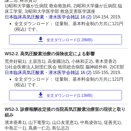
謙二3), 林宗貴1)
1)昭和大学藤が丘病院 救命救急科, 2)昭和大学藤が丘病院 臨
床工学室, 3)昭和大学医学部 救急災害医学講座
日本臨床高気圧酸素・潜水医学会雑誌
16 (2)
154-154, 2019.
全文ダウンロード： 従量制、基本料金制の方共に121円
(税込) です。
download
全文ダウンロード(1.28MB)
WS2-2. 高気圧酸素治療の保険改定による影響
荒井好範1), 土居浩1), 高柴國治2), 小林和正2), 青木里香2)
1)社会医療法人財団仁医会 牧田総合病院 脳神経外科, 2)CE部
日本臨床高気圧酸素・潜水医学会雑誌
16 (2)
155-155, 2019.
全文ダウンロード： 従量制、基本料金制の方共に121円
(税込) です。
download
全文ダウンロード(1.13MB)
WS2-3. 診療報酬改定後の当院高気圧酸素治療室の現状と取り
組み
濱本亜希1), 山下竜聖1), 山口友里恵1), 中島凌弥1), 堤善充1),
中島正一1), 爲廣一仁2), 島弘志2)