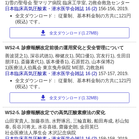
1)雪の聖母会 聖マリア病院 臨床工学室, 2)救命救急センター
日本臨床高気圧酸素・潜水医学会雑誌
16 (2)
156-156, 2019.
全文ダウンロード： 従量制、基本料金制の方共に121円
(税込) です。
download
全文ダウンロード(1.27MB)
WS2-4. 診療報酬改定前後の運用変化と安全管理について
善波奨之1), 深谷武徳1), 柳健次1), 関口優1), 宮友行1), 生田目
朋洋1), 斎藤素代1), 坂本優香1), 石原哲2), 山本保博2)
1)医療法人伯鳳会 東京曳舟病院 ME部, 2)救急科
日本臨床高気圧酸素・潜水医学会雑誌
16 (2)
157-157, 2019.
全文ダウンロード： 従量制、基本料金制の方共に121円
(税込) です。
download
全文ダウンロード(1.32MB)
WS2-5. 診療報酬改定での高気圧酸素療法の変化
山田実貴人, 加藤恭浩, 水野琢呂, 三輪直毅, 船田寿成, 杉山知
泰, 長谷川将太, 水谷喜雄, 齋藤史朗, 金田英巳
社会医療法人厚生会 木沢記念病院
日本臨床高気圧酸素・潜水医学会雑誌
16 (2)
158-158, 2019.