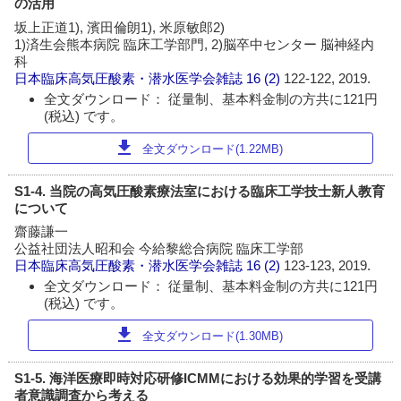
の活用
坂上正道1), 濱田倫朗1), 米原敏郎2)
1)済生会熊本病院 臨床工学部門, 2)脳卒中センター 脳神経内
科
日本臨床高気圧酸素・潜水医学会雑誌
16 (2)
122-122, 2019.
全文ダウンロード： 従量制、基本料金制の方共に121円
(税込) です。
download
全文ダウンロード(1.22MB)
S1-4. 当院の高気圧酸素療法室における臨床工学技士新人教育
について
齋藤謙一
公益社団法人昭和会 今給黎総合病院 臨床工学部
日本臨床高気圧酸素・潜水医学会雑誌
16 (2)
123-123, 2019.
全文ダウンロード： 従量制、基本料金制の方共に121円
(税込) です。
download
全文ダウンロード(1.30MB)
S1-5. 海洋医療即時対応研修ICMMにおける効果的学習を受講
者意識調査から考える