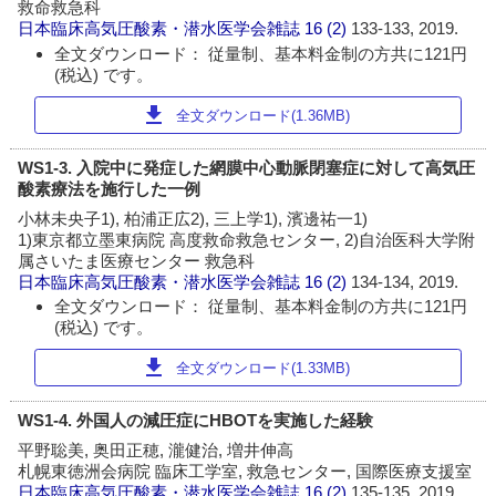
救命救急科
日本臨床高気圧酸素・潜水医学会雑誌
16 (2)
133-133, 2019.
全文ダウンロード： 従量制、基本料金制の方共に121円
(税込) です。
download
全文ダウンロード(1.36MB)
WS1-3. 入院中に発症した網膜中心動脈閉塞症に対して高気圧
酸素療法を施行した一例
小林未央子1), 柏浦正広2), 三上学1), 濱邊祐一1)
1)東京都立墨東病院 高度救命救急センター, 2)自治医科大学附
属さいたま医療センター 救急科
日本臨床高気圧酸素・潜水医学会雑誌
16 (2)
134-134, 2019.
全文ダウンロード： 従量制、基本料金制の方共に121円
(税込) です。
download
全文ダウンロード(1.33MB)
WS1-4. 外国人の減圧症にHBOTを実施した経験
平野聡美, 奥田正穂, 瀧健治, 増井伸高
札幌東徳洲会病院 臨床工学室, 救急センター, 国際医療支援室
日本臨床高気圧酸素・潜水医学会雑誌
16 (2)
135-135, 2019.