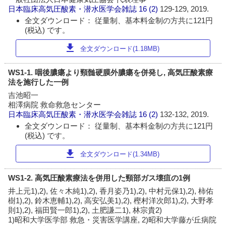
日本臨床高気圧酸素・潜水医学会雑誌
16 (2)
129-129, 2019.
全文ダウンロード： 従量制、基本料金制の方共に121円
(税込) です。
download
全文ダウンロード(1.18MB)
WS1-1. 咽後膿瘍より頸髄硬膜外膿瘍を併発し, 高気圧酸素療
法を施行した一例
吉池昭一
相澤病院 救命救急センター
日本臨床高気圧酸素・潜水医学会雑誌
16 (2)
132-132, 2019.
全文ダウンロード： 従量制、基本料金制の方共に121円
(税込) です。
download
全文ダウンロード(1.34MB)
WS1-2. 高気圧酸素療法を併用した頸部ガス壊疽の1例
井上元1),2), 佐々木純1),2), 香月姿乃1),2), 中村元保1),2), 柿佑
樹1),2), 鈴木恵輔1),2), 高安弘美1),2), 樫村洋次郎1),2), 大野孝
則1),2), 福田賢一郎1),2), 土肥謙二1), 林宗貴2)
1)昭和大学医学部 救急・災害医学講座, 2)昭和大学藤が丘病院