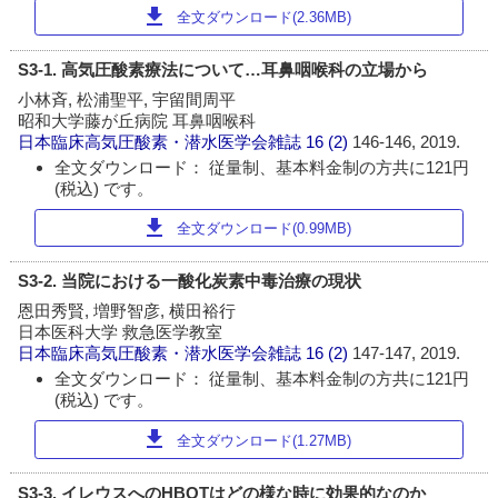
download
全文ダウンロード(2.36MB)
S3-1. 高気圧酸素療法について…耳鼻咽喉科の立場から
小林斉, 松浦聖平, 宇留間周平
昭和大学藤が丘病院 耳鼻咽喉科
日本臨床高気圧酸素・潜水医学会雑誌
16 (2)
146-146, 2019.
全文ダウンロード： 従量制、基本料金制の方共に121円
(税込) です。
download
全文ダウンロード(0.99MB)
S3-2. 当院における一酸化炭素中毒治療の現状
恩田秀賢, 増野智彦, 横田裕行
日本医科大学 救急医学教室
日本臨床高気圧酸素・潜水医学会雑誌
16 (2)
147-147, 2019.
全文ダウンロード： 従量制、基本料金制の方共に121円
(税込) です。
download
全文ダウンロード(1.27MB)
S3-3. イレウスへのHBOTはどの様な時に効果的なのか