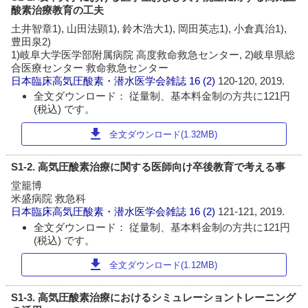
酸素治療教育の工夫
土井智章1), 山田法顕1), 鈴木浩大1), 岡田英志1), 小倉真治1),
豊田泉2)
1)岐阜大学医学部附属病院 高度救命救急センター, 2)岐阜県総
合医療センター 救命救急センター
日本臨床高気圧酸素・潜水医学会雑誌
16 (2)
120-120, 2019.
全文ダウンロード： 従量制、基本料金制の方共に121円
(税込) です。
download
全文ダウンロード(1.32MB)
S1-2. 高気圧酸素治療に関する医師向け卒後教育で考える事
堂籠博
米盛病院 救急科
日本臨床高気圧酸素・潜水医学会雑誌
16 (2)
121-121, 2019.
全文ダウンロード： 従量制、基本料金制の方共に121円
(税込) です。
download
全文ダウンロード(1.12MB)
S1-3. 高気圧酸素治療におけるシミュレーショントレーニング