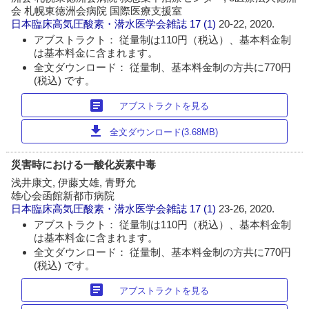
会 札幌東徳洲会病院 国際医療支援室
日本臨床高気圧酸素・潜水医学会雑誌
17 (1)
20-22, 2020.
アブストラクト： 従量制は110円（税込）、基本料金制
は基本料金に含まれます。
全文ダウンロード： 従量制、基本料金制の方共に770円
(税込) です。
article
アブストラクトを見る
download
全文ダウンロード(3.68MB)
災害時における一酸化炭素中毒
浅井康文, 伊藤丈雄, 青野允
雄心会函館新都市病院
日本臨床高気圧酸素・潜水医学会雑誌
17 (1)
23-26, 2020.
アブストラクト： 従量制は110円（税込）、基本料金制
は基本料金に含まれます。
全文ダウンロード： 従量制、基本料金制の方共に770円
(税込) です。
article
アブストラクトを見る