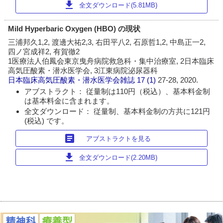
download
全文ダウンロード(5.81MB)
Mild Hyperbaric Oxygen (HBO) の現状
三浦邦久1,2, 渡邊大祐2,3, 右田平八2, 石原哲1,2, 中島正一2,
四ノ宮成祥2, 有賀徹2
1医療法人伯鳳会東京曳舟病院救急科・集中治療室, 2日本臨床
高気圧酸素・潜水医学会, 3江東病院泌尿器科
日本臨床高気圧酸素・潜水医学会雑誌
17 (1)
27-28, 2020.
アブストラクト： 従量制は110円（税込）、基本料金制
は基本料金に含まれます。
全文ダウンロード： 従量制、基本料金制の方共に121円
(税込) です。
article
アブストラクトを見る
download
全文ダウンロード(2.20MB)