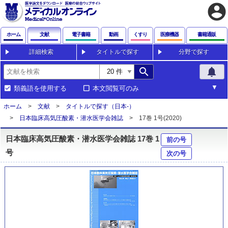
account_circle
ホーム
文献
電子書籍
動画
くすり
医療機器
書籍通販
詳細検索
タイトルで探す
分野で探す
search
notifications
類義語を使用する
本文閲覧可のみ
ホーム
文献
タイトルで探す（日本-）
日本臨床高気圧酸素・潜水医学会雑誌
17巻 1号(2020)
日本臨床高気圧酸素・潜水医学会雑誌 17巻 1
前の号
号
次の号