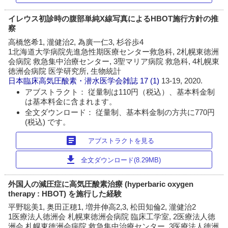
イレウス初診時の腹部単純X線写真によるHBOT施行方針の推
察
高橋悠希1, 瀧健治2, 為廣一仁3, 杉谷歩4
1北海道大学病院先進急性期医療センター救急科, 2札幌東徳洲
会病院 救急集中治療センター, 3聖マリア病院 救急科, 4札幌東
徳洲会病院 医学研究所, 生物統計
日本臨床高気圧酸素・潜水医学会雑誌
17 (1)
13-19, 2020.
アブストラクト： 従量制は110円（税込）、基本料金制
は基本料金に含まれます。
全文ダウンロード： 従量制、基本料金制の方共に770円
(税込) です。
article
アブストラクトを見る
download
全文ダウンロード(8.29MB)
外国人の減圧症に高気圧酸素治療 (hyperbaric oxygen
therapy : HBOT) を施行した経験
平野聡美1, 奥田正穂1, 増井伸高2,3, 松田知倫2, 瀧健治2
1医療法人徳洲会 札幌東徳洲会病院 臨床工学室, 2医療法人徳
洲会 札幌東徳洲会病院 救急集中治療センター, 3医療法人徳洲