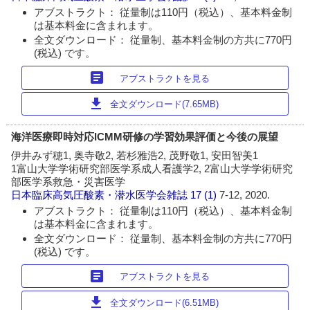
アブストラクト： 従量制は110円（税込）、基本料金制
は基本料金に含まれます。
全文ダウンロード： 従量制、基本料金制の方共に770円
(税込) です。
article
アブストラクトを見る
download
全文ダウンロード(7.65MB)
海洋医療即時対応ICMM研修の学習効果評価と今後の展望
伊井みず穂1, 奥寺敬2, 若杉雅浩2, 茂野敬1, 安田智美1
1富山大学学術研究部医学系成人看護学2, 2富山大学学術研究
部医学系救急・災害医学
日本臨床高気圧酸素・潜水医学会雑誌
17 (1)
7-12, 2020.
アブストラクト： 従量制は110円（税込）、基本料金制
は基本料金に含まれます。
全文ダウンロード： 従量制、基本料金制の方共に770円
(税込) です。
article
アブストラクトを見る
download
全文ダウンロード(6.51MB)