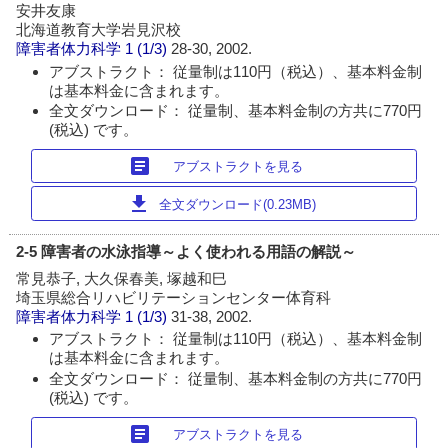
安井友康
北海道教育大学岩見沢校
障害者体力科学
1 (1/3)
28-30, 2002.
アブストラクト： 従量制は110円（税込）、基本料金制
は基本料金に含まれます。
全文ダウンロード： 従量制、基本料金制の方共に770円
(税込) です。
article
アブストラクトを見る
download
全文ダウンロード(0.23MB)
2-5 障害者の水泳指導～よく使われる用語の解説～
常見恭子, 大久保春美, 塚越和巳
埼玉県総合リハビリテーションセンター体育科
障害者体力科学
1 (1/3)
31-38, 2002.
アブストラクト： 従量制は110円（税込）、基本料金制
は基本料金に含まれます。
全文ダウンロード： 従量制、基本料金制の方共に770円
(税込) です。
article
アブストラクトを見る