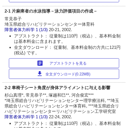
2-1 片麻痺者の水泳指導－泳力評価項目の作成－
常見恭子
埼玉県総合リハビリテーションセンター体育科
障害者体力科学
1 (1/3)
20-21, 2002.
アブストラクト： 従量制は110円（税込）、基本料金制
は基本料金に含まれます。
全文ダウンロード： 従量制、基本料金制の方共に121円
(税込) です。
article
アブストラクトを見る
download
全文ダウンロード(0.22MB)
2-2 車椅子シート角度が身体アライメントに与える影響
杉山真理*, 常見恭子**, 塚越和巳**, 河合俊宏***
*埼玉県総合リハビリテーションセンター理学療法科, **埼玉
県総合リハビリテーションセンター体育科, ***埼玉県総合リ
ハビリテーションセンターリハビリテーション工学研究室
障害者体力科学
1 (1/3)
22-24, 2002.
アブストラクト： 従量制は110円（税込）、基本料金制