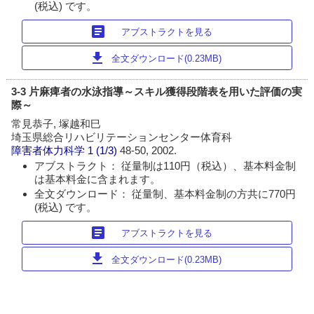
(税込) です。
article
アブストラクトを見る
download
全文ダウンロード(0.23MB)
3-3 片麻痺者の水泳指導～スキル獲得段階表を用いた評価の実
際～
常見恭子, 塚越和巳
埼玉県総合リハビリテーションセンター体育科
障害者体力科学
1 (1/3)
48-50, 2002.
アブストラクト： 従量制は110円（税込）、基本料金制
は基本料金に含まれます。
全文ダウンロード： 従量制、基本料金制の方共に770円
(税込) です。
article
アブストラクトを見る
download
全文ダウンロード(0.23MB)