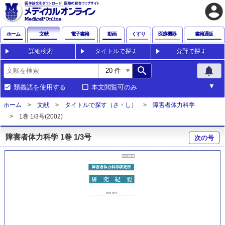
account_circle
ホーム
文献
電子書籍
動画
くすり
医療機器
書籍通販
詳細検索
タイトルで探す
分野で探す
search
notifications
類義語を使用する
本文閲覧可のみ
ホーム
文献
タイトルで探す（さ・し）
障害者体力科学
1巻 1/3号(2002)
障害者体力科学 1巻 1/3号
次の号