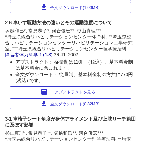
download
全文ダウンロード(1.99MB)
2-6 車いす駆動方法の違いとその運動強度について
塚越和巳*, 常見恭子*, 河合俊宏**, 杉山真理***
*埼玉県総合リハビリテーションセンター体育科, **埼玉県総
合リハビリテーションセンターリハビリテーション工学研究
室, ***埼玉県総合リハビリテーションセンター理学療法科
障害者体力科学
1 (1/3)
39-41, 2002.
アブストラクト： 従量制は110円（税込）、基本料金制
は基本料金に含まれます。
全文ダウンロード： 従量制、基本料金制の方共に770円
(税込) です。
article
アブストラクトを見る
download
全文ダウンロード(0.32MB)
3-1 車椅子シート角度が身体アライメント及び上肢リーチ範囲
に及ぼす影響
杉山真理*, 常見恭子**, 塚越和巳**, 河合俊宏***
*埼玉県総合リハビリテーションセンター理学療法科, **埼玉