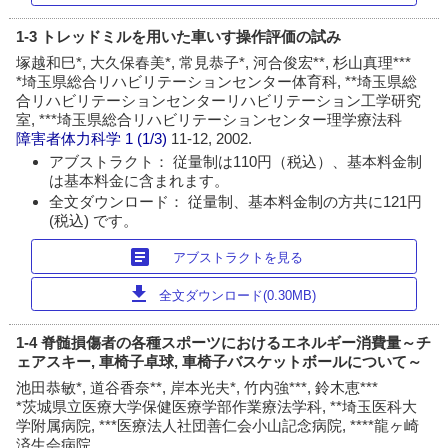
1-3 トレッドミルを用いた車いす操作評価の試み
塚越和巳*, 大久保春美*, 常見恭子*, 河合俊宏**, 杉山真理***
*埼玉県総合リハビリテーションセンター体育科, **埼玉県総
合リハビリテーションセンターリハビリテーション工学研究
室, ***埼玉県総合リハビリテーションセンター理学療法科
障害者体力科学
1 (1/3)
11-12, 2002.
アブストラクト： 従量制は110円（税込）、基本料金制
は基本料金に含まれます。
全文ダウンロード： 従量制、基本料金制の方共に121円
(税込) です。
article
アブストラクトを見る
download
全文ダウンロード(0.30MB)
1-4 脊髄損傷者の各種スポーツにおけるエネルギー消費量～チ
ェアスキー, 車椅子卓球, 車椅子バスケットボールについて～
池田恭敏*, 道谷香奈**, 岸本光夫*, 竹内強***, 鈴木恵***
*茨城県立医療大学保健医療学部作業療法学科, **埼玉医科大
学附属病院, ***医療法人社団善仁会小山記念病院, ****龍ヶ崎
済生会病院