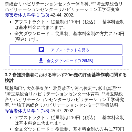
県総合リハビリテーションセンター体育科, ***埼玉県総合リ
ハビリテーションセンターリハビリテーション工学研究室
障害者体力科学
1 (1/3)
42-44, 2002.
アブストラクト： 従量制は110円（税込）、基本料金制
は基本料金に含まれます。
全文ダウンロード： 従量制、基本料金制の方共に770円
(税込) です。
article
アブストラクトを見る
download
全文ダウンロード(0.26MB)
3-2 脊髄損傷者における車いす20m走の評価基準作成に関する
検討
塚越和巳*, 大久保春美*, 常見恭子*, 河合俊宏**, 杉山真理***
*埼玉県総合リハビリテーションセンター体育科, **埼玉県総
合リハビリテーションセンターリハビリテーション工学研究
室, ***埼玉県総合リハビリテーションセンター理学療法科
障害者体力科学
1 (1/3)
45-47, 2002.
アブストラクト： 従量制は110円（税込）、基本料金制
は基本料金に含まれます。
全文ダウンロード： 従量制、基本料金制の方共に770円