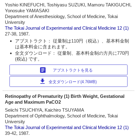
Yoshio KINEFUCHI, Toshiyasu SUZUKI, Mamoru TAKIGUCHI,
Yonosuke YAMASAKI
Department of Anesthesiology, School of Medicine, Tokai
University
The Tokai Journal of Experimental and Clinical Medicine
12 (1)
27-38, 1987.
アブストラクト： 従量制は110円（税込）、基本料金制
は基本料金に含まれます。
全文ダウンロード： 従量制、基本料金制の方共に770円
(税込) です。
article
アブストラクトを見る
download
全文ダウンロード(4.76MB)
Retinopathy of Prematurity (1) Birth Weight, Gestational
Age and Maximum PaCO2
Seiichi TSUCHIYA, Kaichiro TSUYAMA
Department of Ophthalmology, School of Medicine, Tokai
University
The Tokai Journal of Experimental and Clinical Medicine
12 (1)
39-42, 1987.