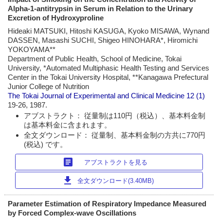
Alpha-1-antitrypsin in Serum in Relation to the Urinary
Excretion of Hydroxyproline
Hideaki MATSUKI, Hitoshi KASUGA, Kyoko MISAWA, Wynand
DASSEN, Masashi SUCHI, Shigeo HINOHARA*, Hiromichi
YOKOYAMA**
Department of Public Health, School of Medicine, Tokai
University, *Automated Multiphasic Health Testing and Services
Center in the Tokai University Hospital, **Kanagawa Prefectural
Junior College of Nutrition
The Tokai Journal of Experimental and Clinical Medicine
12 (1)
19-26, 1987.
アブストラクト： 従量制は110円（税込）、基本料金制
は基本料金に含まれます。
全文ダウンロード： 従量制、基本料金制の方共に770円
(税込) です。
article
アブストラクトを見る
download
全文ダウンロード(3.40MB)
Parameter Estimation of Respiratory Impedance Measured
by Forced Complex-wave Oscillations