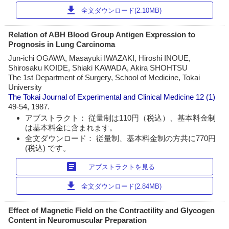
download
全文ダウンロード(2.10MB)
Relation of ABH Blood Group Antigen Expression to
Prognosis in Lung Carcinoma
Jun-ichi OGAWA, Masayuki IWAZAKI, Hiroshi INOUE,
Shirosaku KOIDE, Shiaki KAWADA, Akira SHOHTSU
The 1st Department of Surgery, School of Medicine, Tokai
University
The Tokai Journal of Experimental and Clinical Medicine
12 (1)
49-54, 1987.
アブストラクト： 従量制は110円（税込）、基本料金制
は基本料金に含まれます。
全文ダウンロード： 従量制、基本料金制の方共に770円
(税込) です。
article
アブストラクトを見る
download
全文ダウンロード(2.84MB)
Effect of Magnetic Field on the Contractility and Glycogen
Content in Neuromuscular Preparation