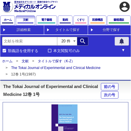
account_circle
ホーム
文献
電子書籍
動画
くすり
医療機器
書籍通販
詳細検索
タイトルで探す
分野で探す
search
notifications
類義語を使用する
本文閲覧可のみ
ホーム
文献
タイトルで探す（K-Z）
The Tokai Journal of Experimental and Clinical Medicine
12巻 1号(1987)
The Tokai Journal of Experimental and Clinical
前の号
Medicine 12巻 1号
次の号