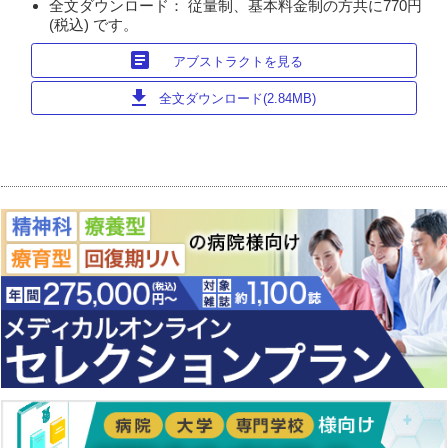
全文ダウンロード： 従量制、基本料金制の方共に770円
(税込) です。
article
アブストラクトを見る
download
全文ダウンロード(2.84MB)