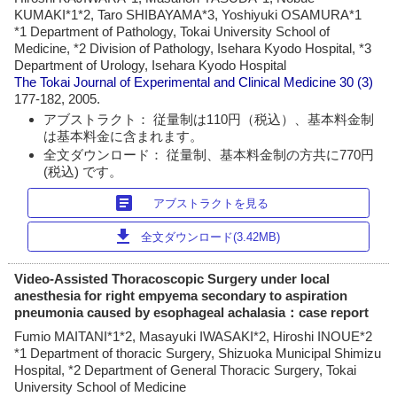
KUMAKI*1*2, Taro SHIBAYAMA*3, Yoshiyuki OSAMURA*1
*1 Department of Pathology, Tokai University School of
Medicine, *2 Division of Pathology, Isehara Kyodo Hospital, *3
Department of Urology, Isehara Kyodo Hospital
The Tokai Journal of Experimental and Clinical Medicine
30 (3)
177-182, 2005.
アブストラクト： 従量制は110円（税込）、基本料金制
は基本料金に含まれます。
全文ダウンロード： 従量制、基本料金制の方共に770円
(税込) です。
article
アブストラクトを見る
download
全文ダウンロード(3.42MB)
Video-Assisted Thoracoscopic Surgery under local
anesthesia for right empyema secondary to aspiration
pneumonia caused by esophageal achalasia：case report
Fumio MAITANI*1*2, Masayuki IWASAKI*2, Hiroshi INOUE*2
*1 Department of thoracic Surgery, Shizuoka Municipal Shimizu
Hospital, *2 Department of General Thoracic Surgery, Tokai
University School of Medicine