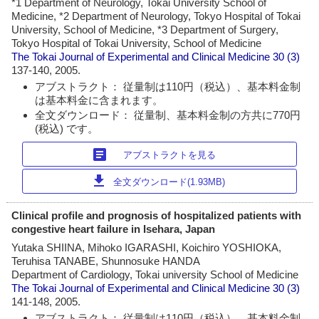
*1 Department of Neurology, Tokai University School of
Medicine, *2 Department of Neurology, Tokyo Hospital of Tokai
University, School of Medicine, *3 Department of Surgery,
Tokyo Hospital of Tokai University, School of Medicine
The Tokai Journal of Experimental and Clinical Medicine
30 (3)
137-140, 2005.
アブストラクト： 従量制は110円（税込）、基本料金制
は基本料金に含まれます。
全文ダウンロード： 従量制、基本料金制の方共に770円
(税込) です。
article
アブストラクトを見る
download
全文ダウンロード(1.93MB)
Clinical profile and prognosis of hospitalized patients with
congestive heart failure in Isehara, Japan
Yutaka SHIINA, Mihoko IGARASHI, Koichiro YOSHIOKA,
Teruhisa TANABE, Shunnosuke HANDA
Department of Cardiology, Tokai university School of Medicine
The Tokai Journal of Experimental and Clinical Medicine
30 (3)
141-148, 2005.
アブストラクト： 従量制は110円（税込）、基本料金制