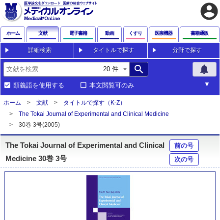
account_circle
ホーム
文献
電子書籍
動画
くすり
医療機器
書籍通販
詳細検索
タイトルで探す
分野で探す
search
notifications
類義語を使用する
本文閲覧可のみ
ホーム
文献
タイトルで探す（K-Z）
The Tokai Journal of Experimental and Clinical Medicine
30巻 3号(2005)
The Tokai Journal of Experimental and Clinical
前の号
Medicine 30巻 3号
次の号