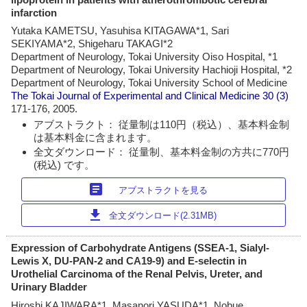
infarction
Yutaka KAMETSU, Yasuhisa KITAGAWA*1, Sari
SEKIYAMA*2, Shigeharu TAKAGI*2
Department of Neurology, Tokai University Oiso Hospital, *1
Department of Neurology, Tokai University Hachioji Hospital, *2
Department of Neurology, Tokai University School of Medicine
The Tokai Journal of Experimental and Clinical Medicine
30 (3)
171-176, 2005.
アブストラクト： 従量制は110円（税込）、基本料金制
は基本料金に含まれます。
全文ダウンロード： 従量制、基本料金制の方共に770円
(税込) です。
article
アブストラクトを見る
download
全文ダウンロード(2.31MB)
Expression of Carbohydrate Antigens (SSEA-1, Sialyl-
Lewis X, DU-PAN-2 and CA19-9) and E-selectin in
Urothelial Carcinoma of the Renal Pelvis, Ureter, and
Urinary Bladder
Hiroshi KAJIWARA*1, Masanori YASUDA*1, Nobue