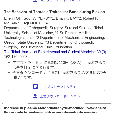
The Behavior of Thoracic Trabecular Bone during Flexion
Eiren TOH, Scott A. YERBY*1, Brian K. BAY*2, Robert F.
McLAIN*3, Joji MOCHIDA
Department of Orthopaedic Surgery, Surgical Science, Tokai
University School of Medicine, *1 St. Francis Medical
Technologies, Inc., *2 Department of Mechanical Engineering,
Oregon State University, *3 Department of Orthopaedic
Surgery, The Cleveland Clinic Foundation
The Tokai Journal of Experimental and Clinical Medicine
30 (3)
163-170, 2005.
アブストラクト： 従量制は110円（税込）、基本料金制
は基本料金に含まれます。
全文ダウンロード： 従量制、基本料金制の方共に770円
(税込) です。
article
アブストラクトを見る
download
全文ダウンロード(3.77MB)
Increase in plasma Malondialdehyde-modified low-density
lipoprotein in patients with atherothrombotic cerebral