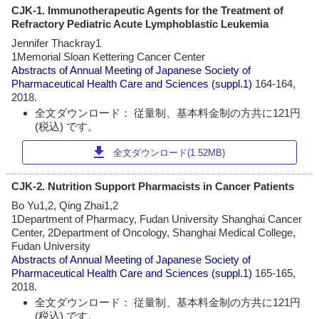
CJK-1. Immunotherapeutic Agents for the Treatment of
Refractory Pediatric Acute Lymphoblastic Leukemia
Jennifer Thackray1
1Memorial Sloan Kettering Cancer Center
Abstracts of Annual Meeting of Japanese Society of
Pharmaceutical Health Care and Sciences
(suppl.1)
164-164,
2018.
全文ダウンロード： 従量制、基本料金制の方共に121円
(税込) です。
download
全文ダウンロード(1.52MB)
CJK-2. Nutrition Support Pharmacists in Cancer Patients
Bo Yu1,2, Qing Zhai1,2
1Department of Pharmacy, Fudan University Shanghai Cancer
Center, 2Department of Oncology, Shanghai Medical College,
Fudan University
Abstracts of Annual Meeting of Japanese Society of
Pharmaceutical Health Care and Sciences
(suppl.1)
165-165,
2018.
全文ダウンロード： 従量制、基本料金制の方共に121円
(税込) です。