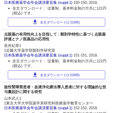
日本医療薬学会年会講演要旨集
(suppl.1)
150-150, 2018.
全文ダウンロード： 従量制、基本料金制の方共に121円
(税込) です。
download
全文ダウンロード(1.51MB)
点眼薬の有用性向上を目指して : 製剤学特性に基づく点眼薬
評価とナノ医薬品の応用性
長井紀章1
1近畿大学薬学部製剤学研究室
日本医療薬学会年会講演要旨集
(suppl.1)
151-151, 2018.
全文ダウンロード： 従量制、基本料金制の方共に121円
(税込) です。
download
全文ダウンロード(1.52MB)
急性腎障害患者・血液浄化療法導入患者に対する理論的な投
与量設計に関する研究
山本武人1
1東京大学大学院薬学系研究科医療薬学教育センター
日本医療薬学会年会講演要旨集
(suppl.1)
152-152, 2018.