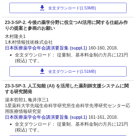
download
全文ダウンロード(1.53MB)
23-3-SP-2. 今後の薬学分野に役立つAI活用に関する仕組み作
りの提案と参画のお願い
木村隆夫1
1木村情報技術株式会社
日本医療薬学会年会講演要旨集
(suppl.1)
160-160, 2018.
全文ダウンロード： 従量制、基本料金制の方共に121円
(税込) です。
download
全文ダウンロード(1.51MB)
23-3-SP-3. 人工知能 (AI) を活用した薬剤師支援システムに関
する研究開発
湯本哲郎1, 亀井淳三1
1星薬科大学先端生命科学研究所生命科学先導研究センター応
用医療情報研究室
日本医療薬学会年会講演要旨集
(suppl.1)
161-161, 2018.
全文ダウンロード： 従量制、基本料金制の方共に121円
(税込) です。