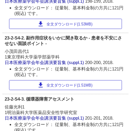
日本医療薬学会年会講演要旨集
(suppl.1)
198-199, 2018.
全文ダウンロード： 従量制、基本料金制の方共に121円
(税込) です。
download
全文ダウンロード(1.53MB)
23-2-S4-2. 副作用症状をいかに聞き取るか - 患者を不安にさ
せない面談ポイント -
小茂田昌代1
1東京理科大学薬学部薬学科
日本医療薬学会年会講演要旨集
(suppl.1)
200-200, 2018.
全文ダウンロード： 従量制、基本料金制の方共に121円
(税込) です。
download
全文ダウンロード(1.51MB)
23-2-S4-3. 循環器障害アセスメント
佐藤光利1
1明治薬科大学医薬品安全性学研究室
日本医療薬学会年会講演要旨集
(suppl.1)
201-201, 2018.
全文ダウンロード： 従量制、基本料金制の方共に121円
(税込) です。