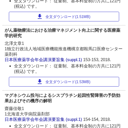
全文ダウンロード： 従量制、基本料金制の方共に121円
(税込) です。
download
全文ダウンロード(1.51MB)
がん薬物療法における治療マネジメント向上に関する医療薬
学的研究
北澤文章1
1独立行政法人地域医療機能推進機構京都鞍馬口医療センター
薬剤科
日本医療薬学会年会講演要旨集
(suppl.1)
153-153, 2018.
全文ダウンロード： 従量制、基本料金制の方共に121円
(税込) です。
download
全文ダウンロード(1.53MB)
マグネシウム投与によるシスプラチン起因性腎障害の予防効
果およびその機序の解明
齋藤佳敬1
1北海道大学病院薬剤部
日本医療薬学会年会講演要旨集
(suppl.1)
154-154, 2018.
全文ダウンロード： 従量制、基本料金制の方共に121円