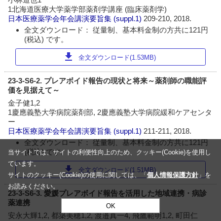
1北海道医療大学薬学部薬剤学講座 (臨床薬剤学)
日本医療薬学会年会講演要旨集
(suppl.1)
209-210, 2018.
全文ダウンロード： 従量制、基本料金制の方共に121円
(税込) です。
download
全文ダウンロード(1.53MB)
23-3-S6-2. プレアボイド報告の現状と将来～薬剤師の職能評
価を見据えて～
金子健1,2
1慶應義塾大学病院薬剤部, 2慶應義塾大学病院緩和ケアセンタ
ー
日本医療薬学会年会講演要旨集
(suppl.1)
211-211, 2018.
全文ダウンロード： 従量制、基本料金制の方共に121円
(税込) です。
当サイトでは、サイトの利便性向上のため、クッキー(Cookie)を使用し
ています。
download
全文ダウンロード(1.51MB)
サイトのクッキー(Cookie)の使用に関しては、「
個人情報保護方針
」を
お読みください。
23-3-S6-3. 愛媛プレアボイド報告を活用した地域連携・病診
薬連携
OK
安永大輝1,2, 都築美穂1,2, 渡邉真一4, 飛鷹範明1,2, 町田仁