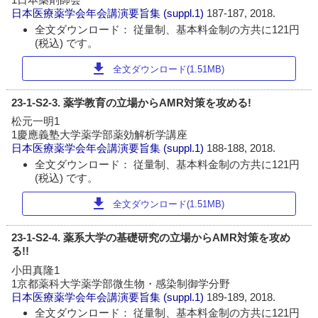
日本医療薬学会年会講演要旨集
(suppl.1)
187-187, 2018.
全文ダウンロード： 従量制、基本料金制の方共に121円
(税込) です。
download
全文ダウンロード(1.51MB)
23-1-S2-3. 薬学教育の立場からAMR対策を攻める!
松元一明1
1慶應義塾大学薬学部薬効解析学講座
日本医療薬学会年会講演要旨集
(suppl.1)
188-188, 2018.
全文ダウンロード： 従量制、基本料金制の方共に121円
(税込) です。
download
全文ダウンロード(1.51MB)
23-1-S2-4. 薬系大学の基礎研究の立場からAMR対策を攻め
る!!
小田真隆1
1京都薬科大学薬学部微生物・感染制御学分野
日本医療薬学会年会講演要旨集
(suppl.1)
189-189, 2018.
全文ダウンロード： 従量制、基本料金制の方共に121円