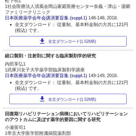
松下明1
1社会医療法人清風会岡山家庭医療センター奈義・津山・湯郷
ファミリークリニック
日本医療薬学会年会講演要旨集
(suppl.1)
148-148, 2018.
全文ダウンロード： 従量制、基本料金制の方共に121円
(税込) です。
download
全文ダウンロード(1.52MB)
経口製剤・注射剤に関する臨床製剤学的研究
内田享弘1
1武庫川女子大学薬学部臨床製剤学講座
日本医療薬学会年会講演要旨集
(suppl.1)
149-149, 2018.
全文ダウンロード： 従量制、基本料金制の方共に121円
(税込) です。
download
全文ダウンロード(1.52MB)
回復期リハビリテーション病棟においてリハビリテーション
のアウトカムに及ぼす薬学的要因に関する研究
小瀬英司1
1帝京大学医学部附属病院薬剤部