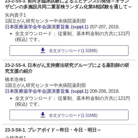
23-2-S5-3. 前向き臨床試験によるエビデンスの発信～オラン
ザピンの多施設共同二重盲検ランダム化第II相試験を通して～
矢内貴子1
1国立がん研究センター中央病院薬剤部
日本医療薬学会年会講演要旨集
(suppl.1)
207-207, 2018.
全文ダウンロード： 従量制、基本料金制の方共に121円
(税込) です。
download
全文ダウンロード(1.52MB)
23-2-S5-4. 日本がん支持療法研究グループによる薬剤師の研
究支援の紹介
橋本浩伸1
1国立がん研究センター中央病院薬剤部
日本医療薬学会年会講演要旨集
(suppl.1)
208-208, 2018.
全文ダウンロード： 従量制、基本料金制の方共に121円
(税込) です。
download
全文ダウンロード(1.51MB)
23-3-S6-1. プレアボイド～昨日・今日・明日～
小林道也1