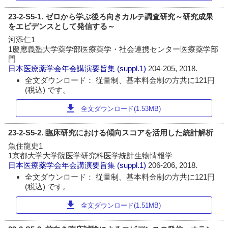
23-2-S5-1. ゼロから学ぶ後ろ向きカルテ調査研究～研究成果
をエビデンスとして発信する～
河添仁1
1慶應義塾大学薬学部医療薬学・社会連携センター医療薬学部
門
日本医療薬学会年会講演要旨集
(suppl.1)
204-205, 2018.
全文ダウンロード： 従量制、基本料金制の方共に121円
(税込) です。
download
全文ダウンロード(1.53MB)
23-2-S5-2. 臨床研究における傾向スコアを活用した統計解析
魚住龍史1
1京都大学大学院医学研究科医学統計生物情報学
日本医療薬学会年会講演要旨集
(suppl.1)
206-206, 2018.
全文ダウンロード： 従量制、基本料金制の方共に121円
(税込) です。
download
全文ダウンロード(1.51MB)