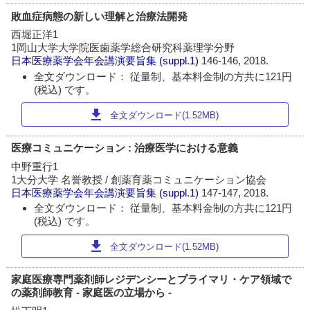
敗血症病態の新しい理解と治療法開発
西堀正洋1
1岡山大学大学院医歯薬学総合研究科薬理学分野
日本医療薬学会年会講演要旨集
(suppl.1)
146-146, 2018.
全文ダウンロード： 従量制、基本料金制の方共に121円
(税込) です。
download
全文ダウンロード(1.52MB)
医療コミュニケーション : 治療医学における意義
中野重行1
1大分大学 名誉教授 / 創薬育薬コミュニケーション協会
日本医療薬学会年会講演要旨集
(suppl.1)
147-147, 2018.
全文ダウンロード： 従量制、基本料金制の方共に121円
(税込) です。
download
全文ダウンロード(1.52MB)
家庭医療専門薬剤師レジデンシーとプライマリ・ケア領域で
の薬剤師教育 - 家庭医の立場から -