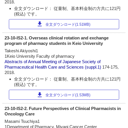
2018.
全文ダウンロード： 従量制、基本料金制の方共に121円
(税込) です。
download
全文ダウンロード(1.51MB)
23-10-IS2-1. Overseas clinical rotation and exchange
program of pharmacy students in Keio University
Takeshi Akiyoshi1
1Keio University Faculty of pharmacy
Abstracts of Annual Meeting of Japanese Society of
Pharmaceutical Health Care and Sciences
(suppl.1)
174-175,
2018.
全文ダウンロード： 従量制、基本料金制の方共に121円
(税込) です。
download
全文ダウンロード(1.53MB)
23-10-IS2-2. Future Perspectives of Clinical Pharmacists in
Oncology Care
Masami Tsuchiya1
1Department of Pharmacy, Miyagi Cancer Center