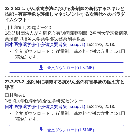
23-2-S3-1. がん薬物療法における薬剤師の新化するスキルと
技能～有害事象を評価しマネジメントする次時代へのパラダ
イムシフト～
川上和宜1, 松尾宏一2,3
1公益財団法人がん研究会有明病院薬剤部, 2福岡大学筑紫病院
薬剤部, 3福岡大学薬学部実務薬剤学教室
日本医療薬学会年会講演要旨集
(suppl.1)
192-192, 2018.
全文ダウンロード： 従量制、基本料金制の方共に121円
(税込) です。
download
全文ダウンロード(1.52MB)
23-2-S3-2. 薬剤師に期待する抗がん薬の有害事象の捉え方と
評価
田村和夫1
1福岡大学医学部総合医学研究センター
日本医療薬学会年会講演要旨集
(suppl.1)
193-193, 2018.
全文ダウンロード： 従量制、基本料金制の方共に121円
(税込) です。
download
全文ダウンロード(1.51MB)