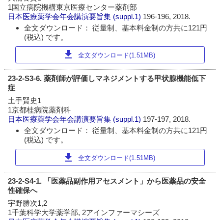
1国立病院機構東京医療センター薬剤部
日本医療薬学会年会講演要旨集
(suppl.1)
196-196, 2018.
全文ダウンロード： 従量制、基本料金制の方共に121円
(税込) です。
download
全文ダウンロード(1.51MB)
23-2-S3-6. 薬剤師が評価しマネジメントする甲状腺機能低下
症
土手賢史1
1京都桂病院薬剤科
日本医療薬学会年会講演要旨集
(suppl.1)
197-197, 2018.
全文ダウンロード： 従量制、基本料金制の方共に121円
(税込) です。
download
全文ダウンロード(1.51MB)
23-2-S4-1. 「医薬品副作用アセスメント」から医薬品の安全
性確保へ
宇野勝次1,2
1千葉科学大学薬学部, 2アインファーマシーズ