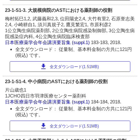
23-1-S1-3. 大規模病院のASTにおける薬剤師の役割
梅村拓巳1,2, 武藤義和2,3, 位田陽史2,4, 大竹有里2, 石原誉志美
2,4, 小崎耕自1, 須川真規子2, 鷹見繁宏1, 市原利彦2
1公立陶生病院薬剤部, 2公立陶生病院感染制御部, 3公立陶生病
院感染症内科, 4公立陶生病院臨床検査部
日本医療薬学会年会講演要旨集
(suppl.1)
183-183, 2018.
全文ダウンロード： 従量制、基本料金制の方共に121円
(税込) です。
download
全文ダウンロード(1.51MB)
23-1-S1-4. 中小病院のASTにおける薬剤師の役割
片山歳也1
1JCHO四日市羽津医療センター薬剤科
日本医療薬学会年会講演要旨集
(suppl.1)
184-184, 2018.
全文ダウンロード： 従量制、基本料金制の方共に121円
(税込) です。
download
全文ダウンロード(1.51MB)