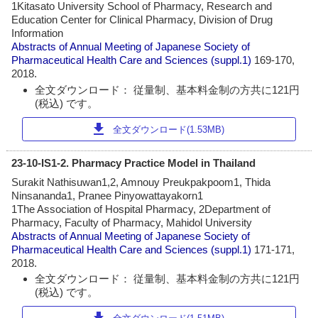
1Kitasato University School of Pharmacy, Research and
Education Center for Clinical Pharmacy, Division of Drug
Information
Abstracts of Annual Meeting of Japanese Society of
Pharmaceutical Health Care and Sciences
(suppl.1)
169-170,
2018.
全文ダウンロード： 従量制、基本料金制の方共に121円
(税込) です。
download
全文ダウンロード(1.53MB)
23-10-IS1-2. Pharmacy Practice Model in Thailand
Surakit Nathisuwan1,2, Amnouy Preukpakpoom1, Thida
Ninsananda1, Pranee Pinyowattayakorn1
1The Association of Hospital Pharmacy, 2Department of
Pharmacy, Faculty of Pharmacy, Mahidol University
Abstracts of Annual Meeting of Japanese Society of
Pharmaceutical Health Care and Sciences
(suppl.1)
171-171,
2018.
全文ダウンロード： 従量制、基本料金制の方共に121円
(税込) です。