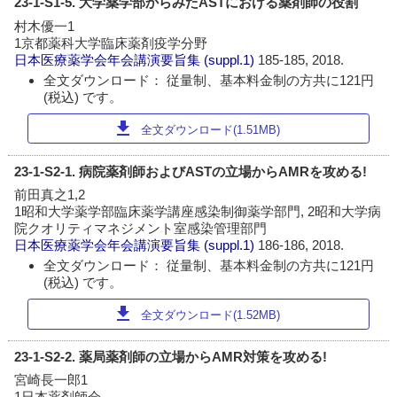
23-1-S1-5. 大学薬学部からみたASTにおける薬剤師の役割
村木優一1
1京都薬科大学臨床薬剤疫学分野
日本医療薬学会年会講演要旨集
(suppl.1)
185-185, 2018.
全文ダウンロード： 従量制、基本料金制の方共に121円
(税込) です。
download
全文ダウンロード(1.51MB)
23-1-S2-1. 病院薬剤師およびASTの立場からAMRを攻める!
前田真之1,2
1昭和大学薬学部臨床薬学講座感染制御薬学部門, 2昭和大学病
院クオリティマネジメント室感染管理部門
日本医療薬学会年会講演要旨集
(suppl.1)
186-186, 2018.
全文ダウンロード： 従量制、基本料金制の方共に121円
(税込) です。
download
全文ダウンロード(1.52MB)
23-1-S2-2. 薬局薬剤師の立場からAMR対策を攻める!
宮崎長一郎1
1日本薬剤師会