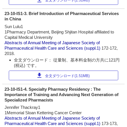
download
全文ダウンロード(1.51MB)
23-10-IS1-3. Brief Introduction of Pharmaceutical Services
in China
Sun Lulu1
1Pharmacy Department, Beijing Shjitan Hospital affiliated to
Capital Medical University
Abstracts of Annual Meeting of Japanese Society of
Pharmaceutical Health Care and Sciences
(suppl.1)
172-172,
2018.
全文ダウンロード： 従量制、基本料金制の方共に121円
(税込) です。
download
全文ダウンロード(1.51MB)
23-10-IS1-4. Specialty Pharmacy Residency : The
Importance of Training and Advancing Next Generation of
Specialized Pharmacists
Jennifer Thackray1
1Memorial Sloan Kettering Cancer Center
Abstracts of Annual Meeting of Japanese Society of
Pharmaceutical Health Care and Sciences
(suppl.1)
173-173,