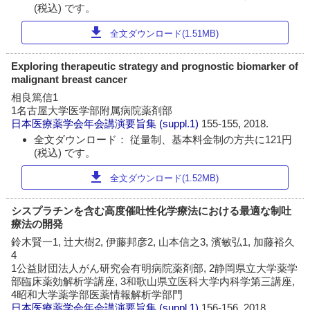
(税込) です。
download
全文ダウンロード(1.51MB)
Exploring therapeutic strategy and prognostic biomarker of
malignant breast cancer
相良篤信1
1名古屋大学医学部附属病院薬剤部
日本医療薬学会年会講演要旨集
(suppl.1)
155-155, 2018.
全文ダウンロード： 従量制、基本料金制の方共に121円
(税込) です。
download
全文ダウンロード(1.52MB)
シスプラチンを含む高度催吐性化学療法における最適な制吐
療法の開発
鈴木賢一1, 辻大樹2, 伊藤邦彦2, 山本信之3, 濱敏弘1, 加藤裕久
4
1公益財団法人がん研究会有明病院薬剤部, 2静岡県立大学薬学
部臨床薬効解析学講座, 3和歌山県立医科大学内科学第三講座,
4昭和大学薬学部医薬情報解析学部門
日本医療薬学会年会講演要旨集
(suppl.1)
156-156, 2018.