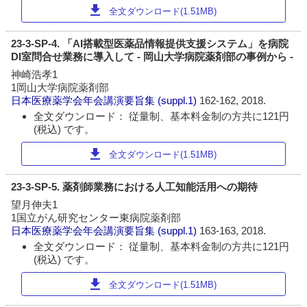
download
全文ダウンロード(1.51MB)
23-3-SP-4. 「AI搭載型医薬品情報提供支援システム」を病院
DI室問合せ業務に導入して - 岡山大学病院薬剤部の事例から -
神崎浩孝1
1岡山大学病院薬剤部
日本医療薬学会年会講演要旨集
(suppl.1)
162-162, 2018.
全文ダウンロード： 従量制、基本料金制の方共に121円
(税込) です。
download
全文ダウンロード(1.51MB)
23-3-SP-5. 薬剤師業務における人工知能活用への期待
望月伸夫1
1国立がん研究センター東病院薬剤部
日本医療薬学会年会講演要旨集
(suppl.1)
163-163, 2018.
全文ダウンロード： 従量制、基本料金制の方共に121円
(税込) です。
download
全文ダウンロード(1.51MB)