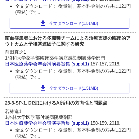
全文ダウンロード： 従量制、基本料金制の方共に121円
(税込) です。
download
全文ダウンロード(1.51MB)
菌血症患者における多職種チームによる治療支援の臨床的ア
ウトカムと予後関連因子に関する研究
前田真之1
1昭和大学薬学部臨床薬学講座感染制御薬学部門
日本医療薬学会年会講演要旨集
(suppl.1)
157-157, 2018.
全文ダウンロード： 従量制、基本料金制の方共に121円
(税込) です。
download
全文ダウンロード(1.51MB)
23-3-SP-1. DI室におけるAI活用の方向性と問題点
若林進1
1杏林大学医学部付属病院薬剤部
日本医療薬学会年会講演要旨集
(suppl.1)
158-159, 2018.
全文ダウンロード： 従量制、基本料金制の方共に121円
(税込) です。