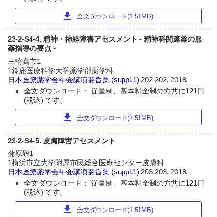
download
全文ダウンロード(1.51MB)
23-2-S4-4. 精神・神経障害アセスメント - 精神科関連薬の服
薬指導の要点 -
三輪高市1
1鈴鹿医療科学大学薬学部薬学科
日本医療薬学会年会講演要旨集
(suppl.1)
202-202, 2018.
全文ダウンロード： 従量制、基本料金制の方共に121円
(税込) です。
download
全文ダウンロード(1.51MB)
23-2-S4-5. 皮膚障害アセスメント
蒲原毅1
1横浜市立大学附属市民総合医療センター皮膚科
日本医療薬学会年会講演要旨集
(suppl.1)
203-203, 2018.
全文ダウンロード： 従量制、基本料金制の方共に121円
(税込) です。
download
全文ダウンロード(1.51MB)