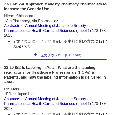
23-10-IS2-4. Approach Made by Pharmacy Pharmacists to
Increase the Generic Use
Hiromi Shinohara1
1Ain Pharmacy, Ain Pharmaciez Inc.
Abstracts of Annual Meeting of Japanese Society of
Pharmaceutical Health Care and Sciences
(suppl.1)
178-178,
2018.
全文ダウンロード： 従量制、基本料金制の方共に121円
(税込) です。
download
全文ダウンロード(1.51MB)
23-10-IS2-5. Labeling in Asia : What are the labeling
regulations for Healthcare Professionals (HCPs) &
Patients, and how the labeling information is delivered in
Asia?
Rie Matsui1
1Pfizer Japan Inc
Abstracts of Annual Meeting of Japanese Society of
Pharmaceutical Health Care and Sciences
(suppl.1)
179-179,
2018.
全文ダウンロード： 従量制、基本料金制の方共に121円