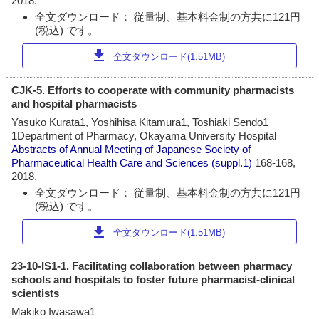
2018.
全文ダウンロード： 従量制、基本料金制の方共に121円
(税込) です。
download
全文ダウンロード(1.51MB)
CJK-5. Efforts to cooperate with community pharmacists
and hospital pharmacists
Yasuko Kurata1, Yoshihisa Kitamura1, Toshiaki Sendo1
1Department of Pharmacy, Okayama University Hospital
Abstracts of Annual Meeting of Japanese Society of
Pharmaceutical Health Care and Sciences
(suppl.1)
168-168,
2018.
全文ダウンロード： 従量制、基本料金制の方共に121円
(税込) です。
download
全文ダウンロード(1.51MB)
23-10-IS1-1. Facilitating collaboration between pharmacy
schools and hospitals to foster future pharmacist-clinical
scientists
Makiko Iwasawa1