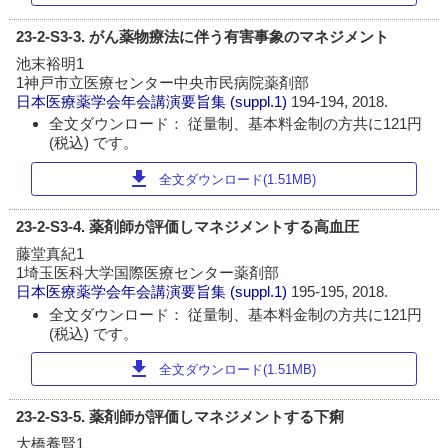
23-2-S3-3. がん薬物療法に伴う有害事象のマネジメント
池末裕明1
1神戸市立医療センター中央市民病院薬剤部
日本医療薬学会年会講演要旨集
(suppl.1)
194-194, 2018.
全文ダウンロード： 従量制、基本料金制の方共に121円
(税込) です。
download
全文ダウンロード(1.51MB)
23-2-S3-4. 薬剤師が評価しマネジメントする高血圧
藤堂真紀1
1埼玉医科大学国際医療センター薬剤部
日本医療薬学会年会講演要旨集
(suppl.1)
195-195, 2018.
全文ダウンロード： 従量制、基本料金制の方共に121円
(税込) です。
download
全文ダウンロード(1.51MB)
23-2-S3-5. 薬剤師が評価しマネジメントする下痢
大橋養賢1