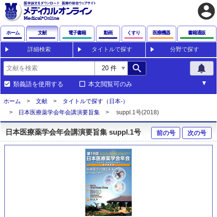
account_circle
ホーム
文献
電子書籍
動画
くすり
医療機器
書籍通販
詳細検索
タイトルで探す
分野で探す
search
notifications
類義語を使用する
本文閲覧可のみ
ホーム
文献
タイトルで探す（日本-）
日本医療薬学会年会講演要旨集
suppl.1号(2018)
日本医療薬学会年会講演要旨集 suppl.1号
前の号
次の号