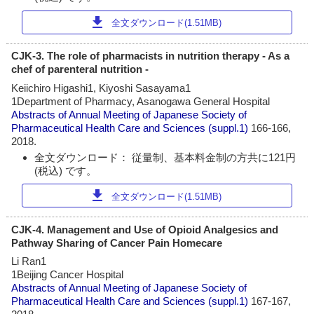
download
全文ダウンロード(1.51MB)
CJK-3. The role of pharmacists in nutrition therapy - As a
chef of parenteral nutrition -
Keiichiro Higashi1, Kiyoshi Sasayama1
1Department of Pharmacy, Asanogawa General Hospital
Abstracts of Annual Meeting of Japanese Society of
Pharmaceutical Health Care and Sciences
(suppl.1)
166-166,
2018.
全文ダウンロード： 従量制、基本料金制の方共に121円
(税込) です。
download
全文ダウンロード(1.51MB)
CJK-4. Management and Use of Opioid Analgesics and
Pathway Sharing of Cancer Pain Homecare
Li Ran1
1Beijing Cancer Hospital
Abstracts of Annual Meeting of Japanese Society of
Pharmaceutical Health Care and Sciences
(suppl.1)
167-167,