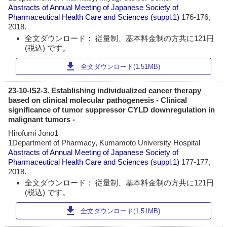
Abstracts of Annual Meeting of Japanese Society of
Pharmaceutical Health Care and Sciences
(suppl.1)
176-176,
2018.
全文ダウンロード： 従量制、基本料金制の方共に121円
(税込) です。
download
全文ダウンロード(1.51MB)
23-10-IS2-3. Establishing individualized cancer therapy
based on clinical molecular pathogenesis - Clinical
significance of tumor suppressor CYLD downregulation in
malignant tumors -
Hirofumi Jono1
1Department of Pharmacy, Kumamoto University Hospital
Abstracts of Annual Meeting of Japanese Society of
Pharmaceutical Health Care and Sciences
(suppl.1)
177-177,
2018.
全文ダウンロード： 従量制、基本料金制の方共に121円
(税込) です。
download
全文ダウンロード(1.51MB)