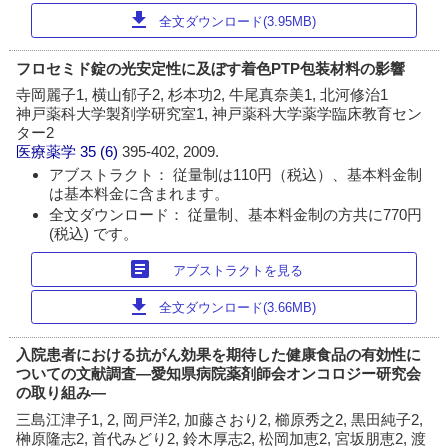
download
全文ダウンロード(3.95MB)
フロセミド錠の光安定性に及ぼす着色PTP包装材料の影響
寺岡麗子1, 横山郁子2, 杉本功2, 牛尾真奈美1, 北河修治1
神戸薬科大学製剤学研究室1, 神戸薬科大学薬学臨床教育セン
ター2
医療薬学
35 (6)
395-402, 2009.
アブストラクト： 従量制は110円（税込）、基本料金制
は基本料金に含まれます。
全文ダウンロード： 従量制、基本料金制の方共に770円
(税込) です。
article
アブストラクトを見る
download
全文ダウンロード(3.66MB)
入院患者における抗がん効果を期待した健康食品の有効性に
ついての文献調査―愛知県病院薬剤師会オンコロジー研究会
の取り組み―
三島江津子1, 2, 岡戸洋2, 加藤さおり2, 櫛原秀之2, 黒田純子2,
榊原隆志2, 首代みどり2, 鈴木厚志2, 松岡加恵2, 宮坂朋恵2, 渡