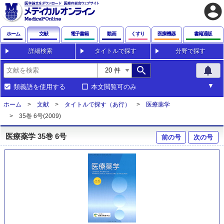
account_circle
ホーム
文献
電子書籍
動画
くすり
医療機器
書籍通販
詳細検索
タイトルで探す
分野で探す
search
notifications
類義語を使用する
本文閲覧可のみ
ホーム
文献
タイトルで探す（あ行）
医療薬学
35巻 6号(2009)
医療薬学 35巻 6号
前の号
次の号