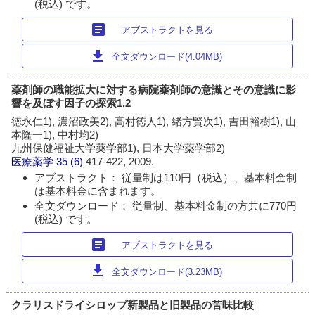
(税込) です。
article
アブストラクトを見る
download
全文ダウンロード(4.04MB)
薬剤師の職能拡大に対する病院薬剤師の意識とその意識に影
響を及ぼす因子の探索1,2
徳永仁1), 濃沼政美2), 高村徳人1), 緒方賢次1), 吉田裕樹1), 山
本隆一1), 中村均2)
九州保健福祉大学薬学部1), 日本大学薬学部2)
医療薬学
35 (6)
417-422, 2009.
アブストラクト： 従量制は110円（税込）、基本料金制
は基本料金に含まれます。
全文ダウンロード： 従量制、基本料金制の方共に770円
(税込) です。
article
アブストラクトを見る
download
全文ダウンロード(3.23MB)
クラリスドライシロップ新製品と旧製品の苦味比較