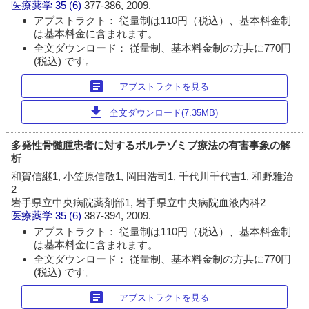
医療薬学
35 (6)
377-386, 2009.
アブストラクト： 従量制は110円（税込）、基本料金制
は基本料金に含まれます。
全文ダウンロード： 従量制、基本料金制の方共に770円
(税込) です。
article
アブストラクトを見る
download
全文ダウンロード(7.35MB)
多発性骨髄腫患者に対するボルテゾミブ療法の有害事象の解
析
和賀信継1, 小笠原信敬1, 岡田浩司1, 千代川千代吉1, 和野雅治
2
岩手県立中央病院薬剤部1, 岩手県立中央病院血液内科2
医療薬学
35 (6)
387-394, 2009.
アブストラクト： 従量制は110円（税込）、基本料金制
は基本料金に含まれます。
全文ダウンロード： 従量制、基本料金制の方共に770円
(税込) です。
article
アブストラクトを見る