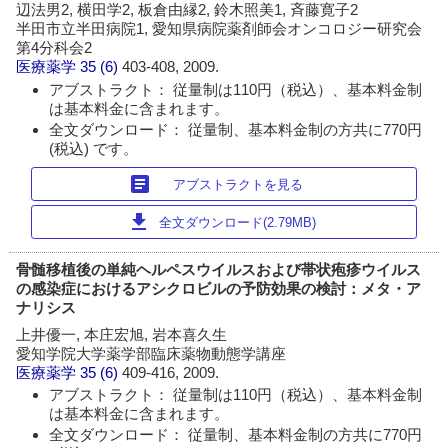
辺法男2, 横田学2, 板倉由縁2, 鈴木照美1, 斉藤寛子2
半田市立半田病院1, 愛知県病院薬剤師会オンコロジー研究会
第4分科会2
医療薬学
35 (6)
403-408, 2009.
アブストラクト： 従量制は110円（税込）、基本料金制
は基本料金に含まれます。
全文ダウンロード： 従量制、基本料金制の方共に770円
(税込) です。
article
アブストラクトを見る
download
全文ダウンロード(2.79MB)
骨髄移植後の単純ヘルペスウイルスおよび帯状疱疹ウイルス
の感染症におけるアシクロビルの予防効果の検討：メタ・ア
ナリシス
上井優一, 本庄宏旭, 岩本喜久生
愛知学院大学薬学部臨床薬物動態学講座
医療薬学
35 (6)
409-416, 2009.
アブストラクト： 従量制は110円（税込）、基本料金制
は基本料金に含まれます。
全文ダウンロード： 従量制、基本料金制の方共に770円