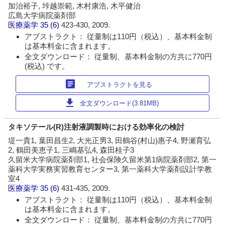
加治裕子, 垰越崇範, 木村康浩, 木平健治
広島大学病院薬剤部
医療薬学
35 (6)
423-430, 2009.
アブストラクト： 従量制は110円（税込）、基本料金制
は基本料金に含まれます。
全文ダウンロード： 従量制、基本料金制の方共に770円
(税込) です。
article
アブストラクトを見る
download
全文ダウンロード(3.81MB)
タキソテール(R)注射液調製時における効率化の検討
堤一貴1, 葉田昌生2, 大光正男3, 田鶴谷(村山)惠子4, 野瀬育弘
2, 鶴田美恵子1, 三嶋基弘4, 森田桂子3
久留米大学病院薬剤部1, 社会保険久留米第1病院薬剤部2, 第一
薬科大学実務実習教育センター3, 第一薬科大学薬剤設計学教
室4
医療薬学
35 (6)
431-435, 2009.
アブストラクト： 従量制は110円（税込）、基本料金制
は基本料金に含まれます。
全文ダウンロード： 従量制、基本料金制の方共に770円