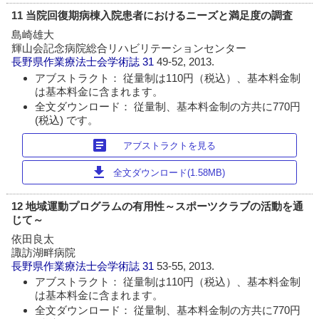
11 当院回復期病棟入院患者におけるニーズと満足度の調査
島崎雄大
輝山会記念病院総合リハビリテーションセンター
長野県作業療法士会学術誌
31
49-52, 2013.
アブストラクト： 従量制は110円（税込）、基本料金制
は基本料金に含まれます。
全文ダウンロード： 従量制、基本料金制の方共に770円
(税込) です。
article
アブストラクトを見る
download
全文ダウンロード(1.58MB)
12 地域運動プログラムの有用性～スポーツクラブの活動を通
じて～
依田良太
諏訪湖畔病院
長野県作業療法士会学術誌
31
53-55, 2013.
アブストラクト： 従量制は110円（税込）、基本料金制
は基本料金に含まれます。
全文ダウンロード： 従量制、基本料金制の方共に770円