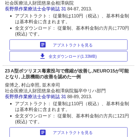
社会医療法人財団慈泉会相澤病院
長野県作業療法士会学術誌
31
84-87, 2013.
アブストラクト： 従量制は110円（税込）、基本料金制
は基本料金に含まれます。
全文ダウンロード： 従量制、基本料金制の方共に770円
(税込) です。
article
アブストラクトを見る
download
全文ダウンロード(1.33MB)
23 A型ボツリヌス毒素投与で痙縮が改善し,NEURO15が可能
となり, 上肢機能の改善を認めた一例
柴博之, 村山幸照, 並木幸司
社会医療法人財団慈泉会相澤病院脳卒中リハ部門
長野県作業療法士会学術誌
31
88-89, 2013.
アブストラクト： 従量制は110円（税込）、基本料金制
は基本料金に含まれます。
全文ダウンロード： 従量制、基本料金制の方共に121円
(税込) です。
article
アブストラクトを見る