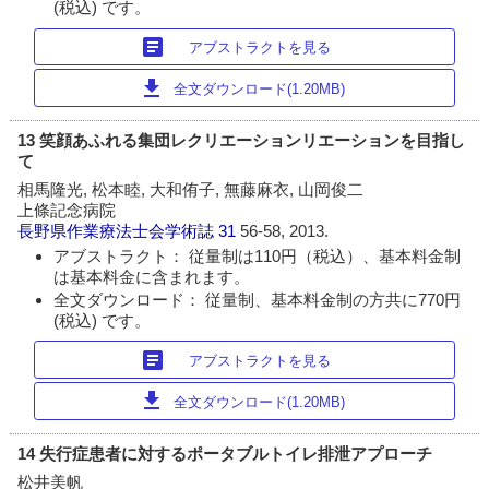
(税込) です。
article
アブストラクトを見る
download
全文ダウンロード(1.20MB)
13 笑顔あふれる集団レクリエーションリエーションを目指し
て
相馬隆光, 松本睦, 大和侑子, 無藤麻衣, 山岡俊二
上條記念病院
長野県作業療法士会学術誌
31
56-58, 2013.
アブストラクト： 従量制は110円（税込）、基本料金制
は基本料金に含まれます。
全文ダウンロード： 従量制、基本料金制の方共に770円
(税込) です。
article
アブストラクトを見る
download
全文ダウンロード(1.20MB)
14 失行症患者に対するポータブルトイレ排泄アプローチ
松井美帆