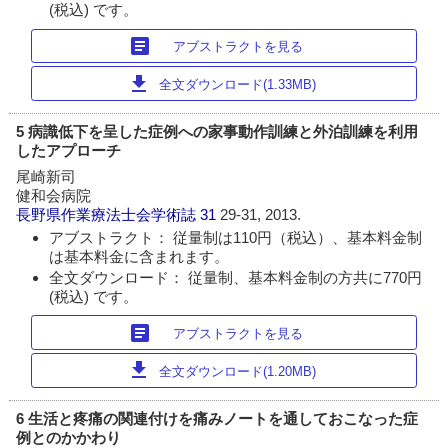
(税込) です。
article
アブストラクトを見る
download
全文ダウンロード(1.33MB)
5 病識低下を呈した症例への家事動作訓練と外泊訓練を利用
したアプローチ
尾崎新司
健和会病院
長野県作業療法士会学術誌
31
29-31, 2013.
アブストラクト： 従量制は110円（税込）、基本料金制
は基本料金に含まれます。
全文ダウンロード： 従量制、基本料金制の方共に770円
(税込) です。
article
アブストラクトを見る
download
全文ダウンロード(1.20MB)
6 生活と疼痛の関連付けを痛みノートを通しておこなった症
例とのかかわり