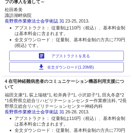
プの導入を通して～
松田希美
諏訪湖畔病院
長野県作業療法士会学術誌
31
23-25, 2013.
アブストラクト： 従量制は110円（税込）、基本料金制
は基本料金に含まれます。
全文ダウンロード： 従量制、基本料金制の方共に770円
(税込) です。
article
アブストラクトを見る
download
全文ダウンロード(1.20MB)
4 在宅神経難病患者のコミュニケーション機器利用支援につ
いて
福田文康*1, 荻上瑞穂*1, 松井典子*1, 小沢節子*1, 田丸冬彦*2
*1長野県立総合リハビリテーションセンター作業療法科, *2長
野県立総合リハビリテーションセンター神経内科
長野県作業療法士会学術誌
31
26-28, 2013.
アブストラクト： 従量制は110円（税込）、基本料金制
は基本料金に含まれます。
全文ダウンロード： 従量制、基本料金制の方共に770円