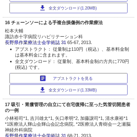
download
全文ダウンロード(1.20MB)
16 チェーンソーによる手複合損傷例の作業療法
松本大輔
諏訪赤十字病院リハビリテーション科
長野県作業療法士会学術誌
31
65-67, 2013.
アブストラクト： 従量制は110円（税込）、基本料金制
は基本料金に含まれます。
全文ダウンロード： 従量制、基本料金制の方共に770円
(税込) です。
article
アブストラクトを見る
download
全文ダウンロード(1.33MB)
17 吸引・胃瘻管理の自立にて在宅復帰に至った気管切開患者
の一例
小林裕司*1, 吉川雄太*1, 矢口孝明*2, 加藤譲司*1, 清水康裕*1
*1医療法人輝山会輝山会記念病院, *2医療法人青樹会一之瀬脳
神経外科病院
長野県作業療法士会学術誌
31
68-71, 2013.