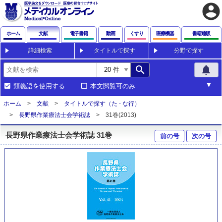
account_circle
ホーム
文献
電子書籍
動画
くすり
医療機器
書籍通販
詳細検索
タイトルで探す
分野で探す
search
notifications
類義語を使用する
本文閲覧可のみ
ホーム
文献
タイトルで探す（た - な行）
長野県作業療法士会学術誌
31巻(2013)
長野県作業療法士会学術誌 31巻
前の号
次の号