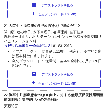
article
アブストラクトを見る
download
全文ダウンロード(1.35MB)
21 入院中・退院後の生活の関わりで学んだこと
関口藍, 追杉幸子, 木下真理子, 柳澤理美, 宮下佳奈
鹿教湯三才山リハビリテーションセンター地域医療部訪問リ
ハビリテーション科
長野県作業療法士会学術誌
31
81-83, 2013.
アブストラクト： 従量制は110円（税込）、基本料金制
は基本料金に含まれます。
全文ダウンロード： 従量制、基本料金制の方共に770円
(税込) です。
article
アブストラクトを見る
download
全文ダウンロード(1.20MB)
22 脳卒中片麻痺患者のQOL向上に対する低頻度反復性経頭蓋
磁気刺激と集中的リハの効果検証
安藤道彦