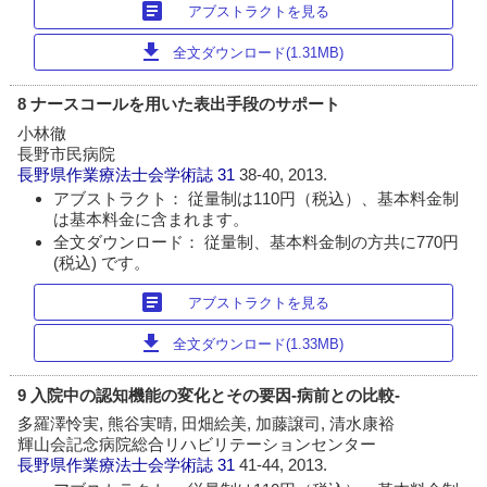
article
アブストラクトを見る
download
全文ダウンロード(1.31MB)
8 ナースコールを用いた表出手段のサポート
小林徹
長野市民病院
長野県作業療法士会学術誌
31
38-40, 2013.
アブストラクト： 従量制は110円（税込）、基本料金制
は基本料金に含まれます。
全文ダウンロード： 従量制、基本料金制の方共に770円
(税込) です。
article
アブストラクトを見る
download
全文ダウンロード(1.33MB)
9 入院中の認知機能の変化とその要因-病前との比較-
多羅澤怜実, 熊谷実晴, 田畑絵美, 加藤譲司, 清水康裕
輝山会記念病院総合リハビリテーションセンター
長野県作業療法士会学術誌
31
41-44, 2013.