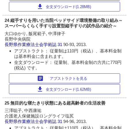
download
全文ダウンロード(1.28MB)
24 縦手すりを用いた当院ベッドサイド環境整備の取り組み～
スーパーらくらく手すり設置型縦手すりの試作品の紹介～
大口ゆかり, 飯尾範子, 中澤律子
長野中央病院
長野県作業療法士会学術誌
31
90-93, 2013.
アブストラクト： 従量制は110円（税込）、基本料金制
は基本料金に含まれます。
全文ダウンロード： 従量制、基本料金制の方共に770円
(税込) です。
article
アブストラクトを見る
download
全文ダウンロード(1.62MB)
25 無目的な寝たきり状態にある超高齢者の生活改善
三澤聡子, 中西康祐
介護老人保健施設ロングライフ塩尻
長野県作業療法士会学術誌
31
94-96, 2013.
アブストラクト： 従量制は110円（税込）、基本料金制