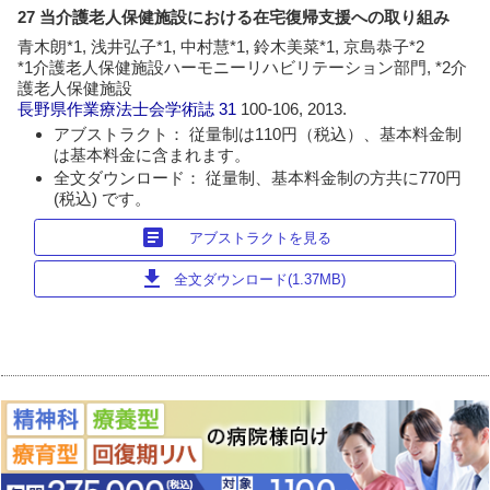
27 当介護老人保健施設における在宅復帰支援への取り組み
青木朗*1, 浅井弘子*1, 中村慧*1, 鈴木美菜*1, 京島恭子*2
*1介護老人保健施設ハーモニーリハビリテーション部門, *2介
護老人保健施設
長野県作業療法士会学術誌
31
100-106, 2013.
アブストラクト： 従量制は110円（税込）、基本料金制
は基本料金に含まれます。
全文ダウンロード： 従量制、基本料金制の方共に770円
(税込) です。
article
アブストラクトを見る
download
全文ダウンロード(1.37MB)