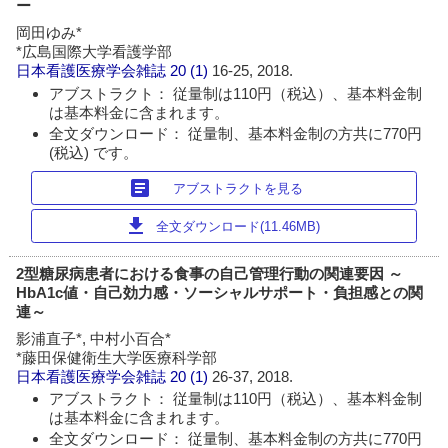
ー
岡田ゆみ*
*広島国際大学看護学部
日本看護医療学会雑誌
20 (1)
16-25, 2018.
アブストラクト： 従量制は110円（税込）、基本料金制
は基本料金に含まれます。
全文ダウンロード： 従量制、基本料金制の方共に770円
(税込) です。
article
アブストラクトを見る
download
全文ダウンロード(11.46MB)
2型糖尿病患者における食事の自己管理行動の関連要因 ～
HbA1c値・自己効力感・ソーシャルサポート・負担感との関
連～
影浦直子*, 中村小百合*
*藤田保健衛生大学医療科学部
日本看護医療学会雑誌
20 (1)
26-37, 2018.
アブストラクト： 従量制は110円（税込）、基本料金制
は基本料金に含まれます。
全文ダウンロード： 従量制、基本料金制の方共に770円