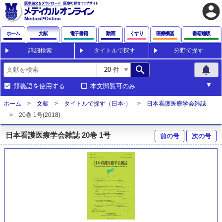
account_circle
ホーム
文献
電子書籍
動画
くすり
医療機器
書籍通販
詳細検索
タイトルで探す
分野で探す
search
notifications
類義語を使用する
本文閲覧可のみ
ホーム
文献
タイトルで探す（日本-）
日本看護医療学会雑誌
20巻 1号(2018)
日本看護医療学会雑誌 20巻 1号
前の号
次の号