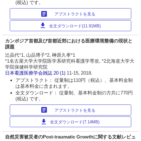
(税込) です。
article
アブストラクトを見る
download
全文ダウンロード(11.91MB)
カンボジア首都及び首都近郊における医療環境整備の現状と
課題
辻晶代*1, 山品博子*2, 榊原久孝*1
*1名古屋大学大学院医学系研究科看護学専攻, *2北海道大学大
学院保健科学研究院
日本看護医療学会雑誌
20 (1)
11-15, 2018.
アブストラクト： 従量制は110円（税込）、基本料金制
は基本料金に含まれます。
全文ダウンロード： 従量制、基本料金制の方共に770円
(税込) です。
article
アブストラクトを見る
download
全文ダウンロード(7.14MB)
自然災害被災者のPost-traumatic Growthに関する文献レビュ