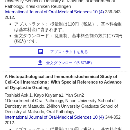
University School of Dentistry at Matsudo, 3Department of
Pathology, Kreiskliniken Reutlingen
International Journal of Oral-Medical Sciences
10 (4)
336-343,
2012.
アブストラクト： 従量制は110円（税込）、基本料金制
は基本料金に含まれます。
全文ダウンロード： 従量制、基本料金制の方共に770円
(税込) です。
article
アブストラクトを見る
download
全文ダウンロード(6.67MB)
A Histopathological and Immunohistochemical Study of
Cell-Cell Interactions : With Special Reference to Advance
of Dysplastic Grading
Toshiaki Aoki1, Kayo Kuyama1, Yan Sun2
1Department of Oral Pathology, Nihon University School of
Dentistry at Matsudo, 2Nihon University Graduate School of
Dentistry at Matsudo, Oral Pathology
International Journal of Oral-Medical Sciences
10 (4)
344-352,
2012.
アブストラクト： 従量制は110円（税込）、基本料金制