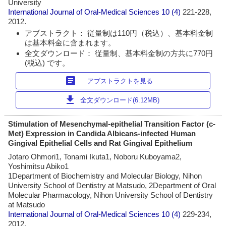
University
International Journal of Oral-Medical Sciences
10 (4)
221-228,
2012.
アブストラクト： 従量制は110円（税込）、基本料金制
は基本料金に含まれます。
全文ダウンロード： 従量制、基本料金制の方共に770円
(税込) です。
article
アブストラクトを見る
download
全文ダウンロード(6.12MB)
Stimulation of Mesenchymal-epithelial Transition Factor (c-
Met) Expression in Candida Albicans-infected Human
Gingival Epithelial Cells and Rat Gingival Epithelium
Jotaro Ohmori1, Tonami Ikuta1, Noboru Kuboyama2,
Yoshimitsu Abiko1
1Department of Biochemistry and Molecular Biology, Nihon
University School of Dentistry at Matsudo, 2Department of Oral
Molecular Pharmacology, Nihon University School of Dentistry
at Matsudo
International Journal of Oral-Medical Sciences
10 (4)
229-234,
2012.