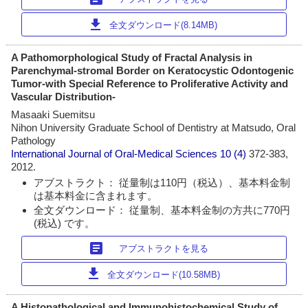
download
全文ダウンロード(8.14MB)
A Pathomorphological Study of Fractal Analysis in
Parenchymal-stromal Border on Keratocystic Odontogenic
Tumor-with Special Reference to Proliferative Activity and
Vascular Distribution-
Masaaki Suemitsu
Nihon University Graduate School of Dentistry at Matsudo, Oral
Pathology
International Journal of Oral-Medical Sciences
10 (4)
372-383,
2012.
アブストラクト： 従量制は110円（税込）、基本料金制
は基本料金に含まれます。
全文ダウンロード： 従量制、基本料金制の方共に770円
(税込) です。
article
アブストラクトを見る
download
全文ダウンロード(10.58MB)
A Histopathological and Immunohistochemical Study of