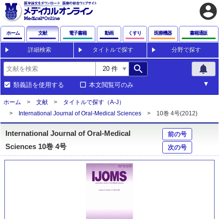
account_circle
ホーム
文献
電子書籍
動画
くすり
医療機器
書籍通販
詳細検索
タイトルで探す
分野で探す
search
notifications
類義語を使用する
本文閲覧可のみ
ホーム
文献
タイトルで探す（A-J）
International Journal of Oral-Medical Sciences
10巻 4号(2012)
International Journal of Oral-Medical
前の号
Sciences 10巻 4号
次の号