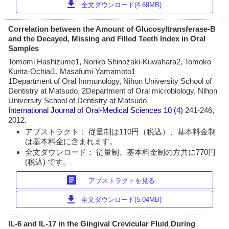
download
全文ダウンロード(4.69MB)
Correlation between the Amount of Glucosyltransferase-B
and the Decayed, Missing and Filled Teeth Index in Oral
Samples
Tomomi Hashizume1, Noriko Shinozaki-Kuwahara2, Tomoko
Kurita-Ochiai1, Masafumi Yamamoto1
1Department of Oral Immunology, Nihon University School of
Dentistry at Matsudo, 2Department of Oral microbiology, Nihon
University School of Dentistry at Matsudo
International Journal of Oral-Medical Sciences
10 (4)
241-246,
2012.
アブストラクト： 従量制は110円（税込）、基本料金制
は基本料金に含まれます。
全文ダウンロード： 従量制、基本料金制の方共に770円
(税込) です。
article
アブストラクトを見る
download
全文ダウンロード(5.04MB)
IL-6 and IL-17 in the Gingival Crevicular Fluid During