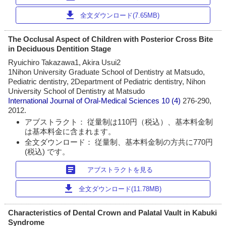
download
全文ダウンロード(7.65MB)
The Occlusal Aspect of Children with Posterior Cross Bite
in Deciduous Dentition Stage
Ryuichiro Takazawa1, Akira Usui2
1Nihon University Graduate School of Dentistry at Matsudo,
Pediatric dentistry, 2Department of Pediatric dentistry, Nihon
University School of Dentistry at Matsudo
International Journal of Oral-Medical Sciences
10 (4)
276-290,
2012.
アブストラクト： 従量制は110円（税込）、基本料金制
は基本料金に含まれます。
全文ダウンロード： 従量制、基本料金制の方共に770円
(税込) です。
article
アブストラクトを見る
download
全文ダウンロード(11.78MB)
Characteristics of Dental Crown and Palatal Vault in Kabuki
Syndrome