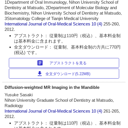
1Department of Oral Immunology, Nihon University School of
Dentistry at Matsudo, 2Department of Molecular Biology and
Biochemistry, Nihon University School of Dentistry at Matsudo,
3Stomatology College of Tianjin Medical University
International Journal of Oral-Medical Sciences
10 (4)
255-260,
2012.
アブストラクト： 従量制は110円（税込）、基本料金制
は基本料金に含まれます。
全文ダウンロード： 従量制、基本料金制の方共に770円
(税込) です。
article
アブストラクトを見る
download
全文ダウンロード(5.22MB)
Diffusion-weighted MR Imaging in the Mandible
Yusuke Sasaki
Nihon University Graduate School of Dentistry at Matsudo,
Radiology
International Journal of Oral-Medical Sciences
10 (4)
261-265,
2012.
アブストラクト： 従量制は110円（税込）、基本料金制