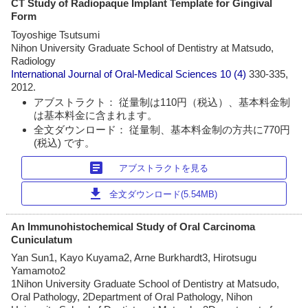
CT Study of Radiopaque Implant Template for Gingival
Form
Toyoshige Tsutsumi
Nihon University Graduate School of Dentistry at Matsudo,
Radiology
International Journal of Oral-Medical Sciences
10 (4)
330-335,
2012.
アブストラクト： 従量制は110円（税込）、基本料金制
は基本料金に含まれます。
全文ダウンロード： 従量制、基本料金制の方共に770円
(税込) です。
article
アブストラクトを見る
download
全文ダウンロード(5.54MB)
An Immunohistochemical Study of Oral Carcinoma
Cuniculatum
Yan Sun1, Kayo Kuyama2, Arne Burkhardt3, Hirotsugu
Yamamoto2
1Nihon University Graduate School of Dentistry at Matsudo,
Oral Pathology, 2Department of Oral Pathology, Nihon