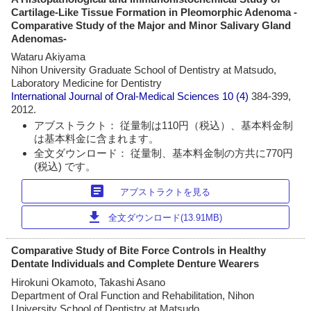
Cartilage-Like Tissue Formation in Pleomorphic Adenoma -
Comparative Study of the Major and Minor Salivary Gland
Adenomas-
Wataru Akiyama
Nihon University Graduate School of Dentistry at Matsudo,
Laboratory Medicine for Dentistry
International Journal of Oral-Medical Sciences
10 (4)
384-399,
2012.
アブストラクト： 従量制は110円（税込）、基本料金制
は基本料金に含まれます。
全文ダウンロード： 従量制、基本料金制の方共に770円
(税込) です。
article
アブストラクトを見る
download
全文ダウンロード(13.91MB)
Comparative Study of Bite Force Controls in Healthy
Dentate Individuals and Complete Denture Wearers
Hirokuni Okamoto, Takashi Asano
Department of Oral Function and Rehabilitation, Nihon
University School of Dentistry at Matsudo