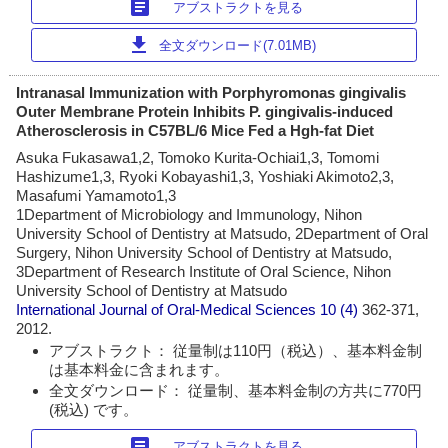
article
アブストラクトを見る
download
全文ダウンロード(7.01MB)
Intranasal Immunization with Porphyromonas gingivalis
Outer Membrane Protein Inhibits P. gingivalis-induced
Atherosclerosis in C57BL/6 Mice Fed a Hgh-fat Diet
Asuka Fukasawa1,2, Tomoko Kurita-Ochiai1,3, Tomomi
Hashizume1,3, Ryoki Kobayashi1,3, Yoshiaki Akimoto2,3,
Masafumi Yamamoto1,3
1Department of Microbiology and Immunology, Nihon
University School of Dentistry at Matsudo, 2Department of Oral
Surgery, Nihon University School of Dentistry at Matsudo,
3Department of Research Institute of Oral Science, Nihon
University School of Dentistry at Matsudo
International Journal of Oral-Medical Sciences
10 (4)
362-371,
2012.
アブストラクト： 従量制は110円（税込）、基本料金制
は基本料金に含まれます。
全文ダウンロード： 従量制、基本料金制の方共に770円
(税込) です。
article
アブストラクトを見る