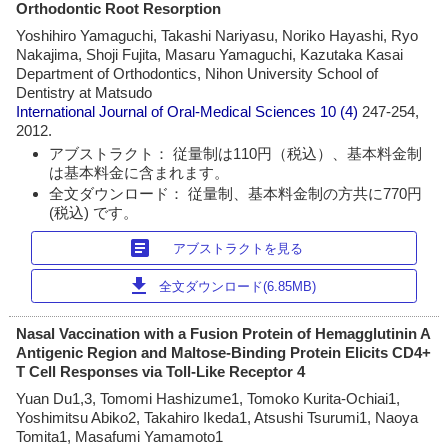
Orthodontic Root Resorption
Yoshihiro Yamaguchi, Takashi Nariyasu, Noriko Hayashi, Ryo
Nakajima, Shoji Fujita, Masaru Yamaguchi, Kazutaka Kasai
Department of Orthodontics, Nihon University School of
Dentistry at Matsudo
International Journal of Oral-Medical Sciences
10 (4)
247-254,
2012.
アブストラクト： 従量制は110円（税込）、基本料金制
は基本料金に含まれます。
全文ダウンロード： 従量制、基本料金制の方共に770円
(税込) です。
article
アブストラクトを見る
download
全文ダウンロード(6.85MB)
Nasal Vaccination with a Fusion Protein of Hemagglutinin A
Antigenic Region and Maltose-Binding Protein Elicits CD4+
T Cell Responses via Toll-Like Receptor 4
Yuan Du1,3, Tomomi Hashizume1, Tomoko Kurita-Ochiai1,
Yoshimitsu Abiko2, Takahiro Ikeda1, Atsushi Tsurumi1, Naoya
Tomita1, Masafumi Yamamoto1