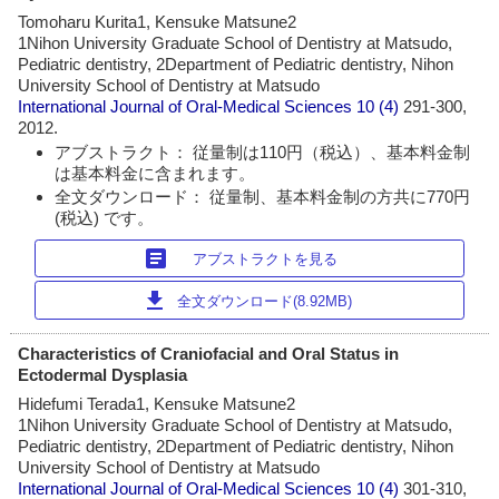
Tomoharu Kurita1, Kensuke Matsune2
1Nihon University Graduate School of Dentistry at Matsudo,
Pediatric dentistry, 2Department of Pediatric dentistry, Nihon
University School of Dentistry at Matsudo
International Journal of Oral-Medical Sciences
10 (4)
291-300,
2012.
アブストラクト： 従量制は110円（税込）、基本料金制
は基本料金に含まれます。
全文ダウンロード： 従量制、基本料金制の方共に770円
(税込) です。
article
アブストラクトを見る
download
全文ダウンロード(8.92MB)
Characteristics of Craniofacial and Oral Status in
Ectodermal Dysplasia
Hidefumi Terada1, Kensuke Matsune2
1Nihon University Graduate School of Dentistry at Matsudo,
Pediatric dentistry, 2Department of Pediatric dentistry, Nihon
University School of Dentistry at Matsudo
International Journal of Oral-Medical Sciences
10 (4)
301-310,