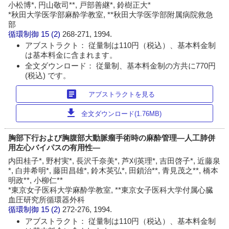
小松博*, 円山敬司**, 戸部善継*, 鈴樹正大*
*秋田大学医学部麻酔学教室, **秋田大学医学部附属病院救急
部
循環制御
15 (2)
268-271, 1994.
アブストラクト： 従量制は110円（税込）、基本料金制
は基本料金に含まれます。
全文ダウンロード： 従量制、基本料金制の方共に770円
(税込) です。
article
アブストラクトを見る
download
全文ダウンロード(1.76MB)
胸部下行および胸腹部大動脈瘤手術時の麻酔管理―人工肺併
用左心バイパスの有用性―
内田桂子*, 野村実*, 長沢千奈美*, 芦刈英理*, 吉田啓子*, 近藤泉
*, 白井希明*, 藤田昌雄*, 鈴木英弘*, 田鎖治**, 青見茂之**, 橋本
明政**, 小柳仁**
*東京女子医科大学麻酔学教室, **東京女子医科大学付属心臓
血圧研究所循環器外科
循環制御
15 (2)
272-276, 1994.
アブストラクト： 従量制は110円（税込）、基本料金制