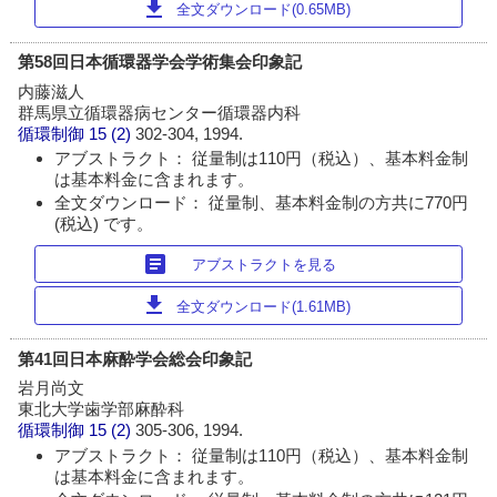
download
全文ダウンロード(0.65MB)
第58回日本循環器学会学術集会印象記
内藤滋人
群馬県立循環器病センター循環器内科
循環制御
15 (2)
302-304, 1994.
アブストラクト： 従量制は110円（税込）、基本料金制
は基本料金に含まれます。
全文ダウンロード： 従量制、基本料金制の方共に770円
(税込) です。
article
アブストラクトを見る
download
全文ダウンロード(1.61MB)
第41回日本麻酔学会総会印象記
岩月尚文
東北大学歯学部麻酔科
循環制御
15 (2)
305-306, 1994.
アブストラクト： 従量制は110円（税込）、基本料金制
は基本料金に含まれます。