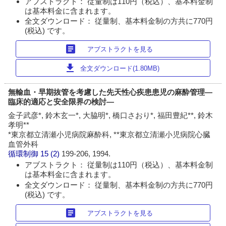
アブストラクト： 従量制は110円（税込）、基本料金制
は基本料金に含まれます。
全文ダウンロード： 従量制、基本料金制の方共に770円
(税込) です。
article
アブストラクトを見る
download
全文ダウンロード(1.80MB)
無輸血・早期抜管を考慮した先天性心疾患患児の麻酔管理―
臨床的適応と安全限界の検討―
金子武彦*, 鈴木玄一*, 大脇明*, 橋口さおり*, 福田豊紀**, 鈴木
孝明**
*東京都立清瀬小児病院麻酔科, **東京都立清瀬小児病院心臓
血管外科
循環制御
15 (2)
199-206, 1994.
アブストラクト： 従量制は110円（税込）、基本料金制
は基本料金に含まれます。
全文ダウンロード： 従量制、基本料金制の方共に770円
(税込) です。
article
アブストラクトを見る