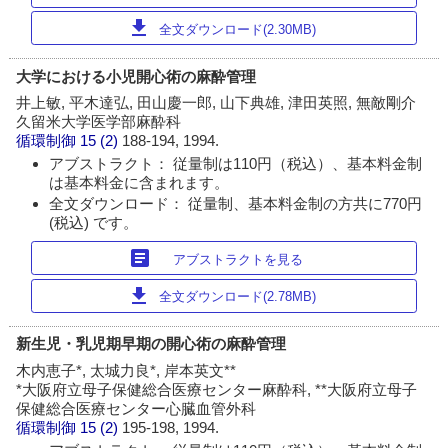
download
全文ダウンロード(2.30MB)
大学における小児開心術の麻酔管理
井上敏, 平木達弘, 田山慶一郎, 山下典雄, 津田英照, 無敵剛介
久留米大学医学部麻酔科
循環制御
15 (2)
188-194, 1994.
アブストラクト： 従量制は110円（税込）、基本料金制
は基本料金に含まれます。
全文ダウンロード： 従量制、基本料金制の方共に770円
(税込) です。
article
アブストラクトを見る
download
全文ダウンロード(2.78MB)
新生児・乳児期早期の開心術の麻酔管理
木内恵子*, 太城力良*, 岸本英文**
*大阪府立母子保健総合医療センター麻酔科, **大阪府立母子
保健総合医療センター心臓血管外科
循環制御
15 (2)
195-198, 1994.