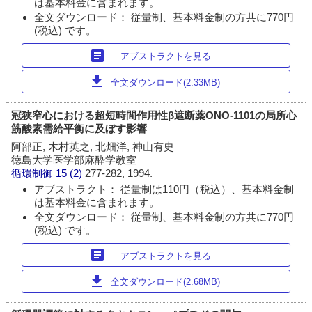
は基本料金に含まれます。
全文ダウンロード： 従量制、基本料金制の方共に770円
(税込) です。
article
アブストラクトを見る
download
全文ダウンロード(2.33MB)
冠狭窄心における超短時間作用性β遮断薬ONO-1101の局所心
筋酸素需給平衡に及ぼす影響
阿部正, 木村英之, 北畑洋, 神山有史
徳島大学医学部麻酔学教室
循環制御
15 (2)
277-282, 1994.
アブストラクト： 従量制は110円（税込）、基本料金制
は基本料金に含まれます。
全文ダウンロード： 従量制、基本料金制の方共に770円
(税込) です。
article
アブストラクトを見る
download
全文ダウンロード(2.68MB)