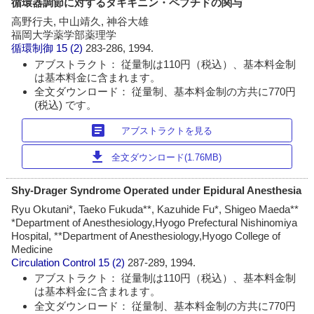
循環器調節に対するタキキニン・ペプチドの関与
高野行夫, 中山靖久, 神谷大雄
福岡大学薬学部薬理学
循環制御
15 (2)
283-286, 1994.
アブストラクト： 従量制は110円（税込）、基本料金制
は基本料金に含まれます。
全文ダウンロード： 従量制、基本料金制の方共に770円
(税込) です。
article
アブストラクトを見る
download
全文ダウンロード(1.76MB)
Shy-Drager Syndrome Operated under Epidural Anesthesia
Ryu Okutani*, Taeko Fukuda**, Kazuhide Fu*, Shigeo Maeda**
*Department of Anesthesiology,Hyogo Prefectural Nishinomiya
Hospital, **Department of Anesthesiology,Hyogo College of
Medicine
Circulation Control
15 (2)
287-289, 1994.
アブストラクト： 従量制は110円（税込）、基本料金制
は基本料金に含まれます。
全文ダウンロード： 従量制、基本料金制の方共に770円