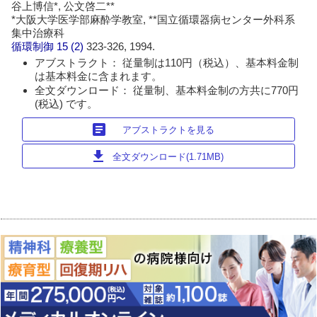
谷上博信*, 公文啓二**
*大阪大学医学部麻酔学教室, **国立循環器病センター外科系
集中治療科
循環制御
15 (2)
323-326, 1994.
アブストラクト： 従量制は110円（税込）、基本料金制
は基本料金に含まれます。
全文ダウンロード： 従量制、基本料金制の方共に770円
(税込) です。
article
アブストラクトを見る
download
全文ダウンロード(1.71MB)