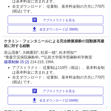
は基本料金に含まれます。
全文ダウンロード： 従量制、基本料金制の方共に770円
(税込) です。
article
アブストラクトを見る
download
全文ダウンロード(2.38MB)
ケタミン・フェンタニールによる完全静脈麻酔の冠動脈再建
術に対する経験
若山茂春*, 大嶋重則*, 杉原一穂*, 松木明知**
*青森労災病院麻酔科, **弘前大学医学部麻酔科学教室
循環制御
15 (2)
214-219, 1994.
アブストラクト： 従量制は110円（税込）、基本料金制
は基本料金に含まれます。
全文ダウンロード： 従量制、基本料金制の方共に770円
(税込) です。
article
アブストラクトを見る
download
全文ダウンロード(2.56MB)