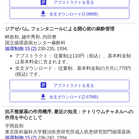
article
アブストラクトを見る
download
全文ダウンロード(3.08MB)
ジアゼパム, フェンタニールによる開心術の麻酔管理
畔政和, 越中秀和, 内田整
国立循環器病センター麻酔科
循環制御
15 (2)
230-235, 1994.
アブストラクト： 従量制は110円（税込）、基本料金制
は基本料金に含まれます。
全文ダウンロード： 従量制、基本料金制の方共に770円
(税込) です。
article
アブストラクトを見る
download
全文ダウンロード(2.67MB)
抗不整脈薬の作用機序, 最近の知見：ナトリウムチャネルへの
作用を中心として
平岡昌和
東京医科歯科大学難治疾患研究所成人疾患研究部門循環器病
循環制御
15 (2)
236-242, 1994.