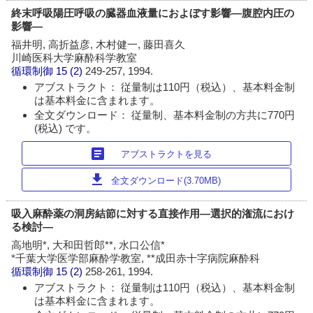
終末呼吸陽圧呼吸の臓器血液量におよぼす影響―腹腔内圧の
影響―
福井明, 高折益彦, 木村健一, 藤田喜久
川崎医科大学麻酔科学教室
循環制御
15 (2)
249-257, 1994.
アブストラクト： 従量制は110円（税込）、基本料金制
は基本料金に含まれます。
全文ダウンロード： 従量制、基本料金制の方共に770円
(税込) です。
article
アブストラクトを見る
download
全文ダウンロード(3.70MB)
吸入麻酔薬の洞房結節に対する直接作用―選択的潅流におけ
る検討―
高地明*, 大和田哲郎**, 水口公信*
*千葉大学医学部麻酔学教室, **成田赤十字病院麻酔科
循環制御
15 (2)
258-261, 1994.
アブストラクト： 従量制は110円（税込）、基本料金制
は基本料金に含まれます。