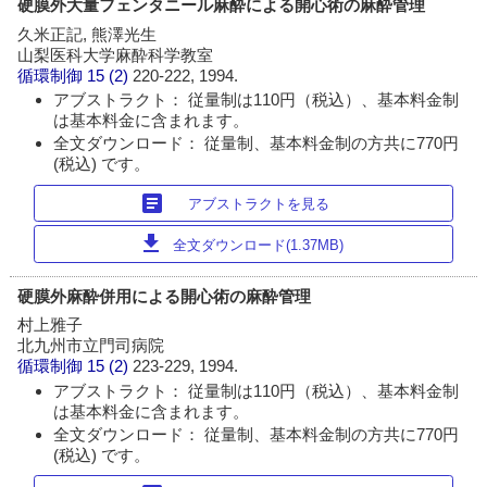
硬膜外大量フェンタニール麻酔による開心術の麻酔管理
久米正記, 熊澤光生
山梨医科大学麻酔科学教室
循環制御
15 (2)
220-222, 1994.
アブストラクト： 従量制は110円（税込）、基本料金制
は基本料金に含まれます。
全文ダウンロード： 従量制、基本料金制の方共に770円
(税込) です。
article
アブストラクトを見る
download
全文ダウンロード(1.37MB)
硬膜外麻酔併用による開心術の麻酔管理
村上雅子
北九州市立門司病院
循環制御
15 (2)
223-229, 1994.
アブストラクト： 従量制は110円（税込）、基本料金制
は基本料金に含まれます。
全文ダウンロード： 従量制、基本料金制の方共に770円
(税込) です。