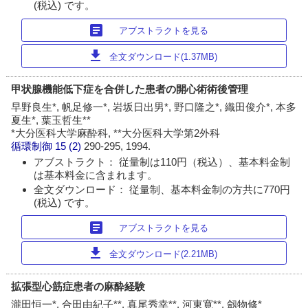
(税込) です。
article
アブストラクトを見る
download
全文ダウンロード(1.37MB)
甲状腺機能低下症を合併した患者の開心術術後管理
早野良生*, 帆足修一*, 岩坂日出男*, 野口隆之*, 織田俊介*, 本多
夏生*, 葉玉哲生**
*大分医科大学麻酔科, **大分医科大学第2外科
循環制御
15 (2)
290-295, 1994.
アブストラクト： 従量制は110円（税込）、基本料金制
は基本料金に含まれます。
全文ダウンロード： 従量制、基本料金制の方共に770円
(税込) です。
article
アブストラクトを見る
download
全文ダウンロード(2.21MB)
拡張型心筋症患者の麻酔経験
瀧田恒一*, 合田由紀子**, 真尾秀幸**, 河東寛**, 劔物修*