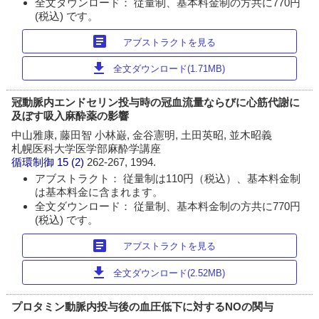
全文ダウンロード： 従量制、基本料金制の方共に770円
(税込) です。
article
アブストラクトを見る
download
全文ダウンロード(1.71MB)
冠動脈内エンドセリン投与時の冠血流量ならびに心筋代謝に
及ぼす吸入麻酔薬の影響
中山雅康, 藤田智 小林巌, 金谷憲明, 土田英昭, 並木昭義
札幌医科大学医学部麻酔学講座
循環制御
15 (2)
262-267, 1994.
アブストラクト： 従量制は110円（税込）、基本料金制
は基本料金に含まれます。
全文ダウンロード： 従量制、基本料金制の方共に770円
(税込) です。
article
アブストラクトを見る
download
全文ダウンロード(2.52MB)
プロタミン動脈内投与後の血圧低下に対するNOの関与