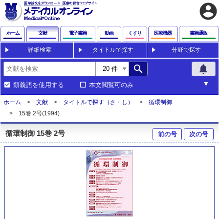
account_circle
ホーム
文献
電子書籍
動画
くすり
医療機器
書籍通販
詳細検索
タイトルで探す
分野で探す
search
notifications
類義語を使用する
本文閲覧可のみ
ホーム
文献
タイトルで探す（さ・し）
循環制御
15巻 2号(1994)
循環制御 15巻 2号
前の号
次の号