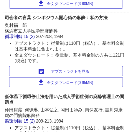
download
全文ダウンロード(3.60MB)
司会者の言葉 シンポジウム開心術の麻酔：私の方法
奥村福一郎
横浜市立大学医学部麻酔科
循環制御
15 (2)
207-208, 1994.
アブストラクト： 従量制は110円（税込）、基本料金制
は基本料金に含まれます。
全文ダウンロード： 従量制、基本料金制の方共に121円
(税込) です。
article
アブストラクトを見る
download
全文ダウンロード(0.95MB)
低体温下循環停止法を用いた成人手術症例の麻酔管理上の問
題点
仲田房蔵, 何珮琳, 山本弘之, 岡田まゆみ, 南保友行, 吉川秀康
虎の門病院麻酔科
循環制御
15 (2)
209-213, 1994.
アブストラクト： 従量制は110円（税込）、基本料金制