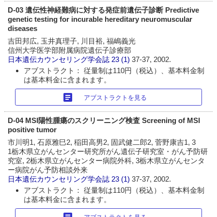
D-03 遺伝性神経難病に対する発症前遺伝子診断 Predictive
genetic testing for incurable hereditary neuromuscular
diseases
吉田邦広, 玉井真理子, 川目裕, 福嶋義光
信州大学医学部附属病院遺伝子診療部
日本遺伝カウンセリング学会誌
23 (1)
37-37, 2002.
アブストラクト： 従量制は110円（税込）、基本料金制
は基本料金に含まれます。
article
アブストラクトを見る
D-04 MSI陽性腫瘍のスクリーニング検査 Screening of MSI
positive tumor
市川明1, 石原雅巳2, 稲田高男2, 固武健二郎2, 菅野康吉1, 3
1栃木県立がんセンター研究所がん遺伝子研究室・がん予防研
究室, 2栃木県立がんセンター病院外科, 3栃木県立がんセンタ
ー病院がん予防相談外来
日本遺伝カウンセリング学会誌
23 (1)
37-37, 2002.
アブストラクト： 従量制は110円（税込）、基本料金制
は基本料金に含まれます。
article