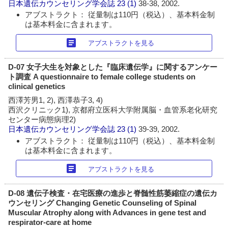
日本遺伝カウンセリング学会誌
23 (1)
38-38, 2002.
アブストラクト： 従量制は110円（税込）、基本料金制
は基本料金に含まれます。
article
アブストラクトを見る
D-07 女子大生を対象とした『臨床遺伝学』に関するアンケー
ト調査 A questionnaire to female college students on
clinical genetics
西澤芳男1, 2), 西澤恭子3, 4)
西沢クリニック1), 京都府立医科大学附属脳・血管系老化研究
センター病態病理2)
日本遺伝カウンセリング学会誌
23 (1)
39-39, 2002.
アブストラクト： 従量制は110円（税込）、基本料金制
は基本料金に含まれます。
article
アブストラクトを見る
D-08 遺伝子検査・在宅医療の進歩と脊髄性筋萎縮症の遺伝カ
ウンセリング Changing Genetic Counseling of Spinal
Muscular Atrophy along with Advances in gene test and
respirator-care at home