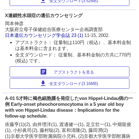
download
全文ダウンロード(3.52MB)
X連鎖性水頭症の遺伝カウンセリング
岡本伸彦
大阪府立母子保健総合医療センター企画調査部
日本遺伝カウンセリング学会誌
23 (1)
11-15, 2002.
アブストラクト： 従量制は110円（税込）、基本料金制
は基本料金に含まれます。
全文ダウンロード： 従量制、基本料金制の方共に770円
(税込) です。
article
アブストラクトを見る
download
全文ダウンロード(3.16MB)
A-01 5才時に褐色細胞腫を発症したvon Hippel-Lindau病の一
例 Early-onset pheochoromocytoma in a 5 year old boy
with von Hippel-Lindau disease：Implications for the
follow-up schedule.
依藤亨(1)(2), 由井理洋(1), 渡邊健一(1), 足立壮一(1), 中畑龍俊
(1), 小杉眞司(2), 藤村聡(2), 富和清隆(2), 藤田潤(2)
(1)京都大学医学部附属病院小児科, (2)京都大学医学部附属病