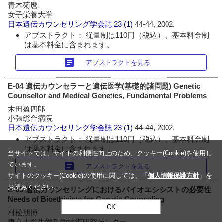
青木菊麿
女子栄養大学
日本遺伝カウンセリング学会誌
23 (1)
44-44, 2002.
アブストラクト： 従量制は110円（税込）、基本料金制
は基本料金に含まれます。
article
アブストラクトを見る
E-04 遺伝カウンセラーと遺伝医学(基礎的諸問題) Genetic
Counsellor and Medical Genetics, Fundamental Problems
木田盈四郎
小張総合病院
日本遺伝カウンセリング学会誌
23 (1)
44-44, 2002.
アブストラクト： 従量制は110円（税込）、基本料金制
は基本料金に含まれます。
当サイトでは、サイトの利便性向上のため、クッキー(Cookie)を使用し
article
ています。
アブストラクトを見る
サイトのクッキー(Cookie)の使用に関しては、「
個人情報保護方針
」を
お読みください。
E-05 遺伝カウンセリングにおけるバイオエシシストの必要性
Needs of Bioethicists for Genetic Counseling
OK
村松朋博
東京大学先端科学技術研究センター