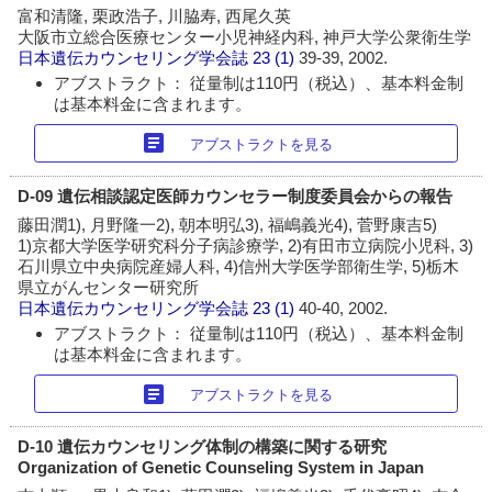
富和清隆, 栗政浩子, 川脇寿, 西尾久英
大阪市立総合医療センター小児神経内科, 神戸大学公衆衛生学
日本遺伝カウンセリング学会誌
23 (1)
39-39, 2002.
アブストラクト： 従量制は110円（税込）、基本料金制
は基本料金に含まれます。
article
アブストラクトを見る
D-09 遺伝相談認定医師カウンセラー制度委員会からの報告
藤田潤1), 月野隆一2), 朝本明弘3), 福嶋義光4), 菅野康吉5)
1)京都大学医学研究科分子病診療学, 2)有田市立病院小児科, 3)
石川県立中央病院産婦人科, 4)信州大学医学部衛生学, 5)栃木
県立がんセンター研究所
日本遺伝カウンセリング学会誌
23 (1)
40-40, 2002.
アブストラクト： 従量制は110円（税込）、基本料金制
は基本料金に含まれます。
article
アブストラクトを見る
D-10 遺伝カウンセリング体制の構築に関する研究
Organization of Genetic Counseling System in Japan