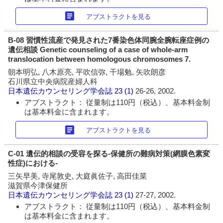
article
アブストラクトを見る
B-08 習慣性流産で発見された7番染色体同腕全腕転座症例の
遺伝相談 Genetic counseling of a case of whole-arm
translocation between homologous chromosomes 7.
朝本明弘, 八木原亮, 平吹信弥, 干場勉, 矢吹朗彦
石川県立中央病院産婦人科
日本遺伝カウンセリング学会誌
23 (1)
26-26, 2002.
アブストラクト： 従量制は110円（税込）、基本料金制
は基本料金に含まれます。
article
アブストラクトを見る
C-01 遺伝的相談の受容を探る-保健所の難病対策(網膜色素変
性症)における-
三矢早美, 寺尾敦史, 大庭眞佐子, 高田佳菜
滋賀県今津保健所
日本遺伝カウンセリング学会誌
23 (1)
27-27, 2002.
アブストラクト： 従量制は110円（税込）、基本料金制
は基本料金に含まれます。