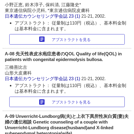
小野正恵, 鈴木淳子, 保科清, 江藤隆史*
東京逓信病院小児科, *東京逓信病院皮膚科
日本遺伝カウンセリング学会誌
23 (1)
21-21, 2002.
アブストラクト： 従量制は110円（税込）、基本料金制
は基本料金に含まれます。
article
アブストラクトを見る
A-08 先天性表皮水疱症患者のQOL Quality of life(QOL) in
patients with congenital epidermolysis bullosa.
三橋善比古
山形大皮膚科
日本遺伝カウンセリング学会誌
23 (1)
21-21, 2002.
アブストラクト： 従量制は110円（税込）、基本料金制
は基本料金に含まれます。
article
アブストラクトを見る
A-09 Unverricht-Lundborg病(夫)と上衣下異所性灰白質(妻)夫
婦の遺伝相談 Genetic counseling of a couple with
Unverricht-Lundborg disease(husband)and X-linked
subependymal heterotopia(wife)