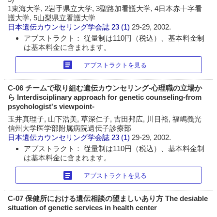
1東海大学, 2岩手県立大学, 3聖路加看護大学, 4日本赤十字看
護大学, 5山梨県立看護大学
日本遺伝カウンセリング学会誌
23 (1)
29-29, 2002.
アブストラクト： 従量制は110円（税込）、基本料金制
は基本料金に含まれます。
article
アブストラクトを見る
C-06 チームで取り組む遺伝カウンセリング-心理職の立場か
ら Interdisciplinary approach for genetic counseling-from
psychologist's viewpoint-
玉井真理子, 山下浩美, 草深仁子, 吉田邦広, 川目裕, 福嶋義光
信州大学医学部附属病院遺伝子診療部
日本遺伝カウンセリング学会誌
23 (1)
29-29, 2002.
アブストラクト： 従量制は110円（税込）、基本料金制
は基本料金に含まれます。
article
アブストラクトを見る
C-07 保健所における遺伝相談の望ましいあり方 The desiable
situation of genetic services in health center