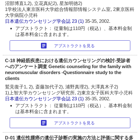
沼部博直1,2), 立花真紀2), 星加明徳2)
1学校法人東京医科大学総合情報部情報システム室, 2東京医科
大学病院小児科
日本遺伝カウンセリング学会誌
23 (1)
35-35, 2002.
アブストラクト： 従量制は110円（税込）、基本料金制
は基本料金に含まれます。
article
アブストラクトを見る
C-18 神経筋疾患における遺伝カウンセリングの検討-受診者
へのアンケート調査 Genetic counseling for the family with
neuromuscular disorders -Questionnaire study to the
clients
鷲見復子1, 2), 斎藤加代子2), 浦野真理2), 大澤真木子2)
1)上智大学カウンセリング研究所, 2)東京女子医科大学小児科
日本遺伝カウンセリング学会誌
23 (1)
35-35, 2002.
アブストラクト： 従量制は110円（税込）、基本料金制
は基本料金に含まれます。
article
アブストラクトを見る
D-01 遺伝性腫癌の遺伝子診断の実施の方法と評価に関する多