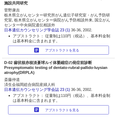
施設共同研究
菅野康吉
栃木県立がんセンター研究所がん遺伝子研究室・がん予防研
究室, 栃木県立がんセンター病院がん予防相談外来, 国立がん
センター中央病院遺伝相談外
日本遺伝カウンセリング学会誌
23 (1)
36-36, 2002.
アブストラクト： 従量制は110円（税込）、基本料金制
は基本料金に含まれます。
article
アブストラクトを見る
D-02 歯状核赤核淡蒼球ルイ体萎縮症の発症前診断
Presymptomatic testing of dentato-rubral-pallido-luysian
atrophy(DRPLA)
斎藤仲道
済生会福岡総合病院産婦人科
日本遺伝カウンセリング学会誌
23 (1)
36-36, 2002.
アブストラクト： 従量制は110円（税込）、基本料金制
は基本料金に含まれます。
article
アブストラクトを見る