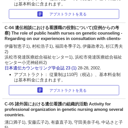
は基本料金に含まれます。
article
アブストラクトを見る
C-04 遺伝相談における看護職の役割について(症例からの考
察) The role of public health nurses on genetic counseling -
Regarding on our experiences in consultation with clients-
伊藤智恵子1), 村松浩子1), 福田冬季子2), 伊藤政孝2), 杉江秀夫
2)
浜松市発達医療総合福祉センター1), 浜松市発達医療総合福祉
センター小児神経科2)
日本遺伝カウンセリング学会誌
23 (1)
28-28, 2002.
アブストラクト： 従量制は110円（税込）、基本料金制
は基本料金に含まれます。
article
アブストラクトを見る
C-05 諸外国における遺伝看護の組織的活動 Activity for
professional organization in genetic nursing among several
countries.
溝口満子1), 安藤広子2), 有森直子3), 守田美奈子4), 中込さと子
5)