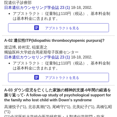
院遺伝子診療部
日本遺伝カウンセリング学会誌
23 (1)
18-18, 2002.
アブストラクト： 従量制は110円（税込）、基本料金制
は基本料金に含まれます。
article
アブストラクトを見る
A-02 遺伝性ITP(Idiopathic thrombocytopenic purpura)?
渡辺博, 鈴村宏, 稲葉憲之
獨協医科大学総合周産期母子医療センター
日本遺伝カウンセリング学会誌
23 (1)
18-18, 2002.
アブストラクト： 従量制は110円（税込）、基本料金制
は基本料金に含まれます。
article
アブストラクトを見る
A-03 ダウン症児を亡くした家族の精神的支援-6年間の経過を
振り返って- A follow-up study of psychological support for
the family who lost child with Down's syndrome
高瀬悦子(*1), 北谷真潮(*2), 尾崎守(*1), 北美紀子(*1), 高橋弘昭
(*1)
(*1)金沢医科大学総合医学研究所・人類遺伝学部門・臨床,