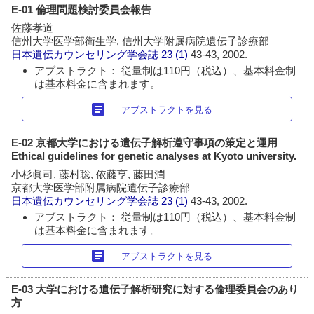
E-01 倫理問題検討委員会報告
佐藤孝道
信州大学医学部衛生学, 信州大学附属病院遺伝子診療部
日本遺伝カウンセリング学会誌
23 (1)
43-43, 2002.
アブストラクト： 従量制は110円（税込）、基本料金制
は基本料金に含まれます。
article
アブストラクトを見る
E-02 京都大学における遺伝子解析遵守事項の策定と運用
Ethical guidelines for genetic analyses at Kyoto university.
小杉眞司, 藤村聡, 依藤亨, 藤田潤
京都大学医学部附属病院遺伝子診療部
日本遺伝カウンセリング学会誌
23 (1)
43-43, 2002.
アブストラクト： 従量制は110円（税込）、基本料金制
は基本料金に含まれます。
article
アブストラクトを見る
E-03 大学における遺伝子解析研究に対する倫理委員会のあり
方