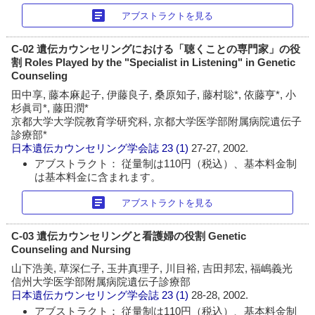
article
アブストラクトを見る
C-02 遺伝カウンセリングにおける「聴くことの専門家」の役
割 Roles Played by the "Specialist in Listening" in Genetic
Counseling
田中享, 藤本麻起子, 伊藤良子, 桑原知子, 藤村聡*, 依藤亨*, 小
杉眞司*, 藤田潤*
京都大学大学院教育学研究科, 京都大学医学部附属病院遺伝子
診療部*
日本遺伝カウンセリング学会誌
23 (1)
27-27, 2002.
アブストラクト： 従量制は110円（税込）、基本料金制
は基本料金に含まれます。
article
アブストラクトを見る
C-03 遺伝カウンセリングと看護婦の役割 Genetic
Counseling and Nursing
山下浩美, 草深仁子, 玉井真理子, 川目裕, 吉田邦宏, 福嶋義光
信州大学医学部附属病院遺伝子診療部
日本遺伝カウンセリング学会誌
23 (1)
28-28, 2002.
アブストラクト： 従量制は110円（税込）、基本料金制