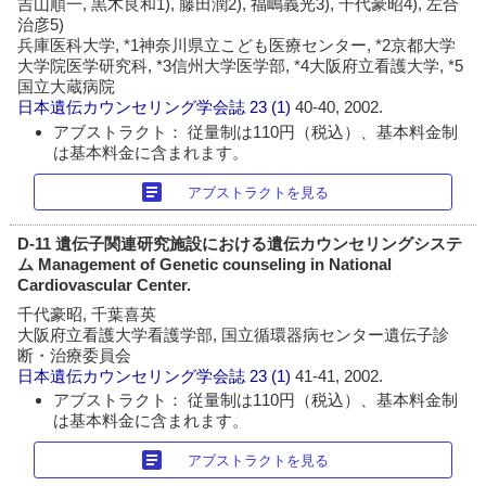
吉山順一, 黒木良和1), 藤田潤2), 福嶋義光3), 千代豪昭4), 左合
治彦5)
兵庫医科大学, *1神奈川県立こども医療センター, *2京都大学
大学院医学研究科, *3信州大学医学部, *4大阪府立看護大学, *5
国立大蔵病院
日本遺伝カウンセリング学会誌
23 (1)
40-40, 2002.
アブストラクト： 従量制は110円（税込）、基本料金制
は基本料金に含まれます。
article
アブストラクトを見る
D-11 遺伝子関連研究施設における遺伝カウンセリングシステ
ム Management of Genetic counseling in National
Cardiovascular Center.
千代豪昭, 千葉喜英
大阪府立看護大学看護学部, 国立循環器病センター遺伝子診
断・治療委員会
日本遺伝カウンセリング学会誌
23 (1)
41-41, 2002.
アブストラクト： 従量制は110円（税込）、基本料金制
は基本料金に含まれます。
article
アブストラクトを見る