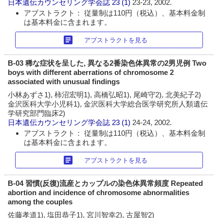
日本遺伝カウンセリング学会誌
23 (1)
23-23, 2002.
アブストラクト： 従量制は110円（税込）、基本料金制
は基本料金に含まれます。
article
アブストラクトを見る
B-03 稀な症状を呈した, 異なる2番染色体異常の2男児例 Two
boys with different aberrations of chromosome 2
associated with unusual findings
小林あずさ1), 柿沼宏明1), 高橋弘昭1), 尾崎守2), 北美紀子2)
金沢医科大学小児科1), 金沢医科大学総合医学研究所人類遺伝
学研究部門臨床2)
日本遺伝カウンセリング学会誌
23 (1)
24-24, 2002.
アブストラクト： 従量制は110円（税込）、基本料金制
は基本料金に含まれます。
article
アブストラクトを見る
B-04 習慣(反復)流産とカップルの染色体異常頻度 Repeated
abortion and incidence of chromosome abnormalities
among the couples
佐藤孝道1), 塩田恭子1), 宮川智幸2), 古屋智2)