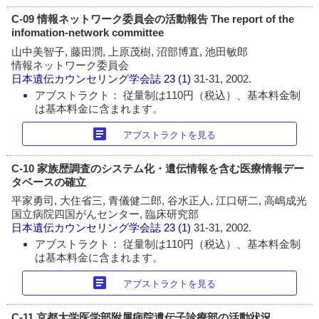
C-09 情報ネットワーク委員会の活動報告 The report of the
infomation-network committee
山中美智子, 藤田潤, 上原茂樹, 沼部博直, 池田敏郎
情報ネットワーク委員会
日本遺伝カウンセリング学会誌
23 (1)
31-31, 2002.
アブストラクト： 従量制は110円（税込）、基本料金制
は基本料金に含まれます。
article
アブストラクトを見る
C-10 家族歴調査のシステム化・遺伝情報を含む医療情報デー
タベースの確立
平家勇司, 大住省三, 青儀健二郎, 谷水正人, 江口研二, 高嶋成光
国立病院四国がんセンター, 臨床研究部
日本遺伝カウンセリング学会誌
23 (1)
31-31, 2002.
アブストラクト： 従量制は110円（税込）、基本料金制
は基本料金に含まれます。
article
アブストラクトを見る
C-11 京都大学医学部附属病院遺伝子診療部の活動状況