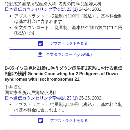
1)聖路加国際病院産婦人科, 2)虎の門病院産婦人科
日本遺伝カウンセリング学会誌
23 (1)
24-24, 2002.
アブストラクト： 従量制は110円（税込）、基本料金制
は基本料金に含まれます。
全文ダウンロード： 従量制、基本料金制の方共に121円
(税込) です。
article
アブストラクトを見る
download
全文ダウンロード(0.69MB)
B-05 イソ染色体21番に伴うダウン症候群2家系における遺伝
相談の検討 Genetic Counseling for 2 Pedigrees of Down
syndromes with Isochromosomes 21.
中井博史
国立療養所八戸病院小児科
日本遺伝カウンセリング学会誌
23 (1)
25-25, 2002.
アブストラクト： 従量制は110円（税込）、基本料金制
は基本料金に含まれます。
article
アブストラクトを見る