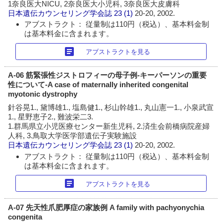
1奈良医大NICU, 2奈良医大小児科, 3奈良医大皮膚科
日本遺伝カウンセリング学会誌
23 (1)
20-20, 2002.
アブストラクト： 従量制は110円（税込）、基本料金制
は基本料金に含まれます。
article
アブストラクトを見る
A-06 筋緊張性ジストロフィーの母子例-キーパーソンの重要
性について-A case of maternally inherited congenital
myotonic dystrophy
針谷晃1., 黛博雄1., 塩島健1., 杉山幹雄1., 丸山憲一1., 小泉武宣
1., 星野恵子2., 難波栄二3.
1.群馬県立小児医療センター新生児科, 2.済生会前橋病院産婦
人科, 3.鳥取大学医学部遺伝子実験施設
日本遺伝カウンセリング学会誌
23 (1)
20-20, 2002.
アブストラクト： 従量制は110円（税込）、基本料金制
は基本料金に含まれます。
article
アブストラクトを見る
A-07 先天性爪肥厚症の家族例 A family with pachyonychia
congenita