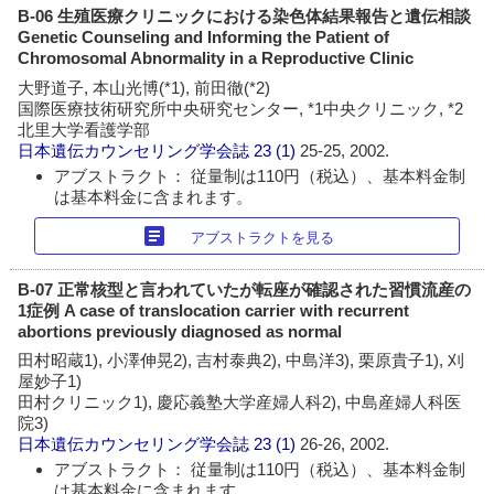
B-06 生殖医療クリニックにおける染色体結果報告と遺伝相談
Genetic Counseling and Informing the Patient of
Chromosomal Abnormality in a Reproductive Clinic
大野道子, 本山光博(*1), 前田徹(*2)
国際医療技術研究所中央研究センター, *1中央クリニック, *2
北里大学看護学部
日本遺伝カウンセリング学会誌
23 (1)
25-25, 2002.
アブストラクト： 従量制は110円（税込）、基本料金制
は基本料金に含まれます。
article
アブストラクトを見る
B-07 正常核型と言われていたが転座が確認された習慣流産の
1症例 A case of translocation carrier with recurrent
abortions previously diagnosed as normal
田村昭蔵1), 小澤伸晃2), 吉村泰典2), 中島洋3), 栗原貴子1), 刈
屋妙子1)
田村クリニック1), 慶応義塾大学産婦人科2), 中島産婦人科医
院3)
日本遺伝カウンセリング学会誌
23 (1)
26-26, 2002.
アブストラクト： 従量制は110円（税込）、基本料金制
は基本料金に含まれます。