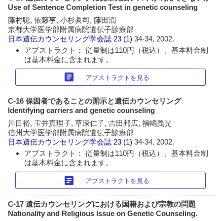
Use of Sentence Completion Test in genetic counseling
藤村聡, 依藤亨, 小杉眞司, 藤田潤
京都大学医学部附属病院遺伝子診療部
日本遺伝カウンセリング学会誌
23 (1)
34-34, 2002.
アブストラクト： 従量制は110円（税込）、基本料金制
は基本料金に含まれます。
article
アブストラクトを見る
C-16 保因者であることの開示と遺伝カウンセリング
Identifying carriers and genetic counseling
川目裕, 玉井真理子, 草深仁子, 吉田邦広, 福嶋義光
信州大学医学部附属病院遺伝子診療部
日本遺伝カウンセリング学会誌
23 (1)
34-34, 2002.
アブストラクト： 従量制は110円（税込）、基本料金制
は基本料金に含まれます。
article
アブストラクトを見る
C-17 遺伝カウンセリングにおける国籍および宗教の問題
Nationality and Religious Issue on Genetic Counseling.