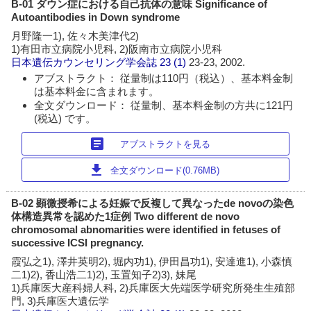
B-01 ダウン症における自己抗体の意味 Significance of
Autoantibodies in Down syndrome
月野隆一1), 佐々木美津代2)
1)有田市立病院小児科, 2)阪南市立病院小児科
日本遺伝カウンセリング学会誌
23 (1)
23-23, 2002.
アブストラクト： 従量制は110円（税込）、基本料金制
は基本料金に含まれます。
全文ダウンロード： 従量制、基本料金制の方共に121円
(税込) です。
article
アブストラクトを見る
download
全文ダウンロード(0.76MB)
B-02 顕微授希による妊娠で反複して異なったde novoの染色
体構造異常を認めた1症例 Two different de novo
chromosomal abnomarities were identified in fetuses of
successive ICSI pregnancy.
霞弘之1), 澤井英明2), 堀内功1), 伊田昌功1), 安達進1), 小森慎
二1)2), 香山浩二1)2), 玉置知子2)3), 妹尾
1)兵庫医大産科婦人科, 2)兵庫医大先端医学研究所発生生殖部
門, 3)兵庫医大遺伝学