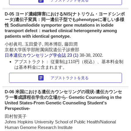
アブストラクトを見る
D-05 ヨード濃縮障害におけるNIS(ナトリウム・ヨードシンポ
ータ)遺伝子変異：同一遺伝子型でもphenotypeに著しい多様
性 Sodium/iodide symporter gene mutations in iodide
transport defect：marked clinical heterogeneity among
patients with identical genotype.
小杉眞司, 玉田愛子, 岡本博臣, 藤田潤
京都大学医学部附属病院遺伝子診療部
日本遺伝カウンセリング学会誌
23 (1)
38-38, 2002.
アブストラクト： 従量制は110円（税込）、基本料金制
は基本料金に含まれます。
article
アブストラクトを見る
D-06 米国における遺伝カウンセリングの現状-遺伝カウンセ
ラー養成課程在学生の立場から- Genetic Counseling in the
United States-From Genetic Counseling Student's
Perspective-
田村智英子
Johns Hopkins University School of Public Health/National
Human Genome Research Institute