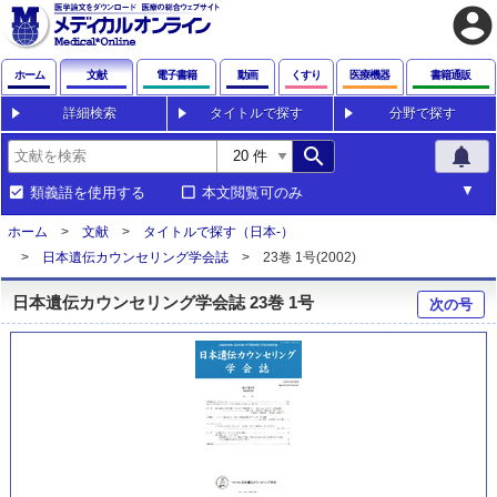
account_circle
ホーム
文献
電子書籍
動画
くすり
医療機器
書籍通販
詳細検索
タイトルで探す
分野で探す
search
notifications
類義語を使用する
本文閲覧可のみ
ホーム
文献
タイトルで探す（日本-）
日本遺伝カウンセリング学会誌
23巻 1号(2002)
日本遺伝カウンセリング学会誌 23巻 1号
次の号