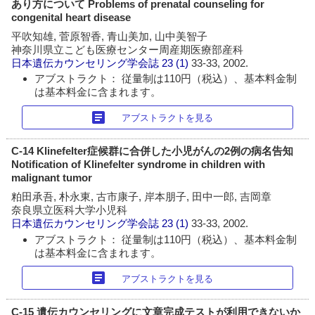
あり方について Problems of prenatal counseling for
congenital heart disease
平吹知雄, 菅原智香, 青山美加, 山中美智子
神奈川県立こども医療センター周産期医療部産科
日本遺伝カウンセリング学会誌
23 (1)
33-33, 2002.
アブストラクト： 従量制は110円（税込）、基本料金制
は基本料金に含まれます。
article
アブストラクトを見る
C-14 Klinefelter症候群に合併した小児がんの2例の病名告知
Notification of Klinefelter syndrome in children with
malignant tumor
粕田承吾, 朴永東, 古市康子, 岸本朋子, 田中一郎, 吉岡章
奈良県立医科大学小児科
日本遺伝カウンセリング学会誌
23 (1)
33-33, 2002.
アブストラクト： 従量制は110円（税込）、基本料金制
は基本料金に含まれます。
article
アブストラクトを見る
C-15 遺伝カウンセリングに文章完成テストが利用できないか