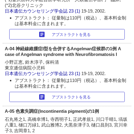
(*2)北谷クリニック
日本遺伝カウンセリング学会誌
23 (1)
19-19, 2002.
アブストラクト： 従量制は110円（税込）、基本料金制
は基本料金に含まれます。
article
アブストラクトを見る
A-04 神経線維腫症I型を合併するAngelman症候群の1例 A
case of Angelman syndrome with Neurofibromatosis I
小野正恵, 鈴木淳子, 保科清
東京逓信病院小児科
日本遺伝カウンセリング学会誌
23 (1)
19-19, 2002.
アブストラクト： 従量制は110円（税込）、基本料金制
は基本料金に含まれます。
article
アブストラクトを見る
A-05 色素失調症(Incontinentia pigmenti)の1例
石丸将之1, 高橋幸博1, 寺西明子1, 正武孝規1, 川口千晴1, 塙坂
八重1, 樋口万緑1, 武山雅博2, 大黒奈津子3, 樋口昌則3, 宮川幸
子3, 吉岡章1, 2