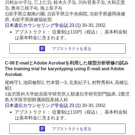
川村みや子1), 三上仁2), 鈴木久子3), 川向登美子3), 大和正恵
3), 奥寺三枝子4), 海上長子4)
1)岩手県立都南の園, 2)岩手県立中央病院, 3)岩手県盛岡保健
所, 4)岩手県保健福祉部
日本遺伝カウンセリング学会誌
23 (1)
30-30, 2002.
アブストラクト： 従量制は110円（税込）、基本料金制
は基本料金に含まれます。
article
アブストラクトを見る
C-08 E-mailとAdobe Acrobatを利用した核型分析研修の試み
The training trial for karyotyping using E-mail and Adobe
Acrobat.
尾崎守1, 池田敏郎2, 竹本賢一3, 北美紀子1, 村野秀和4, 高橋弘
昭1
1金沢医科大学総合医学研究所人類遺伝学研究部門臨床, 2鹿児
島大学医学部附属病院産婦人科
日本遺伝カウンセリング学会誌
23 (1)
30-30, 2002.
アブストラクト： 従量制は110円（税込）、基本料金制
は基本料金に含まれます。
article
アブストラクトを見る