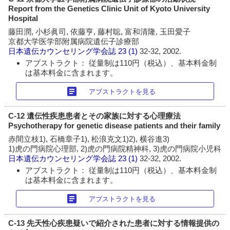
Report from the Genetics Clinic Unit of Kyoto University
Hospital
藤田潤, 小杉眞司, 依藤亨, 藤村聡, 富和清隆, 玉田愛子
京都大学医学部附属病院遺伝子診療部
日本遺伝カウンセリング学会誌
23 (1)
32-32, 2002.
アブストラクト： 従量制は110円（税込）、基本料金制
は基本料金に含まれます。
article
アブストラクトを見る
C-12 遺伝性疾患患者とその家族に対する心理療法
Psychotherapy for genetic disease patients and their family
赤間立枝1), 石橋章子1), 松浪克文1)2), 横谷進3)
1)虎の門病院心理部, 2)虎の門病院精神科, 3)虎の門病院小児科
日本遺伝カウンセリング学会誌
23 (1)
32-32, 2002.
アブストラクト： 従量制は110円（税込）、基本料金制
は基本料金に含まれます。
article
アブストラクトを見る
C-13 先天性心疾患疑いで紹介された患者に対する情報提供の