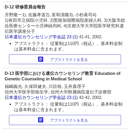
D-12 研修委員会報告
月野隆一1), 佐藤孝道2), 富和清隆3), 小杉眞司4)
1)有田市立病院小児科, 2)聖路加国際病院産婦人科, 3)大阪市総
合医療センター小児神経内科, 4)京都大学大学院医学研究科遺
伝医学講座分子
日本遺伝カウンセリング学会誌
23 (1)
41-41, 2002.
アブストラクト： 従量制は110円（税込）、基本料金制
は基本料金に含まれます。
article
アブストラクトを見る
D-13 医学部における遺伝カウンセリング教育 Education of
Genetic Counseling in Medical School
福嶋義光, 久保田健夫, 川目裕, 玉井真理子
信州大学医学部衛生学, 信州大学附属病院遺伝子診療部
日本遺伝カウンセリング学会誌
23 (1)
42-42, 2002.
アブストラクト： 従量制は110円（税込）、基本料金制
は基本料金に含まれます。
article
アブストラクトを見る