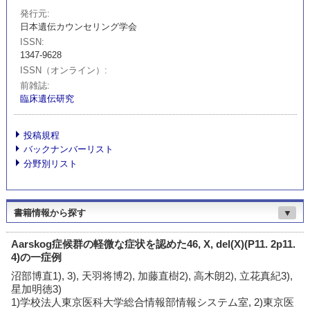
発行元
日本遺伝カウンセリング学会
ISSN
1347-9628
ISSN（オンライン）
前雑誌
臨床遺伝研究
投稿規程
バックナンバーリスト
分野別リスト
書籍情報から探す
▼
Aarskog症候群の軽微な症状を認めた46, X, del(X)(P11. 2p11.
4)の一症例
沼部博直1), 3), 天羽将博2), 加藤直樹2), 高木朗2), 立花真紀3),
星加明徳3)
1)学校法人東京医科大学総合情報部情報システム室, 2)東京医