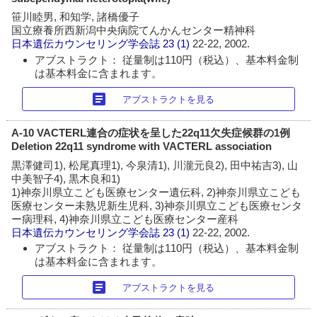
笹川睦男, 和知学, 諸橋優子
国立療養所西新潟中央病院てんかんセンター精神科
日本遺伝カウンセリング学会誌
23 (1)
22-22, 2002.
アブストラクト： 従量制は110円（税込）、基本料金制
は基本料金に含まれます。
article
アブストラクトを見る
A-10 VACTERL連合の症状を呈した22q11欠失症候群の1例
Deletion 22q11 syndrome with VACTERL association
黒澤健司1), 松尾真理1), 今泉清1), 川瀧元良2), 田中祐吉3), 山
中美智子4), 黒木良和1)
1)神奈川県立こども医療センター遺伝科, 2)神奈川県立こども
医療センター未熟児新生児科, 3)神奈川県立こども医療センタ
ー病理科, 4)神奈川県立こども医療センター産科
日本遺伝カウンセリング学会誌
23 (1)
22-22, 2002.
アブストラクト： 従量制は110円（税込）、基本料金制
は基本料金に含まれます。
article
アブストラクトを見る