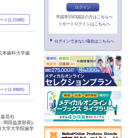
ログイン
学認等SSO認証の方は
こちらへ
ド(1.21MB)
リモートログインは
こちらへ
ログインできない場合はこちらへ
3)松本歯科大学歯
ド(1.49MB)
藤嘉晃4)
: 岡田益彦部長),
海道大学大学院歯学