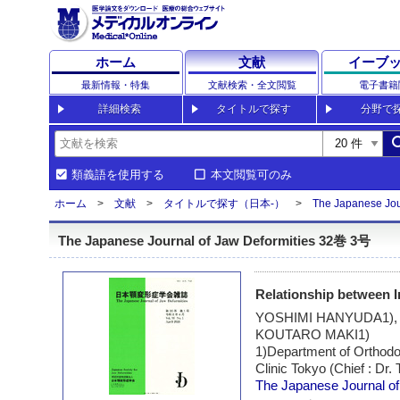
ホーム
文献
イーブ
最新情報・特集
文献検索・全文閲覧
電子書籍
詳細検索
タイトルで探す
分野で
sea
類義語を使用する
本文閲覧可のみ
ホーム
文献
タイトルで探す（日本-）
The Japanese Jour
The Japanese Journal of Jaw Deformities 32巻 3号
Relationship between I
YOSHIMI HANYUDA1),
KOUTARO MAKI1)
1)Department of Orthodon
Clinic Tokyo (Chief : D
The Japanese Journal of