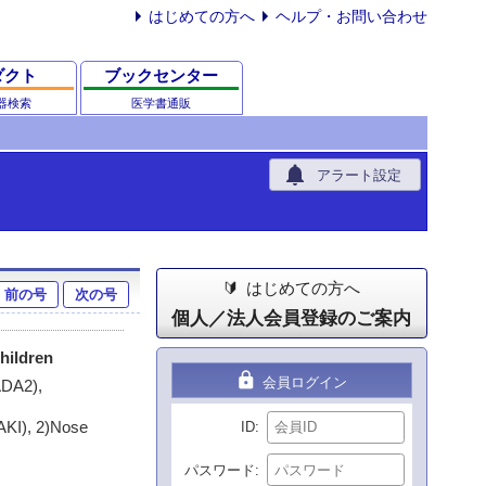
はじめての方へ
ヘルプ・お問い合わせ
ダクト
ブックセンター
器検索
医学書通販
notifications
アラート設定
はじめての方へ
前の号
次の号
個人／法人会員登録のご案内
hildren
lock
会員ログイン
DA2),
MAKI), 2)Nose
ID
パスワード