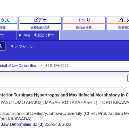
ックス
ビデオ
くすり
プロ
閲覧
医療動画視聴
医薬品検索
医療機
探す
学会・出版社で探す
rch
オプション
nal of Jaw Deformities
32巻 3号(2022)
nferior Turbinate Hypertrophy and Maxillofacial Morphology in C
 YASUTOMO ARAKI2), MASAHIRO TAKAHASHI1), TORU KIKAWA
tics, School of Dentistry, Showa University (Chief : Prof. Koutaro 
r. Toru KIKAWADA)
 Jaw Deformities
32 (3)
233-240, 2022.