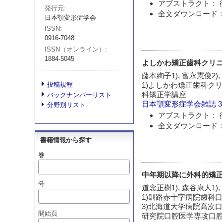
アブストラクト： 
発行元
全文ダウンロード：
日本顎変形症学会
ISSN
0916-7048
ISSN（オンライン）
1884-5045
よしかわ矯正歯科クリニ
藤本絢子1), 富永憲俊2),
投稿規程
1)よしかわ矯正歯科クリニッ
科矯正学講座
バックナンバーリスト
日本顎変形症学会雑誌
3
分野別リスト
アブストラクト： 
全文ダウンロード：
書籍情報から探す
巻
中年期以降に外科的矯
号
道念正樹1), 森谷康人1),
1)釧路赤十字病院歯科口腔
3)北海道大学病院高次口
開始頁
研究院口腔医学専攻口腔機