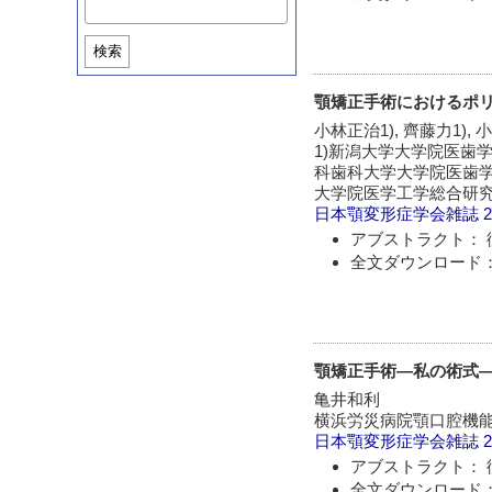
検索
顎矯正手術におけるポリ-
小林正治1), 齊藤力1), 小
1)新潟大学大学院医歯
科歯科大学大学院医歯学
大学院医学工学総合研究
日本顎変形症学会雑誌
2
アブストラクト： 
全文ダウンロード：
顎矯正手術―私の術式―その
亀井和利
横浜労災病院顎口腔機
日本顎変形症学会雑誌
2
アブストラクト： 
全文ダウンロード：