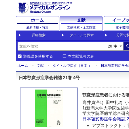
ホーム
文献
イーブ
最新情報・特集
文献検索・全文閲覧
電子書籍
詳細検索
タイトルで探す
分野で
sea
類義語を使用する
本文閲覧可のみ
ホーム
文献
タイトルで探す（日本-）
日本顎変形症学会
日本顎変形症学会雑誌 21巻 4号
顎変形症患者における咽
高井貞浩1), 田中礼2), 小
1)新潟大学大学院医歯
学大学院医歯学総合研
日本顎変形症学会雑誌
2
アブストラクト： 