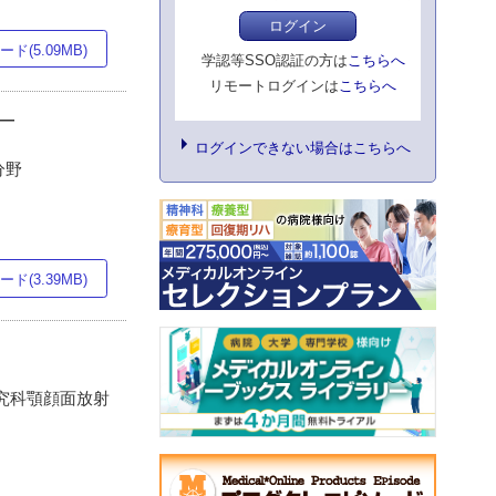
ログイン
ド(5.09MB)
学認等SSO認証の方は
こちらへ
リモートログインは
こちらへ
―
ログインできない場合はこちらへ
分野
ド(3.39MB)
研究科顎顔面放射