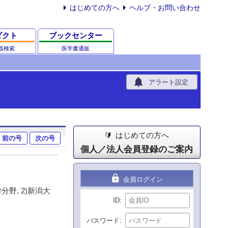
はじめての方へ
ヘルプ・お問い合わせ
ダクト
ブックセンター
器検索
医学書通販
notifications
アラート設定
はじめての方へ
前の号
次の号
個人／法人会員登録のご案内
lock
会員ログイン
野, 2)新潟大
ID
パスワード