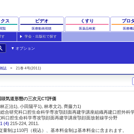
ックス
ビデオ
くすり
プロ
閲覧
医療動画視聴
医薬品検索
医療機
探す
学会・出版社で探す
rch
オプション
雑誌
21巻 4号(2011)
頭気道形態の三次元CT評価
林正治1), 小田陽平1), 林孝文2), 齊藤力1)
学総合研究科口腔生命科学専攻顎顔面再建学講座組織再建口腔外科学分
究科口腔生命科学専攻顎顔面再建学講座顎顔面放射線学分野
1 (4)
215-224, 2011.
従量制は110円（税込）、基本料金制は基本料金に含まれます。