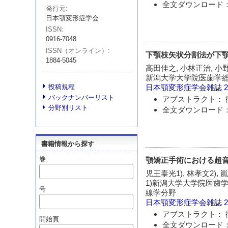
全文ダウンロード：
発行元
日本顎変形症学会
ISSN
0916-7048
ISSN（オンライン）
下顎枝矢状分割法が下
1884-5045
高田佳之, 小林正治, 小
新潟大学大学院医歯学
投稿規程
日本顎変形症学会雑誌
2
バックナンバーリスト
アブストラクト： 
分野別リスト
全文ダウンロード：
書籍情報から探す
巻
顎矯正手術における超
児王泰光1), 林孝文2), 
1)新潟大学大学院医歯
号
線学分野
日本顎変形症学会雑誌
2
アブストラクト： 
開始頁
全文ダウンロード：