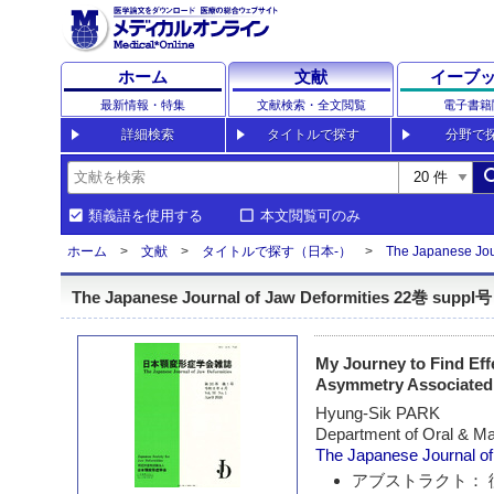
ホーム
文献
イーブ
最新情報・特集
文献検索・全文閲覧
電子書籍
詳細検索
タイトルで探す
分野で
sea
類義語を使用する
本文閲覧可のみ
ホーム
文献
タイトルで探す（日本-）
The Japanese Jour
The Japanese Journal of Jaw Deformities 22巻 suppl号
My Journey to Find Eff
Asymmetry Associated
Hyung-Sik PARK
Department of Oral & Max
The Japanese Journal of
アブストラクト： 