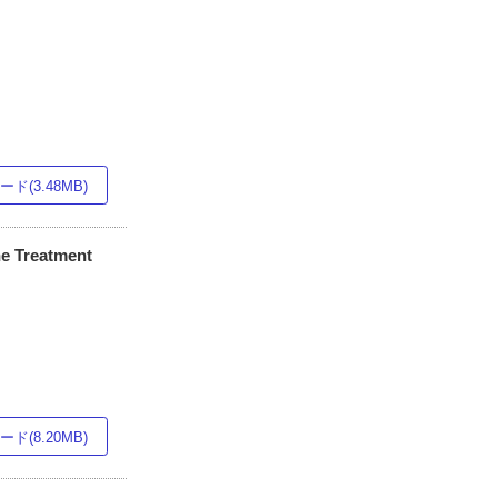
ド(3.48MB)
he Treatment
ド(8.20MB)