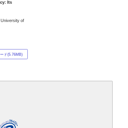
cy: Its
University of
ド(5.76MB)