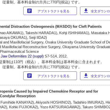
 従量制、基本料金制の方共に770円(税込) です。
article
download
アブストラクトを見る
全文ダウンロー
mental Distraction Osteogenesis (MASDO) for Cleft Patients
nao AIKAWA1), Takeshi HARADA1), Kohji ISHIHAMA1), Masataka 
aya OKURA1), Seiji IIDA2)
al and Maxillofacial Surgery, Osaka University Graduate School of De
d Maxillofacial Reconstructive Surgery, Okayama University Graduat
d Pharmaceutical Science
 Jaw Deformities
22 (suppl)
S7-S14, 2012.
従量制は110円（税込）、基本料金制は基本料金に含まれます。
 従量制、基本料金制の方共に770円(税込) です。
article
download
アブストラクトを見る
全文ダウンロー
ropenia Caused by Impaired Chemokine Receptor and for
 Condylar Resorption
Fumihide KANAYA2), Akiyoshi HOSHINO2), Tadahiro IIMURA2), Hid
HA2), Kohki FUJIOKA2), Yozo KATSURAGAWA2), Takuro SHIMBO2)