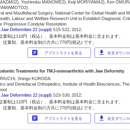
MAZAKI2), Yoshinobu MANOME2), Keiji MORIYAMA2), Ken OMURA2
i YAMAMOTO2)
ral and Maxillofacial Surgery, National Center for Global Health and M
ealth, Labour and Welfare Research Unit to Establish Diagnostic Crite
for Progressive Condylar Resorption
 Jaw Deformities
22 (suppl)
S15-S22, 2012.
従量制は110円（税込）、基本料金制は基本料金に含まれます。
 従量制、基本料金制の方共に770円(税込) です。
article
download
アブストラクトを見る
全文ダウンロー
dontic Treatments for TMJ-osteoarthritis with Jaw Deformity
HORIUCHI, Shingo KURODA
cs and Dentofacial Orthopedics, Institute of Health Biosciences, The 
hool
 Jaw Deformities
22 (suppl)
S23-S30, 2012.
従量制は110円（税込）、基本料金制は基本料金に含まれます。
 従量制、基本料金制の方共に770円(税込) です。
article
download
アブストラクトを見る
全文ダウンロー