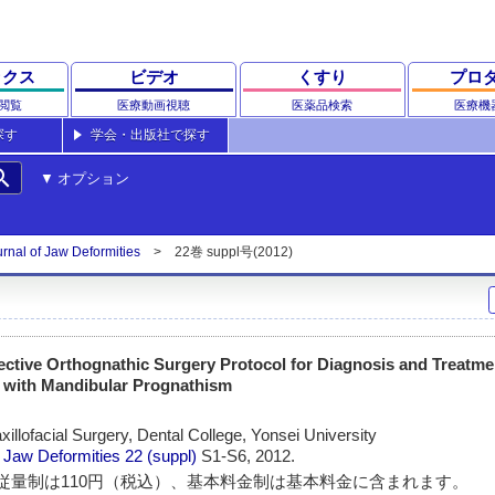
ックス
ビデオ
くすり
プロ
閲覧
医療動画視聴
医薬品検索
医療機
探す
学会・出版社で探す
rch
オプション
nal of Jaw Deformities
22巻 suppl号(2012)
ective Orthognathic Surgery Protocol for Diagnosis and Treatmen
 with Mandibular Prognathism
illofacial Surgery, Dental College, Yonsei University
 Jaw Deformities
22 (suppl)
S1-S6, 2012.
従量制は110円（税込）、基本料金制は基本料金に含まれます。