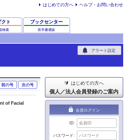
はじめての方へ
ヘルプ・お問い合わせ
ダクト
ブックセンター
器検索
医学書通販
notifications
アラート設定
はじめての方へ
前の号
次の号
個人／法人会員登録のご案内
t of Facial
lock
会員ログイン
ID
パスワード