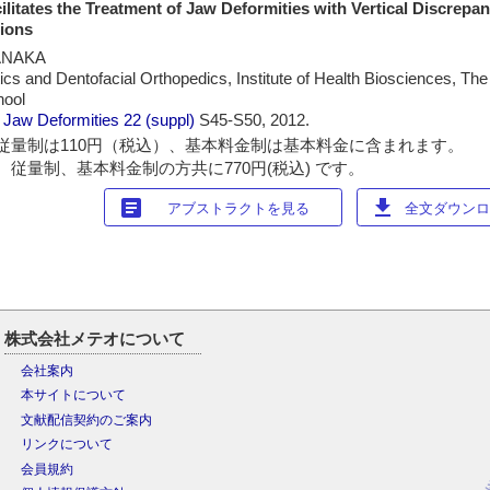
litates the Treatment of Jaw Deformities with Vertical Discrepan
tions
TANAKA
cs and Dentofacial Orthopedics, Institute of Health Biosciences, The 
hool
 Jaw Deformities
22 (suppl)
S45-S50, 2012.
従量制は110円（税込）、基本料金制は基本料金に含まれます。
 従量制、基本料金制の方共に770円(税込) です。
article
download
アブストラクトを見る
全文ダウンロー
株式会社メテオについて
会社案内
本サイトについて
文献配信契約のご案内
リンクについて
会員規約