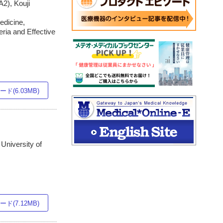
), Kouji
edicine,
ria and Effective
ド(6.03MB)
University of
ド(7.12MB)