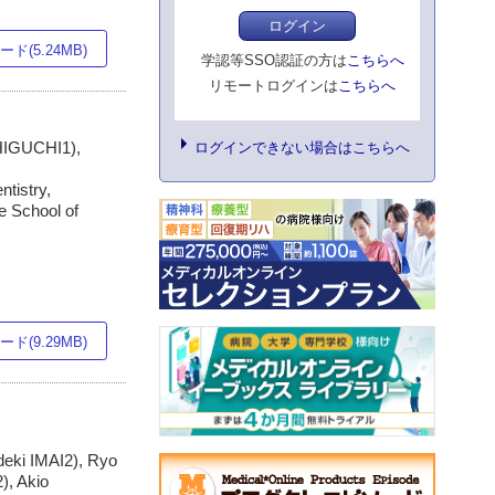
ログイン
ド(5.24MB)
学認等SSO認証の方は
こちらへ
リモートログインは
こちらへ
HIGUCHI1),
ログインできない場合はこちらへ
ntistry,
e School of
ド(9.29MB)
eki IMAI2), Ryo
, Akio