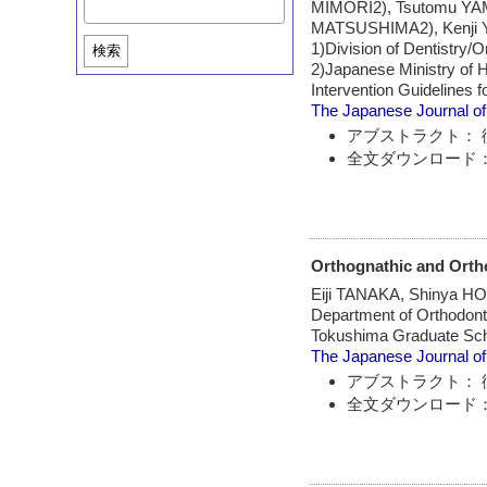
MIMORI2), Tsutomu YA
MATSUSHIMA2), Kenj
1)Division of Dentistry/O
検索
2)Japanese Ministry of H
Intervention Guidelines 
The Japanese Journal of
アブストラクト： 
全文ダウンロード：
Orthognathic and Ortho
Eiji TANAKA, Shinya 
Department of Orthodonti
Tokushima Graduate Sc
The Japanese Journal of
アブストラクト： 
全文ダウンロード：