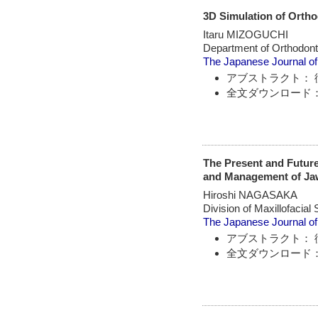
3D Simulation of Orth
Itaru MIZOGUCHI
Department of Orthodonti
The Japanese Journal of
アブストラクト： 
全文ダウンロード：
The Present and Future
and Management of Ja
Hiroshi NAGASAKA
Division of Maxillofacial
The Japanese Journal of
アブストラクト： 
全文ダウンロード：