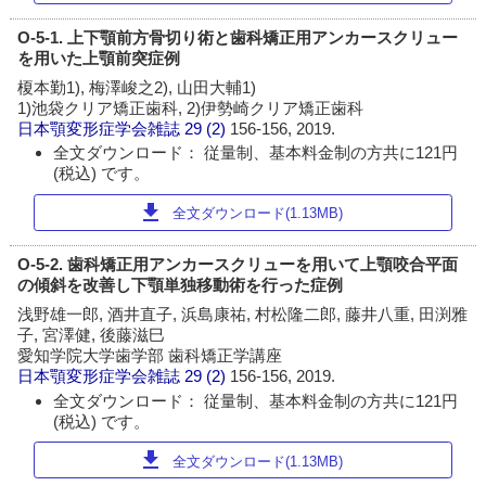
O-5-1. 上下顎前方骨切り術と歯科矯正用アンカースクリュー
を用いた上顎前突症例
榎本勤1), 梅澤峻之2), 山田大輔1)
1)池袋クリア矯正歯科, 2)伊勢崎クリア矯正歯科
日本顎変形症学会雑誌
29 (2)
156-156, 2019.
全文ダウンロード： 従量制、基本料金制の方共に121円
(税込) です。
download
全文ダウンロード(1.13MB)
O-5-2. 歯科矯正用アンカースクリューを用いて上顎咬合平面
の傾斜を改善し下顎単独移動術を行った症例
浅野雄一郎, 酒井直子, 浜島康祐, 村松隆二郎, 藤井八重, 田渕雅
子, 宮澤健, 後藤滋巳
愛知学院大学歯学部 歯科矯正学講座
日本顎変形症学会雑誌
29 (2)
156-156, 2019.
全文ダウンロード： 従量制、基本料金制の方共に121円
(税込) です。
download
全文ダウンロード(1.13MB)