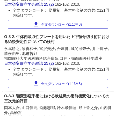
日本顎変形症学会雑誌
29 (2)
162-162, 2019.
全文ダウンロード： 従量制、基本料金制の方共に121円
(税込) です。
download
全文ダウンロード(1.13MB)
O-8-2. 生体内吸収性プレートを用いた上下顎骨切り術におけ
る術後安定性についての検討
永嶌勝之, 泉喜和子, 富沢美沙, 合屋健, 城間可奈子, 井上庸子,
勝俣由里, 池邉哲郎
福岡歯科大学医科歯科総合病院 口腔・顎顔面外科学講座
日本顎変形症学会雑誌
29 (2)
162-162, 2019.
全文ダウンロード： 従量制、基本料金制の方共に121円
(税込) です。
download
全文ダウンロード(1.13MB)
O-8-3. 顎変形症手術における軟組織の術前後変化についての
三次元的評価
岡本大吾, 山口佳宏, 斎藤志都, 鈴木飛佳理, 野上晋之介, 山内健
介, 高橋哲