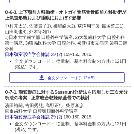
O-6-3. 上下顎前方移動術・オトガイ舌筋舌骨筋前方移動術が
上気道形態および睡眠におよぼす影響
中村亮太1), 佐藤貴子1), 姫嶋皓大2), 荻澤翔平3), 篠塚啓二1),
山田剛也4), 外木守雄1)
1)日本大学歯学部 口腔外科学講座, 2)大阪歯科大学 口腔外科
第一講座, 3)獨協医科大学 口腔外科, 4)彦根市立病院 歯科口腔
外科
日本顎変形症学会雑誌
29 (2)
159-159, 2019.
全文ダウンロード： 従量制、基本料金制の方共に121円
(税込) です。
download
全文ダウンロード(1.12MB)
O-7-1. 顎変形症に対するSassouni分析法を応用した三次元分
析法の考案 - 正常咬合乾燥頭蓋骨での検討 -
濱田裕嗣, 吉田秀児, 高野正行, 柴原孝彦
東京歯科大学 口腔顎顔面外科学講座
日本顎変形症学会雑誌
29 (2)
160-160, 2019.
全文ダウンロード： 従量制、基本料金制の方共に121円
(税込) です。