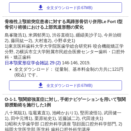
download
全文ダウンロード(0.67MB)
骨格性上顎前突症患者に対する馬蹄形骨切り併用Le Fort I型
骨切り術後における上部気道形態の変化
島峯隆浩1), 米満郁男1), 渋谷直樹1), 纐纈美沙子1), 今井治樹
2), 藤田紘一2), 大村進2), 小野卓史1)
1)東京医科歯科大学大学院医歯学総合研究科 咬合機能矯正学
分野, 2)横浜市立大学附属市民総合医療センター歯科・口腔外
科・矯正歯科
日本顎変形症学会雑誌
29 (2)
146-146, 2019.
全文ダウンロード： 従量制、基本料金制の方共に121円
(税込) です。
download
全文ダウンロード(0.67MB)
O-1-1. 顎関節強直症に対し, 手術ナビゲーションを用いて顎関
節授動術を施行した1例
八十篤聡1), 塩竈素直1), 池崎かおり1), 堅田凌悟1), 武田健一
1), 田中元博1), 栗原祐史1), 近藤誠二2), 代田達夫1)
1)昭和大学歯学部 口腔外科学講座 顎顔面口腔外科学部門, 2)
福岡大学医学部 医学科 歯科口腔外科学講座