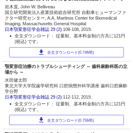
岩木直, John W. Belliveau
国立研究開発法人産業技術総合研究所 自動車ヒューマンファ
クター研究センター, A.A. Martinos Center for Biomedical
Imaging, Massachusetts General Hospital
日本顎変形症学会雑誌
29 (2)
108-108, 2019.
全文ダウンロード： 従量制、基本料金制の方共に121円
(税込) です。
download
全文ダウンロード(0.74MB)
顎変形症治療のトラブルシューティング ～ 歯科麻酔科医の立
場から ～
水田健太郎
東北大学大学院歯学研究科 口腔病態外科学講座 歯科口腔麻酔
学分野
日本顎変形症学会雑誌
29 (2)
112-112, 2019.
全文ダウンロード： 従量制、基本料金制の方共に121円
(税込) です。
download
全文ダウンロード(0.75MB)