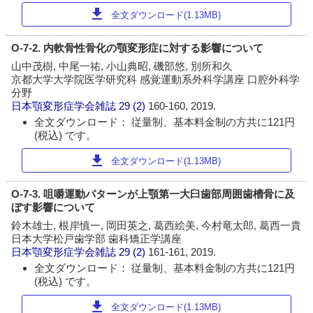
download
全文ダウンロード(1.13MB)
O-7-2. 内軟骨性骨化の顎変形症に対する影響について
山中茂樹, 中尾一祐, 小山典昭, 磯部悠, 別所和久
京都大学大学院医学研究科 感覚運動系外科学講座 口腔外科学
分野
日本顎変形症学会雑誌
29 (2)
160-160, 2019.
全文ダウンロード： 従量制、基本料金制の方共に121円
(税込) です。
download
全文ダウンロード(1.13MB)
O-7-3. 咀嚼運動パターンが上顎第一大臼歯部周囲歯槽骨に及
ぼす影響について
鈴木雄士, 根岸慎一, 岡田英之, 葛西絵美, 今村竜太郎, 葛西一貴
日本大学松戸歯学部 歯科矯正学講座
日本顎変形症学会雑誌
29 (2)
161-161, 2019.
全文ダウンロード： 従量制、基本料金制の方共に121円
(税込) です。
download
全文ダウンロード(1.13MB)