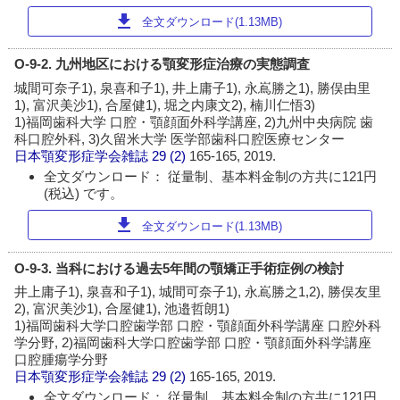
download
全文ダウンロード(1.13MB)
O-9-2. 九州地区における顎変形症治療の実態調査
城間可奈子1), 泉喜和子1), 井上庸子1), 永嶌勝之1), 勝俣由里
1), 富沢美沙1), 合屋健1), 堀之内康文2), 楠川仁悟3)
1)福岡歯科大学 口腔・顎顔面外科学講座, 2)九州中央病院 歯
科口腔外科, 3)久留米大学 医学部歯科口腔医療センター
日本顎変形症学会雑誌
29 (2)
165-165, 2019.
全文ダウンロード： 従量制、基本料金制の方共に121円
(税込) です。
download
全文ダウンロード(1.13MB)
O-9-3. 当科における過去5年間の顎矯正手術症例の検討
井上庸子1), 泉喜和子1), 城間可奈子1), 永嶌勝之1,2), 勝俣友里
2), 富沢美沙1), 合屋健1), 池邉哲朗1)
1)福岡歯科大学口腔歯学部 口腔・顎顔面外科学講座 口腔外科
学分野, 2)福岡歯科大学口腔歯学部 口腔・顎顔面外科学講座
口腔腫瘍学分野
日本顎変形症学会雑誌
29 (2)
165-165, 2019.
全文ダウンロード： 従量制、基本料金制の方共に121円