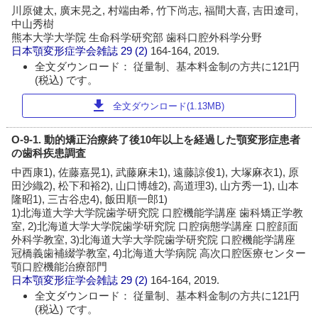
川原健太, 廣末晃之, 村端由希, 竹下尚志, 福間大喜, 吉田遼司,
中山秀樹
熊本大学大学院 生命科学研究部 歯科口腔外科学分野
日本顎変形症学会雑誌
29 (2)
164-164, 2019.
全文ダウンロード： 従量制、基本料金制の方共に121円
(税込) です。
download
全文ダウンロード(1.13MB)
O-9-1. 動的矯正治療終了後10年以上を経過した顎変形症患者
の歯科疾患調査
中西康1), 佐藤嘉晃1), 武藤麻未1), 遠藤諒俊1), 大塚麻衣1), 原
田沙織2), 松下和裕2), 山口博雄2), 高道理3), 山方秀一1), 山本
隆昭1), 三古谷忠4), 飯田順一郎1)
1)北海道大学大学院歯学研究院 口腔機能学講座 歯科矯正学教
室, 2)北海道大学大学院歯学研究院 口腔病態学講座 口腔顔面
外科学教室, 3)北海道大学大学院歯学研究院 口腔機能学講座
冠橋義歯補綴学教室, 4)北海道大学病院 高次口腔医療センター
顎口腔機能治療部門
日本顎変形症学会雑誌
29 (2)
164-164, 2019.
全文ダウンロード： 従量制、基本料金制の方共に121円
(税込) です。