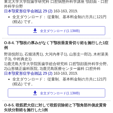
東北大学大学院歯学研究科 口腔病態外科学講座 顎顔面・口腔
外科学分野
日本顎変形症学会雑誌
29 (2)
163-163, 2019.
全文ダウンロード： 従量制、基本料金制の方共に121円
(税込) です。
download
全文ダウンロード(1.13MB)
O-8-4. 下顎枝の厚みがなく下顎枝垂直骨切り術を施行した1症
例
野添悦郎1), 石畑清秀1), 大河内孝子1), 山形圭一郎2), 木村菜美
子3), 中村典史1)
1)鹿児島大学大学院医歯学総合研究科 口腔顎顔面外科学分野,
2)山形矯正歯科医院, 3)鹿児島医療センター歯科 口腔外科
日本顎変形症学会雑誌
29 (2)
163-163, 2019.
全文ダウンロード： 従量制、基本料金制の方共に121円
(税込) です。
download
全文ダウンロード(1.13MB)
O-8-5. 咬筋肥大症に対して咬筋切除術と下顎角部外側皮質骨
矢状分割術を施行した1例