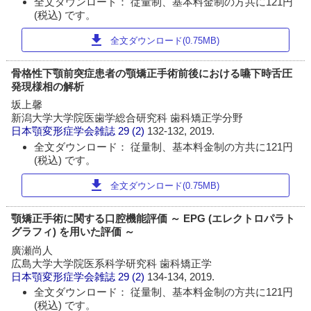
全文ダウンロード： 従量制、基本料金制の方共に121円
(税込) です。
download
全文ダウンロード(0.75MB)
骨格性下顎前突症患者の顎矯正手術前後における嚥下時舌圧
発現様相の解析
坂上馨
新潟大学大学院医歯学総合研究科 歯科矯正学分野
日本顎変形症学会雑誌
29 (2)
132-132, 2019.
全文ダウンロード： 従量制、基本料金制の方共に121円
(税込) です。
download
全文ダウンロード(0.75MB)
顎矯正手術に関する口腔機能評価 ～ EPG (エレクトロパラト
グラフィ) を用いた評価 ～
廣瀬尚人
広島大学大学院医系科学研究科 歯科矯正学
日本顎変形症学会雑誌
29 (2)
134-134, 2019.
全文ダウンロード： 従量制、基本料金制の方共に121円
(税込) です。