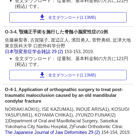
全文ダウンロード： 従量制、基本料金制の方共に121円
(税込) です。
download
全文ダウンロード(1.13MB)
O-3-4. 顎矯正手術を施行した脊髄小脳変性症の1例
佐藤麻梨香, 古賀陽子, 渡辺正人, 濱田勇人, 菅野勇樹, 近津大地
東京医科大学 口腔外科学分野
日本顎変形症学会雑誌
29 (2)
153-153, 2019.
全文ダウンロード： 従量制、基本料金制の方共に121円
(税込) です。
download
全文ダウンロード(1.13MB)
O-4-1. Application of orthognathic surgery to treat post-
traumatic malocclusion caused by an old mandibular
condylar fracture
NORIAKI AOKI1), ISE KAZUMA1), INOUE ARISA1), KOSUGI
YASUFUMI1), KOYAMA CHIKA1), JYUNZO FUNAKI2)
1)Department of Oral and Maxillofacial Surgery, Saiseikai
Yokohama City Nanbu Hospital, 2)Funaki Orthodontic Clinic
The Japanese Journal of Jaw Deformities
29 (2)
154-154, 2019.