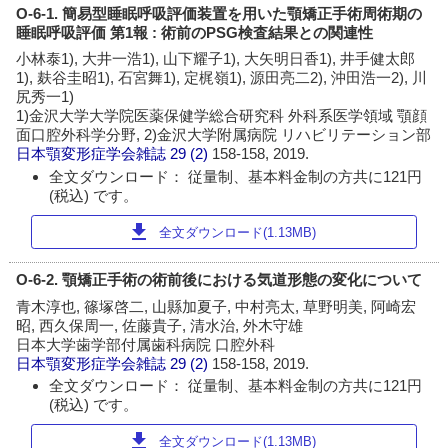
O-6-1. 簡易型睡眠呼吸評価装置を用いた顎矯正手術周術期の
睡眠呼吸評価 第1報 : 術前のPSG検査結果との関連性
小林泰1), 大井一浩1), 山下耀子1), 大矢明日香1), 井手健太郎
1), 麸谷圭昭1), 石宮舞1), 定梶嶺1), 源田亮二2), 沖田浩一2), 川
尻秀一1)
1)金沢大学大学院医薬保健学総合研究科 外科系医学領域 顎顔
面口腔外科学分野, 2)金沢大学附属病院 リハビリテーション部
日本顎変形症学会雑誌
29 (2)
158-158, 2019.
全文ダウンロード： 従量制、基本料金制の方共に121円
(税込) です。
download
全文ダウンロード(1.13MB)
O-6-2. 顎矯正手術の術前後における気道形態の変化について
青木淳也, 篠塚啓二, 山縣加夏子, 中村亮太, 草野明美, 阿崎宏
昭, 西久保周一, 佐藤貴子, 清水治, 外木守雄
日本大学歯学部付属歯科病院 口腔外科
日本顎変形症学会雑誌
29 (2)
158-158, 2019.
全文ダウンロード： 従量制、基本料金制の方共に121円
(税込) です。
download
全文ダウンロード(1.13MB)