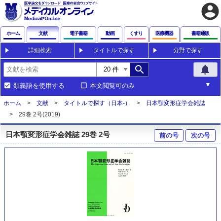
account_circle
ホーム
文献
電子書籍
動画
くすり
医療機器
書籍通販
詳細検索
タイトルで探す
分野で探す
search
notifications
類義語を使用する
本文閲覧可のみ
ホーム
文献
タイトルで探す（日本-）
日本顎変形症学会雑誌
29巻 2号(2019)
日本顎変形症学会雑誌 29巻 2号
前の号
次の号