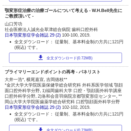
顎変形症治療の治療ゴールについて考える - W.H.Bell先生に
ご教授頂いて -
山口芳功
社会医療法人誠光会草津総合病院 歯科口腔外科
日本顎変形症学会雑誌
29 (2)
100-100, 2019.
全文ダウンロード： 従量制、基本料金制の方共に121円
(税込) です。
download
全文ダウンロード(0.72MB)
プライマリーエンドポイントの再考 - パネリスト
大井一浩*, 横尾嘉宣, 吉岡徳枝**
*金沢大学大学院医薬保健学総合研究科 外科系医学領域 顎顔
面口腔外科学分野, 1)福岡歯科大学 口腔・顎顔面外科学講座
口腔外科学分野, 2)洛和会音羽病院京都顎変形症センター, **
岡山大学大学院医歯薬学総合研究科 口腔顎顔面外科学分野
日本顎変形症学会雑誌
29 (2)
102-102, 2019.
全文ダウンロード： 従量制、基本料金制の方共に121円
(税込) です。
download
全文ダウンロード(0.73MB)