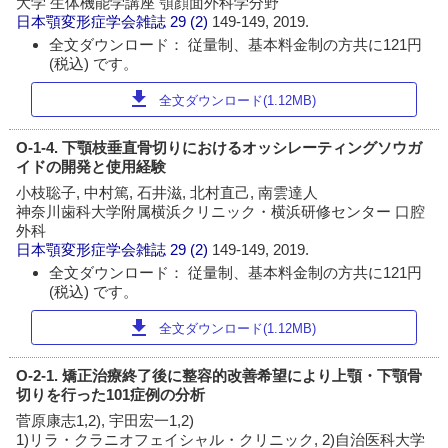
大学 生体機能学講座 顎顔面外科学分野
日本顎変形症学会雑誌
29 (2)
149-149, 2019.
全文ダウンロード： 従量制、基本料金制の方共に121円
(税込) です。
download
全文ダウンロード(1.12MB)
O-1-4. 下顎枝垂直骨切りにおけるオッシレーティングソウガ
イドの開発と使用経験
小枝聡子, 中村篤, 石井滋, 北村直己, 南雲達人
神奈川歯科大学附属横浜クリニック・横浜研修センター 口腔
外科
日本顎変形症学会雑誌
29 (2)
149-149, 2019.
全文ダウンロード： 従量制、基本料金制の方共に121円
(税込) です。
download
全文ダウンロード(1.12MB)
O-2-1. 矯正治療終了後に整容的改善希望により上顎・下顎骨
切りを行った101症例の分析
菅原康志1,2), 宇田宏一1,2)
1)リラ・クラニオフェイシャル・クリニック, 2)自治医科大学