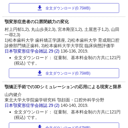
download
全文ダウンロード(0.75MB)
顎変形症患者の口唇閉鎖力の変化
村上円郁1,2), 丸山歩美2,3), 宮本剛至1,2), 土屋恵子1,2), 山田
一尋2,3)
1)松本歯科大学 歯科矯正学講座, 2)松本歯科大学 育成期口腔
診療部門矯正歯科, 3)松本歯科大学大学院 臨床病態評価学
日本顎変形症学会雑誌
29 (2)
136-136, 2019.
全文ダウンロード： 従量制、基本料金制の方共に121円
(税込) です。
download
全文ダウンロード(0.75MB)
顎矯正手術での3Dシミュレーションの応用による現実と限界
山内健介
東北大学大学院歯学研究科 顎顔面・口腔外科学分野
日本顎変形症学会雑誌
29 (2)
140-140, 2019.
全文ダウンロード： 従量制、基本料金制の方共に121円
(税込) です。
download
全文ダウンロード(0.67MB)