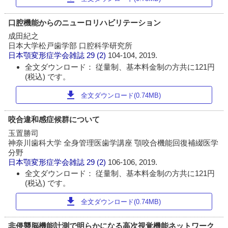
口腔機能からのニューロリハビリテーション
成田紀之
日本大学松戸歯学部 口腔科学研究所
日本顎変形症学会雑誌
29 (2)
104-104, 2019.
全文ダウンロード： 従量制、基本料金制の方共に121円
(税込) です。
download
全文ダウンロード(0.74MB)
咬合違和感症候群について
玉置勝司
神奈川歯科大学 全身管理医歯学講座 顎咬合機能回復補綴医学
分野
日本顎変形症学会雑誌
29 (2)
106-106, 2019.
全文ダウンロード： 従量制、基本料金制の方共に121円
(税込) です。
download
全文ダウンロード(0.74MB)
非侵襲脳機能計測で明らかになる高次視覚機能ネットワーク