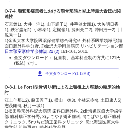
O-7-4. 顎変形症患者における顎骨形態と挙上時最大舌圧の関
連性
石宮舞1), 大井一浩1), 山下耀子1), 井手健太郎1), 大矢明日香
1), 麩谷圭昭1), 小林泰1), 定梶嶺1), 源田亮二2), 沖田浩一2), 川
尻秀一1)
1)金沢大学大学院医薬保健学総合研究科 外科系医学領域 顎顔
面口腔外科学分野, 2)金沢大学附属病院 リハビリテーション部
日本顎変形症学会雑誌
29 (2)
161-161, 2019.
全文ダウンロード： 従量制、基本料金制の方共に121円
(税込) です。
download
全文ダウンロード(1.13MB)
O-8-1. Le Fort I型骨切り術による上顎後上方移動の臨床的検
討
江上佳那1,2), 藤田景子1), 横山一徳3), 小林宏樹4), 土田康人5),
志茂剛6), 秋月一城1)
1)松田整形外科記念病院 歯科口腔外科, 2)北海道医療大学歯学
部 歯科矯正学分野, 3)よこやま矯正歯科, 4)こばやし矯正歯科
クリニック, 5)つちだ矯正歯科クリニック, 6)北海道医療大学
歯学部 組織再建口腔外科学分野