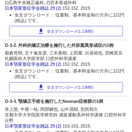
1)広島中央矯正歯科, 2)宮本形成外科
日本顎変形症学会雑誌
29 (2)
152-152, 2019.
全文ダウンロード： 従量制、基本料金制の方共に121円
(税込) です。
download
全文ダウンロード(1.13MB)
O-3-2. 外科的矯正治療を施行した外胚葉異形成症の1例
都倉尭明, 五十嵐友彦, 三木善樹, 上田愛, 出張裕也, 宮崎晃亘
札幌医科大学医学部 口腔外科学講座
日本顎変形症学会雑誌
29 (2)
152-152, 2019.
全文ダウンロード： 従量制、基本料金制の方共に121円
(税込) です。
download
全文ダウンロード(1.13MB)
O-3-3. 顎矯正手術を施行したNoonan症候群の1例
井上悠, 中尾一祐, 阿部瞬也, 山中茂樹, 別所和久
京都大学大学院医学研究科 感覚運動系外科学講座 口腔外科学
分野
日本顎変形症学会雑誌
29 (2)
153-153, 2019.