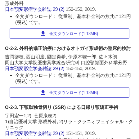
形成外科
日本顎変形症学会雑誌
29 (2)
150-150, 2019.
全文ダウンロード： 従量制、基本料金制の方共に121円
(税込) です。
download
全文ダウンロード(1.13MB)
O-2-2. 外科的矯正治療におけるオトガイ形成術の臨床的検討
吉岡徳枝, 西山明慶, 國定勇希, 伊原木聰一郎, 佐々木朗
岡山大学大学院医歯薬学総合研究科 口腔顎顔面外科学分野
日本顎変形症学会雑誌
29 (2)
150-150, 2019.
全文ダウンロード： 従量制、基本料金制の方共に121円
(税込) です。
download
全文ダウンロード(1.13MB)
O-2-3. 下顎単独骨切り (SSR) による日帰り顎矯正手術
宇田宏一1,2), 菅原康志2)
1)自治医科大学 形成外科, 2)リラ・クラニオフェイシャル・ク
リニック
日本顎変形症学会雑誌
29 (2)
151-151, 2019.