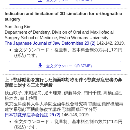
Indication and limitation of 3D simulation for orthognathic
surgery
Sun-Jong Kim
Department of Dentistry, Division of Oral and Maxillofacial
Surgery School of Medicine, Ewha Womans University
The Japanese Journal of Jaw Deformities
29 (2)
142-142, 2019.
全文ダウンロード： 従量制、基本料金制の方共に121円
(税込) です。
download
全文ダウンロード(0.67MB)
上下顎移動術を施行した顔面非対称を伴う顎変形症患者の鼻
形態に対する三次元解析
秋山咲子, 東堀紀尚, 疋田理奈, 伊藤洋介, 門田千穂, 高橋由記,
松本力, 森山啓司
東京医科歯科大学大学院医歯学総合研究科 顎顔面頸部機能再
建学系顎顔面機能修復学講座 顎顔面矯正学分野
日本顎変形症学会雑誌
29 (2)
146-146, 2019.
全文ダウンロード： 従量制、基本料金制の方共に121円
(税込) です。