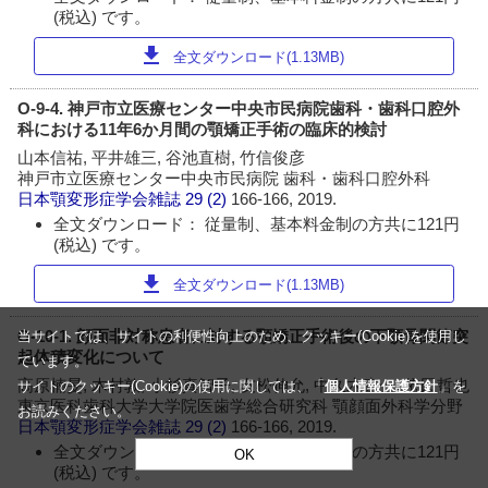
(税込) です。
download
全文ダウンロード(1.13MB)
O-9-4. 神戸市立医療センター中央市民病院歯科・歯科口腔外
科における11年6か月間の顎矯正手術の臨床的検討
山本信祐, 平井雄三, 谷池直樹, 竹信俊彦
神戸市立医療センター中央市民病院 歯科・歯科口腔外科
日本顎変形症学会雑誌
29 (2)
166-166, 2019.
全文ダウンロード： 従量制、基本料金制の方共に121円
(税込) です。
download
全文ダウンロード(1.13MB)
O-10-1. 顔面非対称患者に対する顎矯正手術後の下顎骨関節突
当サイトでは、サイトの利便性向上のため、クッキー(Cookie)を使用し
起体積変化について
ています。
高原楠旻, 木村敦, 小杉真智子, 友松伸允, 中久木康一, 依田哲也
サイトのクッキー(Cookie)の使用に関しては、「
個人情報保護方針
」を
東京医科歯科大学大学院医歯学総合研究科 顎顔面外科学分野
お読みください。
日本顎変形症学会雑誌
29 (2)
166-166, 2019.
全文ダウンロード： 従量制、基本料金制の方共に121円
OK
(税込) です。