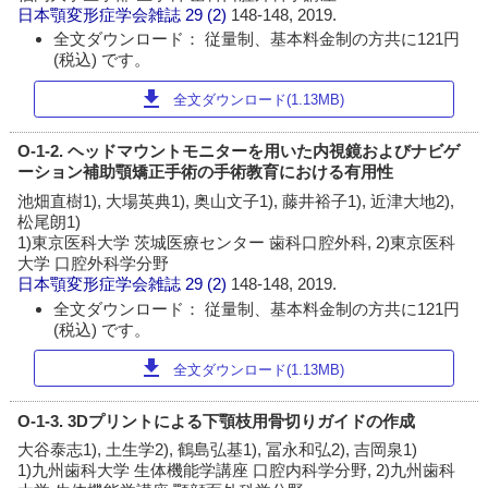
日本顎変形症学会雑誌
29 (2)
148-148, 2019.
全文ダウンロード： 従量制、基本料金制の方共に121円
(税込) です。
download
全文ダウンロード(1.13MB)
O-1-2. ヘッドマウントモニターを用いた内視鏡およびナビゲ
ーション補助顎矯正手術の手術教育における有用性
池畑直樹1), 大場英典1), 奥山文子1), 藤井裕子1), 近津大地2),
松尾朗1)
1)東京医科大学 茨城医療センター 歯科口腔外科, 2)東京医科
大学 口腔外科学分野
日本顎変形症学会雑誌
29 (2)
148-148, 2019.
全文ダウンロード： 従量制、基本料金制の方共に121円
(税込) です。
download
全文ダウンロード(1.13MB)
O-1-3. 3Dプリントによる下顎枝用骨切りガイドの作成
大谷泰志1), 土生学2), 鶴島弘基1), 冨永和弘2), 吉岡泉1)
1)九州歯科大学 生体機能学講座 口腔内科学分野, 2)九州歯科