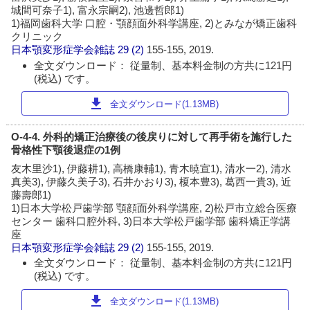
城間可奈子1), 富永宗嗣2), 池邊哲郎1)
1)福岡歯科大学 口腔・顎顔面外科学講座, 2)とみなが矯正歯科
クリニック
日本顎変形症学会雑誌
29 (2)
155-155, 2019.
全文ダウンロード： 従量制、基本料金制の方共に121円
(税込) です。
download
全文ダウンロード(1.13MB)
O-4-4. 外科的矯正治療後の後戻りに対して再手術を施行した
骨格性下顎後退症の1例
友木里沙1), 伊藤耕1), 高橋康輔1), 青木暁宣1), 清水一2), 清水
真美3), 伊藤久美子3), 石井かおり3), 榎本豊3), 葛西一貴3), 近
藤壽郎1)
1)日本大学松戸歯学部 顎顔面外科学講座, 2)松戸市立総合医療
センター 歯科口腔外科, 3)日本大学松戸歯学部 歯科矯正学講
座
日本顎変形症学会雑誌
29 (2)
155-155, 2019.
全文ダウンロード： 従量制、基本料金制の方共に121円
(税込) です。
download
全文ダウンロード(1.13MB)