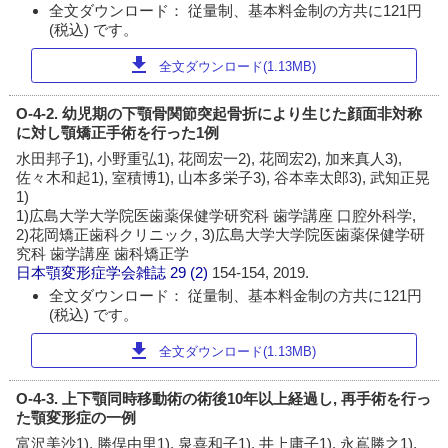
全文ダウンロード： 従量制、基本料金制の方共に121円
(税込) です。
download
全文ダウンロード(1.13MB)
O-4-2. 幼児期の下顎骨関節突起骨折により生じた顔面非対称
に対し顎矯正手術を行った1例
水田邦子1), 小野重弘1), 花岡宏一2), 花岡宏2), 加来真人3),
佐々木和起1), 室積博1), 山本多栄子3), 谷本幸太郎3), 武知正晃
1)
1)広島大学大学院医歯薬保健学研究科 歯学講座 口腔外科学,
2)花岡矯正歯科クリニック, 3)広島大学大学院医歯薬保健学研
究科 歯学講座 歯科矯正学
日本顎変形症学会雑誌
29 (2)
154-154, 2019.
全文ダウンロード： 従量制、基本料金制の方共に121円
(税込) です。
download
全文ダウンロード(1.13MB)
O-4-3. 上下顎同時移動術の術後10年以上経過し, 再手術を行っ
た顎変形症の一例
富沢美沙1), 勝俣由里1), 泉喜和子1), 井上庸子1), 永嶌勝之1),