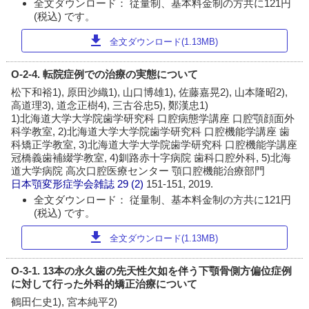
全文ダウンロード： 従量制、基本料金制の方共に121円
(税込) です。
download
全文ダウンロード(1.13MB)
O-2-4. 転院症例での治療の実態について
松下和裕1), 原田沙織1), 山口博雄1), 佐藤嘉晃2), 山本隆昭2),
高道理3), 道念正樹4), 三古谷忠5), 鄭漢忠1)
1)北海道大学大学院歯学研究科 口腔病態学講座 口腔顎顔面外
科学教室, 2)北海道大学大学院歯学研究科 口腔機能学講座 歯
科矯正学教室, 3)北海道大学大学院歯学研究科 口腔機能学講座
冠橋義歯補綴学教室, 4)釧路赤十字病院 歯科口腔外科, 5)北海
道大学病院 高次口腔医療センター 顎口腔機能治療部門
日本顎変形症学会雑誌
29 (2)
151-151, 2019.
全文ダウンロード： 従量制、基本料金制の方共に121円
(税込) です。
download
全文ダウンロード(1.13MB)
O-3-1. 13本の永久歯の先天性欠如を伴う下顎骨側方偏位症例
に対して行った外科的矯正治療について
鶴田仁史1), 宮本純平2)