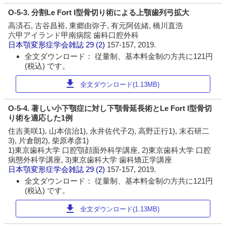
O-5-3. 分割Le Fort I型骨切り術による上顎歯列弓拡大
高済石, 古谷昌裕, 東郷由弥子, 有元阿佐緒, 橋川直浩
六甲アイランド甲南病院 歯科口腔外科
日本顎変形症学会雑誌
29 (2)
157-157, 2019.
全文ダウンロード： 従量制、基本料金制の方共に121円
(税込) です。
download
全文ダウンロード(1.13MB)
O-5-4. 著しい小下顎症に対し下顎骨延長術とLe Fort I型骨切
り術を適応した1例
住吉美咲1), 山本信治1), 永井佐代子2), 高野正行1), 末石研二
3), 片倉朗2), 柴原孝彦1)
1)東京歯科大学 口腔顎顔面外科学講座, 2)東京歯科大学 口腔
病態外科学講座, 3)東京歯科大学 歯科矯正学講座
日本顎変形症学会雑誌
29 (2)
157-157, 2019.
全文ダウンロード： 従量制、基本料金制の方共に121円
(税込) です。
download
全文ダウンロード(1.13MB)