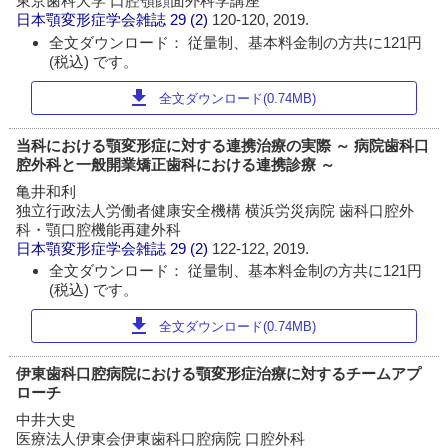
東京歯科大学 口腔顎顔面外科学講座
日本顎変形症学会雑誌
29 (2)
120-120, 2019.
全文ダウンロード： 従量制、基本料金制の方共に121円
(税込) です。
download
全文ダウンロード(0.74MB)
当科における顎変形症に対する連携治療の実際 ～ 病院歯科口
腔外科と一般開業矯正歯科における連携診療 ～
亀井和利
独立行政法人労働者健康安全機構 横浜労災病院 歯科口腔外
科・顎口腔機能再建外科
日本顎変形症学会雑誌
29 (2)
122-122, 2019.
全文ダウンロード： 従量制、基本料金制の方共に121円
(税込) です。
download
全文ダウンロード(0.74MB)
伊東歯科口腔病院における顎変形症治療に対するチームアプ
ローチ
中井大史
医療法人伊東会伊東歯科口腔病院 口腔外科