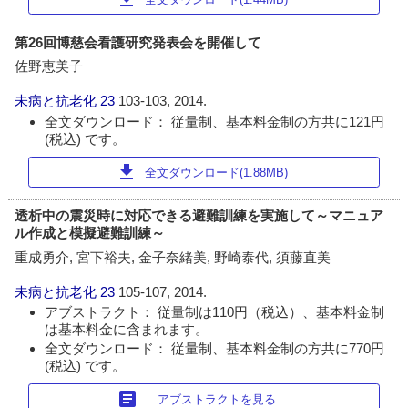
第26回博慈会看護研究発表会を開催して
佐野恵美子
未病と抗老化
23
103-103, 2014.
全文ダウンロード： 従量制、基本料金制の方共に121円
(税込) です。
download
全文ダウンロード(1.88MB)
透析中の震災時に対応できる避難訓練を実施して～マニュア
ル作成と模擬避難訓練～
重成勇介, 宮下裕夫, 金子奈緒美, 野崎泰代, 須藤直美
未病と抗老化
23
105-107, 2014.
アブストラクト： 従量制は110円（税込）、基本料金制
は基本料金に含まれます。
全文ダウンロード： 従量制、基本料金制の方共に770円
(税込) です。
article
アブストラクトを見る