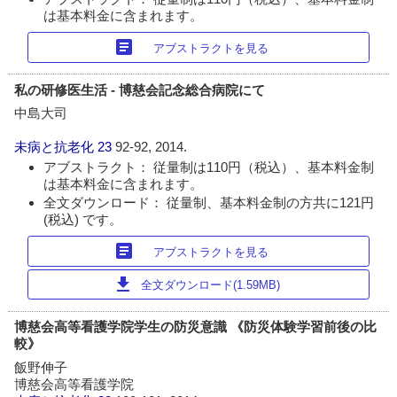
は基本料金に含まれます。
article
アブストラクトを見る
私の研修医生活 - 博慈会記念総合病院にて
中島大司
未病と抗老化
23
92-92, 2014.
アブストラクト： 従量制は110円（税込）、基本料金制
は基本料金に含まれます。
全文ダウンロード： 従量制、基本料金制の方共に121円
(税込) です。
article
アブストラクトを見る
download
全文ダウンロード(1.59MB)
博慈会高等看護学院学生の防災意識 《防災体験学習前後の比
較》
飯野伸子
博慈会高等看護学院