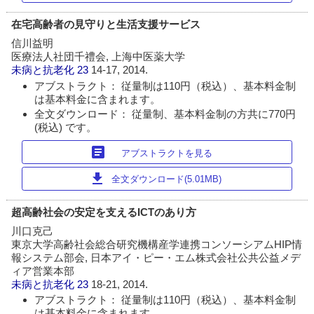
在宅高齢者の見守りと生活支援サービス
信川益明
医療法人社団千禮会, 上海中医薬大学
未病と抗老化
23
14-17, 2014.
アブストラクト： 従量制は110円（税込）、基本料金制
は基本料金に含まれます。
全文ダウンロード： 従量制、基本料金制の方共に770円
(税込) です。
article
アブストラクトを見る
download
全文ダウンロード(5.01MB)
超高齢社会の安定を支えるICTのあり方
川口克己
東京大学高齢社会総合研究機構産学連携コンソーシアムHIP情
報システム部会, 日本アイ・ピー・エム株式会社公共公益メデ
ィア営業本部
未病と抗老化
23
18-21, 2014.
アブストラクト： 従量制は110円（税込）、基本料金制
は基本料金に含まれます。