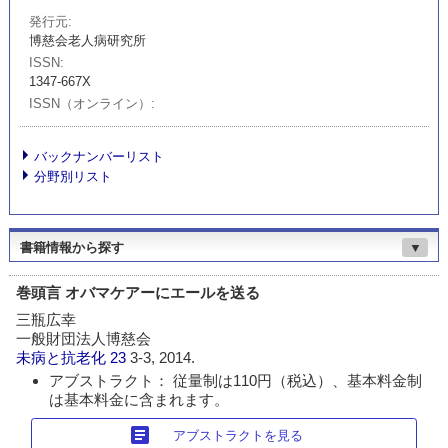
発行元
博慈会老人病研究所
ISSN
1347-667X
ISSN（オンライン）
バックナンバーリスト
分野別リスト
書籍情報から探す
▼
巻頭言 オバマケアーにエールを送る
三瓶広幸
一般財団法人博慈会
未病と抗老化
23
3-3, 2014.
アブストラクト： 従量制は110円（税込）、基本料金制
は基本料金に含まれます。
article
アブストラクトを見る