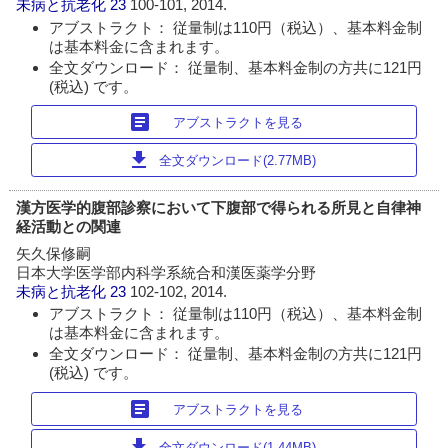
未病と抗老化
23
100-101, 2014.
アブストラクト： 従量制は110円（税込）、基本料金制
は基本料金に含まれます。
全文ダウンロード： 従量制、基本料金制の方共に121円
(税込) です。
article
アブストラクトを見る
download
全文ダウンロード(2.77MB)
漢方医学的腹部診察において下腹部で得られる所見と自律神
経活動との関連
矢久保修嗣
日本大学医学部内科学系統合和漢医薬学分野
未病と抗老化
23
102-102, 2014.
アブストラクト： 従量制は110円（税込）、基本料金制
は基本料金に含まれます。
全文ダウンロード： 従量制、基本料金制の方共に121円
(税込) です。
article
アブストラクトを見る
download
全文ダウンロード(1.44MB)