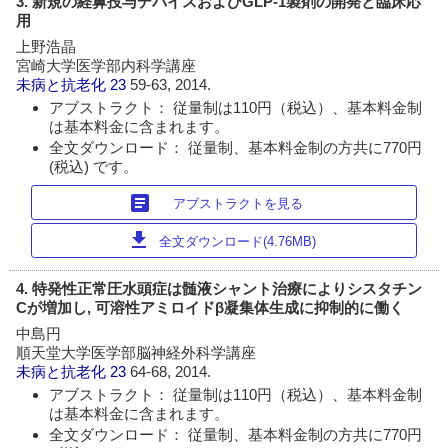
3. 新規の経鼻投与デバイスおよびGLP-1製剤の開発と臨床応
用
上野浩晶
宮崎大学医学部内科学講座
未病と抗老化
23
59-63, 2014.
アブストラクト： 従量制は110円（税込）、基本料金制
は基本料金に含まれます。
全文ダウンロード： 従量制、基本料金制の方共に770円
(税込) です。
article
アブストラクトを見る
download
全文ダウンロード(4.76MB)
4. 特発性正常圧水頭症は髄液シャント治療によりシスタチン
Cが増加し, 可溶性アミロイドβ凝集体生成に抑制的に働く
中島円
順天堂大学医学部脳神経外科学講座
未病と抗老化
23
64-68, 2014.
アブストラクト： 従量制は110円（税込）、基本料金制
は基本料金に含まれます。
全文ダウンロード： 従量制、基本料金制の方共に770円