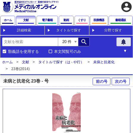
account_circle
ホーム
文献
電子書籍
動画
くすり
医療機器
書籍通販
詳細検索
タイトルで探す
分野で探す
search
notifications
類義語を使用する
本文閲覧可のみ
ホーム
文献
タイトルで探す（は - や行）
未病と抗老化
23巻(2014)
未病と抗老化 23巻 - 号
前の号
次の号