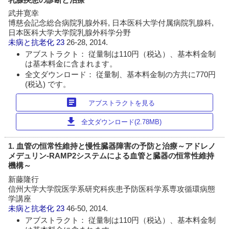
武井寛幸
博慈会記念総合病院乳腺外科, 日本医科大学付属病院乳腺科,
日本医科大学大学院乳腺外科学分野
未病と抗老化
23
26-28, 2014.
アブストラクト： 従量制は110円（税込）、基本料金制
は基本料金に含まれます。
全文ダウンロード： 従量制、基本料金制の方共に770円
(税込) です。
article
アブストラクトを見る
download
全文ダウンロード(2.78MB)
1. 血管の恒常性維持と慢性臓器障害の予防と治療～アドレノ
メデュリン-RAMP2システムによる血管と臓器の恒常性維持
機構～
新藤隆行
信州大学大学院医学系研究科疾患予防医科学系専攻循環病態
学講座
未病と抗老化
23
46-50, 2014.
アブストラクト： 従量制は110円（税込）、基本料金制