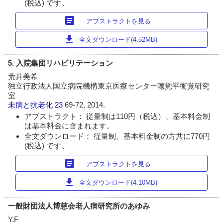
(税込) です。
article
アブストラクトを見る
download
全文ダウンロード(4.52MB)
5. 入院集団リハビリテーション
荒井美希
独立行政法人国立病院機構東京医療センター聴覚平衡覚研究
室
未病と抗老化
23
69-72, 2014.
アブストラクト： 従量制は110円（税込）、基本料金制
は基本料金に含まれます。
全文ダウンロード： 従量制、基本料金制の方共に770円
(税込) です。
article
アブストラクトを見る
download
全文ダウンロード(4.10MB)
一般財団法人博慈会老人病研究所のあゆみ
Y.F