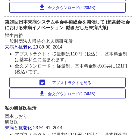
download
全文ダウンロード(2.20MB)
第20回日本未病システム学会学術総会を開催して (超高齢社会
における未病イノベーション. 動きだした未病八策)
福生吉裕
一般財団法人博慈会老人病研究所
未病と抗老化
23
89-90, 2014.
アブストラクト： 従量制は110円（税込）、基本料金制
は基本料金に含まれます。
全文ダウンロード： 従量制、基本料金制の方共に121円
(税込) です。
article
アブストラクトを見る
download
全文ダウンロード(2.74MB)
私の研修医生活
岡本しおり
研修医
未病と抗老化
23
91-91, 2014.
アブストラクト： 従量制は110円（税込）、基本料金制