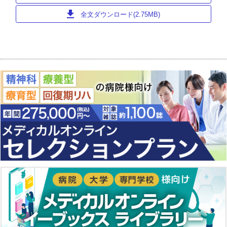
download
全文ダウンロード(2.75MB)