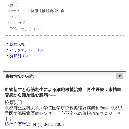
発行元
パナソニック健康保険組合松仁会
ISSN
0388-9734
ISSN（オンライン）
投稿規程
バックナンバーリスト
分野別リスト
書籍情報から探す
▼
血管新生と心筋創生による細胞移植治療―再生医療：末梢血
管病から難治性心臓病へ―
松原弘明
京都府立医科大学大学院医学研究科循環器病態制御学, 京都大
学医学部探索医療センター「心不全への細胞移植プロジェク
ト」
松仁会医学誌
44 (1)
3-11, 2005.