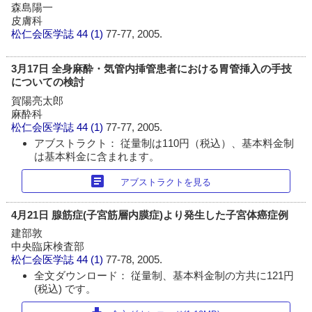
森島陽一
皮膚科
松仁会医学誌
44 (1)
77-77, 2005.
3月17日 全身麻酔・気管内挿管患者における胃管挿入の手技
についての検討
賀陽亮太郎
麻酔科
松仁会医学誌
44 (1)
77-77, 2005.
アブストラクト： 従量制は110円（税込）、基本料金制
は基本料金に含まれます。
article
アブストラクトを見る
4月21日 腺筋症(子宮筋層内膜症)より発生した子宮体癌症例
建部敦
中央臨床検査部
松仁会医学誌
44 (1)
77-78, 2005.
全文ダウンロード： 従量制、基本料金制の方共に121円
(税込) です。