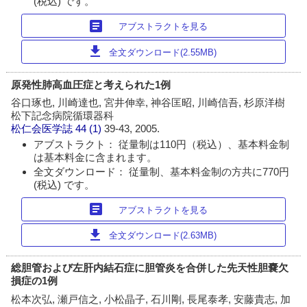
(税込) です。
article
アブストラクトを見る
download
全文ダウンロード(2.55MB)
原発性肺高血圧症と考えられた1例
谷口琢也, 川崎達也, 宮井伸幸, 神谷匡昭, 川崎信吾, 杉原洋樹
松下記念病院循環器科
松仁会医学誌
44 (1)
39-43, 2005.
アブストラクト： 従量制は110円（税込）、基本料金制
は基本料金に含まれます。
全文ダウンロード： 従量制、基本料金制の方共に770円
(税込) です。
article
アブストラクトを見る
download
全文ダウンロード(2.63MB)
総胆管および左肝内結石症に胆管炎を合併した先天性胆嚢欠
損症の1例
松本次弘, 瀬戸信之, 小松晶子, 石川剛, 長尾泰孝, 安藤貴志, 加