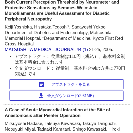
Both Current Perception Threshold by Neurometer and
Protective Sensations by Semmes-Weinstein
Monofilaments are Useful Assessment for Diabetic
Peripheral Neuropathy
Keiji Yoshioka, Hisataka Tegoshi*, Sadayoshi Yokoo
Department of Diabetes and Endocrinology, Matsushita
Memorial Hospital, *Department of Medicine, Kyoto First Red
Cross Hospital
MATSUSHITA MEDICAL JOURNAL
44 (1)
21-25, 2005.
アブストラクト： 従量制は110円（税込）、基本料金制
は基本料金に含まれます。
全文ダウンロード： 従量制、基本料金制の方共に770円
(税込) です。
article
アブストラクトを見る
download
全文ダウンロード(2.61MB)
A Case of Acute Myocardial Infarction at the Site of
Anastomosis after Piehler Operation
Mitsuyoshi Hadase, Tatsuya Kawasaki, Takuya Taniguchi,
Nobuyuki Miyai, Tadaaki Kamitani, Shingo Kawasaki, Hiroki