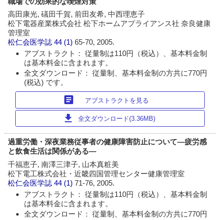
職場での効果的な喫煙対策
高田康光, 礒田千賀, 前田友希, 中西理恵子
松下電器産業株式会社 松下ホームアプライアンス社 奈良健康
管理室
松仁会医学誌
44 (1)
65-70, 2005.
アブストラクト： 従量制は110円（税込）、基本料金制
は基本料金に含まれます。
全文ダウンロード： 従量制、基本料金制の方共に770円
(税込) です。
article
アブストラクトを見る
download
全文ダウンロード(3.36MB)
過重労働・深夜業務従事者の健康障害防止について―疲労感
と飲食生活は関係がある―
千福恵子, 南澤三津子, 山本真粧美
松下電工株式会社・近畿四国管理センター健康管理室
松仁会医学誌
44 (1)
71-76, 2005.
アブストラクト： 従量制は110円（税込）、基本料金制
は基本料金に含まれます。
全文ダウンロード： 従量制、基本料金制の方共に770円