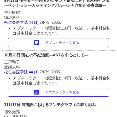
9月11日 慢性腎不全患者のシャント狭窄に対する末梢インタ
ーベンション―カッティングバルーンも含めた治療成績―
神谷匡昭
循環器科
松仁会医学誌
44 (1)
78-78, 2005.
アブストラクト： 従量制は110円（税込）、基本料金制
は基本料金に含まれます。
article
アブストラクトを見る
10月20日 現在の不妊治療―ARTを中心として―
三戸和子
産婦人科
松仁会医学誌
44 (1)
78-79, 2005.
アブストラクト： 従量制は110円（税込）、基本料金制
は基本料金に含まれます。
article
アブストラクトを見る
11月17日 当施設におけるマンモグラフィの取り組み
徳弘光邦
中央放射線科