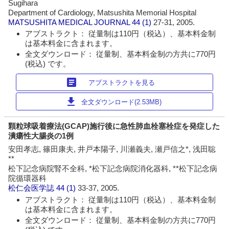
Sugihara
Department of Cardiology, Matsushita Memorial Hospital
MATSUSHITA MEDICAL JOURNAL
44 (1)
27-31, 2005.
アブストラクト： 従量制は110円（税込）、基本料金制
は基本料金に含まれます。
全文ダウンロード： 従量制、基本料金制の方共に770円
(税込) です。
article
アブストラクトを見る
download
全文ダウンロード(2.53MB)
顆粒球吸着療法(GCAP)施行後に急性肺血栓塞栓症を発症した
潰瘍性大腸炎の1例
安田孝志, 篠田康夫, 井戸本陽子, 川瀬義夫, 瀬戸信之*, 浅田聡
**
松下記念病院腎不全科, *松下記念病院消化器科, **松下記念病
院循環器科
松仁会医学誌
44 (1)
33-37, 2005.
アブストラクト： 従量制は110円（税込）、基本料金制
は基本料金に含まれます。
全文ダウンロード： 従量制、基本料金制の方共に770円