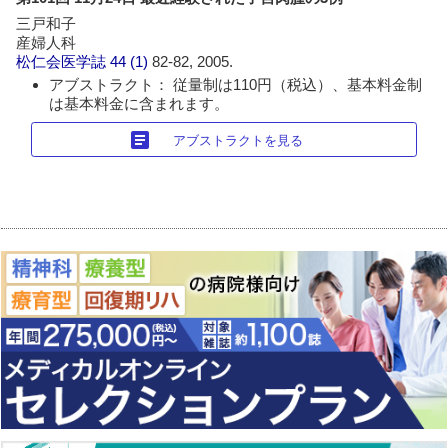
三戸和子
産婦人科
松仁会医学誌
44 (1)
82-82, 2005.
アブストラクト： 従量制は110円（税込）、基本料金制
は基本料金に含まれます。
article
アブストラクトを見る