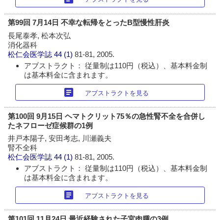
第99回 7月14日 不幸な転帰をとったB型慢性肝炎
長尾泰孝, 松本次弘
消化器科
松仁会医学誌
44 (1)
81-81, 2005.
アブストラクト： 従量制は110円（税込）、基本料金制
は基本料金に含まれます。
article
アブストラクトを見る
第100回 9月15日 ヘマトクリット75％の急性腎不全を合併し
たネフローゼ症候群の1例
井戸本陽子, 安田考志, 川瀬義夫
腎不全科
松仁会医学誌
44 (1)
81-81, 2005.
アブストラクト： 従量制は110円（税込）、基本料金制
は基本料金に含まれます。
article
アブストラクトを見る
第101回 11月24日 最近経験された子宮肉腫の3例