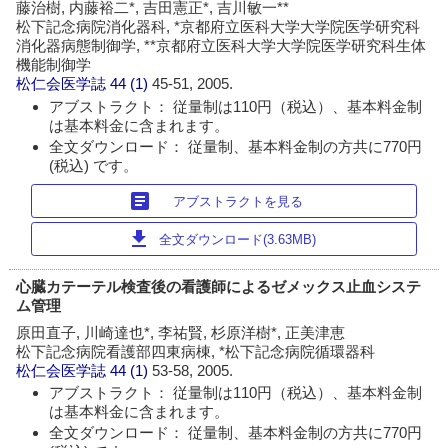
藤治樹, 内藤裕二*, 吉田憲正*, 吉川敏一**
松下記念病院消化器科, *京都府立医科大学大学院医学研究科
消化器病態制御学, **京都府立医科大学大学院医学研究科生体
機能制御学
松仁会医学誌
44 (1)
45-51, 2005.
アブストラクト： 従量制は110円（税込）、基本料金制
は基本料金に含まれます。
全文ダウンロード： 従量制、基本料金制の方共に770円
(税込) です。
article
アブストラクトを見る
download
全文ダウンロード(3.63MB)
心臓カテーテル検査後の看護師によるゼメックス止血システ
ム管理
原田直子, 川崎達也*, 李祐賢, 杉原洋樹*, 正美津恵
松下記念病院看護部四東病棟, *松下記念病院循環器科
松仁会医学誌
44 (1)
53-58, 2005.
アブストラクト： 従量制は110円（税込）、基本料金制
は基本料金に含まれます。
全文ダウンロード： 従量制、基本料金制の方共に770円