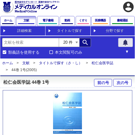
account_circle
ホーム
文献
電子書籍
動画
くすり
医療機器
書籍通販
詳細検索
タイトルで探す
分野で探す
search
notifications
類義語を使用する
本文閲覧可のみ
ホーム
文献
タイトルで探す（さ・し）
松仁会医学誌
44巻 1号(2005)
松仁会医学誌 44巻 1号
前の号
次の号