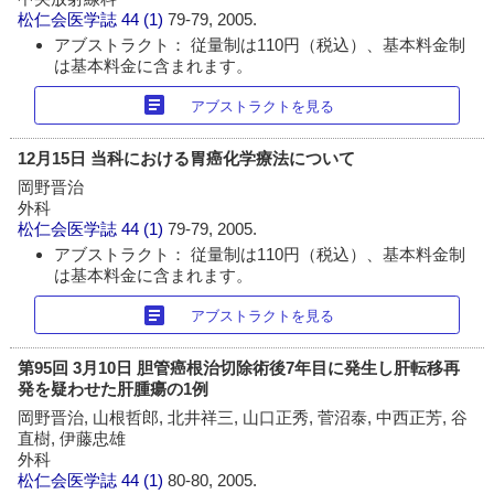
松仁会医学誌
44 (1)
79-79, 2005.
アブストラクト： 従量制は110円（税込）、基本料金制
は基本料金に含まれます。
article
アブストラクトを見る
12月15日 当科における胃癌化学療法について
岡野晋治
外科
松仁会医学誌
44 (1)
79-79, 2005.
アブストラクト： 従量制は110円（税込）、基本料金制
は基本料金に含まれます。
article
アブストラクトを見る
第95回 3月10日 胆管癌根治切除術後7年目に発生し肝転移再
発を疑わせた肝腫瘍の1例
岡野晋治, 山根哲郎, 北井祥三, 山口正秀, 菅沼泰, 中西正芳, 谷
直樹, 伊藤忠雄
外科
松仁会医学誌
44 (1)
80-80, 2005.