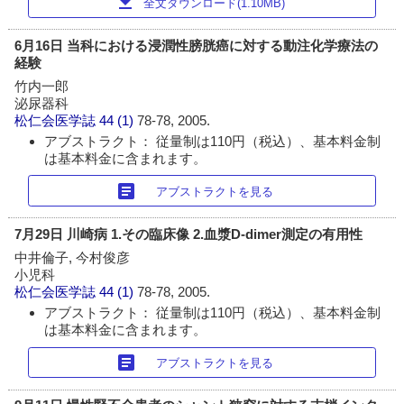
download
全文ダウンロード(1.10MB)
6月16日 当科における浸潤性膀胱癌に対する動注化学療法の
経験
竹内一郎
泌尿器科
松仁会医学誌
44 (1)
78-78, 2005.
アブストラクト： 従量制は110円（税込）、基本料金制
は基本料金に含まれます。
article
アブストラクトを見る
7月29日 川崎病 1.その臨床像 2.血漿D-dimer測定の有用性
中井倫子, 今村俊彦
小児科
松仁会医学誌
44 (1)
78-78, 2005.
アブストラクト： 従量制は110円（税込）、基本料金制
は基本料金に含まれます。
article
アブストラクトを見る