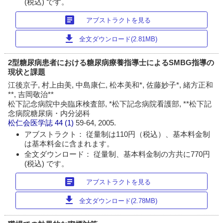
(税込) です。
article
アブストラクトを見る
download
全文ダウンロード(2.81MB)
2型糖尿病患者における糖尿病療養指導士によるSMBG指導の
現状と課題
江後京子, 村上由美, 中島康仁, 松本美和*, 佐藤妙子*, 緒方正和
**, 吉岡敬治**
松下記念病院中央臨床検査部, *松下記念病院看護部, **松下記
念病院糖尿病・内分泌科
松仁会医学誌
44 (1)
59-64, 2005.
アブストラクト： 従量制は110円（税込）、基本料金制
は基本料金に含まれます。
全文ダウンロード： 従量制、基本料金制の方共に770円
(税込) です。
article
アブストラクトを見る
download
全文ダウンロード(2.78MB)