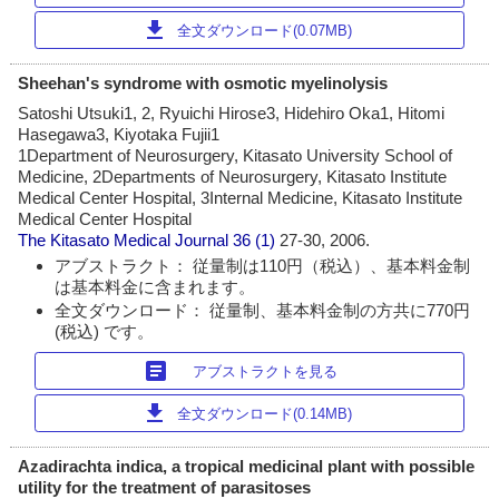
download
全文ダウンロード(0.07MB)
Sheehan's syndrome with osmotic myelinolysis
Satoshi Utsuki1, 2, Ryuichi Hirose3, Hidehiro Oka1, Hitomi
Hasegawa3, Kiyotaka Fujii1
1Department of Neurosurgery, Kitasato University School of
Medicine, 2Departments of Neurosurgery, Kitasato Institute
Medical Center Hospital, 3Internal Medicine, Kitasato Institute
Medical Center Hospital
The Kitasato Medical Journal
36 (1)
27-30, 2006.
アブストラクト： 従量制は110円（税込）、基本料金制
は基本料金に含まれます。
全文ダウンロード： 従量制、基本料金制の方共に770円
(税込) です。
article
アブストラクトを見る
download
全文ダウンロード(0.14MB)
Azadirachta indica, a tropical medicinal plant with possible
utility for the treatment of parasitoses