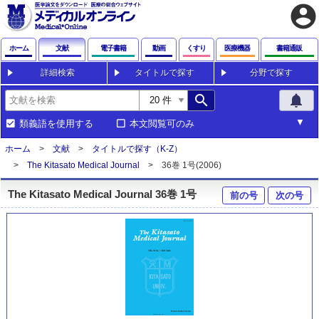
account_circle
ホーム
文献
電子書籍
動画
くすり
医療機器
書籍通販
詳細検索
タイトルで探す
分野で探す
search
notifications
類義語を使用する
本文閲覧可のみ
ホーム
文献
タイトルで探す（K-Z）
The Kitasato Medical Journal
36巻 1号(2006)
The Kitasato Medical Journal 36巻 1号
前の号
次の号