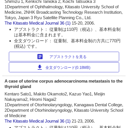
Shimizu 1, Kenkichi Tanioka 2, Koichi Tatsuoka 3
1Department of Ophthalmology, Kitasato University School of
Medicine, 2NHK Broadcasting Technology Research Institution,
Tokyo, Japan 3 Ryu Satellite Planning Co., Ltd.
The Kitasato Medical Journal
36 (1)
15-20, 2006.
アブストラクト： 従量制は110円（税込）、基本料金制
は基本料金に含まれます。
全文ダウンロード： 従量制、基本料金制の方共に770円
(税込) です。
article
アブストラクトを見る
download
全文ダウンロード(0.18MB)
A case of uterine corpus adenocarcinoma metastasis to the
thyroid gland
Kentaro Sato1, Makito Okamoto2, Kazuo Yao1, Meijin
Nakayama2, Hiromi Nagai2
1Department of Otorhinolaryngology, Kanagawa Dental College,
2Department of Otorhinolaryngology, Kitasato University School
of Medicine
The Kitasato Medical Journal
36 (1)
21-23, 2006.
アブストラクト： 従量制は110円（税込）、基本料金制