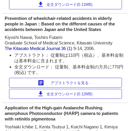
download
全文ダウンロード(0.11MB)
Prevention of wheelchair-related accidents in elderly
people in Japan：Based on the different causes of the
accidents between Japan and the United States
Kiyoshi Nawai, Toshiro Futami
Graduate School of Medical Science, Kitasato University
The Kitasato Medical Journal
36 (1)
9-14, 2006.
アブストラクト： 従量制は110円（税込）、基本料金制
は基本料金に含まれます。
全文ダウンロード： 従量制、基本料金制の方共に770円
(税込) です。
article
アブストラクトを見る
download
全文ダウンロード(0.12MB)
Application of the High-gain Avalanche Rushing
amorphous Photoconductor (HARP) camera to patients
with retinitis pigmentosa
Yoshiaki Ichibe 1, Kenta Tsutsui 1, Koichi Nagano 1, Kimiya