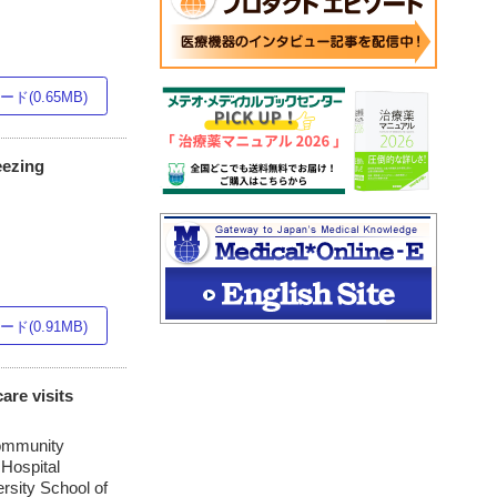
ド(0.65MB)
eezing
ド(0.91MB)
are visits
Community
 Hospital
ersity School of