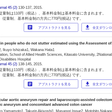
urnal
45 (2)
130-137, 2015.
従量制は110円（税込）、基本料金制は基本料金に含まれます。
 従量制、基本料金制の方共に770円(税込) です。
article
download
アブストラクトを見る
全文ダウンロー
s in people who do not stutter estimated using the Assessment of
, Ikuyo Ishizaka1, Wakana Hata1
tion, School of Allied Health Sciences, Kitasato University, 2National
isabilities Hospital
urnal
45 (2)
138-145, 2015.
従量制は110円（税込）、基本料金制は基本料金に含まれます。
 従量制、基本料金制の方共に770円(税込) です。
article
download
アブストラクトを見る
全文ダウンロー
lar aortic aneurysm repair and laparoscopic-assisted colectomy
tic aneurysm and concomitant advanced colon cancer
ro Yamamoto1, Takurin Akiyoshi1, Masanori Inoue2, Motohito Nakag