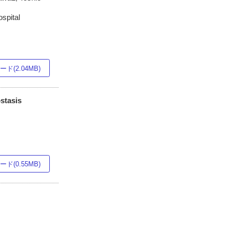
spital
ド(2.04MB)
stasis
ド(0.55MB)