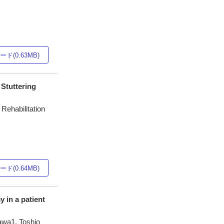
ド(0.63MB)
 Stuttering
 Rehabilitation
ド(0.64MB)
 in a patient
awa1, Toshio