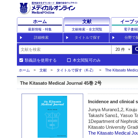
ホーム
文献
イーブ
最新情報・特集
文献検索・全文閲覧
電子書籍
詳細検索
タイトルで探す
分野で
sea
類義語を使用する
本文閲覧可のみ
ホーム
文献
タイトルで探す（K-Z）
The Kitasato Medica
The Kitasato Medical Journal 45巻 2号
Incidence and clinical 
Junya Murano1,2, Kouju
Takashi Sano1, Yasuo T
1Department of Nephrolog
Kitasato University Gra
The Kitasato Medical Jo