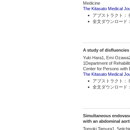
Medicine
The Kitasato Medical Jo
アブストラクト： 
全文ダウンロード：
A study of disfluencie
Yuki Hara1, Emi Ozawa2
1Department of Rehabilita
Center for Persons with D
The Kitasato Medical Jo
アブストラクト： 
全文ダウンロード：
Simultaneous endovascu
with an abdominal aor
Tomoki Tamura1, Seiichi