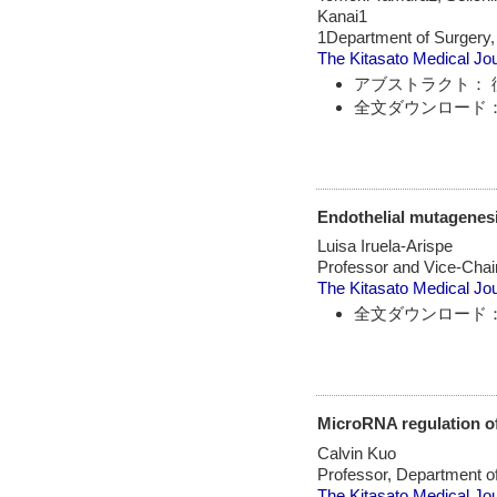
Kanai1
1Department of Surgery, 
The Kitasato Medical Jo
アブストラクト： 
全文ダウンロード：
Endothelial mutagenesi
Luisa Iruela-Arispe
Professor and Vice-Chai
The Kitasato Medical Jo
全文ダウンロード：
MicroRNA regulation o
Calvin Kuo
Professor, Department of
The Kitasato Medical Jo