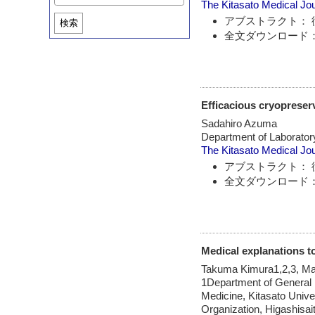
The Kitasato Medical Jo
アブストラクト： 
検索
全文ダウンロード：
Efficacious cryopreserv
Sadahiro Azuma
Department of Laboratory
The Kitasato Medical Jo
アブストラクト： 
全文ダウンロード：
Medical explanations t
Takuma Kimura1,2,3, Ma
1Department of General 
Medicine, Kitasato Unive
Organization, Higashisai