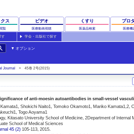
ックス
ビデオ
くすり
プロ
閲覧
医療動画視聴
医薬品検索
医療機
探す
学会・出版社で探す
rch
オプション
l Journal
45巻 2号(2015)
significance of anti-moesin autoantibodies in small-vessel vasculi
 Kamata1, Shokichi Naito1, Tomoko Okamoto1, Mariko Kamata1,2, C
akeuchi1, Togo Aoyama1
y, Kitasato University School of Medicine, 2Department of Internal 
duate School of Medical Sciences
urnal
45 (2)
105-113, 2015.