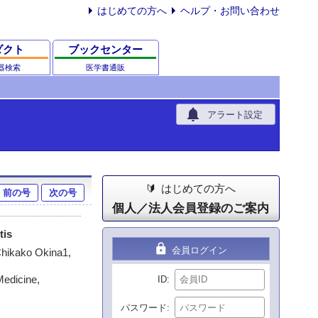
はじめての方へ
ヘルプ・お問い合わせ
ダクト
ブックセンター
器検索
医学書通販
notifications
アラート設定
はじめての方へ
前の号
次の号
個人／法人会員登録のご案内
tis
lock
会員ログイン
hikako Okina1,
Medicine,
ID
パスワード