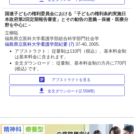
国連子どもの権利委員会における「子どもの権利条約実施日
本政府第2回定期報告審査」とその勧告の意義－保健・医療分
野を中心に－
立柳聡
福島県立医科大学看護学部総合科学部門社会学
福島県立医科大学看護学部紀要
(7)
37-40, 2005.
アブストラクト： 従量制は110円（税込）、基本料金制
は基本料金に含まれます。
全文ダウンロード： 従量制、基本料金制の方共に770円
(税込) です。
article
アブストラクトを見る
download
全文ダウンロード(2.55MB)