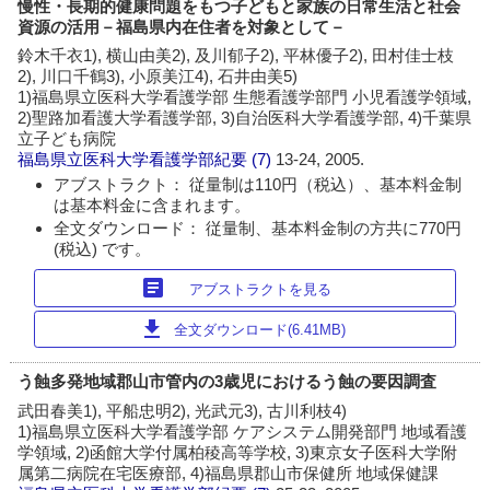
慢性・長期的健康問題をもつ子どもと家族の日常生活と社会
資源の活用－福島県内在住者を対象として－
鈴木千衣1), 横山由美2), 及川郁子2), 平林優子2), 田村佳士枝
2), 川口千鶴3), 小原美江4), 石井由美5)
1)福島県立医科大学看護学部 生態看護学部門 小児看護学領域,
2)聖路加看護大学看護学部, 3)自治医科大学看護学部, 4)千葉県
立子ども病院
福島県立医科大学看護学部紀要
(7)
13-24, 2005.
アブストラクト： 従量制は110円（税込）、基本料金制
は基本料金に含まれます。
全文ダウンロード： 従量制、基本料金制の方共に770円
(税込) です。
article
アブストラクトを見る
download
全文ダウンロード(6.41MB)
う蝕多発地域郡山市管内の3歳児におけるう蝕の要因調査
武田春美1), 平船忠明2), 光武元3), 古川利枝4)
1)福島県立医科大学看護学部 ケアシステム開発部門 地域看護
学領域, 2)函館大学付属柏稜高等学校, 3)東京女子医科大学附
属第二病院在宅医療部, 4)福島県郡山市保健所 地域保健課