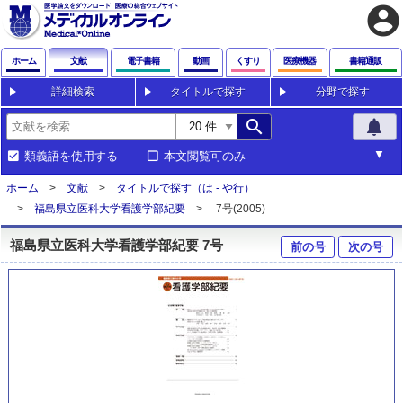
account_circle
ホーム
文献
電子書籍
動画
くすり
医療機器
書籍通販
詳細検索
タイトルで探す
分野で探す
search
notifications
類義語を使用する
本文閲覧可のみ
ホーム
文献
タイトルで探す（は - や行）
福島県立医科大学看護学部紀要
7号(2005)
福島県立医科大学看護学部紀要 7号
前の号
次の号