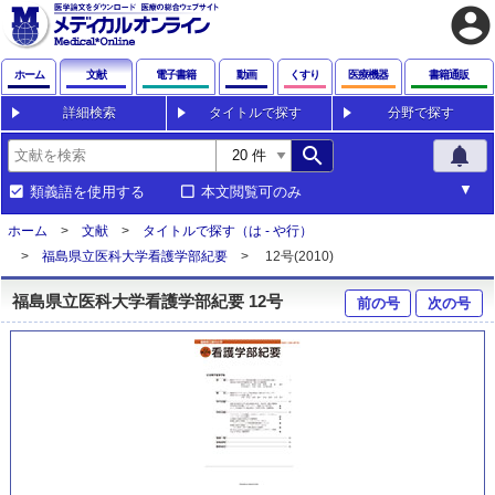
account_circle
ホーム
文献
電子書籍
動画
くすり
医療機器
書籍通販
詳細検索
タイトルで探す
分野で探す
search
notifications
類義語を使用する
本文閲覧可のみ
ホーム
文献
タイトルで探す（は - や行）
福島県立医科大学看護学部紀要
12号(2010)
福島県立医科大学看護学部紀要 12号
前の号
次の号