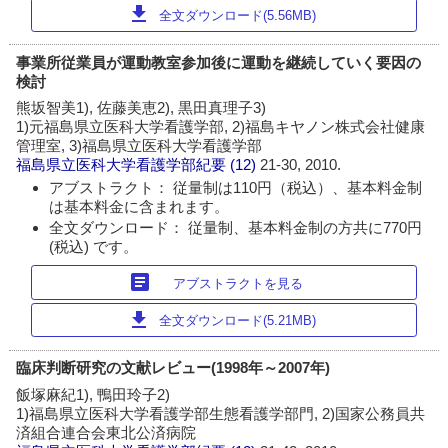
download
全文ダウンロード(5.56MB)
事業所従業員が運動教室参加後に運動を継続していく要因の
検討
熊坂智美1), 佐藤美恵2), 黒田真理子3)
1)元福島県立医科大学看護学部, 2)福島キヤノン株式会社健康
管理室, 3)福島県立医科大学看護学部
福島県立医科大学看護学部紀要
(12)
21-30, 2010.
アブストラクト： 従量制は110円（税込）、基本料金制
は基本料金に含まれます。
全文ダウンロード： 従量制、基本料金制の方共に770円
(税込) です。
article
アブストラクトを見る
download
全文ダウンロード(5.21MB)
臨床判断研究の文献レビュー(1998年～2007年)
飯塚麻紀1), 鴨田玲子2)
1)福島県立医科大学看護学部生態看護学部門, 2)国家公務員共
済組合連合会東北公済病院