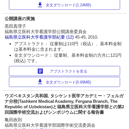
download
全文ダウンロード(1.24MB)
公開講座の実施
黒田真理子
福島県立医科大学看護学部公開講座委員会
福島県立医科大学看護学部紀要
(12)
45-45, 2010.
アブストラクト： 従量制は110円（税込）、基本料金制
は基本料金に含まれます。
全文ダウンロード： 従量制、基本料金制の方共に121円
(税込) です。
article
アブストラクトを見る
download
全文ダウンロード(0.69MB)
ウズベキスタン共和国, タシケント医学アカデミー・フェルガ
ナ分校(Tashkent Medical Academy, Fergana Branch, The
Republic of Uzbekistan)と福島県立医科大学看護学部との第2
回国際学術交流およびシンポジウムに関する報告書
亀田政則
福島県立医科大学看護学部国際学術交流委員会