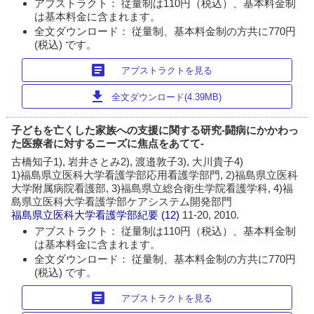
アブストラクト： 従量制は110円（税込）、基本料金制
は基本料金に含まれます。
全文ダウンロード： 従量制、基本料金制の方共に770円
(税込) です。
article
アブストラクトを見る
download
全文ダウンロード(4.39MB)
子どもを亡くした家族への支援に関する研究-闘病にかかわっ
た医療者に対するニーズに焦点をあてて-
古橋知子1), 岩井さとみ2), 渡邉敦子3), 大川貴子4)
1)福島県立医科大学看護学部応用看護学部門, 2)福島県立医科
大学附属病院看護部, 3)福島県立総合衛生学院看護学科, 4)福
島県立医科大学看護学部ケアシステム開発部門
福島県立医科大学看護学部紀要
(12)
11-20, 2010.
アブストラクト： 従量制は110円（税込）、基本料金制
は基本料金に含まれます。
全文ダウンロード： 従量制、基本料金制の方共に770円
(税込) です。
article
アブストラクトを見る