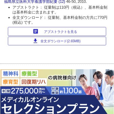
福島県立医科大学看護学部紀要
(12)
46-50, 2010.
アブストラクト： 従量制は110円（税込）、基本料金制
は基本料金に含まれます。
全文ダウンロード： 従量制、基本料金制の方共に770円
(税込) です。
article
アブストラクトを見る
download
全文ダウンロード(2.65MB)