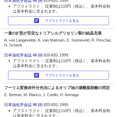
日本油化学会誌
48 (8)
819-820, 1999.
アブストラクト： 従量制は110円（税込）、基本料金制
は基本料金に含まれます。
article
アブストラクトを見る
一連のβ'型が安定なトリアシルグリセリン類の結晶充填
A. van Langevelde, K. van Malssen, E. Sonneveld, R. Peschar,
H. Schenk
日本油化学会誌
48 (8)
820-820, 1999.
アブストラクト： 従量制は110円（税込）、基本料金制
は基本料金に含まれます。
article
アブストラクトを見る
フーリエ変換赤外分光法によるオリブ油の遊離脂肪酸の同定
E. Bertran, M. Blanco, J. Coello, H. Iturriaga
日本油化学会誌
48 (8)
820-820, 1999.
アブストラクト： 従量制は110円（税込）、基本料金制
は基本料金に含まれます。