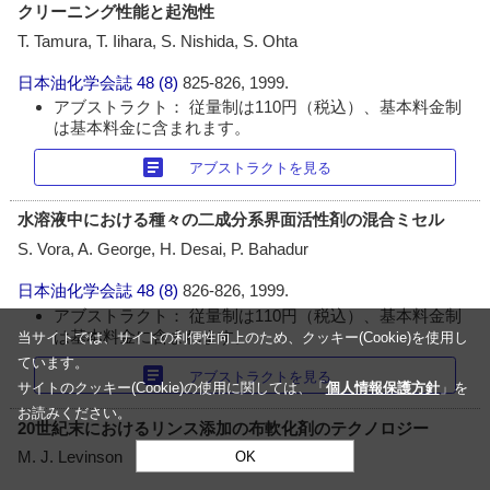
クリーニング性能と起泡性
T. Tamura, T. Iihara, S. Nishida, S. Ohta
日本油化学会誌
48 (8)
825-826, 1999.
アブストラクト： 従量制は110円（税込）、基本料金制
は基本料金に含まれます。
article
アブストラクトを見る
水溶液中における種々の二成分系界面活性剤の混合ミセル
S. Vora, A. George, H. Desai, P. Bahadur
日本油化学会誌
48 (8)
826-826, 1999.
アブストラクト： 従量制は110円（税込）、基本料金制
は基本料金に含まれます。
当サイトでは、サイトの利便性向上のため、クッキー(Cookie)を使用し
ています。
article
アブストラクトを見る
サイトのクッキー(Cookie)の使用に関しては、「
個人情報保護方針
」を
お読みください。
20世紀末におけるリンス添加の布軟化剤のテクノロジー
M. J. Levinson
OK