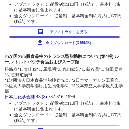
アブストラクト： 従量制は110円（税込）、基本料金制
は基本料金に含まれます。
全文ダウンロード： 従量制、基本料金制の方共に770円
(税込) です。
article
アブストラクトを見る
download
全文ダウンロード(3.55MB)
わが国の市販食品中のトランス型脂肪酸について(第4報) ル
ー,レトルトパウチ食品およびスープ類
松崎寿*1, 青山稔*1, 馬場明*2, 丸山武紀*1, 新谷員*1, 柳田晃良
*3, 菅野道廣*4
*1財団法人日本食品油脂検査協会, *2日本マーガリン工業会,
*3佐賀大学農学部応用生物化学科, *4熊本県立大学環境共生学
部
日本油化学会誌
48 (8)
787-816, 1999.
アブストラクト： 従量制は110円（税込）、基本料金制
は基本料金に含まれます。
全文ダウンロード： 従量制、基本料金制の方共に770円
(税込) です。