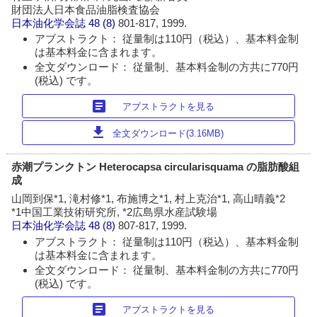
財団法人日本食品油脂検査協会
日本油化学会誌
48 (8)
801-817, 1999.
アブストラクト： 従量制は110円（税込）、基本料金制
は基本料金に含まれます。
全文ダウンロード： 従量制、基本料金制の方共に770円
(税込) です。
article
アブストラクトを見る
download
全文ダウンロード(3.16MB)
赤潮プランクトン Heterocapsa circularisquama の脂肪酸組
成
山岡到保*1, 滝村修*1, 布施博之*1, 村上克治*1, 高山晴義*2
*1中国工業技術研究所, *2広島県水産試験場
日本油化学会誌
48 (8)
807-817, 1999.
アブストラクト： 従量制は110円（税込）、基本料金制
は基本料金に含まれます。
全文ダウンロード： 従量制、基本料金制の方共に770円
(税込) です。
article
アブストラクトを見る