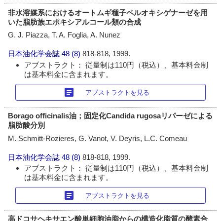
非水溶媒系におけるオートムギ種子ペルオキシゲナーゼを用
いた脂肪族エポキシアルコール類の合成
G. J. Piazza, T. A. Foglia, A. Nunez
日本油化学会誌
48 (8)
818-818, 1999.
アブストラクト： 従量制は110円（税込）、基本料金制
は基本料金に含まれます。
article
アブストラクトを見る
Borago officinalis油；固定化Candida rugosaリパーゼによる
脂肪酸分別
M. Schmitt-Rozieres, G. Vanot, V. Deyris, L.C. Comeau
日本油化学会誌
48 (8)
818-818, 1999.
アブストラクト： 従量制は110円（税込）、基本料金制
は基本料金に含まれます。
article
アブストラクトを見る
高ドコサヘキサエン酸単細胞油脂からの構造化脂質の酵素合