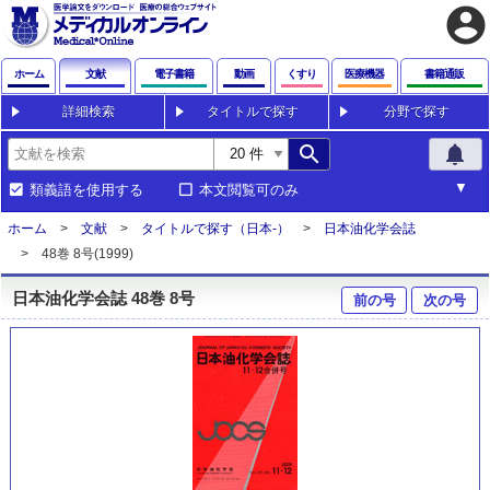
account_circle
ホーム
文献
電子書籍
動画
くすり
医療機器
書籍通販
詳細検索
タイトルで探す
分野で探す
search
notifications
類義語を使用する
本文閲覧可のみ
ホーム
文献
タイトルで探す（日本-）
日本油化学会誌
48巻 8号(1999)
日本油化学会誌 48巻 8号
前の号
次の号