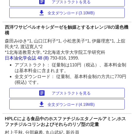
article
アブストラクトを見る
download
全文ダウンロード(3.10MB)
西洋ワサビペルオキシダーゼを触媒とするオレンジIIの退色機
構
森田みゆき*1, 山口江利子*1, 小松恵美子*1, 伊藤理恵*1, 上舘
民夫*2, 渡辺寛人*2
*1北海道教育大学, *2北海道大学大学院工学研究科
日本油化学会誌
48 (8)
793-816, 1999.
アブストラクト： 従量制は110円（税込）、基本料金制
は基本料金に含まれます。
全文ダウンロード： 従量制、基本料金制の方共に770円
(税込) です。
article
アブストラクトを見る
download
全文ダウンロード(4.19MB)
HPLCによる食品中のホスファチジルエタノールアミン,ホス
ファチジルコリンおよびそれらのリゾ型の定量
村上千秋, 分部麻希, 丸山武紀, 新谷員