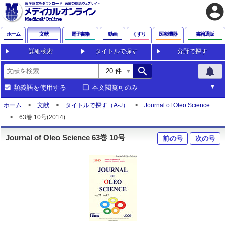
account_circle
ホーム
文献
電子書籍
動画
くすり
医療機器
書籍通販
詳細検索
タイトルで探す
分野で探す
search
notifications
類義語を使用する
本文閲覧可のみ
ホーム
文献
タイトルで探す（A-J）
Journal of Oleo Science
63巻 10号(2014)
Journal of Oleo Science 63巻 10号
前の号
次の号