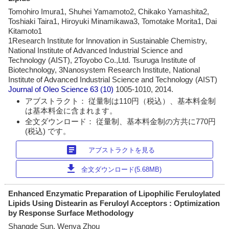
Tomohiro Imura1, Shuhei Yamamoto2, Chikako Yamashita2,
Toshiaki Taira1, Hiroyuki Minamikawa3, Tomotake Morita1, Dai
Kitamoto1
1Research Institute for Innovation in Sustainable Chemistry,
National Institute of Advanced Industrial Science and
Technology (AIST), 2Toyobo Co.,Ltd. Tsuruga Institute of
Biotechnology, 3Nanosystem Research Institute, National
Institute of Advanced Industrial Science and Technology (AIST)
Journal of Oleo Science
63 (10)
1005-1010, 2014.
アブストラクト： 従量制は110円（税込）、基本料金制
は基本料金に含まれます。
全文ダウンロード： 従量制、基本料金制の方共に770円
(税込) です。
article
アブストラクトを見る
download
全文ダウンロード(5.68MB)
Enhanced Enzymatic Preparation of Lipophilic Feruloylated
Lipids Using Distearin as Feruloyl Acceptors : Optimization
by Response Surface Methodology
Shangde Sun, Wenya Zhou