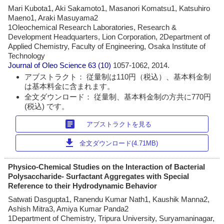
Mari Kubota1, Aki Sakamoto1, Masanori Komatsu1, Katsuhiro
Maeno1, Araki Masuyama2
1Oleochemical Research Laboratories, Research &
Development Headquarters, Lion Corporation, 2Department of
Applied Chemistry, Faculty of Engineering, Osaka Institute of
Technology
Journal of Oleo Science
63 (10)
1057-1062, 2014.
アブストラクト： 従量制は110円（税込）、基本料金制
は基本料金に含まれます。
全文ダウンロード： 従量制、基本料金制の方共に770円
(税込) です。
article
アブストラクトを見る
download
全文ダウンロード(4.71MB)
Physico-Chemical Studies on the Interaction of Bacterial
Polysaccharide- Surfactant Aggregates with Special
Reference to their Hydrodynamic Behavior
Satwati Dasgupta1, Ranendu Kumar Nath1, Kaushik Manna2,
Ashish Mitra3, Amiya Kumar Panda2
1Department of Chemistry, Tripura University, Suryamaninagar,