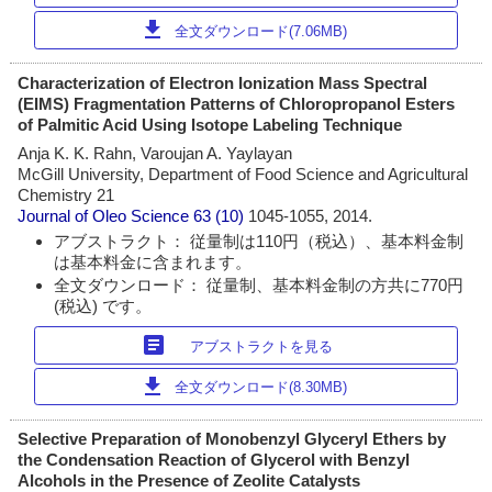
download
全文ダウンロード(7.06MB)
Characterization of Electron Ionization Mass Spectral
(EIMS) Fragmentation Patterns of Chloropropanol Esters
of Palmitic Acid Using Isotope Labeling Technique
Anja K. K. Rahn, Varoujan A. Yaylayan
McGill University, Department of Food Science and Agricultural
Chemistry 21
Journal of Oleo Science
63 (10)
1045-1055, 2014.
アブストラクト： 従量制は110円（税込）、基本料金制
は基本料金に含まれます。
全文ダウンロード： 従量制、基本料金制の方共に770円
(税込) です。
article
アブストラクトを見る
download
全文ダウンロード(8.30MB)
Selective Preparation of Monobenzyl Glyceryl Ethers by
the Condensation Reaction of Glycerol with Benzyl
Alcohols in the Presence of Zeolite Catalysts