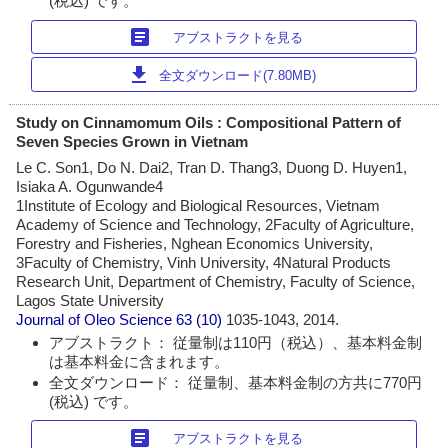
(税込) です。
article
アブストラクトを見る
download
全文ダウンロード(7.80MB)
Study on Cinnamomum Oils : Compositional Pattern of
Seven Species Grown in Vietnam
Le C. Son1, Do N. Dai2, Tran D. Thang3, Duong D. Huyen1,
Isiaka A. Ogunwande4
1Institute of Ecology and Biological Resources, Vietnam
Academy of Science and Technology, 2Faculty of Agriculture,
Forestry and Fisheries, Nghean Economics University,
3Faculty of Chemistry, Vinh University, 4Natural Products
Research Unit, Department of Chemistry, Faculty of Science,
Lagos State University
Journal of Oleo Science
63 (10)
1035-1043, 2014.
アブストラクト： 従量制は110円（税込）、基本料金制
は基本料金に含まれます。
全文ダウンロード： 従量制、基本料金制の方共に770円
(税込) です。
article
アブストラクトを見る