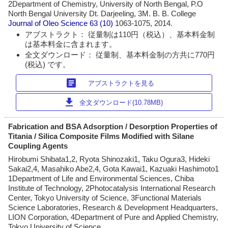
2Department of Chemistry, University of North Bengal, P.O
North Bengal University Dt. Darjeeling, 3M. B. B. College
Journal of Oleo Science
63 (10)
1063-1075, 2014.
アブストラクト： 従量制は110円（税込）、基本料金制
は基本料金に含まれます。
全文ダウンロード： 従量制、基本料金制の方共に770円
(税込) です。
article
アブストラクトを見る
download
全文ダウンロード(10.78MB)
Fabrication and BSA Adsorption / Desorption Properties of
Titania / Silica Composite Films Modified with Silane
Coupling Agents
Hirobumi Shibata1,2, Ryota Shinozaki1, Taku Ogura3, Hideki
Sakai2,4, Masahiko Abe2,4, Gota Kawai1, Kazuaki Hashimoto1
1Department of Life and Environmental Sciences, Chiba
Institute of Technology, 2Photocatalysis International Research
Center, Tokyo University of Science, 3Functional Materials
Science Laboratories, Research & Development Headquarters,
LION Corporation, 4Department of Pure and Applied Chemistry,
Tokyo University of Science