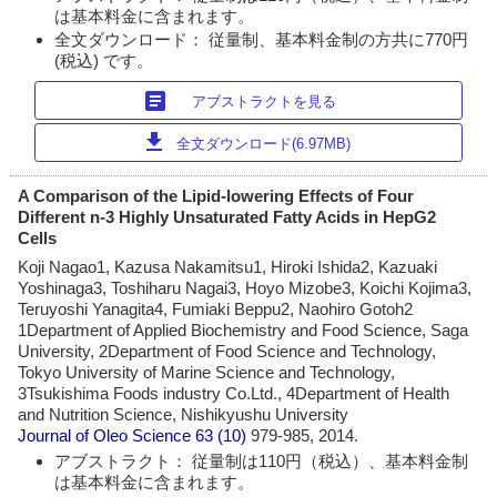
は基本料金に含まれます。
全文ダウンロード： 従量制、基本料金制の方共に770円
(税込) です。
article
アブストラクトを見る
download
全文ダウンロード(6.97MB)
A Comparison of the Lipid-lowering Effects of Four
Different n-3 Highly Unsaturated Fatty Acids in HepG2
Cells
Koji Nagao1, Kazusa Nakamitsu1, Hiroki Ishida2, Kazuaki
Yoshinaga3, Toshiharu Nagai3, Hoyo Mizobe3, Koichi Kojima3,
Teruyoshi Yanagita4, Fumiaki Beppu2, Naohiro Gotoh2
1Department of Applied Biochemistry and Food Science, Saga
University, 2Department of Food Science and Technology,
Tokyo University of Marine Science and Technology,
3Tsukishima Foods industry Co.Ltd., 4Department of Health
and Nutrition Science, Nishikyushu University
Journal of Oleo Science
63 (10)
979-985, 2014.
アブストラクト： 従量制は110円（税込）、基本料金制
は基本料金に含まれます。