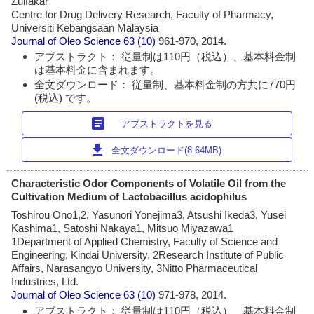
Zulfakar
Centre for Drug Delivery Research, Faculty of Pharmacy,
Universiti Kebangsaan Malaysia
Journal of Oleo Science
63 (10)
961-970, 2014.
アブストラクト： 従量制は110円（税込）、基本料金制
は基本料金に含まれます。
全文ダウンロード： 従量制、基本料金制の方共に770円
(税込) です。
article
アブストラクトを見る
download
全文ダウンロード(8.64MB)
Characteristic Odor Components of Volatile Oil from the
Cultivation Medium of Lactobacillus acidophilus
Toshirou Ono1,2, Yasunori Yonejima3, Atsushi Ikeda3, Yusei
Kashima1, Satoshi Nakaya1, Mitsuo Miyazawa1
1Department of Applied Chemistry, Faculty of Science and
Engineering, Kindai University, 2Research Institute of Public
Affairs, Narasangyo University, 3Nitto Pharmaceutical
Industries, Ltd.
Journal of Oleo Science
63 (10)
971-978, 2014.
アブストラクト： 従量制は110円（税込）、基本料金制