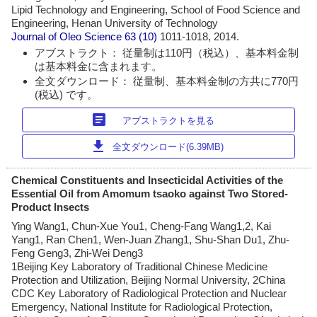
Lipid Technology and Engineering, School of Food Science and
Engineering, Henan University of Technology
Journal of Oleo Science
63 (10)
1011-1018, 2014.
アブストラクト： 従量制は110円（税込）、基本料金制
は基本料金に含まれます。
全文ダウンロード： 従量制、基本料金制の方共に770円
(税込) です。
article
アブストラクトを見る
download
全文ダウンロード(6.39MB)
Chemical Constituents and Insecticidal Activities of the
Essential Oil from Amomum tsaoko against Two Stored-
Product Insects
Ying Wang1, Chun-Xue You1, Cheng-Fang Wang1,2, Kai
Yang1, Ran Chen1, Wen-Juan Zhang1, Shu-Shan Du1, Zhu-
Feng Geng3, Zhi-Wei Deng3
1Beijing Key Laboratory of Traditional Chinese Medicine
Protection and Utilization, Beijing Normal University, 2China
CDC Key Laboratory of Radiological Protection and Nuclear
Emergency, National Institute for Radiological Protection,