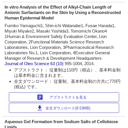
In vitro Analysis of the Effect of Alkyl-Chain Length of
Anionic Surfactants on the Skin by Using a Reconstructed
Human Epidermal Model
Fumiko Yamaguchi1, Shin-ichi Watanabe1, Fusae Harada1,
Miyuki Miyake2, Masaki Yoshida3, Tomomichi Okano4
1Human & Environment Safety Evaluation Center, Lion
Corporation, 2Functional Materials Science Research
Laboratories, Lion Corporation, 3Pharmaceutical Research
Laboratories No.1, Lion Corporation, 4Executive General
Manager of Research & Development Headquarters
Journal of Oleo Science
63 (10)
995-1004, 2014.
アブストラクト： 従量制は110円（税込）、基本料金制
は基本料金に含まれます。
全文ダウンロード： 従量制、基本料金制の方共に770円
(税込) です。
article
アブストラクトを見る
download
全文ダウンロード(8.53MB)
Aqueous Gel Formation from Sodium Salts of Cellobiose
Lipids