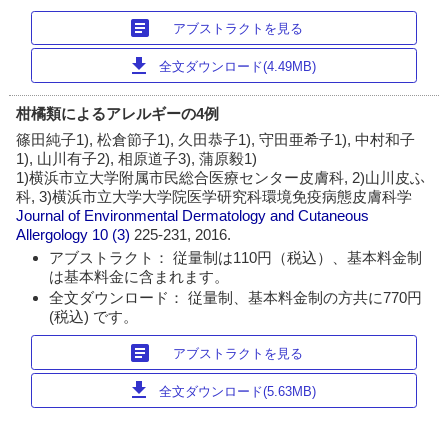
article
アブストラクトを見る
download
全文ダウンロード(4.49MB)
柑橘類によるアレルギーの4例
篠田純子1), 松倉節子1), 久田恭子1), 守田亜希子1), 中村和子
1), 山川有子2), 相原道子3), 蒲原毅1)
1)横浜市立大学附属市民総合医療センター皮膚科, 2)山川皮ふ
科, 3)横浜市立大学大学院医学研究科環境免疫病態皮膚科学
Journal of Environmental Dermatology and Cutaneous
Allergology
10 (3)
225-231, 2016.
アブストラクト： 従量制は110円（税込）、基本料金制
は基本料金に含まれます。
全文ダウンロード： 従量制、基本料金制の方共に770円
(税込) です。
article
アブストラクトを見る
download
全文ダウンロード(5.63MB)