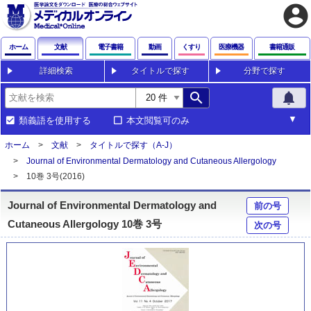
account_circle
ホーム
文献
電子書籍
動画
くすり
医療機器
書籍通販
詳細検索
タイトルで探す
分野で探す
search
notifications
類義語を使用する
本文閲覧可のみ
ホーム
文献
タイトルで探す（A-J）
Journal of Environmental Dermatology and Cutaneous Allergology
10巻 3号(2016)
Journal of Environmental Dermatology and
前の号
Cutaneous Allergology 10巻 3号
次の号