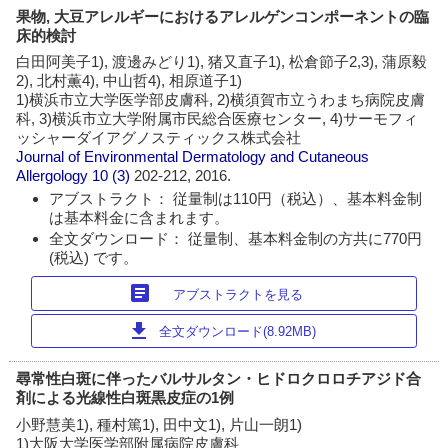
果物, 大豆アレルギーにおけるアレルゲンコンポーネントの臨
床的検討
白田阿美子1), 渡邊みどり1), 猪又直子1), 松倉節子2,3), 蒲原毅
2), 北村薫4), 中山哲4), 相原道子1)
1)横浜市立大学医学部皮膚科, 2)横須賀市立うわまち病院皮膚
科, 3)横浜市立大学附属市民総合医療センター, 4)サーモフィ
ッシャーダイアグノスティックス株式会社
Journal of Environmental Dermatology and Cutaneous
Allergology
10 (3)
202-212, 2016.
アブストラクト： 従量制は110円（税込）、基本料金制
は基本料金に含まれます。
全文ダウンロード： 従量制、基本料金制の方共に770円
(税込) です。
article
アブストラクトを見る
download
全文ダウンロード(8.92MB)
尋常性白斑に伴ったバルサルタン・ヒドロクロロチアジド合
剤による光線性白斑黒皮症の1例
小野慧美1), 種村篤1), 田中文1), 片山一朗1)
1)大阪大学医学部附属病院皮膚科