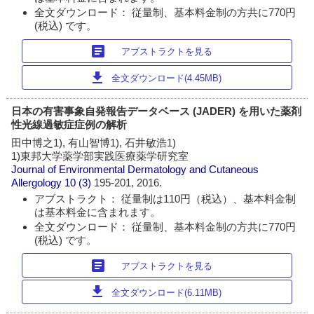
全文ダウンロード： 従量制、基本料金制の方共に770円
(税込) です。
article
アブストラクトを見る
download
全文ダウンロード(4.45MB)
日本の有害事象自発報告データベース (JADER) を用いた薬剤
性光線過敏症症例の解析
田中博之1), 有山智博1), 石井敏浩1)
1)東邦大学薬学部実践医療薬学研究室
Journal of Environmental Dermatology and Cutaneous
Allergology
10 (3)
195-201, 2016.
アブストラクト： 従量制は110円（税込）、基本料金制
は基本料金に含まれます。
全文ダウンロード： 従量制、基本料金制の方共に770円
(税込) です。
article
アブストラクトを見る
download
全文ダウンロード(6.11MB)