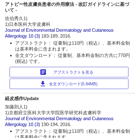
アトピー性皮膚炎患者の外用療法 - 改訂ガイドラインに基づ
いて -
佐伯秀久1)
1)日本医科大学皮膚科
Journal of Environmental Dermatology and Cutaneous
Allergology
10 (3)
183-189, 2016.
アブストラクト： 従量制は110円（税込）、基本料金制
は基本料金に含まれます。
全文ダウンロード： 従量制、基本料金制の方共に770円
(税込) です。
article
アブストラクトを見る
download
全文ダウンロード(5.84MB)
経皮感作Update
加藤則人1)
1)京都府立医科大学大学院医学研究科皮膚科学
Journal of Environmental Dermatology and Cutaneous
Allergology
10 (3)
190-194, 2016.
アブストラクト： 従量制は110円（税込）、基本料金制
は基本料金に含まれます。