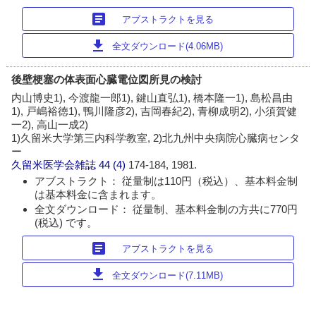
article
アブストラクトを見る
download
全文ダウンロード(4.06MB)
後壁梗塞の体表面心臓電位図所見の検討
内山博史1), 今渡龍一郎1), 鍵山直弘1), 橋本隆一1), 島松昌由
1), 戸嶋裕徳1), 鴨川隆彦2), 吉岡春紀2), 青柳成明2), 小須賀健
一2), 高山一成2)
1)久留米大学第三内科学教室, 2)北九州中央病院心臓病センタ
ー
久留米医学会雑誌
44 (4)
174-184, 1981.
アブストラクト： 従量制は110円（税込）、基本料金制
は基本料金に含まれます。
全文ダウンロード： 従量制、基本料金制の方共に770円
(税込) です。
article
アブストラクトを見る
download
全文ダウンロード(7.11MB)