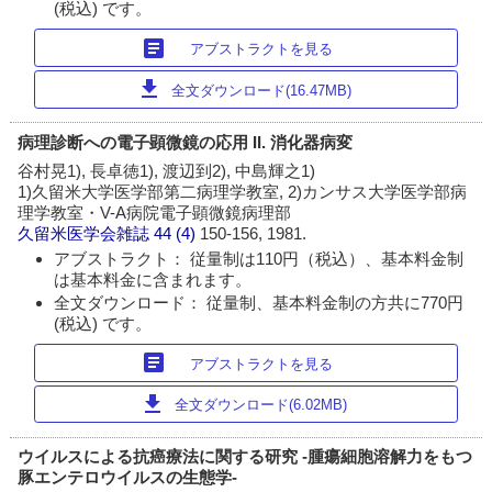
(税込) です。
article
アブストラクトを見る
download
全文ダウンロード(16.47MB)
病理診断への電子顕微鏡の応用 II. 消化器病変
谷村晃1), 長卓徳1), 渡辺到2), 中島輝之1)
1)久留米大学医学部第二病理学教室, 2)カンサス大学医学部病
理学教室・V-A病院電子顕微鏡病理部
久留米医学会雑誌
44 (4)
150-156, 1981.
アブストラクト： 従量制は110円（税込）、基本料金制
は基本料金に含まれます。
全文ダウンロード： 従量制、基本料金制の方共に770円
(税込) です。
article
アブストラクトを見る
download
全文ダウンロード(6.02MB)
ウイルスによる抗癌療法に関する研究 -腫瘍細胞溶解力をもつ
豚エンテロウイルスの生態学-