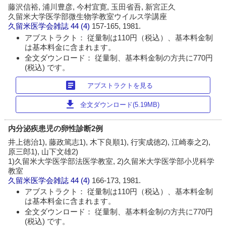
藤沢信裕, 浦川豊彦, 今村宜寛, 玉田省吾, 新宮正久
久留米大学医学部微生物学教室ウイルス学講座
久留米医学会雑誌
44 (4)
157-165, 1981.
アブストラクト： 従量制は110円（税込）、基本料金制
は基本料金に含まれます。
全文ダウンロード： 従量制、基本料金制の方共に770円
(税込) です。
article
アブストラクトを見る
download
全文ダウンロード(5.19MB)
内分泌疾患児の卵性診断2例
井上徳治1), 藤政篤志1), 木下良順1), 行実成徳2), 江崎泰之2),
原三郎1), 山下文雄2)
1)久留米大学医学部法医学教室, 2)久留米大学医学部小児科学
教室
久留米医学会雑誌
44 (4)
166-173, 1981.
アブストラクト： 従量制は110円（税込）、基本料金制
は基本料金に含まれます。
全文ダウンロード： 従量制、基本料金制の方共に770円
(税込) です。