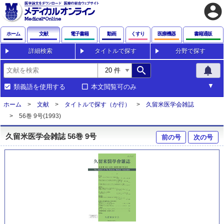
account_circle
ホーム
文献
電子書籍
動画
くすり
医療機器
書籍通販
詳細検索
タイトルで探す
分野で探す
search
notifications
類義語を使用する
本文閲覧可のみ
ホーム
文献
タイトルで探す（か行）
久留米医学会雑誌
56巻 9号(1993)
久留米医学会雑誌 56巻 9号
前の号
次の号