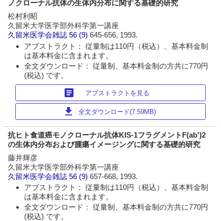
ノクローナル抗体の生体内分布に関する基礎的研究
松村利昭
久留米大学医学部外科学第一講座
久留米医学会雑誌
56 (9)
645-656, 1993.
アブストラクト： 従量制は110円（税込）、基本料金制
は基本料金に含まれます。
全文ダウンロード： 従量制、基本料金制の方共に770円
(税込) です。
article
アブストラクトを見る
download
全文ダウンロード(7.59MB)
抗ヒト食道癌モノクローナル抗体KIS-1フラグメントF(ab')2
の生体内分布および腫瘍イメージングに関する基礎的研究
藤井輝彦
久留米大学医学部外科学第一講座
久留米医学会雑誌
56 (9)
657-668, 1993.
アブストラクト： 従量制は110円（税込）、基本料金制
は基本料金に含まれます。
全文ダウンロード： 従量制、基本料金制の方共に770円
(税込) です。