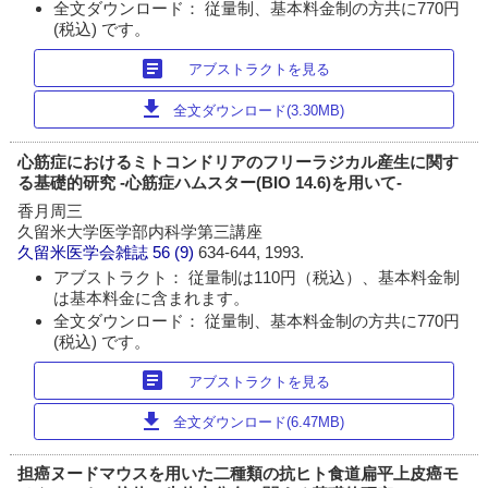
全文ダウンロード： 従量制、基本料金制の方共に770円
(税込) です。
article
アブストラクトを見る
download
全文ダウンロード(3.30MB)
心筋症におけるミトコンドリアのフリーラジカル産生に関す
る基礎的研究 -心筋症ハムスター(BIO 14.6)を用いて-
香月周三
久留米大学医学部内科学第三講座
久留米医学会雑誌
56 (9)
634-644, 1993.
アブストラクト： 従量制は110円（税込）、基本料金制
は基本料金に含まれます。
全文ダウンロード： 従量制、基本料金制の方共に770円
(税込) です。
article
アブストラクトを見る
download
全文ダウンロード(6.47MB)
担癌ヌードマウスを用いた二種類の抗ヒト食道扁平上皮癌モ