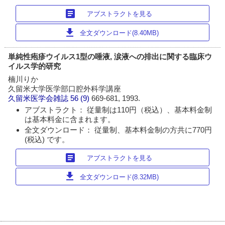
article
アブストラクトを見る
download
全文ダウンロード(8.40MB)
単純性疱疹ウイルス1型の唾液, 涙液への排出に関する臨床ウ
イルス学的研究
楠川りか
久留米大学医学部口腔外科学講座
久留米医学会雑誌
56 (9)
669-681, 1993.
アブストラクト： 従量制は110円（税込）、基本料金制
は基本料金に含まれます。
全文ダウンロード： 従量制、基本料金制の方共に770円
(税込) です。
article
アブストラクトを見る
download
全文ダウンロード(8.32MB)