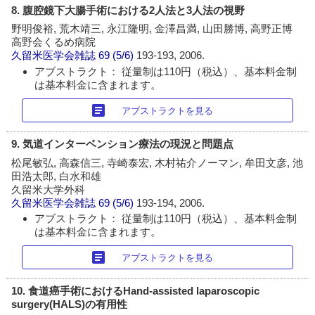
8. 腹腔鏡下大腸手術における2人法と3人法の視野
野明俊裕, 荒木靖三, 永江隆明, 金澤昌満, 山田勝博, 高野正博
高野会くるめ病院
久留米医学会雑誌
69 (5/6)
193-193, 2006.
アブストラクト： 従量制は110円（税込）、基本料金制
は基本料金に含まれます。
article
アブストラクトを見る
9. 気道インターベンション療法の現況と問題点
松尾敏弘, 高森信三, 寺崎泰宏, 木村祐介ノーマン, 牟田文彦, 池
田浩太郎, 白水和雄
久留米大学外科
久留米医学会雑誌
69 (5/6)
193-194, 2006.
アブストラクト： 従量制は110円（税込）、基本料金制
は基本料金に含まれます。
article
アブストラクトを見る
10. 食道癌手術におけるHand-assisted laparoscopic
surgery(HALS)の有用性