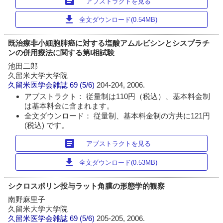
article
アブストラクトを見る
download
全文ダウンロード(0.54MB)
既治療非小細胞肺癌に対する塩酸アムルビシンとシスプラチ
ンの併用療法に関する第I相試験
池田二郎
久留米大学大学院
久留米医学会雑誌
69 (5/6)
204-204, 2006.
アブストラクト： 従量制は110円（税込）、基本料金制
は基本料金に含まれます。
全文ダウンロード： 従量制、基本料金制の方共に121円
(税込) です。
article
アブストラクトを見る
download
全文ダウンロード(0.53MB)
シクロスポリン投与ラット角膜の形態学的観察
南野麻里子
久留米大学大学院
久留米医学会雑誌
69 (5/6)
205-205, 2006.