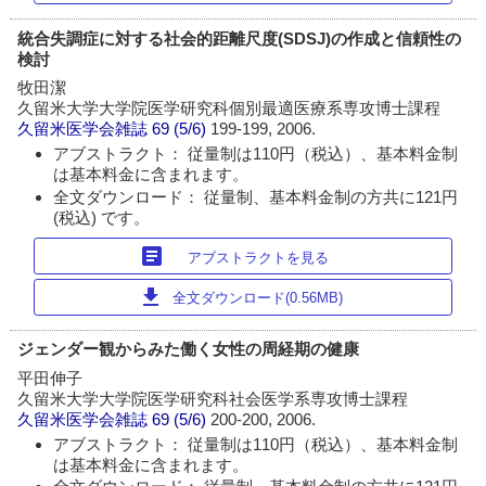
統合失調症に対する社会的距離尺度(SDSJ)の作成と信頼性の
検討
牧田潔
久留米大学大学院医学研究科個別最適医療系専攻博士課程
久留米医学会雑誌
69 (5/6)
199-199, 2006.
アブストラクト： 従量制は110円（税込）、基本料金制
は基本料金に含まれます。
全文ダウンロード： 従量制、基本料金制の方共に121円
(税込) です。
article
アブストラクトを見る
download
全文ダウンロード(0.56MB)
ジェンダー観からみた働く女性の周経期の健康
平田伸子
久留米大学大学院医学研究科社会医学系専攻博士課程
久留米医学会雑誌
69 (5/6)
200-200, 2006.
アブストラクト： 従量制は110円（税込）、基本料金制
は基本料金に含まれます。