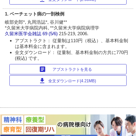
1. ベーチェット病の一剖検例
岐部史郎*, 丸岡浩誌*, 谷川健**
*久留米大学病院内科, **久留米大学病院病理学
久留米医学会雑誌
69 (5/6)
215-219, 2006.
アブストラクト： 従量制は110円（税込）、基本料金制
は基本料金に含まれます。
全文ダウンロード： 従量制、基本料金制の方共に770円
(税込) です。
article
アブストラクトを見る
download
全文ダウンロード(4.21MB)