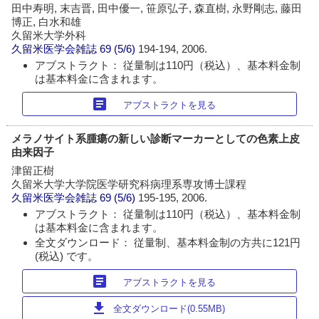
田中寿明, 末吉晋, 田中優一, 笹原弘子, 森直樹, 永野剛志, 藤田
博正, 白水和雄
久留米大学外科
久留米医学会雑誌
69 (5/6)
194-194, 2006.
アブストラクト： 従量制は110円（税込）、基本料金制
は基本料金に含まれます。
article
アブストラクトを見る
メラノサイト系腫瘍の新しい診断マーカーとしての色素上皮
由来因子
津留正樹
久留米大学大学院医学研究科病理系専攻博士課程
久留米医学会雑誌
69 (5/6)
195-195, 2006.
アブストラクト： 従量制は110円（税込）、基本料金制
は基本料金に含まれます。
全文ダウンロード： 従量制、基本料金制の方共に121円
(税込) です。
article
アブストラクトを見る
download
全文ダウンロード(0.55MB)