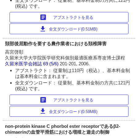
全文ダウンロード： 従量制、基本料金制の方共に121円
(税込) です。
article
アブストラクトを見る
download
全文ダウンロード(0.51MB)
頚部後屈動作を要する農作業者における頚椎障害
高宮啓彰
久留米大学大学院医学研究科個別最適医療系専攻博士課程
久留米医学会雑誌
69 (5/6)
201-201, 2006.
アブストラクト： 従量制は110円（税込）、基本料金制
は基本料金に含まれます。
全文ダウンロード： 従量制、基本料金制の方共に121円
(税込) です。
article
アブストラクトを見る
download
全文ダウンロード(0.59MB)
non-protein kinase C phorbol ester receptorであるβ2-
chimaerinの血管平滑筋における増殖と遊走の制御