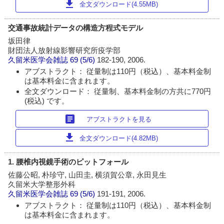
download
全文ダウンロード(4.55MB)
交通事故統計データの構造方程式モデル
坂田律
財団法人放射線影響研究所疫学部
久留米医学会雑誌
69 (5/6)
182-190, 2006.
アブストラクト： 従量制は110円（税込）、基本料金制
は基本料金に含まれます。
全文ダウンロード： 従量制、基本料金制の方共に770円
(税込) です。
article
アブストラクトを見る
download
全文ダウンロード(4.82MB)
1. 腰椎内視鏡手術のピットフォール
佐藤公昭, 朴珍守, 山田圭, 横須賀公章, 永田見生
久留米大学整形外科
久留米医学会雑誌
69 (5/6)
191-191, 2006.
アブストラクト： 従量制は110円（税込）、基本料金制
は基本料金に含まれます。