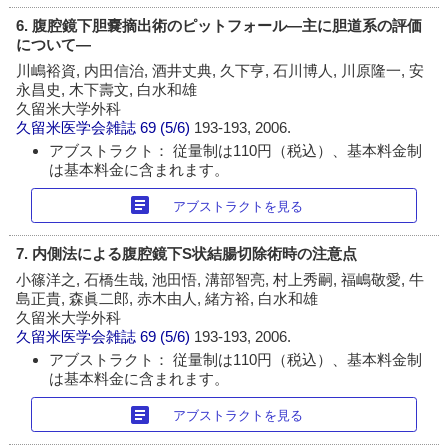
6. 腹腔鏡下胆嚢摘出術のピットフォール―主に胆道系の評価
について―
川嶋裕資, 内田信治, 酒井丈典, 久下亨, 石川博人, 川原隆一, 安
永昌史, 木下壽文, 白水和雄
久留米大学外科
久留米医学会雑誌
69 (5/6)
193-193, 2006.
アブストラクト： 従量制は110円（税込）、基本料金制
は基本料金に含まれます。
article
アブストラクトを見る
7. 内側法による腹腔鏡下S状結腸切除術時の注意点
小篠洋之, 石橋生哉, 池田悟, 溝部智亮, 村上秀嗣, 福嶋敬愛, 牛
島正貴, 森眞二郎, 赤木由人, 緒方裕, 白水和雄
久留米大学外科
久留米医学会雑誌
69 (5/6)
193-193, 2006.
アブストラクト： 従量制は110円（税込）、基本料金制
は基本料金に含まれます。
article
アブストラクトを見る