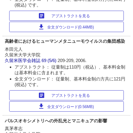
(税込) です。
article
アブストラクトを見る
download
全文ダウンロード(0.44MB)
高齢者におけるヒューマンメタニューモウイルスの集団感染
本田元人
久留米大学大学院
久留米医学会雑誌
69 (5/6)
209-209, 2006.
アブストラクト： 従量制は110円（税込）、基本料金制
は基本料金に含まれます。
全文ダウンロード： 従量制、基本料金制の方共に121円
(税込) です。
article
アブストラクトを見る
download
全文ダウンロード(0.56MB)
パルスオキシメトリへの外乱光とマニキュアの影響
真茅孝志