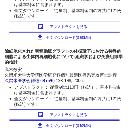
は基本料金に含まれます。
全文ダウンロード： 従量制、基本料金制の方共に121円
(税込) です。
article
アブストラクトを見る
download
全文ダウンロード(0.60MB)
除細胞化された異種動脈グラフトの体循環下における特異的
細胞による生体内再細胞化について:組織学および免疫組織学
的検討
高木数実
久留米大学大学院医学研究科個別最適医療系専攻博士課程
久留米医学会雑誌
69 (5/6)
198-198, 2006.
アブストラクト： 従量制は110円（税込）、基本料金制
は基本料金に含まれます。
全文ダウンロード： 従量制、基本料金制の方共に121円
(税込) です。
article
アブストラクトを見る
download
全文ダウンロード(0.52MB)