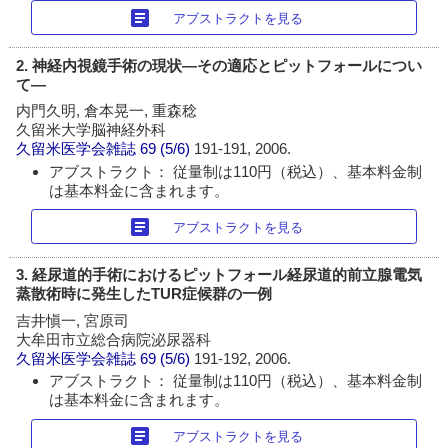
article
アブストラクトを見る
2. 神経内視鏡手術の現状―その適応とピットフォールについ
て―
内門久明, 倉本晃一, 重森稔
久留米大学脳神経外科
久留米医学会雑誌
69 (5/6)
191-191, 2006.
アブストラクト： 従量制は110円（税込）、基本料金制
は基本料金に含まれます。
article
アブストラクトを見る
3. 経尿道的手術におけるピットフォール経尿道的前立腺電気
蒸散術時に発生したTUR症候群の一例
吉井愼一, 宮原司
大牟田市立総合病院泌尿器科
久留米医学会雑誌
69 (5/6)
191-192, 2006.
アブストラクト： 従量制は110円（税込）、基本料金制
は基本料金に含まれます。
article
アブストラクトを見る