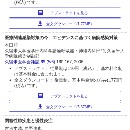
(税込) です。
article
アブストラクトを見る
download
全文ダウンロード(1.77MB)
医療関連感染対策の今―エビデンスに基づく病院感染対策―
本田順一
久留米大学医学部内科学講座呼吸器・神経内科部門, 久留米大
学病院感染制御部
久留米医学会雑誌
69 (5/6)
160-167, 2006.
アブストラクト： 従量制は110円（税込）、基本料金制
は基本料金に含まれます。
全文ダウンロード： 従量制、基本料金制の方共に770円
(税込) です。
article
アブストラクトを見る
download
全文ダウンロード(5.37MB)
閉塞性肺疾患と慢性炎症
古賀丈晴, 向野達也