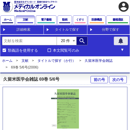
account_circle
ホーム
文献
電子書籍
動画
くすり
医療機器
書籍通販
詳細検索
タイトルで探す
分野で探す
search
notifications
類義語を使用する
本文閲覧可のみ
ホーム
文献
タイトルで探す（か行）
久留米医学会雑誌
69巻 5/6号(2006)
久留米医学会雑誌 69巻 5/6号
前の号
次の号