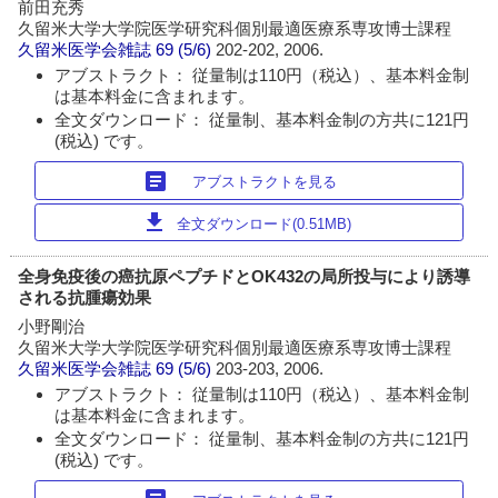
前田充秀
久留米大学大学院医学研究科個別最適医療系専攻博士課程
久留米医学会雑誌
69 (5/6)
202-202, 2006.
アブストラクト： 従量制は110円（税込）、基本料金制
は基本料金に含まれます。
全文ダウンロード： 従量制、基本料金制の方共に121円
(税込) です。
article
アブストラクトを見る
download
全文ダウンロード(0.51MB)
全身免疫後の癌抗原ペプチドとOK432の局所投与により誘導
される抗腫瘍効果
小野剛治
久留米大学大学院医学研究科個別最適医療系専攻博士課程
久留米医学会雑誌
69 (5/6)
203-203, 2006.
アブストラクト： 従量制は110円（税込）、基本料金制
は基本料金に含まれます。
全文ダウンロード： 従量制、基本料金制の方共に121円
(税込) です。