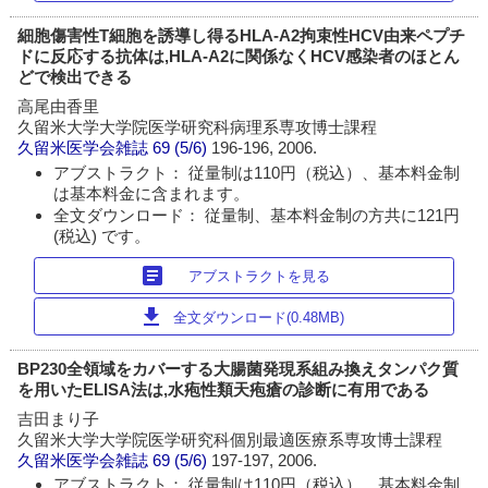
細胞傷害性T細胞を誘導し得るHLA-A2拘束性HCV由来ペプチ
ドに反応する抗体は,HLA-A2に関係なくHCV感染者のほとん
どで検出できる
高尾由香里
久留米大学大学院医学研究科病理系専攻博士課程
久留米医学会雑誌
69 (5/6)
196-196, 2006.
アブストラクト： 従量制は110円（税込）、基本料金制
は基本料金に含まれます。
全文ダウンロード： 従量制、基本料金制の方共に121円
(税込) です。
article
アブストラクトを見る
download
全文ダウンロード(0.48MB)
BP230全領域をカバーする大腸菌発現系組み換えタンパク質
を用いたELISA法は,水疱性類天疱瘡の診断に有用である
吉田まり子
久留米大学大学院医学研究科個別最適医療系専攻博士課程
久留米医学会雑誌
69 (5/6)
197-197, 2006.
アブストラクト： 従量制は110円（税込）、基本料金制