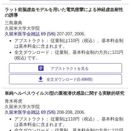
ラット前脳虚血モデルを用いた電気痙攣による神経虚血耐性
の誘導
三島康典
久留米大学大学院
久留米医学会雑誌
69 (5/6)
207-207, 2006.
アブストラクト： 従量制は110円（税込）、基本料金制
は基本料金に含まれます。
全文ダウンロード： 従量制、基本料金制の方共に121円
(税込) です。
article
アブストラクトを見る
download
全文ダウンロード(0.49MB)
単純ヘルペスウイルスI型の重複潜伏感染に関する実験的研究
青木将虎
久留米大学大学院
久留米医学会雑誌
69 (5/6)
208-208, 2006.
アブストラクト： 従量制は110円（税込）、基本料金制
は基本料金に含まれます。
全文ダウンロード： 従量制、基本料金制の方共に121円