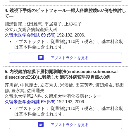
4. 鏡視下手術のピットフォール―婦人科腹腔鏡507例を検討し
て―
畑瀬哲郎, 北田雅恵, 平居裕子, 上杉桂子
公立八女総合病院産婦人科
久留米医学会雑誌
69 (5/6)
192-192, 2006.
アブストラクト： 従量制は110円（税込）、基本料金制
は基本料金に含まれます。
article
アブストラクトを見る
5. 内視鏡的粘膜下層切開剥離法(endoscopic submucosal
dissection:ESD)に難渋した適応外病変早期胃癌の3例
芹川習, 中原慶太, 立石秀夫, 米湊健, 田宮芳孝, 渡辺靖友, 鶴田
修, 豊永純, 佐田通夫
久留米大学第2内科, 久留米大学消化器病センター
久留米医学会雑誌
69 (5/6)
192-193, 2006.
アブストラクト： 従量制は110円（税込）、基本料金制
は基本料金に含まれます。
article
アブストラクトを見る