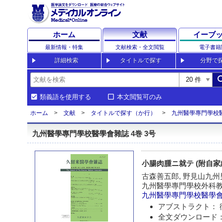
ホーム
文献
イーブ
最新情報・特集
文献検索・全文閲覧
電子書籍
詳細検索
タイトルで探す
分野で
sea
類義語を使用する
本文閲覧可のみ
ホーム
文献
タイトルで探す（か行）
九州醫學專門學校
九州醫學專門學校醫學會雜誌 4巻 3号
小腸肉腫ニ就テ (附自家
古森善五郎, 野見山九州
九州醫學專門學校外科
九州醫學專門學校醫學
アブストラクト： 
全文ダウンロード：