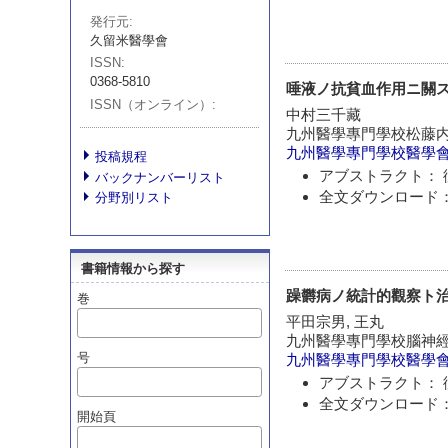
発行元
久留米醫學會
ISSN
0368-5810
唾液ノ抗貧血作用ニ關ス
ISSN（オンライン）
中村三千藏
九州醫學專門學校松藤
九州醫學專門學校醫學
投稿規程
アブストラクト： 
バックナンバーリスト
全文ダウンロード：
分野別リスト
書籍情報から探す
躁欝病ノ統計的觀察ト
巻
平田宗男, 王丸
九州醫學專門學校腦神
号
九州醫學專門學校醫學
アブストラクト： 
全文ダウンロード：
開始頁