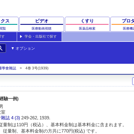
ックス
ビデオ
くすり
プロ
閲覧
医療動画視聴
医薬品検索
医療機
探す
学会・出版社で探す
rch
オプション
醫學會雜誌
4巻 3号(1939)
經驗一例)
男
教室
會雜誌
4 (3)
249-262, 1939.
従量制は110円（税込）、基本料金制は基本料金に含まれます。
 従量制、基本料金制の方共に770円(税込) です。