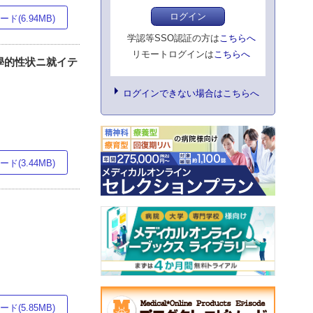
ログイン
ド(6.94MB)
学認等SSO認証の方は
こちらへ
リモートログインは
こちらへ
學的性状ニ就イテ
ログインできない場合はこちらへ
ド(3.44MB)
ド(5.85MB)