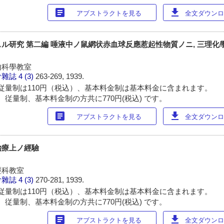
article
download
アブストラクトを見る
全文ダウンロー
ル研究 第二編 唾液中ノ鼠網状赤血球反應惹起性物質ノニ, 三理化
内科學教室
會雜誌
4 (3)
263-269, 1939.
従量制は110円（税込）、基本料金制は基本料金に含まれます。
 従量制、基本料金制の方共に770円(税込) です。
article
download
アブストラクトを見る
全文ダウンロー
治療上ノ經驗
經科教室
會雜誌
4 (3)
270-281, 1939.
従量制は110円（税込）、基本料金制は基本料金に含まれます。
 従量制、基本料金制の方共に770円(税込) です。
article
download
アブストラクトを見る
全文ダウンロー