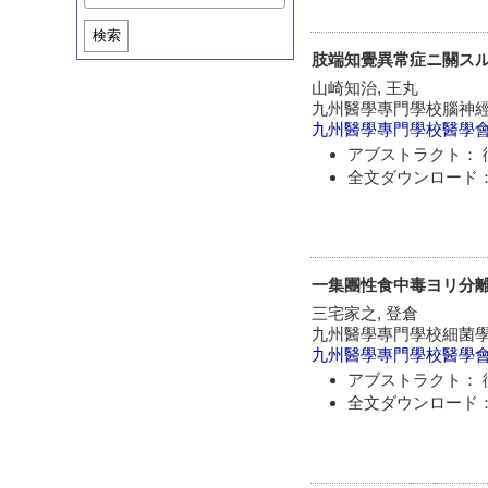
検索
肢端知覺異常症ニ關ス
山崎知治, 王丸
九州醫學專門學校腦神
九州醫學專門學校醫學
アブストラクト： 
全文ダウンロード：
一集團性食中毒ヨリ分離セル腸炎菌 
三宅家之, 登倉
九州醫學專門學校細菌
九州醫學專門學校醫學
アブストラクト： 
全文ダウンロード：