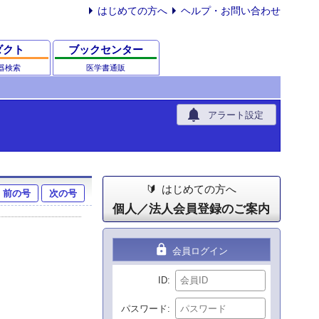
はじめての方へ
ヘルプ・お問い合わせ
ダクト
ブックセンター
器検索
医学書通販
notifications
アラート設定
はじめての方へ
前の号
次の号
個人／法人会員登録のご案内
lock
会員ログイン
ID
パスワード