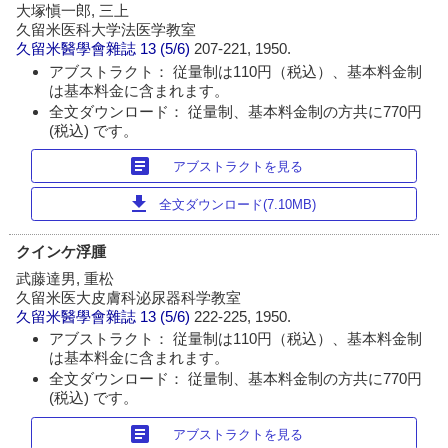
大塚愼一郎, 三上
久留米医科大学法医学教室
久留米醫學會雜誌
13 (5/6)
207-221, 1950.
アブストラクト： 従量制は110円（税込）、基本料金制
は基本料金に含まれます。
全文ダウンロード： 従量制、基本料金制の方共に770円
(税込) です。
article
アブストラクトを見る
download
全文ダウンロード(7.10MB)
クインケ浮腫
武藤達男, 重松
久留米医大皮膚科泌尿器科学教室
久留米醫學會雜誌
13 (5/6)
222-225, 1950.
アブストラクト： 従量制は110円（税込）、基本料金制
は基本料金に含まれます。
全文ダウンロード： 従量制、基本料金制の方共に770円
(税込) です。
article
アブストラクトを見る