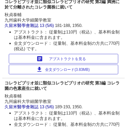
コレラビブリオ並に類似コレラビブリオの研究 第2編 満洲に
於て分離されたコレラ菌株に就いて
秋貞泰輔
九州歯科大学細菌学教室
久留米醫學會雜誌
13 (5/6)
181-188, 1950.
アブストラクト： 従量制は110円（税込）、基本料金制
は基本料金に含まれます。
全文ダウンロード： 従量制、基本料金制の方共に770円
(税込) です。
article
アブストラクトを見る
download
全文ダウンロード(3.83MB)
コレラビブリオ並に類似コレラビブリオの研究 第3編 コレラ
菌の色素産生に就いて
秋貞泰輔
九州歯科大学細菌学教室
久留米醫學會雜誌
13 (5/6)
189-193, 1950.
アブストラクト： 従量制は110円（税込）、基本料金制
は基本料金に含まれます。
全文ダウンロード： 従量制、基本料金制の方共に770円