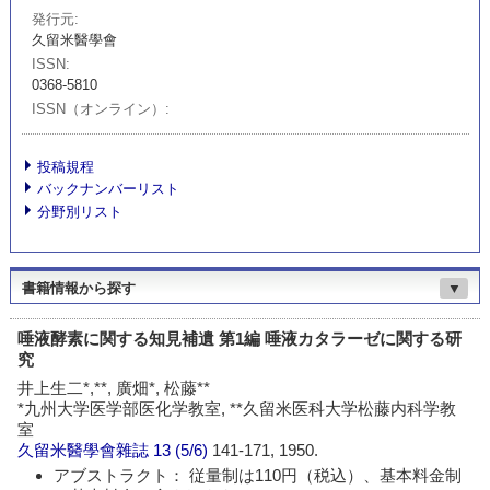
発行元
久留米醫學會
ISSN
0368-5810
ISSN（オンライン）
投稿規程
バックナンバーリスト
分野別リスト
書籍情報から探す
▼
唾液酵素に関する知見補遺 第1編 唾液カタラーゼに関する研
究
井上生二*,**, 廣畑*, 松藤**
*九州大学医学部医化学教室, **久留米医科大学松藤内科学教
室
久留米醫學會雜誌
13 (5/6)
141-171, 1950.
アブストラクト： 従量制は110円（税込）、基本料金制