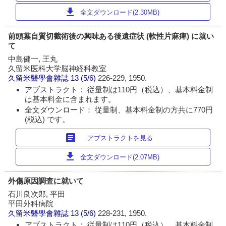
download
全文ダウンロード(2.30MB)
前頭葉自質切截術後の興味ある後遺症状 (軟性片麻痺) に就い
て
中島健一, 王丸
久留米医科大学脳神経科教室
久留米醫學會雜誌
13 (5/6)
226-229, 1950.
アブストラクト： 従量制は110円（税込）、基本料金制
は基本料金に含まれます。
全文ダウンロード： 従量制、基本料金制の方共に770円
(税込) です。
article
アブストラクトを見る
download
全文ダウンロード(2.07MB)
外傷原因調査に就いて
石川良次郎, 平田
平田外科病院
久留米醫學會雜誌
13 (5/6)
228-231, 1950.
アブストラクト： 従量制は110円（税込）、基本料金制