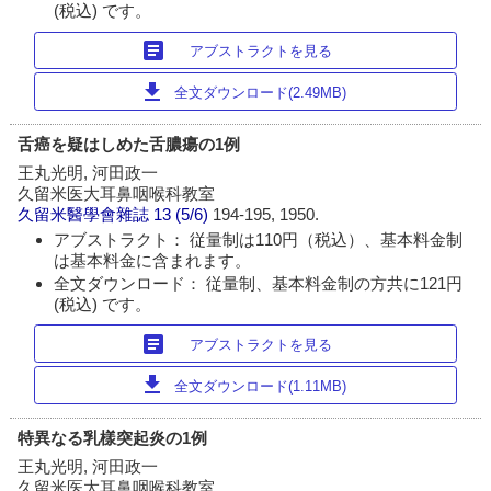
(税込) です。
article
アブストラクトを見る
download
全文ダウンロード(2.49MB)
舌癌を疑はしめた舌膿瘍の1例
王丸光明, 河田政一
久留米医大耳鼻咽喉科教室
久留米醫學會雜誌
13 (5/6)
194-195, 1950.
アブストラクト： 従量制は110円（税込）、基本料金制
は基本料金に含まれます。
全文ダウンロード： 従量制、基本料金制の方共に121円
(税込) です。
article
アブストラクトを見る
download
全文ダウンロード(1.11MB)
特異なる乳樣突起炎の1例
王丸光明, 河田政一
久留米医大耳鼻咽喉科教室