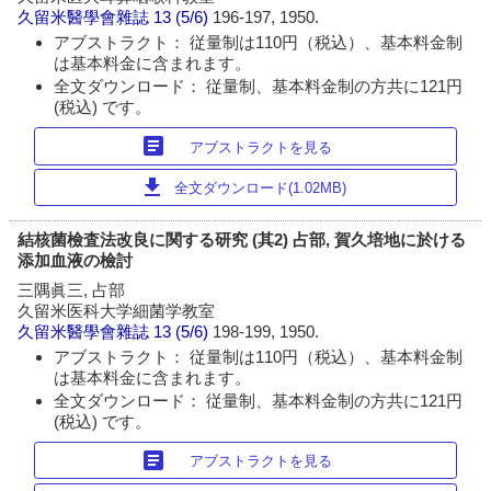
久留米醫學會雜誌
13 (5/6)
196-197, 1950.
アブストラクト： 従量制は110円（税込）、基本料金制
は基本料金に含まれます。
全文ダウンロード： 従量制、基本料金制の方共に121円
(税込) です。
article
アブストラクトを見る
download
全文ダウンロード(1.02MB)
結核菌檢査法改良に関する研究 (其2) 占部, 賀久培地に於ける
添加血液の檢討
三隅眞三, 占部
久留米医科大学細菌学教室
久留米醫學會雜誌
13 (5/6)
198-199, 1950.
アブストラクト： 従量制は110円（税込）、基本料金制
は基本料金に含まれます。
全文ダウンロード： 従量制、基本料金制の方共に121円
(税込) です。
article
アブストラクトを見る