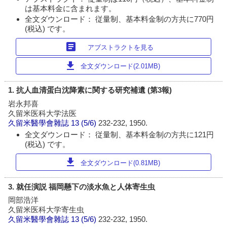
は基本料金に含まれます。
全文ダウンロード： 従量制、基本料金制の方共に770円
(税込) です。
article
アブストラクトを見る
download
全文ダウンロード(2.01MB)
1. 抗人血清蛋白沈降素に関する研究補遺 (第3報)
岩永邦喜
久留米医科大学法医
久留米醫學會雜誌
13 (5/6)
232-232, 1950.
全文ダウンロード： 従量制、基本料金制の方共に121円
(税込) です。
download
全文ダウンロード(0.81MB)
3. 就任演説 福岡懸下の淡水魚と人体寄生虫
岡部浩洋
久留米医科大学寄生虫
久留米醫學會雜誌
13 (5/6)
232-232, 1950.