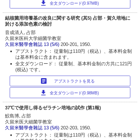
download
全文ダウンロード(0.97MB)
結核菌用培養基の改良に関する研究 (其5) 占部・賀久培地に
於ける添加色素の檢討
音成清人, 占部
久留米医科大学細菌学教室
久留米醫學會雜誌
13 (5/6)
200-201, 1950.
アブストラクト： 従量制は110円（税込）、基本料金制
は基本料金に含まれます。
全文ダウンロード： 従量制、基本料金制の方共に121円
(税込) です。
article
アブストラクトを見る
download
全文ダウンロード(0.98MB)
37℃で使用し得るゼラチン培地の試作 (第1報)
鮫島博, 占部
久留米医大細菌学教室
久留米醫學會雜誌
13 (5/6)
202-203, 1950.
アブストラクト： 従量制は110円（税込）、基本料金制