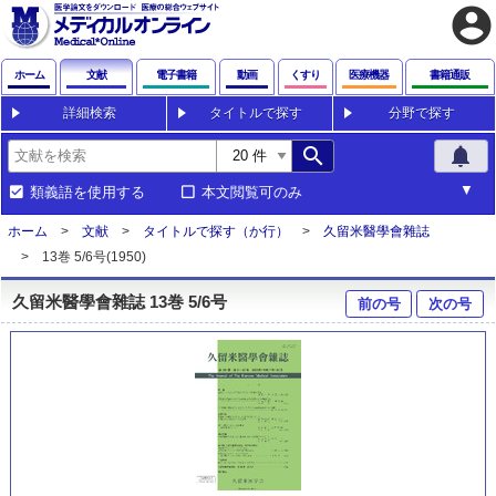
account_circle
ホーム
文献
電子書籍
動画
くすり
医療機器
書籍通販
詳細検索
タイトルで探す
分野で探す
search
notifications
類義語を使用する
本文閲覧可のみ
ホーム
文献
タイトルで探す（か行）
久留米醫學會雜誌
13巻 5/6号(1950)
久留米醫學會雜誌 13巻 5/6号
前の号
次の号