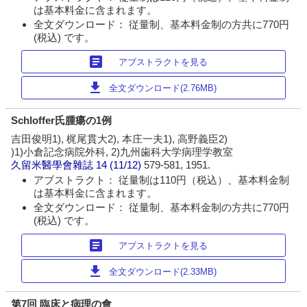
は基本料金に含まれます。
全文ダウンロード： 従量制、基本料金制の方共に770円
(税込) です。
article
アブストラクトを見る
download
全文ダウンロード(2.76MB)
Schloffer氏腫瘍の1例
吉田俊明1), 梶尾貫大2), 本庄一夫1), 高野義臣2)
)1)小倉記念病院外科, 2)九州歯科大学病理学教室
久留米醫學會雜誌
14 (11/12)
579-581, 1951.
アブストラクト： 従量制は110円（税込）、基本料金制
は基本料金に含まれます。
全文ダウンロード： 従量制、基本料金制の方共に770円
(税込) です。
article
アブストラクトを見る
download
全文ダウンロード(2.33MB)
第7回 臨床と病理の會