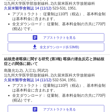
1)九州大学医学部放射線科, 2)久留米医科大学放射線科
久留米醫學會雜誌
14 (11/12)
523-531, 1951.
アブストラクト： 従量制は110円（税込）、基本料金制
は基本料金に含まれます。
全文ダウンロード： 従量制、基本料金制の方共に770円
(税込) です。
article
アブストラクトを見る
download
全文ダウンロード(6.53MB)
結核患者喀痰に関する研究 (第3報) 喀痰の潜血反応と肺結核
症との関係に就いて
島隆允1),2), 入江1), 阿武2)
1)九州大学医学部放射線科, 2)久留米医科大学放射線科
久留米醫學會雜誌
14 (11/12)
532-534, 1951.
アブストラクト： 従量制は110円（税込）、基本料金制
は基本料金に含まれます。
全文ダウンロード： 従量制、基本料金制の方共に770円
(税込) です。
article
アブストラクトを見る