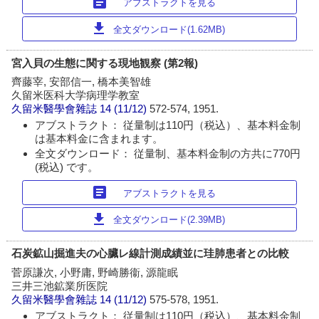
article
アブストラクトを見る
download
全文ダウンロード(1.62MB)
宮入貝の生態に関する現地観察 (第2報)
齊藤宰, 安部信一, 橋本美智雄
久留米医科大学病理学教室
久留米醫學會雜誌
14 (11/12)
572-574, 1951.
アブストラクト： 従量制は110円（税込）、基本料金制
は基本料金に含まれます。
全文ダウンロード： 従量制、基本料金制の方共に770円
(税込) です。
article
アブストラクトを見る
download
全文ダウンロード(2.39MB)
石炭鉱山掘進夫の心臟レ線計測成績並に珪肺患者との比較
菅原謙次, 小野庸, 野崎勝衞, 源龍眠
三井三池鉱業所医院
久留米醫學會雜誌
14 (11/12)
575-578, 1951.
アブストラクト： 従量制は110円（税込）、基本料金制