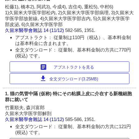
松藤1), 橋本2), 阿武3), 今成4), 吉住4), 重松5), 中村6)
1)久留米大学医学部松内, 2)久留米大学医学部病理, 3)久留米大
学医学部放射線, 4)久留米大学医学部吉内, 5)久留米大学医学
部皮泌, 6)久留米大学医学部
久留米醫學會雜誌
14 (11/12)
582-585, 1951.
アブストラクト： 従量制は110円（税込）、基本料金制
は基本料金に含まれます。
全文ダウンロード： 従量制、基本料金制の方共に770円
(税込) です。
article
アブストラクトを見る
download
全文ダウンロード(3.25MB)
1. 猫の気管中隔 (仮称) 特にその粘膜上皮に介在する新種細胞
群に就いて
竹重順夫, 森川富郎
久留米大学医学部解剖
久留米醫學會雜誌
14 (11/12)
585-586, 1951.
全文ダウンロード： 従量制、基本料金制の方共に121円
(税込) です。