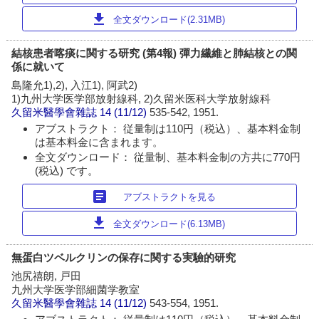
download
全文ダウンロード(2.31MB)
結核患者喀痰に関する研究 (第4報) 彈力繊維と肺結核との関
係に就いて
島隆允1),2), 入江1), 阿武2)
1)九州大学医学部放射線科, 2)久留米医科大学放射線科
久留米醫學會雜誌
14 (11/12)
535-542, 1951.
アブストラクト： 従量制は110円（税込）、基本料金制
は基本料金に含まれます。
全文ダウンロード： 従量制、基本料金制の方共に770円
(税込) です。
article
アブストラクトを見る
download
全文ダウンロード(6.13MB)
無蛋白ツベルクリンの保存に関する実驗的研究
池尻禧朗, 戸田
九州大学医学部細菌学教室
久留米醫學會雜誌
14 (11/12)
543-554, 1951.