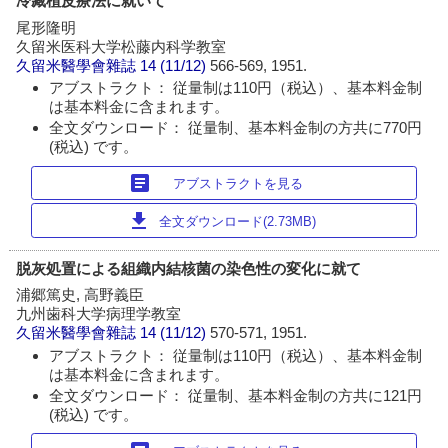
冷藏植皮療法に就いて
尾形隆明
久留米医科大学松藤内科学教室
久留米醫學會雜誌
14 (11/12)
566-569, 1951.
アブストラクト： 従量制は110円（税込）、基本料金制
は基本料金に含まれます。
全文ダウンロード： 従量制、基本料金制の方共に770円
(税込) です。
article
アブストラクトを見る
download
全文ダウンロード(2.73MB)
脱灰処置による組織内結核菌の染色性の変化に就て
浦郷篤史, 高野義臣
九州歯科大学病理学教室
久留米醫學會雜誌
14 (11/12)
570-571, 1951.
アブストラクト： 従量制は110円（税込）、基本料金制
は基本料金に含まれます。
全文ダウンロード： 従量制、基本料金制の方共に121円
(税込) です。