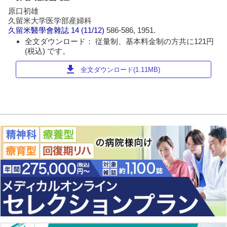
原口初雄
久留米大学医学部産婦科
久留米醫學會雜誌
14 (11/12)
586-586, 1951.
全文ダウンロード： 従量制、基本料金制の方共に121円
(税込) です。
download
全文ダウンロード(1.11MB)