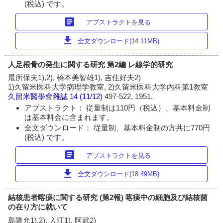
(税込) です。
article
アブストラクトを見る
download
全文ダウンロード(14.11MB)
人足根骨の発生に関する研究 第2編 レ線学的研究
最所保夫1),2), 橋本美智雄1), 吉住好夫2)
1)久留米医科大学病理学教室, 2)久留米医科大学内科第1教室
久留米醫學會雜誌
14 (11/12)
497-522, 1951.
アブストラクト： 従量制は110円（税込）、基本料金制
は基本料金に含まれます。
全文ダウンロード： 従量制、基本料金制の方共に770円
(税込) です。
article
アブストラクトを見る
download
全文ダウンロード(18.49MB)
結核患者喀痰に関する研究 (第2報) 喀痰中の細胞及び結核菌
の在り方に就いて
島隆允1),2), 入江1), 阿武2)