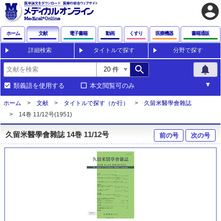
account_circle
ホーム
文献
電子書籍
動画
くすり
医療機器
書籍通販
詳細検索
タイトルで探す
分野で探す
search
notifications
類義語を使用する
本文閲覧可のみ
ホーム
文献
タイトルで探す（か行）
久留米醫學會雜誌
14巻 11/12号(1951)
久留米醫學會雜誌 14巻 11/12号
前の号
次の号