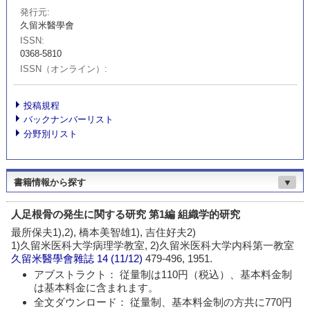
発行元
久留米醫學會
ISSN
0368-5810
ISSN（オンライン）
投稿規程
バックナンバーリスト
分野別リスト
書籍情報から探す
▼
人足根骨の発生に関する研究 第1編 組織学的研究
最所保夫1),2), 橋本美智雄1), 吉住好夫2)
1)久留米医科大学病理学教室, 2)久留米医科大学内科第一教室
久留米醫學會雜誌
14 (11/12)
479-496, 1951.
アブストラクト： 従量制は110円（税込）、基本料金制
は基本料金に含まれます。
全文ダウンロード： 従量制、基本料金制の方共に770円