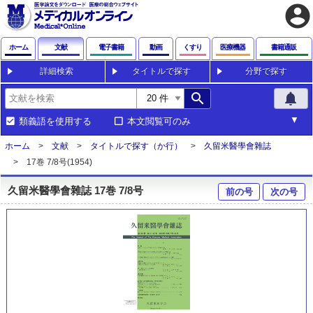
account_circle
ホーム
文献
電子書籍
動画
くすり
医療機器
書籍通販
詳細検索
タイトルで探す
分野で探す
search
notifications
類義語を使用する
本文閲覧可のみ
ホーム
文献
タイトルで探す（か行）
久留米醫學會雜誌
17巻 7/8号(1954)
久留米醫學會雜誌 17巻 7/8号
前の号
次の号