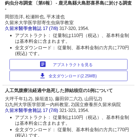
鈎虫分布調査 〔第6報〕 - 鹿児島縣大島郡喜界島に於ける調査
-
岡部浩洋, 松瀬幹也, 平木達也
久留米大学医学部寄生虫病学教室
久留米醫學會雜誌
17 (7/8)
317-320, 1954.
アブストラクト： 従量制は110円（税込）、基本料金制
は基本料金に含まれます。
全文ダウンロード： 従量制、基本料金制の方共に770円
(税込) です。
article
アブストラクトを見る
download
全文ダウンロード(2.25MB)
人工気腹療法経過中急死した肺結核症の1例について
大坪千年1),2), 操垣道1), 藤田卯二六2), 山田弘2)
1)九州大学医学部第一内科教室, 2)国立療養所久留米病院
久留米醫學會雜誌
17 (7/8)
321-323, 1954.
アブストラクト： 従量制は110円（税込）、基本料金制
は基本料金に含まれます。
全文ダウンロード： 従量制、基本料金制の方共に770円
(税込) です。