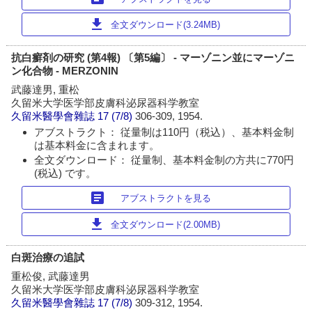
download
全文ダウンロード(3.24MB)
抗白癬剤の研究 (第4報) 〔第5編〕 - マーゾニン並にマーゾニ
ン化合物 - MERZONIN
武藤達男, 重松
久留米大学医学部皮膚科泌尿器科学教室
久留米醫學會雜誌
17 (7/8)
306-309, 1954.
アブストラクト： 従量制は110円（税込）、基本料金制
は基本料金に含まれます。
全文ダウンロード： 従量制、基本料金制の方共に770円
(税込) です。
article
アブストラクトを見る
download
全文ダウンロード(2.00MB)
白斑治療の追試
重松俊, 武藤達男
久留米大学医学部皮膚科泌尿器科学教室
久留米醫學會雜誌
17 (7/8)
309-312, 1954.