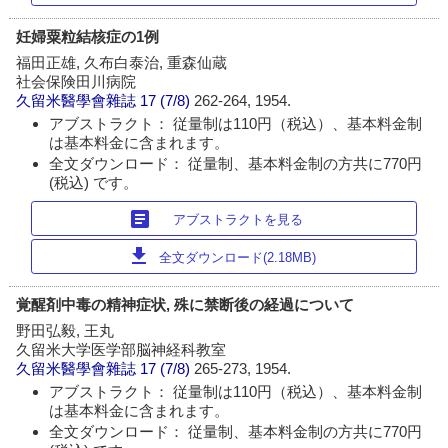
妊婦粟粒結核症の1例
福田正雄, 久布白泰治, 重森仙蔵
社会保険田川病院
久留米醫學會雜誌
17 (7/8)
262-264, 1954.
アブストラクト： 従量制は110円（税込）、基本料金制
は基本料金に含まれます。
全文ダウンロード： 従量制、基本料金制の方共に770円
(税込) です。
article
アブストラクトを見る
download
全文ダウンロード(2.18MB)
覚醒剤中毒の精神症状, 殊に禁断後の経過について
野田弘毅, 王丸
久留米大学医学部脳神経科教室
久留米醫學會雜誌
17 (7/8)
265-273, 1954.
アブストラクト： 従量制は110円（税込）、基本料金制
は基本料金に含まれます。
全文ダウンロード： 従量制、基本料金制の方共に770円