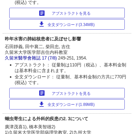
(税込) です。
article
アブストラクトを見る
download
全文ダウンロード(3.34MB)
昨年水害の肺結核患者に及ぼせし影響
石田靜義, 田中襄二, 柴田忠, 吉住
久留米大学医学部吉住内科教室
久留米醫學會雜誌
17 (7/8)
249-251, 1954.
アブストラクト： 従量制は110円（税込）、基本料金制
は基本料金に含まれます。
全文ダウンロード： 従量制、基本料金制の方共に770円
(税込) です。
article
アブストラクトを見る
download
全文ダウンロード(1.89MB)
蛔虫寄生による外科的疾患の2. 3について
廣津茂喜1), 橋本美智雄2)
1)久留米大学医学部病理学教室, 2)九州大学