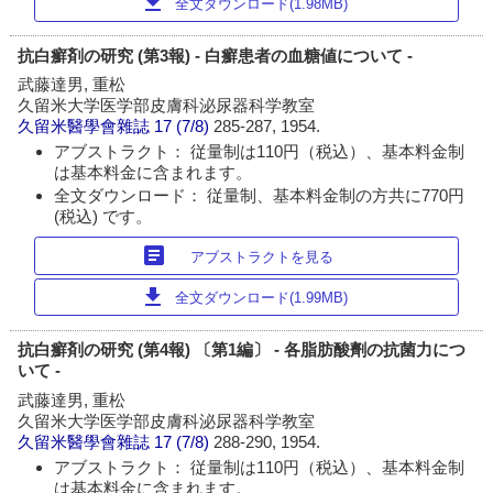
download
全文ダウンロード(1.98MB)
抗白癬剤の研究 (第3報) - 白癬患者の血糖値について -
武藤達男, 重松
久留米大学医学部皮膚科泌尿器科学教室
久留米醫學會雜誌
17 (7/8)
285-287, 1954.
アブストラクト： 従量制は110円（税込）、基本料金制
は基本料金に含まれます。
全文ダウンロード： 従量制、基本料金制の方共に770円
(税込) です。
article
アブストラクトを見る
download
全文ダウンロード(1.99MB)
抗白癬剤の研究 (第4報) 〔第1編〕 - 各脂肪酸劑の抗菌力につ
いて -
武藤達男, 重松
久留米大学医学部皮膚科泌尿器科学教室
久留米醫學會雜誌
17 (7/8)
288-290, 1954.
アブストラクト： 従量制は110円（税込）、基本料金制
は基本料金に含まれます。