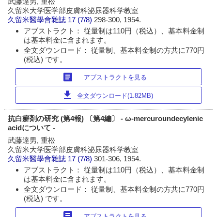
武藤達男, 重松
久留米大学医学部皮膚科泌尿器科学教室
久留米醫學會雜誌
17 (7/8)
298-300, 1954.
アブストラクト： 従量制は110円（税込）、基本料金制
は基本料金に含まれます。
全文ダウンロード： 従量制、基本料金制の方共に770円
(税込) です。
article
アブストラクトを見る
download
全文ダウンロード(1.82MB)
抗白癬剤の研究 (第4報) 〔第4編〕 - ω-mercuroundecylenic
acidについて -
武藤達男, 重松
久留米大学医学部皮膚科泌尿器科学教室
久留米醫學會雜誌
17 (7/8)
301-306, 1954.
アブストラクト： 従量制は110円（税込）、基本料金制
は基本料金に含まれます。
全文ダウンロード： 従量制、基本料金制の方共に770円
(税込) です。
article
アブストラクトを見る