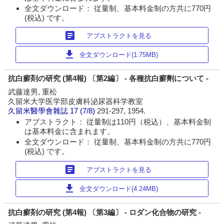
全文ダウンロード： 従量制、基本料金制の方共に770円
(税込) です。
article
アブストラクトを見る
download
全文ダウンロード(1.75MB)
抗白癬剤の研究 (第4報) 〔第2編〕 - 各種抗白癬劑について -
武藤達男, 重松
久留米大学医学部皮膚科泌尿器科学教室
久留米醫學會雜誌
17 (7/8)
291-297, 1954.
アブストラクト： 従量制は110円（税込）、基本料金制
は基本料金に含まれます。
全文ダウンロード： 従量制、基本料金制の方共に770円
(税込) です。
article
アブストラクトを見る
download
全文ダウンロード(4.24MB)
抗白癬剤の研究 (第4報) 〔第3編〕 - ロダン化合物の研究 -