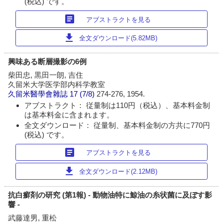
(税込) です。
article
アブストラクトを見る
download
全文ダウンロード(5.82MB)
興味ある断層撮影の6例
柴田忠, 黒田一朗, 吉住
久留米大学医学部内科学教室
久留米醫學會雜誌
17 (7/8)
274-276, 1954.
アブストラクト： 従量制は110円（税込）、基本料金制
は基本料金に含まれます。
全文ダウンロード： 従量制、基本料金制の方共に770円
(税込) です。
article
アブストラクトを見る
download
全文ダウンロード(2.12MB)
抗白癬剤の研究 (第1報) - 動物油特に鯨油の糸状菌に及ぼす影
響 -
武藤達男, 重松