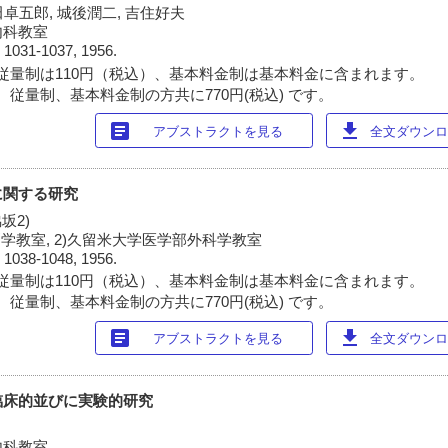
田卓五郎, 城後潤二, 吉住好夫
内科教室
)
1031-1037, 1956.
従量制は110円（税込）、基本料金制は基本料金に含まれます。
 従量制、基本料金制の方共に770円(税込) です。
article
download
アブストラクトを見る
全文ダウンロー
に関する研究
脇坂2)
学教室, 2)久留米大学医学部外科学教室
)
1038-1048, 1956.
従量制は110円（税込）、基本料金制は基本料金に含まれます。
 従量制、基本料金制の方共に770円(税込) です。
article
download
アブストラクトを見る
全文ダウンロー
臨床的並びに実験的研究
内科教室