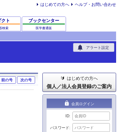
はじめての方へ
ヘルプ・お問い合わせ
ダクト
ブックセンター
器検索
医学書通販
notifications
アラート設定
はじめての方へ
前の号
次の号
個人／法人会員登録のご案内
lock
会員ログイン
ID
パスワード