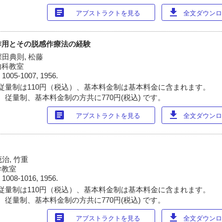
article
download
アブストラクトを見る
全文ダウンロー
作用とその脱感作療法の経験
深田典則, 松藤
内科教室
)
1005-1007, 1956.
従量制は110円（税込）、基本料金制は基本料金に含まれます。
 従量制、基本料金制の方共に770円(税込) です。
article
download
アブストラクトを見る
全文ダウンロー
治, 竹重
学教室
)
1008-1016, 1956.
従量制は110円（税込）、基本料金制は基本料金に含まれます。
 従量制、基本料金制の方共に770円(税込) です。
article
download
アブストラクトを見る
全文ダウンロー