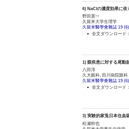
6) NaClの濃度効果に依
野田憲一
久留米大学生理学
久留米醫學會雜誌
19 (6
全文ダウンロード：
1) 眼疾患に対する尾
八田淳
久大眼科, 田川病院眼科
久留米醫學會雜誌
19 (6
全文ダウンロード：
3) 実験的家兎日本住
松瀬幹也
久留米大学寄生虫病学