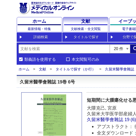
ホーム
文献
イーブ
最新情報・特集
文献検索・全文閲覧
電子書籍
詳細検索
タイトルで探す
分野で
sea
類義語を使用する
本文閲覧可のみ
ホーム
文献
タイトルで探す（か行）
久留米醫學會雜誌
久留米醫學會雜誌 19巻 6号
短期間に大腫瘍化せる
大隈克己, 宮原
久留米大学医学部産婦
久留米醫學會雜誌
19 (6
アブストラクト： 
全文ダウンロード：