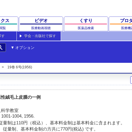
ックス
ビデオ
くすり
プロ
閲覧
医療動画視聴
医薬品検索
医療機
探す
学会・出版社で探す
rch
オプション
19巻 6号(1956)
悪性絨毛上皮腫の一例
人科学教室
)
1001-1004, 1956.
従量制は110円（税込）、基本料金制は基本料金に含まれます。
 従量制、基本料金制の方共に770円(税込) です。