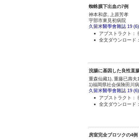
蜘蛛膜下出血の7例
神本和彦, 上原芳孝
宇部市東見初病院
久留米醫學會雜誌
19 (6
アブストラクト： 
全文ダウンロード：
浣腸に基因した良性直腸
重森仙藏1), 重藤已壽夫1
1)福岡県社会保険田川病院
久留米醫學會雜誌
19 (6
アブストラクト： 
全文ダウンロード：
房室完全ブロツクの4例