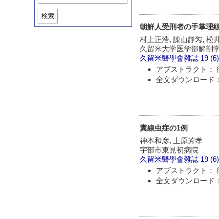
検索
朝鮮人受刑者の手掌理
村上正浩, 諌山靜匁, 松
久留米大学医学部解剖
久留米醫學會雜誌
19 (6
アブストラクト： 
全文ダウンロード：
糞線虫症の1例
神本和彦, 上原芳孝
宇部市東見初病院
久留米醫學會雜誌
19 (6
アブストラクト： 
全文ダウンロード：