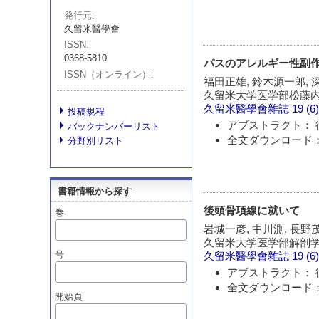
発行元
久留米醫學會
ISSN
0368-5810
パスのアレルギー性副
ISSN（オンライン）
福田正雄, 鈴木源一郎, 
久留米大学医学部松藤
久留米醫學會雜誌
19 (6
投稿規程
アブストラクト： 
バックナンバーリスト
全文ダウンロード：
分野別リスト
書籍情報から探す
後頭骨項線に就いて
巻
岩城一彦, 中川測, 長野茂
久留米大学医学部解剖
号
久留米醫學會雜誌
19 (6
アブストラクト： 
全文ダウンロード：
開始頁