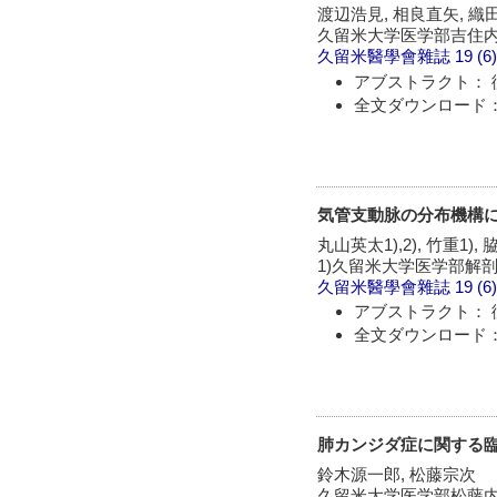
渡辺浩見, 相良直矢, 織
久留米大学医学部吉住
久留米醫學會雜誌
19 (6
アブストラクト： 
全文ダウンロード：
気管支動脉の分布機構
丸山英太1),2), 竹重1), 
1)久留米大学医学部解剖
久留米醫學會雜誌
19 (6
アブストラクト： 
全文ダウンロード：
肺カンジダ症に関する
鈴木源一郎, 松藤宗次
久留米大学医学部松藤