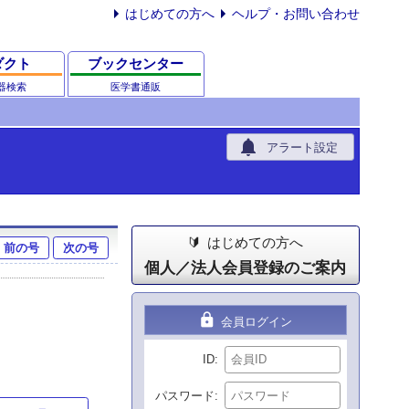
はじめての方へ
ヘルプ・お問い合わせ
ダクト
ブックセンター
器検索
医学書通販
notifications
アラート設定
はじめての方へ
前の号
次の号
個人／法人会員登録のご案内
lock
会員ログイン
ID
パスワード