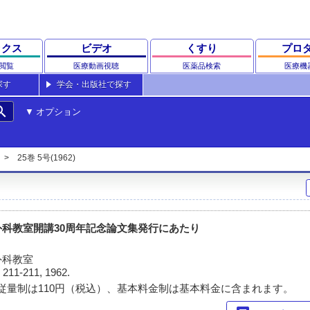
ックス
ビデオ
くすり
プロ
閲覧
医療動画視聴
医薬品検索
医療機
探す
学会・出版社で探す
rch
オプション
25巻 5号(1962)
科教室開講30周年記念論文集発行にあたり
外科教室
)
211-211, 1962.
従量制は110円（税込）、基本料金制は基本料金に含まれます。