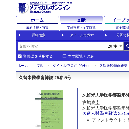
ホーム
文献
イーブ
最新情報・特集
文献検索・全文閲覧
電子書籍
詳細検索
タイトルで探す
分野で
sea
類義語を使用する
本文閲覧可のみ
ホーム
文献
タイトルで探す（か行）
久留米醫學會雜誌
久留米醫學會雜誌 25巻 5号
久留米大学医学部整形外
宮城成圭
久留米大学医学部整形
久留米醫學會雜誌
25 (5
アブストラクト： 