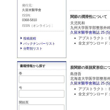
発行元
久留米醫學會
ISSN
関節の潤滑性について
0368-5810
天児民和
ISSN（オンライン）
九州大学医学部整形外
久留米醫學會雜誌
25 (5
アブストラクト： 
投稿規程
全文ダウンロード：
バックナンバーリスト
分野別リスト
書籍情報から探す
股関節の亜脱変形症に
巻
島啓吾
北海道大学医学部整形
久留米醫學會雜誌
25 (5
号
アブストラクト： 
全文ダウンロード：
開始頁