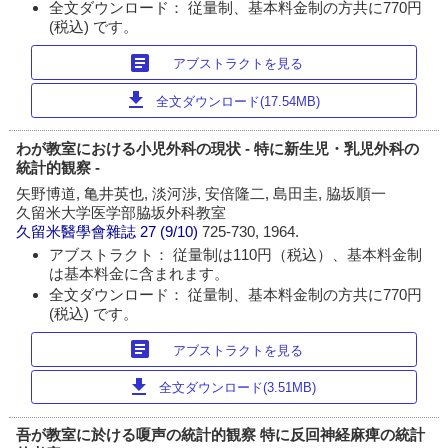
全文ダウンロード： 従量制、基本料金制の方共に770円
(税込) です。
article
アブストラクトを見る
download
全文ダウンロード(17.54MB)
わが教室における小児外科の現状 - 特に新生児・乳児外科の
統計的観察 -
矢野博道, 亀井英也, 淡河渉, 安倍隆二, 島田圭, 脇坂順一
久留米大学医学部脇坂外科教室
久留米醫學會雜誌
27 (9/10)
725-730, 1964.
アブストラクト： 従量制は110円（税込）、基本料金制
は基本料金に含まれます。
全文ダウンロード： 従量制、基本料金制の方共に770円
(税込) です。
article
アブストラクトを見る
download
全文ダウンロード(3.51MB)
吾が教室に於ける嗄声の統計的観察 特に反回神経麻痺の統計