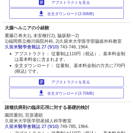
article
アブストラクトを見る
download
全文ダウンロード(3.56MB)
大腿ヘルニアの小経験
重藤己寿夫1), 末安種行2), 脇坂順一2)
1)福岡県立柳川病院外科, 2)久留米大学医学部脇坂外科教室
久留米醫學會雜誌
27 (9/10)
743-748, 1964.
アブストラクト： 従量制は110円（税込）、基本料金制
は基本料金に含まれます。
全文ダウンロード： 従量制、基本料金制の方共に770円
(税込) です。
article
アブストラクトを見る
download
全文ダウンロード(3.75MB)
諸種抗癌剤の臨床応用に対する基礎的検討
園田重則, 宮原通顕
久留米大学医学部産婦人科学教室
久留米醫學會雜誌
27 (9/10)
749-785, 1964.