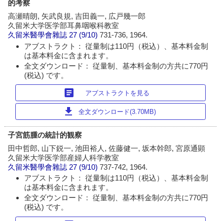
的考察
高瀬晴朗, 矢武良規, 吉田義一, 広戸幾一郎
久留米大学医学部耳鼻咽喉科教室
久留米醫學會雜誌
27 (9/10)
731-736, 1964.
アブストラクト： 従量制は110円（税込）、基本料金制
は基本料金に含まれます。
全文ダウンロード： 従量制、基本料金制の方共に770円
(税込) です。
article
アブストラクトを見る
download
全文ダウンロード(3.70MB)
子宮筋腫の統計的観察
田中哲郎, 山下鋭一, 池田裕人, 佐藤健一, 坂本幹郎, 宮原通顕
久留米大学医学部産婦人科学教室
久留米醫學會雜誌
27 (9/10)
737-742, 1964.
アブストラクト： 従量制は110円（税込）、基本料金制
は基本料金に含まれます。
全文ダウンロード： 従量制、基本料金制の方共に770円
(税込) です。