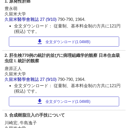
1. 原発性肝癌
豊永萌
久留米大学
久留米醫學會雜誌
27 (9/10)
790-790, 1964.
全文ダウンロード： 従量制、基本料金制の方共に121円
(税込) です。
download
全文ダウンロード(1.04MB)
2. 肝生検770例の統計的並びに病理組織学的観察 日本住血吸
虫症 I. 統計的観察
唐原正人
久留米大学
久留米醫學會雜誌
27 (9/10)
790-790, 1964.
全文ダウンロード： 従量制、基本料金制の方共に121円
(税込) です。
download
全文ダウンロード(1.04MB)
3. 合成樹脂注入の手技について
川崎宏, 牛島逸子