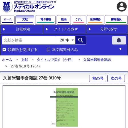
account_circle
ホーム
文献
電子書籍
動画
くすり
医療機器
書籍通販
詳細検索
タイトルで探す
分野で探す
search
notifications
類義語を使用する
本文閲覧可のみ
ホーム
文献
タイトルで探す（か行）
久留米醫學會雜誌
27巻 9/10号(1964)
久留米醫學會雜誌 27巻 9/10号
前の号
次の号