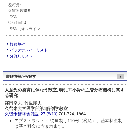
発行元
久留米醫學會
ISSN
0368-5810
ISSN（オンライン）
投稿規程
バックナンバーリスト
分野別リスト
書籍情報から探す
▼
人胎児の発育に伴なう鼓室, 特に耳小骨の血管分布機構に関す
る研究
窪田幸夫, 竹重順夫
久留米大学医学部第1解剖学教室
久留米醫學會雜誌
27 (9/10)
701-724, 1964.
アブストラクト： 従量制は110円（税込）、基本料金制
は基本料金に含まれます。