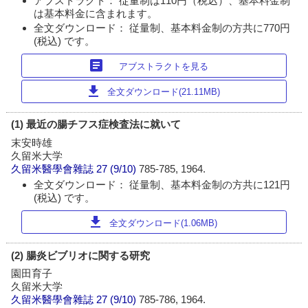
アブストラクト： 従量制は110円（税込）、基本料金制
は基本料金に含まれます。
全文ダウンロード： 従量制、基本料金制の方共に770円
(税込) です。
article
アブストラクトを見る
download
全文ダウンロード(21.11MB)
(1) 最近の腸チフス症検査法に就いて
末安時雄
久留米大学
久留米醫學會雜誌
27 (9/10)
785-785, 1964.
全文ダウンロード： 従量制、基本料金制の方共に121円
(税込) です。
download
全文ダウンロード(1.06MB)
(2) 腸炎ビブリオに関する研究
園田育子
久留米大学
久留米醫學會雜誌
27 (9/10)
785-786, 1964.