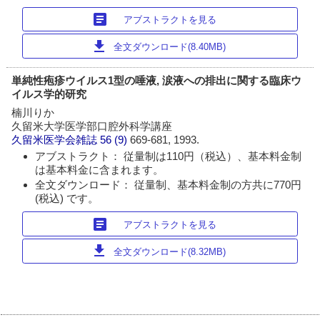
article
アブストラクトを見る
download
全文ダウンロード(8.40MB)
単純性疱疹ウイルス1型の唾液, 涙液への排出に関する臨床ウ
イルス学的研究
楠川りか
久留米大学医学部口腔外科学講座
久留米医学会雑誌
56 (9)
669-681, 1993.
アブストラクト： 従量制は110円（税込）、基本料金制
は基本料金に含まれます。
全文ダウンロード： 従量制、基本料金制の方共に770円
(税込) です。
article
アブストラクトを見る
download
全文ダウンロード(8.32MB)