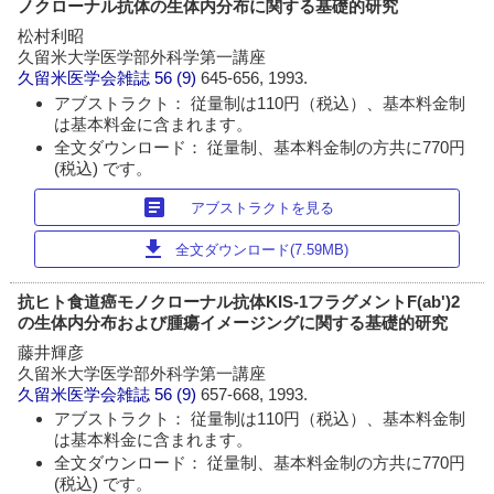
ノクローナル抗体の生体内分布に関する基礎的研究
松村利昭
久留米大学医学部外科学第一講座
久留米医学会雑誌
56 (9)
645-656, 1993.
アブストラクト： 従量制は110円（税込）、基本料金制
は基本料金に含まれます。
全文ダウンロード： 従量制、基本料金制の方共に770円
(税込) です。
article
アブストラクトを見る
download
全文ダウンロード(7.59MB)
抗ヒト食道癌モノクローナル抗体KIS-1フラグメントF(ab')2
の生体内分布および腫瘍イメージングに関する基礎的研究
藤井輝彦
久留米大学医学部外科学第一講座
久留米医学会雑誌
56 (9)
657-668, 1993.
アブストラクト： 従量制は110円（税込）、基本料金制
は基本料金に含まれます。
全文ダウンロード： 従量制、基本料金制の方共に770円
(税込) です。