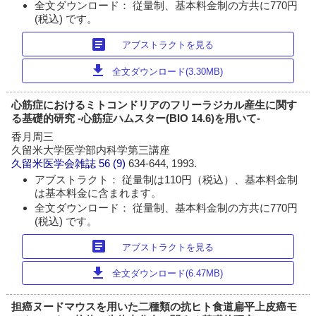
全文ダウンロード： 従量制、基本料金制の方共に770円
(税込) です。
article
アブストラクトを見る
download
全文ダウンロード(3.30MB)
心筋症におけるミトコンドリアのフリーラジカル産生に関す
る基礎的研究 -心筋症ハムスター(BIO 14.6)を用いて-
香月周三
久留米大学医学部内科学第三講座
久留米医学会雑誌
56 (9)
634-644, 1993.
アブストラクト： 従量制は110円（税込）、基本料金制
は基本料金に含まれます。
全文ダウンロード： 従量制、基本料金制の方共に770円
(税込) です。
article
アブストラクトを見る
download
全文ダウンロード(6.47MB)
担癌ヌードマウスを用いた二種類の抗ヒト食道扁平上皮癌モ