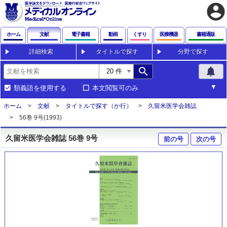
account_circle
ホーム
文献
電子書籍
動画
くすり
医療機器
書籍通販
詳細検索
タイトルで探す
分野で探す
search
notifications
類義語を使用する
本文閲覧可のみ
ホーム
文献
タイトルで探す（か行）
久留米医学会雑誌
56巻 9号(1993)
久留米医学会雑誌 56巻 9号
前の号
次の号