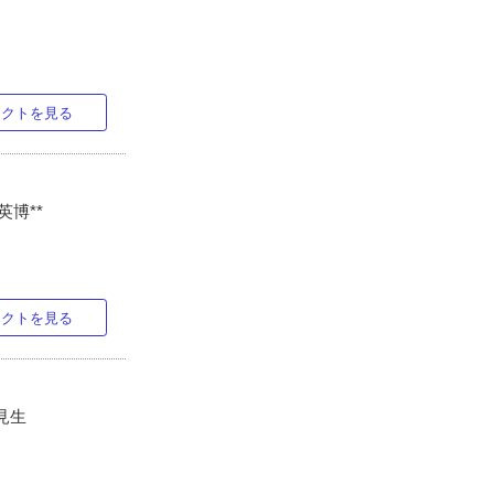
ラクトを見る
英博**
ラクトを見る
田見生