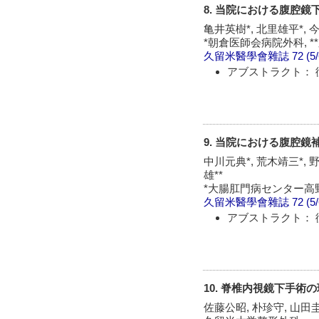
8. 当院における腹腔
亀井英樹*, 北里雄平*, 今
*朝倉医師会病院外科, 
久留米醫學會雜誌
72 (5
アブストラクト： 
9. 当院における腹腔
中川元典*, 荒木靖三*, 野
雄**
*大腸肛門病センター高野
久留米醫學會雜誌
72 (5
アブストラクト： 
10. 脊椎内視鏡下手術
佐藤公昭, 朴珍守, 山田圭