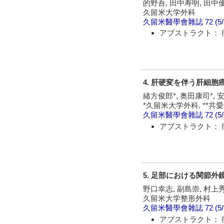
的野吾, 田中寿明, 田中
久留米大学外科
久留米醫學會雜誌
72 (5
アブストラクト： 
4. 肝硬変を伴う肝細
緒方俊郎*, 奥田康司*, 安
*久留米大学外科, **
久留米醫學會雜誌
72 (5
アブストラクト： 
5. 足部における関節
野口幸志, 副島崇, 村上
久留米大学整形外科
久留米醫學會雜誌
72 (5
アブストラクト： 