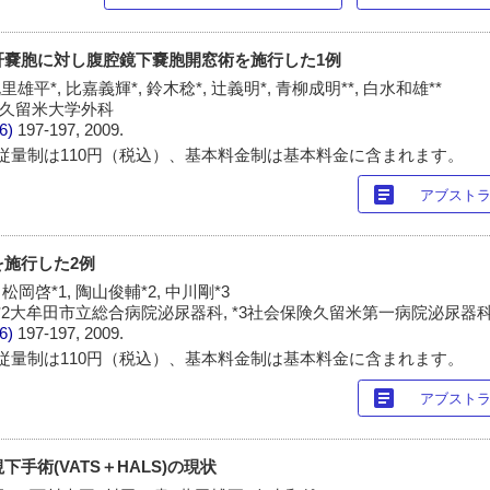
大肝嚢胞に対し腹腔鏡下嚢胞開窓術を施行した1例
里雄平*, 比嘉義輝*, 鈴木稔*, 辻義明*, 青柳成明**, 白水和雄**
**久留米大学外科
/6)
197-197, 2009.
従量制は110円（税込）、基本料金制は基本料金に含まれます。
article
アブスト
を施行した2例
 松岡啓*1, 陶山俊輔*2, 中川剛*3
 *2大牟田市立総合病院泌尿器科, *3社会保険久留米第一病院泌尿器
/6)
197-197, 2009.
従量制は110円（税込）、基本料金制は基本料金に含まれます。
article
アブスト
下手術(VATS＋HALS)の現状