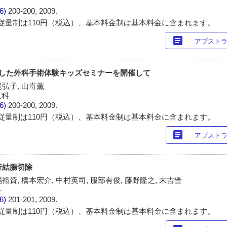
/6)
200-200, 2009.
従量制は110円（税込）、基本料金制は基本料金に含まれます。
article
アブスト
心にした外科手術体験キッズセミナーを開催して
尾弘子, 山嵜薫
人科
/6)
200-200, 2009.
従量制は110円（税込）、基本料金制は基本料金に含まれます。
article
アブスト
行結腸切除
嶋裕資, 橋本宏介, 中村英司, 服部有俊, 藤野隆之, 末吉晋
科
/6)
201-201, 2009.
従量制は110円（税込）、基本料金制は基本料金に含まれます。