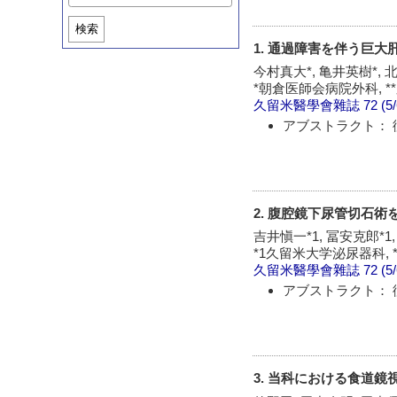
検索
1. 通過障害を伴う巨
今村真大*, 亀井英樹*, 北
*朝倉医師会病院外科, 
久留米醫學會雜誌
72 (5
アブストラクト： 
2. 腹腔鏡下尿管切石術
吉井愼一*1, 冨安克郎*1,
*1久留米大学泌尿器科,
久留米醫學會雜誌
72 (5
アブストラクト： 
3. 当科における食道鏡視