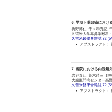
6. 早期下咽頭癌にお
梅野博仁, 千々和秀記, 
久留米大学耳鼻咽喉科
久留米醫學會雜誌
72 (5
アブストラクト： 
7. 当院における内視
岩谷泰江, 荒木靖三, 野
大腸肛門病センター高
久留米醫學會雜誌
72 (5
アブストラクト： 