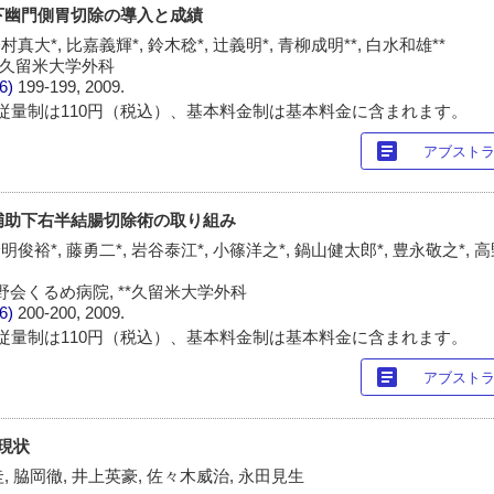
鏡下幽門側胃切除の導入と成績
村真大*, 比嘉義輝*, 鈴木稔*, 辻義明*, 青柳成明**, 白水和雄**
**久留米大学外科
/6)
199-199, 2009.
従量制は110円（税込）、基本料金制は基本料金に含まれます。
article
アブスト
鏡補助下右半結腸切除術の取り組み
明俊裕*, 藤勇二*, 岩谷泰江*, 小篠洋之*, 鍋山健太郎*, 豊永敬之*, 
会くるめ病院, **久留米大学外科
/6)
200-200, 2009.
従量制は110円（税込）、基本料金制は基本料金に含まれます。
article
アブスト
の現状
, 脇岡徹, 井上英豪, 佐々木威治, 永田見生