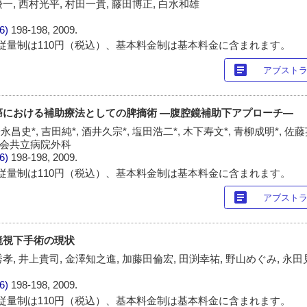
優一, 西村光平, 村田一貴, 藤田博正, 白水和雄
/6)
198-198, 2009.
従量制は110円（税込）、基本料金制は基本料金に含まれます。
article
アブスト
胞癌における補助療法としての脾摘術 ―腹腔鏡補助下アプローチ―
永昌史*, 吉田純*, 酒井久宗*, 塩田浩二*, 木下寿文*, 青柳成明*, 佐藤
共愛会共立病院外科
/6)
198-198, 2009.
従量制は110円（税込）、基本料金制は基本料金に含まれます。
article
アブスト
外鏡視下手術の現状
秀孝, 井上貴司, 金澤知之進, 加藤田倫宏, 田渕幸祐, 野山めぐみ, 永
/6)
198-198, 2009.
従量制は110円（税込）、基本料金制は基本料金に含まれます。