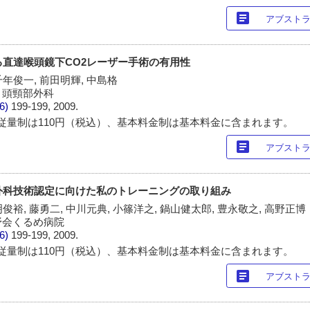
article
アブスト
ける直達喉頭鏡下CO2レーザー手術の有用性
千年俊一, 前田明輝, 中島格
・頭頸部外科
/6)
199-199, 2009.
従量制は110円（税込）、基本料金制は基本料金に含まれます。
article
アブスト
鏡外科技術認定に向けた私のトレーニングの取り組み
明俊裕, 藤勇二, 中川元典, 小篠洋之, 鍋山健太郎, 豊永敬之, 高野正博
野会くるめ病院
/6)
199-199, 2009.
従量制は110円（税込）、基本料金制は基本料金に含まれます。
article
アブスト