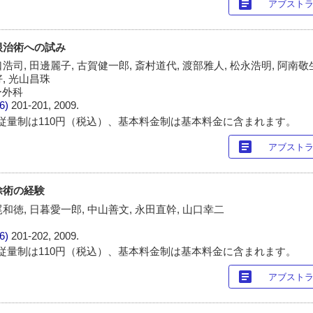
article
アブスト
癌根治術への試み
浩司, 田邊麗子, 古賀健一郎, 斎村道代, 渡部雅人, 松永浩明, 阿南敬生
好, 光山昌珠
ー外科
/6)
201-201, 2009.
従量制は110円（税込）、基本料金制は基本料金に含まれます。
article
アブスト
除術の経験
尾和徳, 日暮愛一郎, 中山善文, 永田直幹, 山口幸二
/6)
201-202, 2009.
従量制は110円（税込）、基本料金制は基本料金に含まれます。
article
アブスト