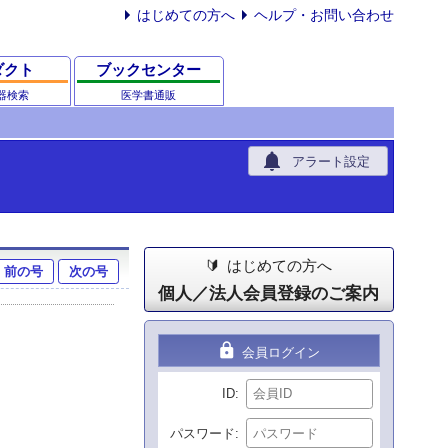
はじめての方へ
ヘルプ・お問い合わせ
ダクト
ブックセンター
器検索
医学書通販
notifications
アラート設定
はじめての方へ
前の号
次の号
個人／法人会員登録のご案内
lock
会員ログイン
ID
パスワード