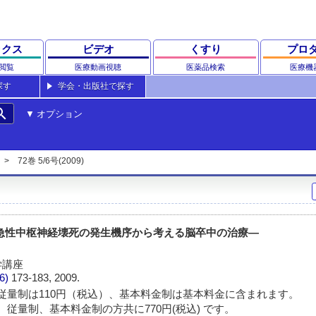
ックス
ビデオ
くすり
プロ
閲覧
医療動画視聴
医薬品検索
医療機
探す
学会・出版社で探す
rch
オプション
72巻 5/6号(2009)
―急性中枢神経壊死の発生機序から考える脳卒中の治療―
学講座
/6)
173-183, 2009.
従量制は110円（税込）、基本料金制は基本料金に含まれます。
 従量制、基本料金制の方共に770円(税込) です。