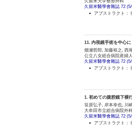
久留米大学整形外科
久留米醫學會雜誌
72 (5
アブストラクト： 
11. 内視鏡手術を中
畑瀬哲郎, 加藤裕之, 西
公立八女総合病院産婦
久留米醫學會雜誌
72 (5
アブストラクト： 
1. 初めての腹腔鏡下横
笹原弘子, 岸本幸也, 川
大牟田市立総合病院外
久留米醫學會雜誌
72 (5
アブストラクト： 