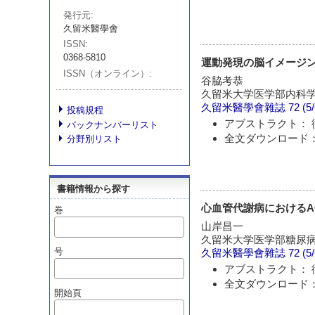
発行元
久留米醫學會
ISSN
0368-5810
運動発現の脳イメージ
ISSN（オンライン）
谷脇考恭
久留米大学医学部内科
久留米醫學會雜誌
72 (5
投稿規程
アブストラクト： 
バックナンバーリスト
全文ダウンロード：
分野別リスト
書籍情報から探す
心血管代謝病におけるA
巻
山岸昌一
久留米大学医学部糖尿
号
久留米醫學會雜誌
72 (5
アブストラクト： 
全文ダウンロード：
開始頁