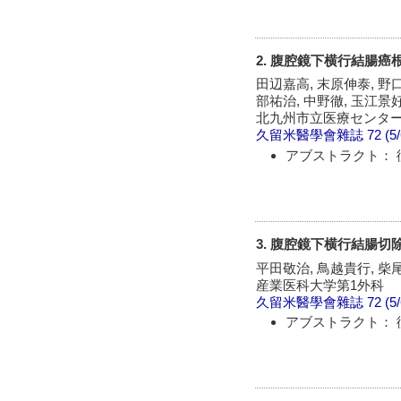
2. 腹腔鏡下横行結腸
田辺嘉高, 末原伸泰, 野口
部祐治, 中野徹, 玉江景
北九州市立医療センタ
久留米醫學會雜誌
72 (5
アブストラクト： 
3. 腹腔鏡下横行結腸切
平田敬治, 鳥越貴行, 柴
産業医科大学第1外科
久留米醫學會雜誌
72 (5
アブストラクト： 