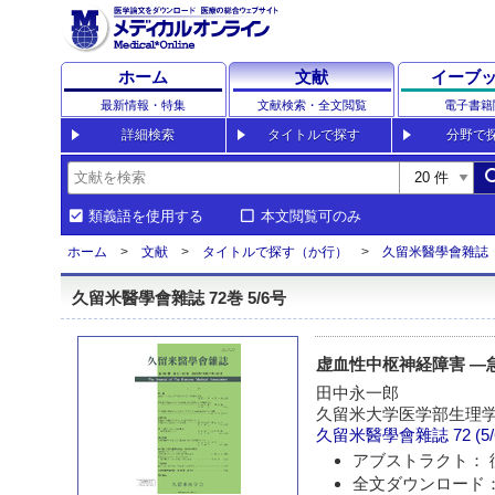
ホーム
文献
イーブ
最新情報・特集
文献検索・全文閲覧
電子書籍
詳細検索
タイトルで探す
分野で
sea
類義語を使用する
本文閲覧可のみ
ホーム
文献
タイトルで探す（か行）
久留米醫學會雜誌
久留米醫學會雜誌 72巻 5/6号
虚血性中枢神経障害 
田中永一郎
久留米大学医学部生理
久留米醫學會雜誌
72 (5
アブストラクト： 
全文ダウンロード：