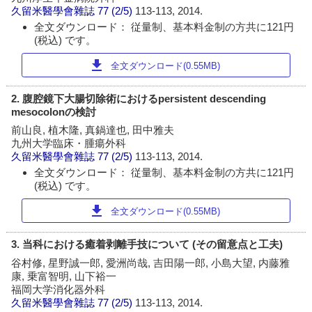
久留米醫學會雜誌
77 (2/5)
113-113, 2014.
全文ダウンロード： 従量制、基本料金制の方共に121円
(税込) です。
download
全文ダウンロード(0.55MB)
2. 腹腔鏡下大腸切除術におけるpersistent descending
mesocolonの検討
前山良, 植木隆, 真鍋達也, 田中雅夫
九州大学臨床・腫瘍外科
久留米醫學會雜誌
77 (2/5)
113-113, 2014.
全文ダウンロード： 従量制、基本料金制の方共に121円
(税込) です。
download
全文ダウンロード(0.55MB)
3. 当科における癒着剥離手技について (その留意点と工夫)
谷村修, 星野誠一郎, 愛洲尚哉, 吉田陽一郎, 小島大望, 内藤雅
康, 乗富智明, 山下裕一
福岡大学消化器外科
久留米醫學會雜誌
77 (2/5)
113-113, 2014.