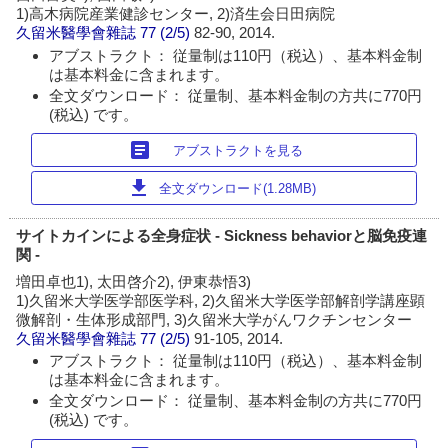
1)高木病院産業健診センター, 2)済生会日田病院
久留米醫學會雜誌
77 (2/5)
82-90, 2014.
アブストラクト： 従量制は110円（税込）、基本料金制
は基本料金に含まれます。
全文ダウンロード： 従量制、基本料金制の方共に770円
(税込) です。
article
アブストラクトを見る
download
全文ダウンロード(1.28MB)
サイトカインによる全身症状 - Sickness behaviorと脳免疫連
関 -
増田卓也1), 太田啓介2), 伊東恭悟3)
1)久留米大学医学部医学科, 2)久留米大学医学部解剖学講座顕
微解剖・生体形成部門, 3)久留米大学がんワクチンセンター
久留米醫學會雜誌
77 (2/5)
91-105, 2014.
アブストラクト： 従量制は110円（税込）、基本料金制
は基本料金に含まれます。
全文ダウンロード： 従量制、基本料金制の方共に770円
(税込) です。