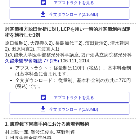
article
アブストラクトを見る
download
全文ダウンロード(2.16MB)
肘関節後方脱臼骨折に対しLCPを用い一時的肘関節創内固定
術を施行した1例
原口敏昭1), 大茂壽久2), 長島加代子2), 濱田賢治2), 清水建詞
2), 田原尚直2), 志波直人1)
1)久留米大学医学部整形外科学講座, 2)戸畑共立病院整形外科
久留米醫學會雜誌
77 (2/5)
106-111, 2014.
アブストラクト： 従量制は110円（税込）、基本料金制
は基本料金に含まれます。
全文ダウンロード： 従量制、基本料金制の方共に770円
(税込) です。
article
アブストラクトを見る
download
全文ダウンロード(1.93MB)
1. 腹腔鏡下胃癌手術における癒着剥離術
村上聡一郎, 難波江俊永, 荻野利達
九州厚生年金病院外科