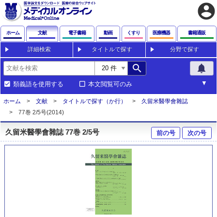
account_circle
ホーム
文献
電子書籍
動画
くすり
医療機器
書籍通販
詳細検索
タイトルで探す
分野で探す
search
notifications
類義語を使用する
本文閲覧可のみ
ホーム
文献
タイトルで探す（か行）
久留米醫學會雜誌
77巻 2/5号(2014)
久留米醫學會雜誌 77巻 2/5号
前の号
次の号