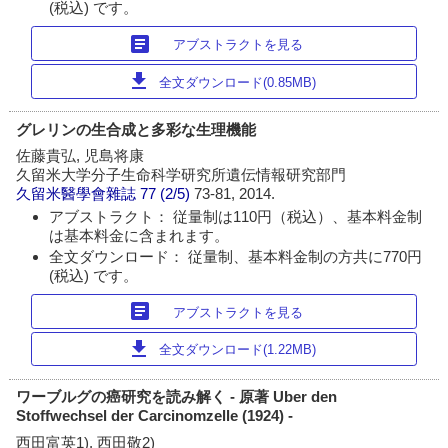
(税込) です。
article
アブストラクトを見る
download
全文ダウンロード(0.85MB)
グレリンの生合成と多彩な生理機能
佐藤貴弘, 児島将康
久留米大学分子生命科学研究所遺伝情報研究部門
久留米醫學會雜誌
77 (2/5)
73-81, 2014.
アブストラクト： 従量制は110円（税込）、基本料金制
は基本料金に含まれます。
全文ダウンロード： 従量制、基本料金制の方共に770円
(税込) です。
article
アブストラクトを見る
download
全文ダウンロード(1.22MB)
ワーブルグの癌研究を読み解く - 原著 Uber den
Stoffwechsel der Carcinomzelle (1924) -
西田富英1), 西田敬2)