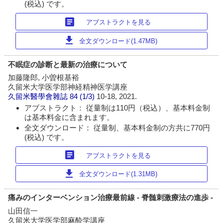
(税込) です。
article
アブストラクトを見る
download
全文ダウンロード(1.47MB)
不眠症の診断と最新の治療について
加藤隆郎, 小曽根基裕
久留米大学医学部神経精神医学講座
久留米醫學會雜誌
84 (1/3)
10-18, 2021.
アブストラクト： 従量制は110円（税込）、基本料金制
は基本料金に含まれます。
全文ダウンロード： 従量制、基本料金制の方共に770円
(税込) です。
article
アブストラクトを見る
download
全文ダウンロード(1.31MB)
痛みのインターベンション治療最前線 - 脊髄刺激療法の進歩 -
山田信一
久留米大学医学部麻酔学講座