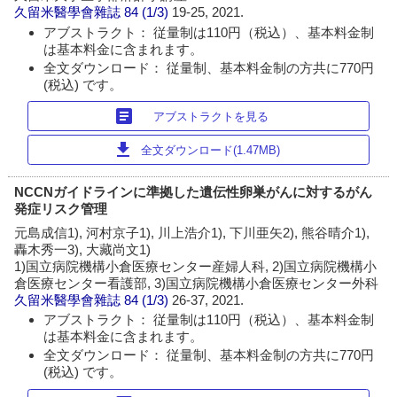
久留米醫學會雜誌
84 (1/3)
19-25, 2021.
アブストラクト： 従量制は110円（税込）、基本料金制
は基本料金に含まれます。
全文ダウンロード： 従量制、基本料金制の方共に770円
(税込) です。
article
アブストラクトを見る
download
全文ダウンロード(1.47MB)
NCCNガイドラインに準拠した遺伝性卵巣がんに対するがん
発症リスク管理
元島成信1), 河村京子1), 川上浩介1), 下川亜矢2), 熊谷晴介1),
轟木秀一3), 大藏尚文1)
1)国立病院機構小倉医療センター産婦人科, 2)国立病院機構小
倉医療センター看護部, 3)国立病院機構小倉医療センター外科
久留米醫學會雜誌
84 (1/3)
26-37, 2021.
アブストラクト： 従量制は110円（税込）、基本料金制
は基本料金に含まれます。
全文ダウンロード： 従量制、基本料金制の方共に770円
(税込) です。