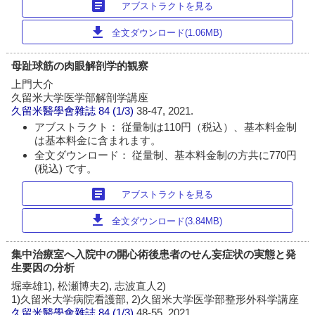
article
アブストラクトを見る
download
全文ダウンロード(1.06MB)
母趾球筋の肉眼解剖学的観察
上門大介
久留米大学医学部解剖学講座
久留米醫學會雜誌
84 (1/3)
38-47, 2021.
アブストラクト： 従量制は110円（税込）、基本料金制
は基本料金に含まれます。
全文ダウンロード： 従量制、基本料金制の方共に770円
(税込) です。
article
アブストラクトを見る
download
全文ダウンロード(3.84MB)
集中治療室へ入院中の開心術後患者のせん妄症状の実態と発
生要因の分析
堀幸雄1), 松瀬博夫2), 志波直人2)
1)久留米大学病院看護部, 2)久留米大学医学部整形外科学講座
久留米醫學會雜誌
84 (1/3)
48-55, 2021.