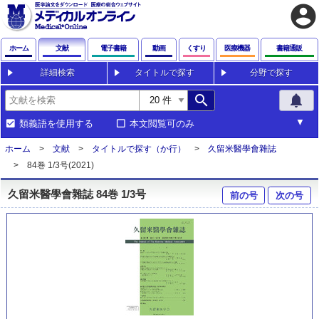
account_circle
ホーム
文献
電子書籍
動画
くすり
医療機器
書籍通販
詳細検索
タイトルで探す
分野で探す
search
notifications
類義語を使用する
本文閲覧可のみ
ホーム
文献
タイトルで探す（か行）
久留米醫學會雜誌
84巻 1/3号(2021)
久留米醫學會雜誌 84巻 1/3号
前の号
次の号