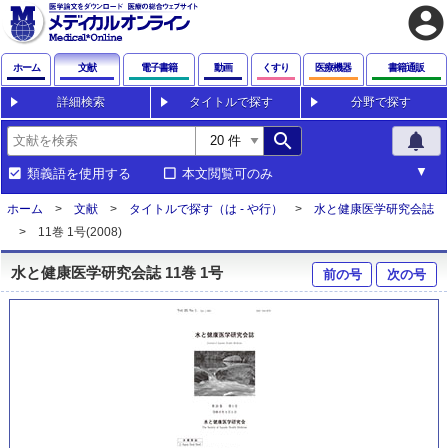
account_circle
ホーム
文献
電子書籍
動画
くすり
医療機器
書籍通販
詳細検索
タイトルで探す
分野で探す
search
notifications
類義語を使用する
本文閲覧可のみ
ホーム
文献
タイトルで探す（は - や行）
水と健康医学研究会誌
11巻 1号(2008)
水と健康医学研究会誌 11巻 1号
前の号
次の号