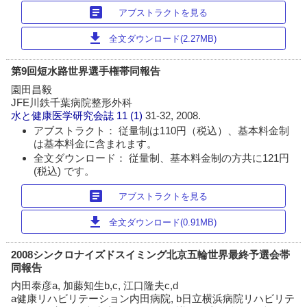
article
アブストラクトを見る
download
全文ダウンロード(2.27MB)
第9回短水路世界選手権帯同報告
園田昌毅
JFE川鉄千葉病院整形外科
水と健康医学研究会誌
11 (1)
31-32, 2008.
アブストラクト： 従量制は110円（税込）、基本料金制
は基本料金に含まれます。
全文ダウンロード： 従量制、基本料金制の方共に121円
(税込) です。
article
アブストラクトを見る
download
全文ダウンロード(0.91MB)
2008シンクロナイズドスイミング北京五輪世界最終予選会帯
同報告
内田泰彦a, 加藤知生b,c, 江口隆夫c,d
a健康リハビリテーション内田病院, b日立横浜病院リハビリテ