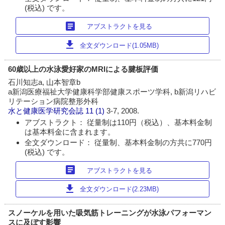
(税込) です。
article
アブストラクトを見る
download
全文ダウンロード(1.05MB)
60歳以上の水泳愛好家のMRIによる腱板評価
石川知志a, 山本智章b
a新潟医療福祉大学健康科学部健康スポーツ学科, b新潟リハビ
リテーション病院整形外科
水と健康医学研究会誌
11 (1)
3-7, 2008.
アブストラクト： 従量制は110円（税込）、基本料金制
は基本料金に含まれます。
全文ダウンロード： 従量制、基本料金制の方共に770円
(税込) です。
article
アブストラクトを見る
download
全文ダウンロード(2.23MB)
スノーケルを用いた吸気筋トレーニングが水泳パフォーマン
スに及ぼす影響