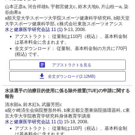
山本正彦a, 河合祥雄b, 宇都宮健太c, 鈴木大地b, 片山桂一a, 染
谷由希a
a順天堂大学スポーツ大学院スポーツ健康科学研究科, b順天堂
大学スポーツ健康科学部, c株式会社東急スポーツオアシス
水と健康医学研究会誌
11 (1)
9-13, 2008.
アブストラクト： 従量制は110円（税込）、基本料金制
は基本料金に含まれます。
全文ダウンロード： 従量制、基本料金制の方共に770円
(税込) です。
article
アブストラクトを見る
download
全文ダウンロード(2.12MB)
水泳選手の治療目的使用に係る除外措置(TUE)の申請に関する
報告
清水顕a, 鈴木紅b, 武藤芳照c
a龍ケ崎済生会病院整形外科, b東京都立墨東病院循環器科, c東
京大学大学院教育学研究科身体教育学講座
水と健康医学研究会誌
11 (1)
15-18, 2008.
アブストラクト： 従量制は110円（税込）、基本料金制
は基本料金に含まれます。