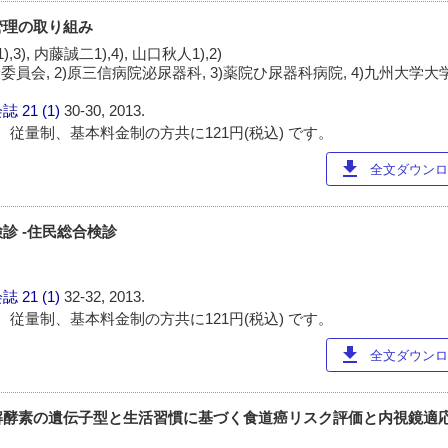
管理の取り組み
,3), 内藤誠二1),4), 山口秋人1),2)
委員会, 2)原三信病院泌尿器科, 3)薬院ひ尿器科病院, 4)九州大学
会誌
21 (1)
30-30, 2013.
 従量制、基本料金制の方共に121円(税込) です。
download
全文ダウンロー
診 -住民総合検診
会誌
21 (1)
32-32, 2013.
 従量制、基本料金制の方共に121円(税込) です。
download
全文ダウンロー
解酵素の遺伝子型と生活習慣に基づく食道癌リスク評価と内視鏡適