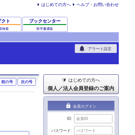
はじめての方へ
ヘルプ・お問い合わせ
ダクト
ブックセンター
器検索
医学書通販
notifications
アラート設定
はじめての方へ
前の号
次の号
個人／法人会員登録のご案内
lock
会員ログイン
ID
パスワード