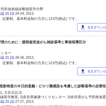
研究科放射線診断核医学分野
会誌
21 (1)
24-24, 2013.
 従量制、基本料金制の方共に121円(税込) です。
download
全文ダウンロー
管理のために：腹部超音波がん検診基準と事後指導区分
センター
会誌
21 (1)
26-26, 2013.
 従量制、基本料金制の方共に121円(税込) です。
download
全文ダウンロー
線造影検査の今日的意義：ピロリ菌感染を考慮した診断基準の必要
, 大石元2),3)
線医学教室, 2)奈良県健康づくりセンター, 3)奈良県がん予防推進
会誌
21 (1)
27-27, 2013.