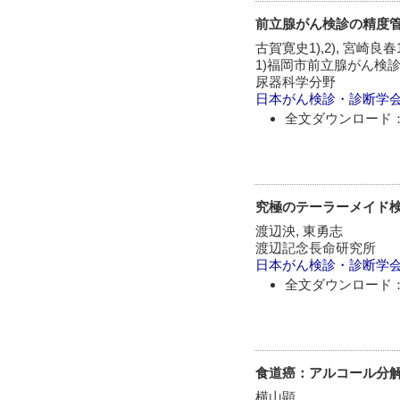
前立腺がん検診の精度
古賀寛史1),2), 宮崎良春1)
1)福岡市前立腺がん検診
尿器科学分野
日本がん検診・診断学
全文ダウンロード：
究極のテーラーメイド検
渡辺泱, 東勇志
渡辺記念長命研究所
日本がん検診・診断学
全文ダウンロード：
食道癌：アルコール分
横山顕