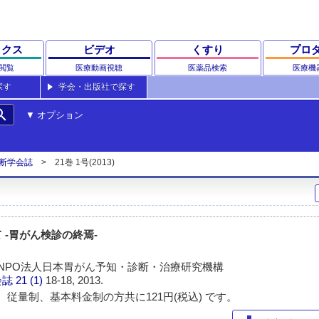
ックス
ビデオ
くすり
プロ
閲覧
医療動画視聴
医薬品検索
医療機
探す
学会・出版社で探す
rch
オプション
断学会誌
21巻 1号(2013)
 -胃がん検診の終焉-
定NPO法人日本胃がん予知・診断・治療研究機構
会誌
21 (1)
18-18, 2013.
 従量制、基本料金制の方共に121円(税込) です。