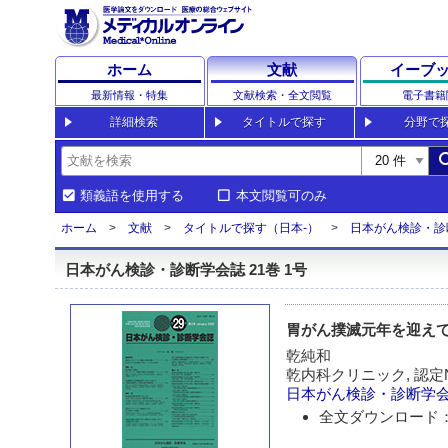
ホーム
文献
イーブ
最新情報・特集
文献検索・全文閲覧
電子書籍
詳細検索
タイトルで探す
分野で
sea
類義語を使用する
本文閲覧可のみ
ホーム
文献
タイトルで探す（日本-）
日本がん検診・診
日本がん検診・診断学会誌 21巻 1号
胃がん撲滅元年を迎えて
乾純和
乾内科クリニック, 認
日本がん検診・診断学
全文ダウンロード：