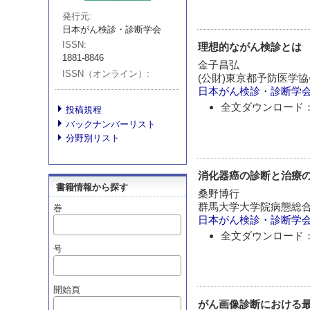
発行元
日本がん検診・診断学会
ISSN
理想的ながん検診とは
1881-8846
金子昌弘
ISSN（オンライン）
(公財)東京都予防医学
日本がん検診・診断学
全文ダウンロード：
投稿規程
バックナンバーリスト
分野別リスト
消化器癌の診断と治療の
書籍情報から探す
桑野博行
群馬大学大学院病態総合
巻
日本がん検診・診断学
全文ダウンロード：
号
開始頁
がん画像診断における