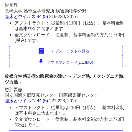
皆川昇
長崎大学 熱帯医学研究所 病害動物学分野
臨床とウイルス
44 (5)
216-220, 2017.
アブストラクト： 従量制は110円（税込）、基本料金制
は基本料金に含まれます。
全文ダウンロード： 従量制、基本料金制の方共に770円
(税込) です。
article
アブストラクトを見る
download
全文ダウンロード(1.13MB)
蚊媒介性感染症の臨床像の違い ～デング熱, チクングニア熱,
ジカ熱～
忽那賢志
国立国際医療研究センター 国際感染症センター
臨床とウイルス
44 (5)
221-226, 2017.
アブストラクト： 従量制は110円（税込）、基本料金制
は基本料金に含まれます。
全文ダウンロード： 従量制、基本料金制の方共に770円
(税込) です。