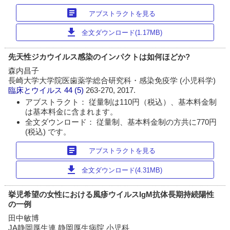
article
アブストラクトを見る
download
全文ダウンロード(1.17MB)
先天性ジカウイルス感染のインパクトは如何ほどか?
森内昌子
長崎大学大学院医歯薬学総合研究科・感染免疫学 (小児科学)
臨床とウイルス
44 (5)
263-270, 2017.
アブストラクト： 従量制は110円（税込）、基本料金制
は基本料金に含まれます。
全文ダウンロード： 従量制、基本料金制の方共に770円
(税込) です。
article
アブストラクトを見る
download
全文ダウンロード(4.31MB)
挙児希望の女性における風疹ウイルスIgM抗体長期持続陽性
の一例
田中敏博
JA静岡厚生連 静岡厚生病院 小児科