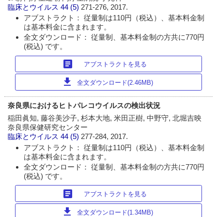
臨床とウイルス
44 (5)
271-276, 2017.
アブストラクト： 従量制は110円（税込）、基本料金制
は基本料金に含まれます。
全文ダウンロード： 従量制、基本料金制の方共に770円
(税込) です。
article
アブストラクトを見る
download
全文ダウンロード(2.46MB)
奈良県におけるヒトパレコウイルスの検出状況
稲田眞知, 藤谷美沙子, 杉本大地, 米田正樹, 中野守, 北堀吉映
奈良県保健研究センター
臨床とウイルス
44 (5)
277-284, 2017.
アブストラクト： 従量制は110円（税込）、基本料金制
は基本料金に含まれます。
全文ダウンロード： 従量制、基本料金制の方共に770円
(税込) です。
article
アブストラクトを見る
download
全文ダウンロード(1.34MB)