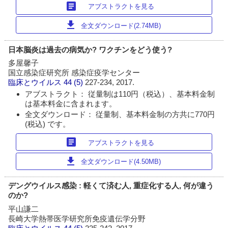
article
アブストラクトを見る
download
全文ダウンロード(2.74MB)
日本脳炎は過去の病気か? ワクチンをどう使う?
多屋馨子
国立感染症研究所 感染症疫学センター
臨床とウイルス
44 (5)
227-234, 2017.
アブストラクト： 従量制は110円（税込）、基本料金制
は基本料金に含まれます。
全文ダウンロード： 従量制、基本料金制の方共に770円
(税込) です。
article
アブストラクトを見る
download
全文ダウンロード(4.50MB)
デングウイルス感染 : 軽くて済む人, 重症化する人, 何が違う
のか?
平山謙二
長崎大学熱帯医学研究所免疫遺伝学分野