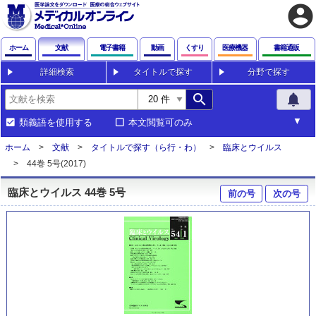
account_circle
ホーム
文献
電子書籍
動画
くすり
医療機器
書籍通販
詳細検索
タイトルで探す
分野で探す
search
notifications
類義語を使用する
本文閲覧可のみ
ホーム
文献
タイトルで探す（ら行・わ）
臨床とウイルス
44巻 5号(2017)
臨床とウイルス 44巻 5号
前の号
次の号