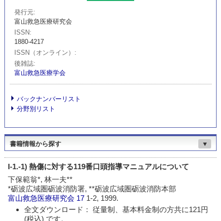
発行元
富山救急医療研究会
ISSN
1880-4217
ISSN（オンライン）
後雑誌
富山救急医療学会
バックナンバーリスト
分野別リスト
書籍情報から探す
▼
I-1.-1) 熱傷に対する119番口頭指導マニュアルについて
下保範翁*, 林一夫**
*砺波広域圏砺波消防署, **砺波広域圏砺波消防本部
富山救急医療研究会
17
1-2, 1999.
全文ダウンロード： 従量制、基本料金制の方共に121円
(税込) です。