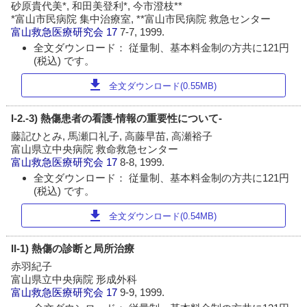
砂原貴代美*, 和田美登利*, 今市澄枝**
*富山市民病院 集中治療室, **富山市民病院 救急センター
富山救急医療研究会
17
7-7, 1999.
全文ダウンロード： 従量制、基本料金制の方共に121円
(税込) です。
download
全文ダウンロード(0.55MB)
I-2.-3) 熱傷患者の看護-情報の重要性について-
藤記ひとみ, 馬瀬口礼子, 高藤早苗, 高瀬裕子
富山県立中央病院 救命救急センター
富山救急医療研究会
17
8-8, 1999.
全文ダウンロード： 従量制、基本料金制の方共に121円
(税込) です。
download
全文ダウンロード(0.54MB)
II-1) 熱傷の診断と局所治療
赤羽紀子
富山県立中央病院 形成外科
富山救急医療研究会
17
9-9, 1999.