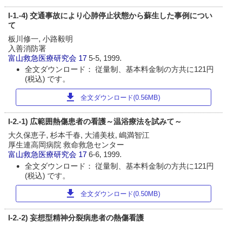
I-1.-4) 交通事故により心肺停止状態から蘇生した事例につい
て
板川修一, 小路毅明
入善消防署
富山救急医療研究会
17
5-5, 1999.
全文ダウンロード： 従量制、基本料金制の方共に121円
(税込) です。
download
全文ダウンロード(0.56MB)
I-2.-1) 広範囲熱傷患者の看護～温浴療法を試みて～
大久保恵子, 杉本千春, 大浦美枝, 嶋満智江
厚生連高岡病院 救命救急センター
富山救急医療研究会
17
6-6, 1999.
全文ダウンロード： 従量制、基本料金制の方共に121円
(税込) です。
download
全文ダウンロード(0.50MB)
I-2.-2) 妄想型精神分裂病患者の熱傷看護