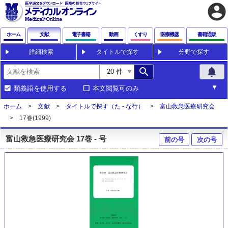
account_circle
ホーム
文献
電子書籍
動画
くすり
医療機器
書籍通販
詳細検索
タイトルで探す
分野で探す
search
notifications
類義語を使用する
本文閲覧可のみ
ホーム
文献
タイトルで探す（た - な行）
富山救急医療研究会
17巻(1999)
富山救急医療研究会 17巻 - 号
前の号
次の号