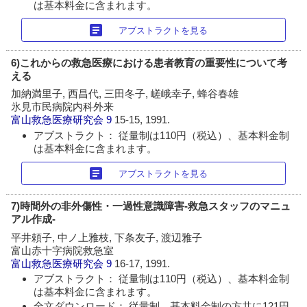
は基本料金に含まれます。
article
アブストラクトを見る
6)これからの救急医療における患者教育の重要性について考
える
加納満里子, 西昌代, 三田冬子, 嵯峨幸子, 蜂谷春雄
氷見市民病院内科外来
富山救急医療研究会
9
15-15, 1991.
アブストラクト： 従量制は110円（税込）、基本料金制
は基本料金に含まれます。
article
アブストラクトを見る
7)時間外の非外傷性・一過性意識障害-救急スタッフのマニュ
アル作成-
平井頼子, 中ノ上雅枝, 下条友子, 渡辺雅子
富山赤十字病院救急室
富山救急医療研究会
9
16-17, 1991.
アブストラクト： 従量制は110円（税込）、基本料金制
は基本料金に含まれます。
全文ダウンロード： 従量制、基本料金制の方共に121円