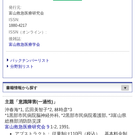
発行元
富山救急医療研究会
ISSN
1880-4217
ISSN（オンライン）
後雑誌
富山救急医療学会
バックナンバーリスト
分野別リスト
書籍情報から探す
▼
主題「意識障害(一過性)」
沖春海*1, 広田美智子*2, 林時彦*3
*1黒部市民病院脳神経外科, *2黒部市民病院看護部, *3富山県
総務部消防防災課
富山救急医療研究会
9
1-2, 1991.
アブストラクト： 従量制は110円（税込）、基本料金制