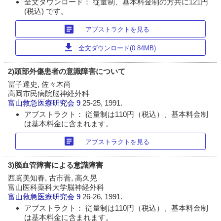
全文ダウンロード： 従量制、基本料金制の方共に121円
(税込) です。
article
アブストラクトを見る
download
全文ダウンロード(0.84MB)
2)頭部外傷患者の意識障害について
冨子達史, 佐々木尚
高岡市民病院脳神経外科
富山救急医療研究会
9
25-25, 1991.
アブストラクト： 従量制は110円（税込）、基本料金制
は基本料金に含まれます。
article
アブストラクトを見る
3)脳血管障害による意識障害
西嶌美知春, 古市晋, 高久晃
富山医科薬科大学脳神経外科
富山救急医療研究会
9
26-26, 1991.
アブストラクト： 従量制は110円（税込）、基本料金制
は基本料金に含まれます。