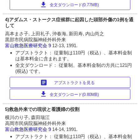
download
全文ダウンロード(0.77MB)
4)アダムス・ストークス症候群に起因した頭部外傷の1例を通
して
高本まさ子, 上田礼子, 沖春海, 新田寿, 内山尚之
黒部市民病院脳神経外科外来
富山救急医療研究会
9
12-13, 1991.
アブストラクト： 従量制は110円（税込）、基本料金制
は基本料金に含まれます。
全文ダウンロード： 従量制、基本料金制の方共に121円
(税込) です。
article
アブストラクトを見る
download
全文ダウンロード(0.80MB)
5)救急外来での現状と看護婦の役割
横川のり子, 森田瑞江
高岡市民病院脳神経外科外来
富山救急医療研究会
9
14-14, 1991.
アブストラクト： 従量制は110円（税込）、基本料金制