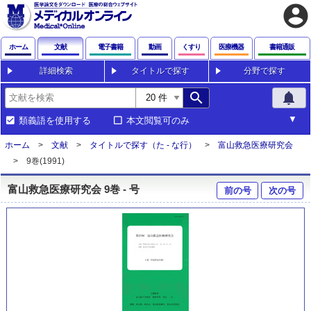
account_circle
ホーム
文献
電子書籍
動画
くすり
医療機器
書籍通販
詳細検索
タイトルで探す
分野で探す
search
notifications
類義語を使用する
本文閲覧可のみ
ホーム
文献
タイトルで探す（た - な行）
富山救急医療研究会
9巻(1991)
富山救急医療研究会 9巻 - 号
前の号
次の号