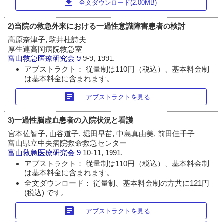
download
全文ダウンロード(2.00MB)
2)当院の救急外来における一過性意識障害患者の検討
高原奈津子, 駒井杜詩夫
厚生連高岡病院救急室
富山救急医療研究会
9
9-9, 1991.
アブストラクト： 従量制は110円（税込）、基本料金制
は基本料金に含まれます。
article
アブストラクトを見る
3)一過性脳虚血患者の入院状況と看護
宮本佐智子, 山谷道子, 堀田早苗, 中島真由美, 前田佳千子
富山県立中央病院救命救急センター
富山救急医療研究会
9
10-11, 1991.
アブストラクト： 従量制は110円（税込）、基本料金制
は基本料金に含まれます。
全文ダウンロード： 従量制、基本料金制の方共に121円
(税込) です。
article
アブストラクトを見る