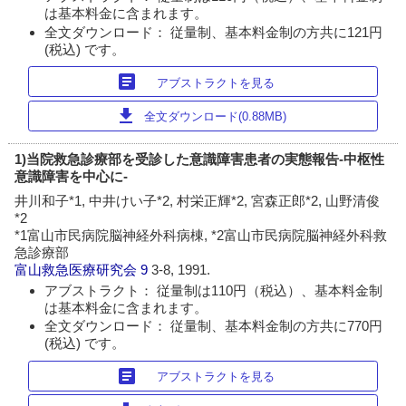
は基本料金に含まれます。
全文ダウンロード： 従量制、基本料金制の方共に121円
(税込) です。
article
アブストラクトを見る
download
全文ダウンロード(0.88MB)
1)当院救急診療部を受診した意識障害患者の実態報告-中枢性
意識障害を中心に-
井川和子*1, 中井けい子*2, 村栄正輝*2, 宮森正郎*2, 山野清俊
*2
*1富山市民病院脳神経外科病棟, *2富山市民病院脳神経外科救
急診療部
富山救急医療研究会
9
3-8, 1991.
アブストラクト： 従量制は110円（税込）、基本料金制
は基本料金に含まれます。
全文ダウンロード： 従量制、基本料金制の方共に770円
(税込) です。
article
アブストラクトを見る