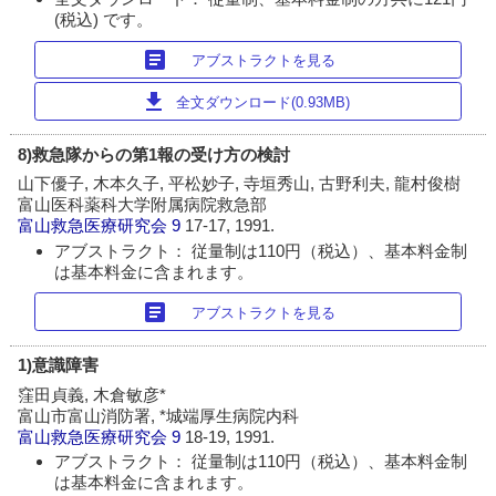
(税込) です。
article
アブストラクトを見る
download
全文ダウンロード(0.93MB)
8)救急隊からの第1報の受け方の検討
山下優子, 木本久子, 平松妙子, 寺垣秀山, 古野利夫, 龍村俊樹
富山医科薬科大学附属病院救急部
富山救急医療研究会
9
17-17, 1991.
アブストラクト： 従量制は110円（税込）、基本料金制
は基本料金に含まれます。
article
アブストラクトを見る
1)意識障害
窪田貞義, 木倉敏彦*
富山市富山消防署, *城端厚生病院内科
富山救急医療研究会
9
18-19, 1991.
アブストラクト： 従量制は110円（税込）、基本料金制
は基本料金に含まれます。