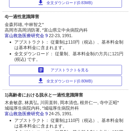
download
全文ダウンロード(0.83MB)
4)一過性意識障害
金森邦雄, 中林智之*
高岡市高岡消防署, *富山県立中央病院内科
富山救急医療研究会
9
22-23, 1991.
アブストラクト： 従量制は110円（税込）、基本料金制
は基本料金に含まれます。
全文ダウンロード： 従量制、基本料金制の方共に121円
(税込) です。
article
アブストラクトを見る
download
全文ダウンロード(0.80MB)
1)高齢者における脱水と一過性意識障害
木倉敏彦, 林真弘, 川田直幹, 岡本清也, 根井仁一, 寺中正昭*
城端厚生病院内科, *城端厚生病院外科
富山救急医療研究会
9
24-25, 1991.
アブストラクト： 従量制は110円（税込）、基本料金制
は基本料金に含まれます。