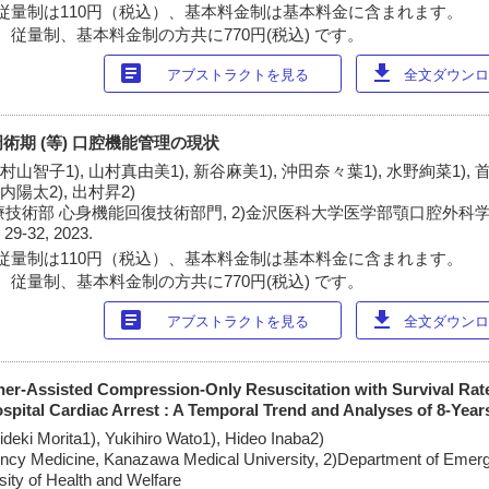
従量制は110円（税込）、基本料金制は基本料金に含まれます。
 従量制、基本料金制の方共に770円(税込) です。
article
download
アブストラクトを見る
全文ダウンロー
期 (等) 口腔機能管理の現状
 村山智子1), 山村真由美1), 新谷麻美1), 沖田奈々葉1), 水野絢菜1), 
山内陽太2), 出村昇2)
療技術部 心身機能回復技術部門, 2)金沢医科大学医学部顎口腔外科
)
29-32, 2023.
従量制は110円（税込）、基本料金制は基本料金に含まれます。
 従量制、基本料金制の方共に770円(税込) です。
article
download
アブストラクトを見る
全文ダウンロー
her-Assisted Compression-Only Resuscitation with Survival Rate
pital Cardiac Arrest : A Temporal Trend and Analyses of 8-Year
deki Morita1), Yukihiro Wato1), Hideo Inaba2)
ncy Medicine, Kanazawa Medical University, 2)Department of Emer
sity of Health and Welfare