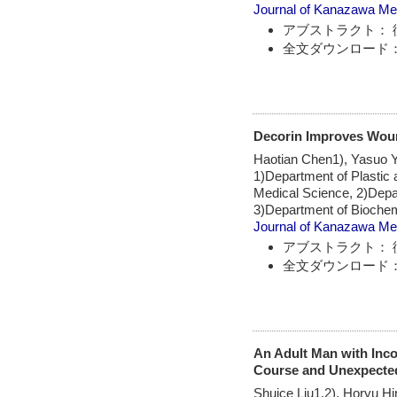
Journal of Kanazawa Med
アブストラクト： 
全文ダウンロード：
Decorin Improves Woun
Haotian Chen1), Yasuo Y
1)Department of Plastic
Medical Science, 2)Depa
3)Department of Biochem
Journal of Kanazawa Med
アブストラクト： 
全文ダウンロード：
An Adult Man with Inco
Course and Unexpected
Shuice Liu1,2), Horyu H