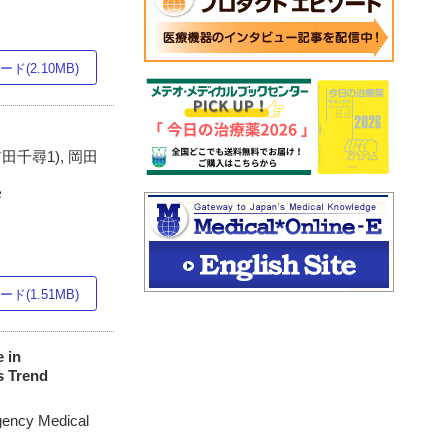
ド(2.10MB)
首田千尋1), 岡田
学
ド(1.51MB)
 in
s Trend
gency Medical