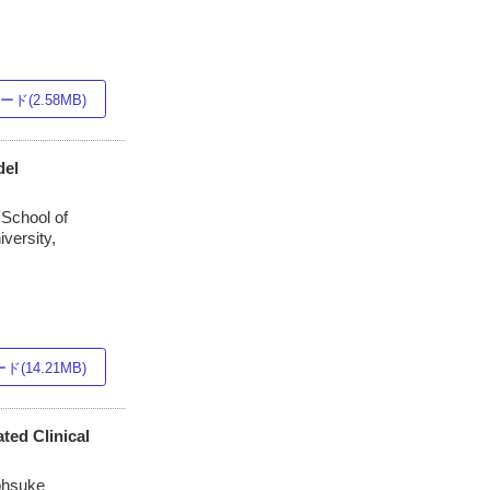
ド(2.58MB)
del
 School of
versity,
(14.21MB)
ted Clinical
Sohsuke