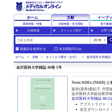
ホーム
文献
イーブ
最新情報・特集
文献検索・全文閲覧
電子書籍
詳細検索
タイトルで探す
分野で
sea
類義語を使用する
本文閲覧可のみ
ホーム
文献
タイトルで探す（か行）
金沢医科大学雑誌
金沢医科大学雑誌 48巻 1号
Toxic AGEs (TAGE
坂井(逆井)亜紀子, 竹田
金沢医科大学総合医学
金沢医科大学雑誌
48 (1
アブストラクト： 
全文ダウンロード：