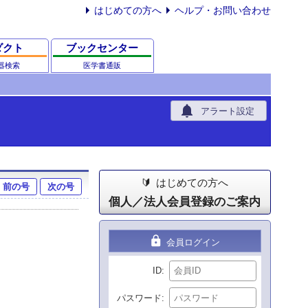
はじめての方へ
ヘルプ・お問い合わせ
ダクト
ブックセンター
器検索
医学書通販
notifications
アラート設定
はじめての方へ
前の号
次の号
個人／法人会員登録のご案内
lock
会員ログイン
ID
パスワード