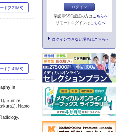
ログイン
ド(2.21MB)
学認等SSO認証の方は
こちらへ
リモートログインは
こちらへ
ログインできない場合はこちらへ
ド(1.41MB)
aphy in
i1), Sumire
kakura1), Naoto
Radiology,