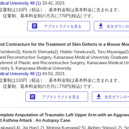
ical University
48 (1)
33-42, 2023.
従量制は110円（税込）、基本料金制は基本料金に含まれます。
 従量制、基本料金制の方共に770円(税込) です。
article
download
アブストラクトを見る
全文ダウンロー
d Contracture for the Treatment of Skin Defects in a Mouse Mo
oshitomi3), Kenichi Shimada2), Hideto Yonekura3), Toru Miyanaga2)
 and Reconstructive Surgery, Kanazawa Medical University Graduate
rtment of Plastic and Reconstructive Surgery, Kanazawa Medical Uni
istry II, Kanazawa Medical University
ical University
48 (1)
43-53, 2023.
従量制は110円（税込）、基本料金制は基本料金に含まれます。
 従量制、基本料金制の方共に770円(税込) です。
article
download
アブストラクトを見る
全文ダウンロード
mplete Amputation of Traumatic Left Upper Arm with an Aggrava
 Asthma Attack : An Autopsy Case
irakawa3,4), Jia Han1,2), Motona Kumagai2,5), Akihiro Shioya1,2), 