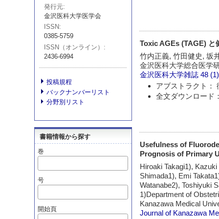
発行元
金沢医科大学医学会
ISSN
0385-5759
Toxic AGEs (TAG
ISSN（オンライン）
竹内正義, 竹田健史, 坂
2436-6994
金沢医科大学総合医学
金沢医科大学雑誌
48 (1
投稿規程
アブストラクト： 
バックナンバーリスト
全文ダウンロード：
分野別リスト
書籍情報から探す
Usefulness of Fluoro
巻
Prognosis of Primary 
Hiroaki Takagi1), Kazuk
Shimada1), Emi Takata1)
号
Watanabe2), Toshiyuki 
1)Department of Obstetr
Kanazawa Medical Unive
開始頁
Journal of Kanazawa Med