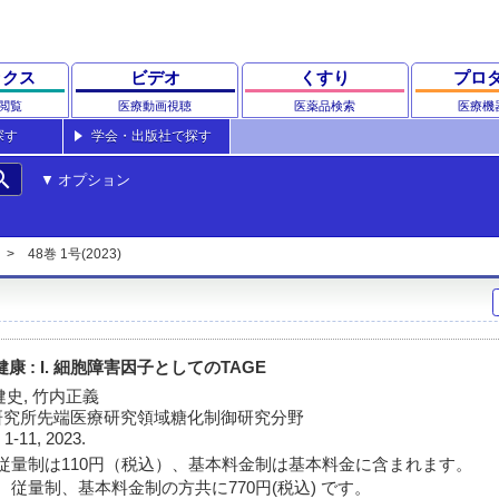
ックス
ビデオ
くすり
プロ
閲覧
医療動画視聴
医薬品検索
医療機
探す
学会・出版社で探す
rch
オプション
48巻 1号(2023)
) と健康 : I. 細胞障害因子としてのTAGE
健史, 竹内正義
研究所先端医療研究領域糖化制御研究分野
)
1-11, 2023.
従量制は110円（税込）、基本料金制は基本料金に含まれます。
 従量制、基本料金制の方共に770円(税込) です。