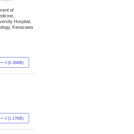
ment of
dicine,
rsity Hospital,
thology, Kanazawa
ド(5.26MB)
ド(1.17MB)