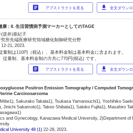
article
download
アブストラクトを見る
全文ダウンロー
E) と健康 : II. 生活習慣病予測マーカーとしてのTAGE
井(逆井)亜紀子
研究所先端医療研究領域糖化制御研究分野
)
12-21, 2023.
従量制は110円（税込）、基本料金制は基本料金に含まれます。
 従量制、基本料金制の方共に770円(税込) です。
article
download
アブストラクトを見る
全文ダウンロー
deoxyglucose Positron Emission Tomography / Computed Tomogr
Uterine Carcinosarcoma
i Mibe1), Sakurako Takata1), Tsukasa Yamanouchi1), Yoshihiko Saek
, Jinichi Sakamoto1), Takeo Shibata1), Satoko Fujita1), Masahiro Ta
Sasagawa1)
ics and Gynecology, Kanazawa Medical University, 2)Department of 
rsity
ical University
48 (1)
22-28, 2023.