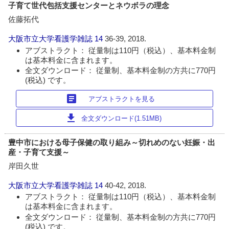
子育て世代包括支援センターとネウボラの理念
佐藤拓代
大阪市立大学看護学雑誌
14
36-39, 2018.
アブストラクト： 従量制は110円（税込）、基本料金制
は基本料金に含まれます。
全文ダウンロード： 従量制、基本料金制の方共に770円
(税込) です。
article
アブストラクトを見る
download
全文ダウンロード(1.51MB)
豊中市における母子保健の取り組み～切れめのない妊娠・出
産・子育て支援～
岸田久世
大阪市立大学看護学雑誌
14
40-42, 2018.
アブストラクト： 従量制は110円（税込）、基本料金制
は基本料金に含まれます。
全文ダウンロード： 従量制、基本料金制の方共に770円
(税込) です。