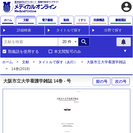
account_circle
ホーム
文献
電子書籍
動画
くすり
医療機器
書籍通販
詳細検索
タイトルで探す
分野で探す
search
notifications
類義語を使用する
本文閲覧可のみ
ホーム
文献
タイトルで探す（あ行）
大阪市立大学看護学雑誌
14巻(2018)
大阪市立大学看護学雑誌 14巻 - 号
前の号
次の号