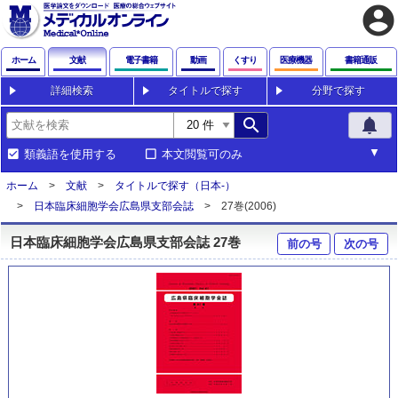
account_circle
ホーム
文献
電子書籍
動画
くすり
医療機器
書籍通販
詳細検索
タイトルで探す
分野で探す
search
notifications
類義語を使用する
本文閲覧可のみ
ホーム
文献
タイトルで探す（日本-）
日本臨床細胞学会広島県支部会誌
27巻(2006)
日本臨床細胞学会広島県支部会誌 27巻
前の号
次の号