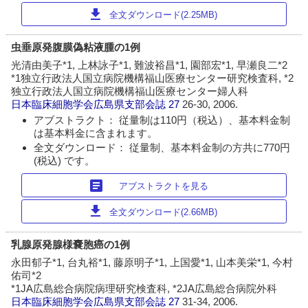
download
全文ダウンロード(2.25MB)
虫垂原発腹膜偽粘液腫の1例
光清由美子*1, 上林詠子*1, 難波裕昌*1, 園部宏*1, 早瀬良二*2
*1独立行政法人国立病院機構福山医療センター研究検査科, *2
独立行政法人国立病院機構福山医療センター婦人科
日本臨床細胞学会広島県支部会誌
27
26-30, 2006.
アブストラクト： 従量制は110円（税込）、基本料金制
は基本料金に含まれます。
全文ダウンロード： 従量制、基本料金制の方共に770円
(税込) です。
article
アブストラクトを見る
download
全文ダウンロード(2.66MB)
乳腺原発腺様嚢胞癌の1例
永田郁子*1, 台丸裕*1, 藤原明子*1, 上国愛*1, 山本美栄*1, 今村
佑司*2
*1JA広島総合病院病理研究検査科, *2JA広島総合病院外科
日本臨床細胞学会広島県支部会誌
27
31-34, 2006.