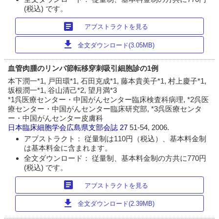
(税込) です。
article
アブストラクトを見る
download
全文ダウンロード(3.05MB)
血管肉腫のリンパ節転移穿刺吸引細胞診の1例
本下潤一*1, 戸田環*1, 石田克成*1, 藤本貴美子*1, 村上慶子*1,
坂根潤一*1, 谷山清己*2, 望月満*3
*1呉医療センター・中国がんセンター臨床検査科病理, *2呉医
療センター・中国がんセンター臨床研究部, *3呉医療センタ
ー・中国がんセンター皮膚科
日本臨床細胞学会広島県支部会誌
27
51-54, 2006.
アブストラクト： 従量制は110円（税込）、基本料金制
は基本料金に含まれます。
全文ダウンロード： 従量制、基本料金制の方共に770円
(税込) です。
article
アブストラクトを見る
download
全文ダウンロード(2.39MB)