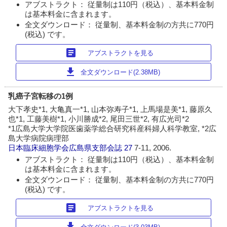
アブストラクト： 従量制は110円（税込）、基本料金制
は基本料金に含まれます。
全文ダウンロード： 従量制、基本料金制の方共に770円
(税込) です。
article
アブストラクトを見る
download
全文ダウンロード(2.38MB)
乳癌子宮転移の1例
大下孝史*1, 大亀真一*1, 山本弥寿子*1, 上馬場是美*1, 藤原久
也*1, 工藤美樹*1, 小川勝成*2, 尾田三世*2, 有広光司*2
*1広島大学大学院医歯薬学総合研究科産科婦人科学教室, *2広
島大学病院病理部
日本臨床細胞学会広島県支部会誌
27
7-11, 2006.
アブストラクト： 従量制は110円（税込）、基本料金制
は基本料金に含まれます。
全文ダウンロード： 従量制、基本料金制の方共に770円
(税込) です。
article
アブストラクトを見る
download