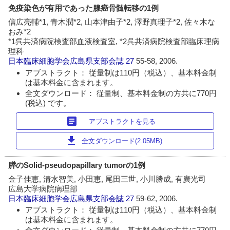
免疫染色が有用であった腺癌骨髄転移の1例
信広亮輔*1, 青木潤*2, 山本津由子*2, 澤野真理子*2, 佐々木な
おみ*2
*1呉共済病院検査部血液検査室, *2呉共済病院検査部臨床理病
理科
日本臨床細胞学会広島県支部会誌
27
55-58, 2006.
アブストラクト： 従量制は110円（税込）、基本料金制
は基本料金に含まれます。
全文ダウンロード： 従量制、基本料金制の方共に770円
(税込) です。
article
アブストラクトを見る
download
全文ダウンロード(2.05MB)
膵のSolid-pseudopapillary tumorの1例
金子佳恵, 清水智美, 小田恵, 尾田三世, 小川勝成, 有廣光司
広島大学病院病理部
日本臨床細胞学会広島県支部会誌
27
59-62, 2006.
アブストラクト： 従量制は110円（税込）、基本料金制
は基本料金に含まれます。