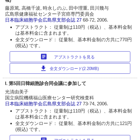
藤原篤, 高橋千波, 時永しのぶ, 田中理重, 田川幾与
広島県健康福祉センター子宮癌専門委員会
日本臨床細胞学会広島県支部会誌
27
68-72, 2006.
アブストラクト： 従量制は110円（税込）、基本料金制
は基本料金に含まれます。
全文ダウンロード： 従量制、基本料金制の方共に770円
(税込) です。
article
アブストラクトを見る
download
全文ダウンロード(2.20MB)
I. 第5回日韓細胞診合同会議に参加して
光清由美子
国立病院機構福山医療センター研究検査科
日本臨床細胞学会広島県支部会誌
27
73-74, 2006.
アブストラクト： 従量制は110円（税込）、基本料金制
は基本料金に含まれます。
全文ダウンロード： 従量制、基本料金制の方共に121円
(税込) です。