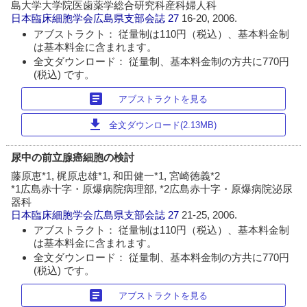
島大学大学院医歯薬学総合研究科産科婦人科
日本臨床細胞学会広島県支部会誌
27
16-20, 2006.
アブストラクト： 従量制は110円（税込）、基本料金制
は基本料金に含まれます。
全文ダウンロード： 従量制、基本料金制の方共に770円
(税込) です。
article
アブストラクトを見る
download
全文ダウンロード(2.13MB)
尿中の前立腺癌細胞の検討
藤原恵*1, 梶原忠雄*1, 和田健一*1, 宮崎徳義*2
*1広島赤十字・原爆病院病理部, *2広島赤十字・原爆病院泌尿
器科
日本臨床細胞学会広島県支部会誌
27
21-25, 2006.
アブストラクト： 従量制は110円（税込）、基本料金制
は基本料金に含まれます。
全文ダウンロード： 従量制、基本料金制の方共に770円
(税込) です。
article
アブストラクトを見る