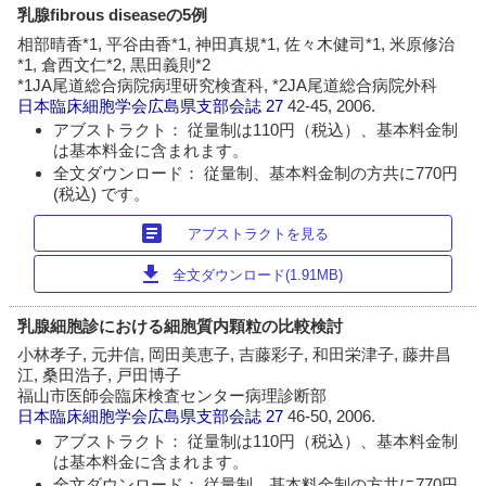
乳腺fibrous diseaseの5例
相部晴香*1, 平谷由香*1, 神田真規*1, 佐々木健司*1, 米原修治
*1, 倉西文仁*2, 黒田義則*2
*1JA尾道総合病院病理研究検査科, *2JA尾道総合病院外科
日本臨床細胞学会広島県支部会誌
27
42-45, 2006.
アブストラクト： 従量制は110円（税込）、基本料金制
は基本料金に含まれます。
全文ダウンロード： 従量制、基本料金制の方共に770円
(税込) です。
article
アブストラクトを見る
download
全文ダウンロード(1.91MB)
乳腺細胞診における細胞質内顆粒の比較検討
小林孝子, 元井信, 岡田美恵子, 吉藤彩子, 和田栄津子, 藤井昌
江, 桑田浩子, 戸田博子
福山市医師会臨床検査センター病理診断部
日本臨床細胞学会広島県支部会誌
27
46-50, 2006.
アブストラクト： 従量制は110円（税込）、基本料金制
は基本料金に含まれます。
全文ダウンロード： 従量制、基本料金制の方共に770円