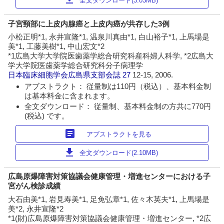
全文ダウンロード(3.03MB)
子宮頸部に上皮内腺癌と上皮内癌が共存した3例
小松正明*1, 永井宣隆*1, 温泉川真由*1, 白山裕子*1, 上馬場是
美*1, 工藤美樹*1, 中山宏文*2
*1広島大学大学院医歯薬学総合研究科産科婦人科学, *2広島大
学大学院医歯薬学総合研究科分子病理学
日本臨床細胞学会広島県支部会誌
27
12-15, 2006.
アブストラクト： 従量制は110円（税込）、基本料金制
は基本料金に含まれます。
全文ダウンロード： 従量制、基本料金制の方共に770円
(税込) です。
article
アブストラクトを見る
download
全文ダウンロード(2.10MB)
広島原爆障害対策協議会健康管理・増進センターにおける子
宮がん検診成績
大石由美*1, 岩見寿美*1, 足免弘章*1, 佐々木英夫*1, 上馬場是
美*2, 永井宣隆*2
*1(財)広島原爆障害対策協議会健康管理・増進センター, *2広