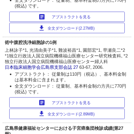
全文ダウンロード： 従量制、基本料金制の方共に770円
(税込) です。
article
アブストラクトを見る
download
全文ダウンロード(2.27MB)
術中腹腔洗浄細胞診の1例
上林詠子*1, 光清由美子*1, 難波裕昌*1, 園部宏*1, 早瀬良二*2
*1独立行政法人国立病院機構福山医療センター研究検査科, *2
独立行政法人国立病院機構福山医療センター婦人科
日本臨床細胞学会広島県支部会誌
27
63-67, 2006.
アブストラクト： 従量制は110円（税込）、基本料金制
は基本料金に含まれます。
全文ダウンロード： 従量制、基本料金制の方共に770円
(税込) です。
article
アブストラクトを見る
download
全文ダウンロード(2.89MB)
広島県健康福祉センターにおける子宮癌集団検診成績(第27
報)